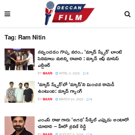
Tag:
Ram Nitin
నవ్వించడం గొప్ప వరం.. ‘మ్యాడ్ స్క్వేర్’ లాంటి
సినిమాలు మరిన్ని రావాలి : మ్యాన్ ఆఫ్ మాసెస్
ఎన్టీఆర్
BY
MAARI
APRIL 5, 2025
0
‘మ్యాడ్ స్క్వేర్’లో ‘మ్యాడ్’ని మించిన కామెడీ
ఉంటుంది: మ్యాడ్ గ్యాంగ్
BY
MAARI
MARCH 24, 2025
0
ఎంఎస్ రాజు గారు ‘అగధ’ సీక్వెల్ ఎప్పుడు అంటారో
చూడాలి – హీరో శ్రవణ్ రెడ్డి
BY
MAARI
AUGUST 8, 2026
0