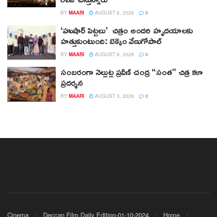
BY
MAARI
AUGUST 6, 2026
0
‘హుషార్‌ పిట్టలు’ చిత్రం అందరి హృదయాలకు
హత్తుకుంటుంది: బెక్కెం వేణుగోపాల్‌
BY
MAARI
AUGUST 6, 2026
0
సంబరంగా నెల్లుట్ల ప్రవీణ్ చంద్ర “సంత” చిత్ర కళా
ప్రదర్శన
BY
MAARI
AUGUST 3, 2026
0
Cinema
Deccan Film Daily Edition-01-10-2024
Home