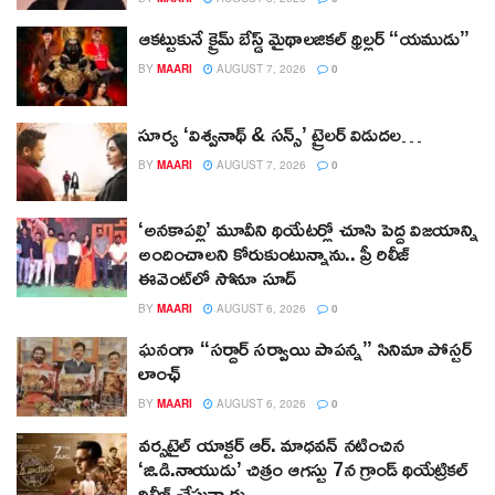
ఆకట్టుకునే క్రైమ్ బేస్డ్ మైథాలజికల్ థ్రిల్లర్ “యముడు”
BY
MAARI
AUGUST 7, 2026
0
సూర్య ‘విశ్వనాథ్ & సన్స్’ ట్రైలర్ విడుదల…
BY
MAARI
AUGUST 7, 2026
0
‘అనకాపల్లి’ మూవీని థియేటర్లో చూసి పెద్ద విజయాన్ని
అందించాలని కోరుకుంటున్నాను.. ప్రీ రిలీజ్
ఈవెంట్‌లో సోనూ సూద్
BY
MAARI
AUGUST 6, 2026
0
ఘనంగా “సర్దార్ సర్వాయి పాపన్న” సినిమా పోస్టర్
లాంఛ్
BY
MAARI
AUGUST 6, 2026
0
వర్సటైల్ యాక్టర్ ఆర్‌. మాధవన్‌ నటించిన
‘జి.డి.నాయుడు’ చిత్రం ఆగస్టు 7న గ్రాండ్ థియేట్రికల్
రిలీజ్ చేస్తున్నారు