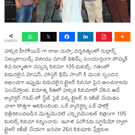
SHARES
హన్సిక హీరోయిన్ గా రాజు దుస్సా దర్శకత్వంలో రుద్రాన్ష్
సెల్యులాయిడ్స్ మరియు మాంక్ ఫిలిమ్స్ సంయుక్తంగా బొమ్మక్
శివ నిర్మాతగా వస్తున్న సినిమా 105 మినిట్స్. గతంలో
విడుదలైన మోషన్, పోస్టర్ థీమ్ సాంగ్ కి మంచి స్పందన
లభించగా ఇప్పుడు విడుదలైన ట్రైలర్ సినిమా పైన అంచనాలను
పెంచేస్తోంది. వినూత్న రీతిలో హన్సిక సినిమాలో చేసిన అదే
క్యారెక్టర్ గెటప్ లో స్టేజ్ పైకి వచ్చి ట్రైలర్ ని రిలీజ్ చేయడం
చాలా కొత్తగా అనిపించింది. ఒకే క్యారెక్టర్ని ఒకే షాట్లో
చిత్రీకరించబడిన మొట్టమొదటి ఎక్స్పరిమెంటల్ చిత్రంగా 105
మినిట్స్ సినిమా నిర్మించారు. ఇవాళ పనోరమ స్టూడియో ద్వారా
ట్రైలర్ రిలీజ్ చేయగా జనవరి 26న సినిమాని ప్రేక్షకుల