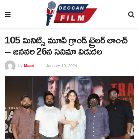
105 మినిట్స్ మూవీ గ్రాండ్ ట్రైలర్ లాంచ్
– జనవరి 26న సినిమా విడుదల
by
Maari
January 19, 2024