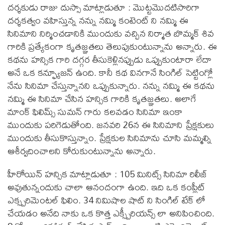
దర్శకుడు రాజు దుస్సా మాట్లాడుతూ : మొట్టమొదటిసారిగా
దర్శకత్వం వహిస్తున్న నన్ను నమ్మి కంటెంట్ ని నమ్మి ఈ
సినిమాని నిర్మించడానికి ముందుకు వచ్చిన నిర్మాత బొమ్మక్ శివ
గారికి ప్రత్యేకంగా కృతజ్ఞతలు తెలుపుకుంటున్నాను అన్నారు. ఈ
కథను హన్సిక గారి దగ్గర తీసుకెళ్లినప్పుడు ఒప్పుకుంటారా లేదా
అనే ఒక కన్ఫ్యూజన్ ఉంది. కానీ కథ వినగానే సింగిల్ సెట్టింగ్లో
నేను సినిమా చేస్తున్నానని ఒప్పుకున్నారు. నన్ను నమ్మి ఈ కథను
నమ్మి ఈ సినిమా చేసిన హన్సిక గారికి కృతజ్ఞతలు. అలాగే
మాంక్ ఫిలిమ్స్ సుమన్ గారు కలవడం సినిమా ఇంకా
ముందుకు పరిగెడుతోంది. జనవరి 26న ఈ సినిమాని ప్రేక్షకులు
ముందుకు తీసుకొస్తున్నాం. ప్రేక్షకుల సినిమాను చూసి మమ్మల్ని
ఆశీర్వదించాలని కోరుకుంటున్నాను అన్నారు.
హీరోయిన్ హన్సిక మాట్లాడుతూ : 105 మినిట్స్ సినిమా రిలీజ్
అవుతున్నందుకు చాలా ఆనందంగా ఉంది. ఇది ఒక కంప్లీట్
ఎక్స్పరిమెంటల్ ఫిలిం. 34 నిమిషాల షాట్ ని సింగిల్ టేక్ లో
చేయడం అనేది నాకు ఒక కొత్త ఎక్స్పీరియన్స్ లా అనిపించింది.