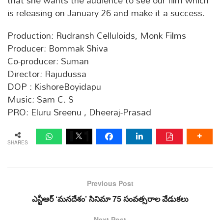
that she wants the audience to see our film which
is releasing on January 26 and make it a success.
Production: Rudransh Celluloids, Monk Films
Producer: Bommak Shiva
Co-producer: Suman
Director: Rajudussa
DOP : KishoreBoyidapu
Music: Sam C. S
PRO: Eluru Sreenu , Dheeraj-Prasad
SHARES
Previous Post
ఎన్టీఆర్ ‘మనదేశం’ సినిమా 75 సంవత్సరాల వేడుకలు
Next Post