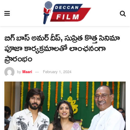
బిగ్ బాస్ అమర్ దీప్, సుప్రిత కొత్త సినిమా
పూజా కార్యక్రమాలతో లాంఛనంగా
ప్రారంభం
by
Maari
February 1, 2024