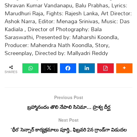
Shravan Kumar Vandanapu, Balu Prabhas, Lyrics:
Marudhuri Raja, Fights: Rajesh Lanka, Art Director:
Ashok Narra, Editor: Menaga Srinivas, Music: Das
Kadiala , Director of Photography: Bala
Saraswathi, Presented by: Maharshi Koondla,
Producer: Mahendra Nath Koondla, Story,
Screenplay, Directed by: Mallyadri Reddy
SHARES
Previous Post
బ్రహ్మానందం తొలి నేపాలి సినిమా… హ్రశ్వ దీర్ఘ
Next Post
‘ధీర’ సెన్సార్ కార్యక్రమాలు పూర్తి.. ఫిబ్రవరి 2న గ్రాండ్‌గా విడుదల