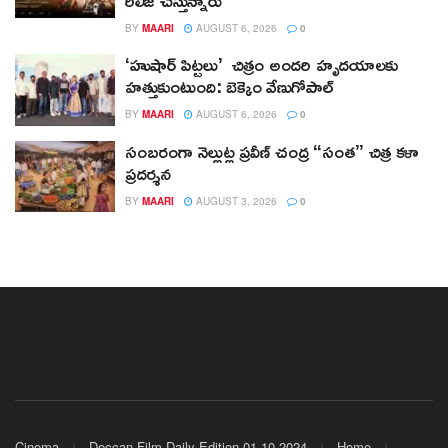
రిలీజ్ చేస్తున్నారు
BY
MAARI
AUGUST 6, 2026
0
‘హుషార్‌ పిట్టలు’ చిత్రం అందరి హృదయాలకు
హత్తుకుంటుంది: బెక్కెం వేణుగోపాల్‌
BY
MAARI
AUGUST 6, 2026
0
సంబరంగా నెల్లుట్ల ప్రవీణ్ చంద్ర “సంత” చిత్ర కళా
ప్రదర్శన
BY
MAARI
AUGUST 3, 2026
0
Cinema
Deccan Film Daily Edition-01-10-2024
Home