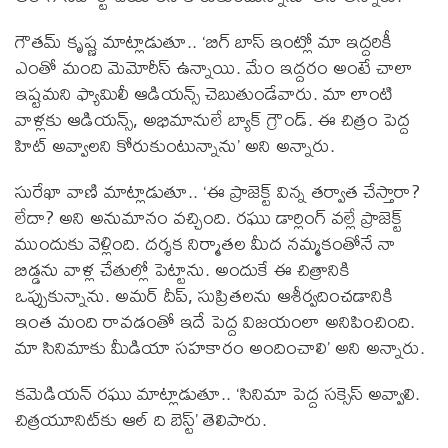
గౌతమ్ కృష్ణ మాట్లాడుతూ.. ‘బిగ్ బాస్ ఇంట్లో మా ఇద్దరికీ
ఎంతో మంది మెమోరీస్ ఉన్నాయి. మేం ఇద్దరం అంటే చాలా
ఇష్టమని ఫ్యామిలీ ఆడియన్స్ చెబుతుండేవారు. మా లాంటి
వాళ్లకు ఆడియన్స్, అభిమానులే బ్యాక్ గ్రౌండ్. ఈ చిత్రం పెద్ద
హిట్ అవ్వాలని కోరుకుంటున్నాను’ అని అన్నారు.
సురేఖా వాణి మాట్లాడుతూ.. ‘ఈ ప్రాజెక్ట్ విన్న తర్వాత చేస్తారా?
లేదా? అని అనుమానం వచ్చింది. రఘు డార్లింగ్ వల్లే ప్రాజెక్ట్
ముందుకు వెళ్లింది. దర్శక నిర్మాతల మీద నమ్మకంతోనే నా
బిడ్డను వాళ్ల చేతుల్లో పెట్టాను. అందుకే ఈ చిత్రానికి
ఒప్పుకున్నాను. అమర్ దీప్, సుప్రితలను ఆశీర్వదించడానికి
ఇంత మంది రావడంతో ఇదే పెద్ద విజయంలా అనిపించింది.
మా సినిమాకు మీడియా సహకారం అందించాలి’ అని అన్నారు.
కమెడియన్ రఘు మాట్లాడుతూ.. ‘సినిమా పెద్ద సక్సెస్ అవ్వాలి.
చిత్రయూనిట్‌కు ఆల్ ది బెస్ట్’ తెలిపారు.