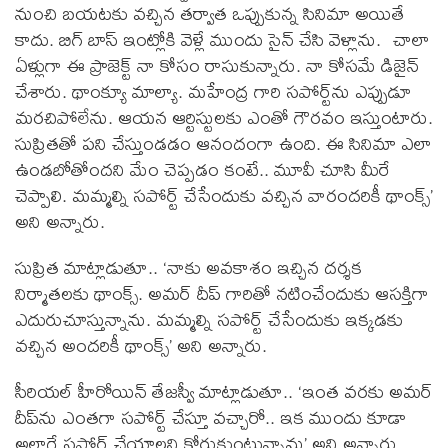
నుంచి బయటకు వచ్చిన తర్వాత ఒప్పుకున్న సినిమా అయితే
కాదు. బిగ్ బాస్ ఇంట్లోకి వెళ్లే ముందు సైన్ చేసి వెళ్లాను. చాలా
ఏళ్లుగా ఈ ప్రాజెక్ట్ నా కోసం రాసుకున్నారు. నా కోసమే డిజైన్
చేశారు. థాంక్యూ మాల్యా. మహేంద్ర గారి సపోర్ట్‌ను ఎప్పుడూ
మరచిపోలేను. ఆయన ఆర్టిస్టులకు ఎంతో గౌరవం ఇస్తుంటారు.
సుప్రితతో పని చేస్తుండడం ఆనందంగా ఉంది. ఈ సినిమా ఎలా
ఉండబోతోందని మేం చెప్పడం కంటే.. మూవీ చూసి మీరే
చెప్పాలి. మమ్మల్ని సపోర్ట్ చేసేందుకు వచ్చిన వారందరికీ థాంక్స్’
అని అన్నారు.
సుప్రిత మాట్లాడుతూ.. ‘నాకు అవకాశం ఇచ్చిన దర్శక
నిర్మాతలకు థాంక్స్. అమర్ దీప్ గారితో నటించేందుకు ఆసక్తిగా
ఎదురుచూస్తున్నాను. మమ్మల్ని సపోర్ట్ చేసేందుకు ఇక్కడకు
వచ్చిన అందరికీ థాంక్స్’ అని అన్నారు.
సీరియల్ హీరోయిన్ తేజస్వీ మాట్లాడుతూ.. ‘ఇంత వరకు అమర్
దీప్‌ను ఎంతగా సపోర్ట్ చేస్తూ వచ్చారో.. ఇక ముందు కూడా
అలాగే సపోర్ట్ చేయాలని కోరుకుంటున్నాను’ అని అన్నారు.