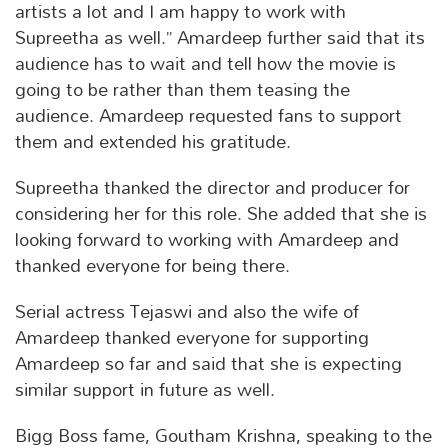
artists a lot and I am happy to work with
Supreetha as well.” Amardeep further said that its
audience has to wait and tell how the movie is
going to be rather than them teasing the
audience. Amardeep requested fans to support
them and extended his gratitude.
Supreetha thanked the director and producer for
considering her for this role. She added that she is
looking forward to working with Amardeep and
thanked everyone for being there.
Serial actress Tejaswi and also the wife of
Amardeep thanked everyone for supporting
Amardeep so far and said that she is expecting
similar support in future as well.
Bigg Boss fame, Goutham Krishna, speaking to the