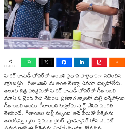
SHARES
హార‌ర్ కామెడీ జోన‌ర్‌లో అంజ‌లి ప్ర‌ధాన పాత్ర‌ధారిగా న‌టించిన
బ్లాక్‌బ‌స్ట‌ర్
ను అంత తేలిగ్గా ఎవ‌రూ మ‌ర్చిపోలేరు.
గీతాంజ‌లి
తెలుగు చిత్ర పరిశ్రమలో హారర్ కామెడీ జోనర్‌లో గీతాంజ‌లి
మూవీ ఓ ట్రెండ్ సెట్ చేసింది. ప్రతీకార జ్వాల‌తో మ‌ళ్లీ వ‌చ్చేస్తోంది
గీతాంజ‌లి అంటూ గీతాంజ‌లి సీక్వెల్‌ను స్టార్ట్ చేసిన సంగ‌తి
తెలిసిందే. ‘గీతాంజ‌లి మ‌ళ్లీ వ‌చ్చింది’ అనే పేరుతో సీక్వెల్‌ను
తెర‌కెక్కిస్తున్నారు. ప్రముఖ రైటర్, ప్రొడ్యూసర్ కోన వెంకట్
సమర్పణలో ఈ సీక్వెల్‌ను ఎంవీవీ సినిమా, కోన ఫిల్మ్