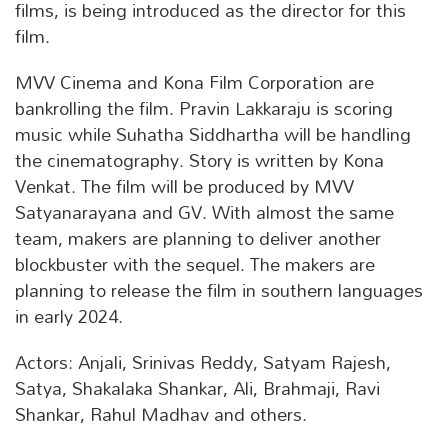
films, is being introduced as the director for this
film.
MVV Cinema and Kona Film Corporation are
bankrolling the film. Pravin Lakkaraju is scoring
music while Suhatha Siddhartha will be handling
the cinematography. Story is written by Kona
Venkat. The film will be produced by MVV
Satyanarayana and GV. With almost the same
team, makers are planning to deliver another
blockbuster with the sequel. The makers are
planning to release the film in southern languages
in early 2024.
Actors: Anjali, Srinivas Reddy, Satyam Rajesh,
Satya, Shakalaka Shankar, Ali, Brahmaji, Ravi
Shankar, Rahul Madhav and others.