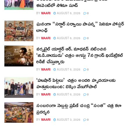
ఈవెంట్‌లో సోనూ సూద్
BY
MAARI
AUGUST 6, 2026
0
ఘనంగా “సర్దార్ సర్వాయి పాపన్న” సినిమా పోస్టర్
లాంఛ్
BY
MAARI
AUGUST 6, 2026
0
వర్సటైల్ యాక్టర్ ఆర్‌. మాధవన్‌ నటించిన
‘జి.డి.నాయుడు’ చిత్రం ఆగస్టు 7న గ్రాండ్ థియేట్రికల్
రిలీజ్ చేస్తున్నారు
BY
MAARI
AUGUST 6, 2026
0
‘హుషార్‌ పిట్టలు’ చిత్రం అందరి హృదయాలకు
హత్తుకుంటుంది: బెక్కెం వేణుగోపాల్‌
BY
MAARI
AUGUST 6, 2026
0
సంబరంగా నెల్లుట్ల ప్రవీణ్ చంద్ర “సంత” చిత్ర కళా
ప్రదర్శన
BY
MAARI
AUGUST 3, 2026
0