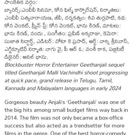
సాంకేతిక వ‌ర్గం:
బ్యాన‌ర్స్‌:ఎంవీవీ సినిమా, కోన ఫిల్మ్ కార్పొరేష‌న్‌, నిర్మాత‌లు:
ఎంవీవీ స‌త్యనారాయ‌ణ, జీవీ, ద‌ర్శ‌క‌త్వం: శివ తుర్ల‌పాటి, క‌థ‌:
కోన వెంక‌ట్‌, స్క్రీన్ ప్లే: కోన వెంక‌ట్‌, భాను కిర‌ణ్‌, మాట‌లు:
భాను కిర‌ణ్‌, నందు , సంగీతం: ప్ర‌వీణ్ ల‌క్క‌రాజు, కెమెరా:
సుజాత సిద్ధార్థ్, ఎడిట‌ర్‌: చోటా కె ప్ర‌సాద్‌, ఆర్ట్: నార్ని శ్రీనివాస్‌,
ఎగ్జిక్యూటివ్ నిర్మాత‌: నాగు వై, పీ ఆర్ ఓ: వంశీ కాక‌, ప‌బ్లిసిటీ
డిజైన‌ర్‌: అనిల్ భాను.
Blockbuster Horror Entertainer Geethanjali sequel
titled Geethanjali Malli Vachindhi shoot progressing
at quick pace, grand release in Telugu, Tamil,
Kannada and Malayalam languages in early 2024
Gorgeous beauty Anjali’s ‘Geethanjali’ was one of
the big hits among small budget films way back in
2014. The film was not only became a box-office
success but also acted as a trendsetter for more
films in the genre. One of the best horror-comedy