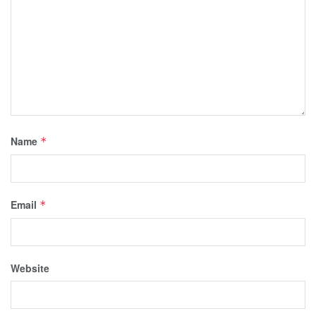
Name
*
Email
*
Website