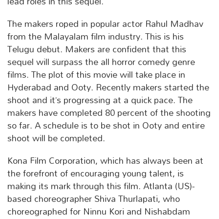
lead roles in this sequel.
The makers roped in popular actor Rahul Madhav
from the Malayalam film industry. This is his
Telugu debut. Makers are confident that this
sequel will surpass the all horror comedy genre
films. The plot of this movie will take place in
Hyderabad and Ooty. Recently makers started the
shoot and it’s progressing at a quick pace. The
makers have completed 80 percent of the shooting
so far. A schedule is to be shot in Ooty and entire
shoot will be completed.
Kona Film Corporation, which has always been at
the forefront of encouraging young talent, is
making its mark through this film. Atlanta (US)-
based choreographer Shiva Thurlapati, who
choreographed for Ninnu Kori and Nishabdam