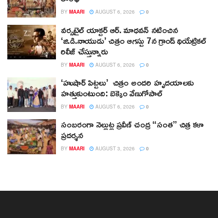
BY
MAARI
AUGUST 6, 2026
0
వర్సటైల్ యాక్టర్ ఆర్‌. మాధవన్‌ నటించిన
‘జి.డి.నాయుడు’ చిత్రం ఆగస్టు 7న గ్రాండ్ థియేట్రికల్
రిలీజ్ చేస్తున్నారు
BY
MAARI
AUGUST 6, 2026
0
‘హుషార్‌ పిట్టలు’ చిత్రం అందరి హృదయాలకు
హత్తుకుంటుంది: బెక్కెం వేణుగోపాల్‌
BY
MAARI
AUGUST 6, 2026
0
సంబరంగా నెల్లుట్ల ప్రవీణ్ చంద్ర “సంత” చిత్ర కళా
ప్రదర్శన
BY
MAARI
AUGUST 3, 2026
0