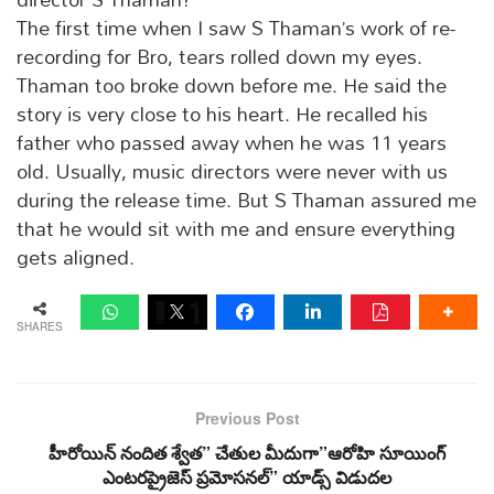
The first time when I saw S Thaman’s work of re-
recording for Bro, tears rolled down my eyes.
Thaman too broke down before me. He said the
story is very close to his heart. He recalled his
father who passed away when he was 11 years
old. Usually, music directors were never with us
during the release time. But S Thaman assured me
that he would sit with me and ensure everything
gets aligned.
SHARES
Previous Post
హీరోయిన్ నందిత శ్వేత” చేతుల మీదుగా”ఆరోహి సూయింగ్
ఎంటరప్రైజెస్ ప్రమోసనల్” యాడ్స్ విడుదల