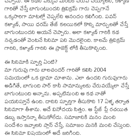
చెప్పాను. ఈ కథని ఎక్కువ మందికి చేరువ చెయ్యాలని, కళ్యాణ్
గారితో చేస్తే బాగుంటుందని త్రివిక్రమ్ గారు చెప్పగానే
ఒక్కసారిగా మాటల్లో చెప్పలేని ఆనందం కలిగింది. పవన్
కళ్యాణ్, సాయి ధరమ్ తేజ్ కలయికలో కొన్ని మార్పులతో చేస్తే
బాగుంటుందని ఆయనే చెప్పారు. అలా కళ్యాణ్ గారికి కథ
నచ్చడంతో వెంటనే సినిమా పని మొదలైంది. కాలమే త్రివిక్రమ్
గారిని, కళ్యాణ్ గారిని ఈ ప్రాజెక్ట్ లోకి తీసుకొచ్చింది.
ఈ సినిమాకి స్ఫూర్తి ఏంటి?
మా గురువు గారు బాలచందర్ గారితో కలిసి 2004
సమయంలో ఒక డ్రామా చూశాను. ఎలా ఉందని గురువుగారు
అడిగితే, బాగుంది సార్ కానీ సామాన్యులకు చేరువయ్యేలా చేస్తే
బాగుంటుంది అన్నాను. అప్పటినుంచి ఆ కథ నాతో
పయనిస్తూనే ఉంది. దానిని స్ఫూర్తిగా తీసుకొని 17 ఏళ్ళ తర్వాత
సినిమాగా తీశాను. అదే వినోదయ సిత్తం. ఆ స్టేజ్ ప్లే రచయిత
డబ్బు ఇస్తానన్నా తీసుకోలేదు. సమాజానికి మనం మంచి
సందేశం ఇవ్వాలని ప్లాన్ చేస్తే, సమాజం మనకి మంచి చేస్తుంది.
ఈ సినిమా విషయంలో అదే జరిగింది.