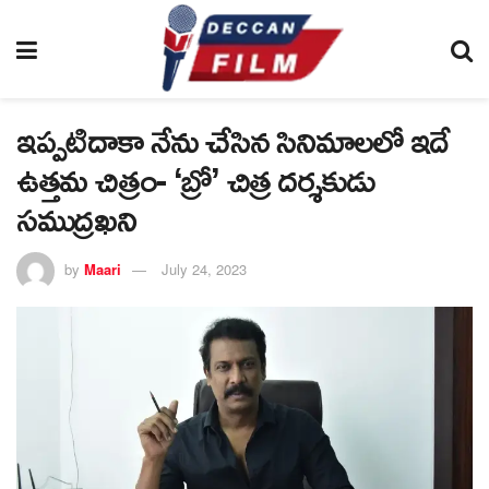
ఇప్పటిదాకా నేను చేసిన సినిమాలలో ఇదే
ఉత్తమ చిత్రం- ‘బ్రో’ చిత్ర దర్శకుడు
సముద్రఖని
by
Maari
July 24, 2023