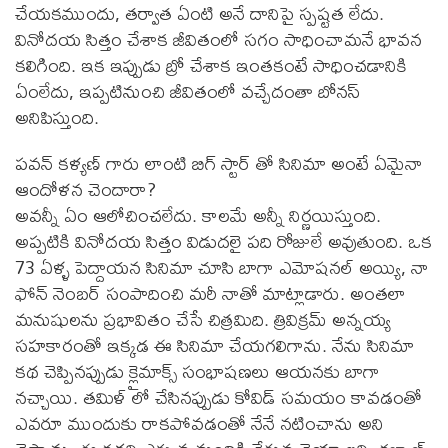
చేయకముందు, తర్వాత ఏంటి అనే దానిపై స్పష్టత లేదు.
వినోదయ సిత్తం చేశాక జీవితంలో సగం సాధించామనే భావన
కలిగింది. ఇక ఇప్పుడు బ్రో చేశాక ఇంతకంటే సాధించడానికి
ఏంలేదు, ఇప్పటినుంచి జీవితంలో వచ్చేదంతా బోనస్
అనిపిస్తుంది.
పవన్ కళ్యణ్ గారు లాంటి బిగ్ స్టార్ తో సినిమా అంటే ఏమైనా
ఆందోళన చెందారా?
అవన్నీ ఏం ఆలోచించలేదు. కాలమే అన్నీ నిర్ణయిస్తుంది.
అప్పటికి వినోదయ సిత్తం విడుదలై పది రోజులే అవుతుంది. ఒక
73 ఏళ్ళ పెద్దాయన సినిమా చూసి బాగా ఎమోషనల్ అయ్యి, నా
ఫోన్ నెంబర్ సంపాదించి మరీ నాతో మాట్లాడారు. అంతలా
మనుషులను ప్రభావితం చేసే చిత్రమిది. త్రివిక్రమ్ అన్నయ్య
సహకారంతో ఇక్కడ ఈ సినిమా చేయగలిగాను. నేను సినిమా
కథ చెప్పినప్పుడు క్లైమాక్స్ సంభాషణలు ఆయనకు బాగా
నచ్చాయి. తమిళ్ లో చేసినప్పుడు కోవిడ్ సమయం కావడంతో
ఎవరూ ముందుకు రాకపోవడంతో నేనే నటించాను అని