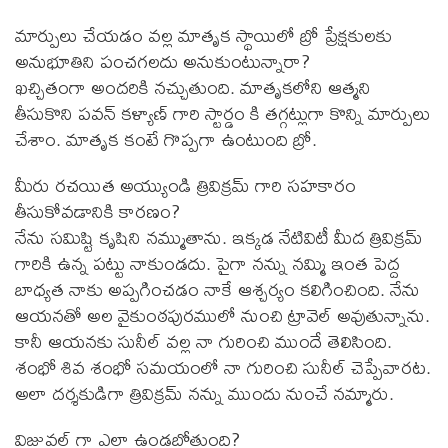
మార్పులు చేయడం వల్ల మాతృక స్థాయిలో బ్రో ప్రేక్షకులకు
అనుభూతిని పంచగలదు అనుకుంటున్నారా?
ఖచ్చితంగా అందరికి నచ్చుతుంది. మాతృకలోని ఆత్మని
తీసుకొని పవన్ కళ్యాణ్ గారి స్టార్డం కి తగ్గట్లుగా కొన్ని మార్పులు
చేశాం. మాతృక కంటే గొప్పగా ఉంటుంది బ్రో.
మీరు రచయిత అయ్యుండి త్రివిక్రమ్ గారి సహకారం
తీసుకోవడానికి కారణం?
నేను సమిష్టి కృషిని నమ్ముతాను. ఇక్కడ నేటివిటీ మీద త్రివిక్రమ్
గారికి ఉన్న పట్టు నాకుండదు. పైగా నన్ను నమ్మి ఇంత పెద్ద
బాధ్యత నాకు అప్పగించడం నాకే ఆశ్చర్యం కలిగించింది. నేను
ఆయనతో అల వైకుంఠపురములో నుంచి ట్రావెల్ అవుతున్నాను.
కానీ ఆయనకు సునీల్ వల్ల నా గురించి ముందే తెలిసింది.
శంభో శివ శంభో సమయంలో నా గురించి సునీల్ చెప్పేవారట.
అలా దర్శకుడిగా త్రివిక్రమ్ నన్ను ముందు నుంచే నమ్మారు.
విజువల్ గా ఎలా ఉండబోతుంది?