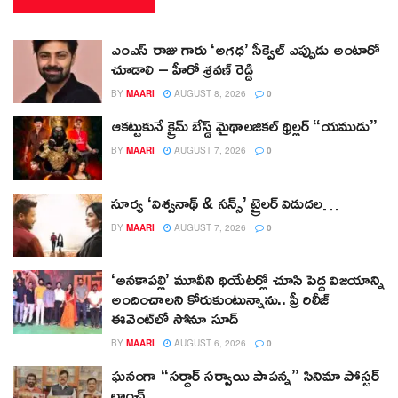
ఎంఎస్ రాజు గారు ‘అగధ’ సీక్వెల్ ఎప్పుడు అంటారో
చూడాలి – హీరో శ్రవణ్ రెడ్డి
BY
MAARI
AUGUST 8, 2026
0
ఆకట్టుకునే క్రైమ్ బేస్డ్ మైథాలజికల్ థ్రిల్లర్ “యముడు”
BY
MAARI
AUGUST 7, 2026
0
సూర్య ‘విశ్వనాథ్ & సన్స్’ ట్రైలర్ విడుదల…
BY
MAARI
AUGUST 7, 2026
0
‘అనకాపల్లి’ మూవీని థియేటర్లో చూసి పెద్ద విజయాన్ని
అందించాలని కోరుకుంటున్నాను.. ప్రీ రిలీజ్
ఈవెంట్‌లో సోనూ సూద్
BY
MAARI
AUGUST 6, 2026
0
ఘనంగా “సర్దార్ సర్వాయి పాపన్న” సినిమా పోస్టర్
లాంఛ్