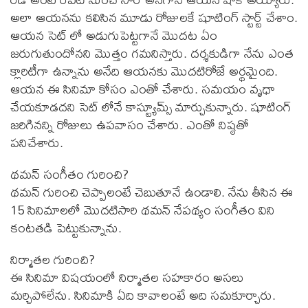
అలా ఆయనను కలిసిన మూడు రోజులకే షూటింగ్ స్టార్ట్ చేశాం.
ఆయన సెట్ లో అడుగుపెట్టగానే మొదట ఏం
జరుగుతుందోనని మొత్తం గమనిస్తారు. దర్శకుడిగా నేను ఎంత
క్లారిటీగా ఉన్నాను అనేది ఆయనకు మొదటిరోజే అర్థమైంది.
ఆయన ఈ సినిమా కోసం ఎంతో చేశారు. సమయం వృధా
చేయకూడదని సెట్ లోనే కాస్ట్యూమ్స్ మార్చుకున్నారు. షూటింగ్
జరిగినన్ని రోజులు ఉపవాసం చేశారు. ఎంతో నిష్ఠతో
పనిచేశారు.
థమన్ సంగీతం గురించి?
థమన్ గురించి చెప్పాలంటే చెబుతూనే ఉండాలి. నేను తీసిన ఈ
15 సినిమాలలో మొదటిసారి థమన్ నేపథ్యం సంగీతం విని
కంటతడి పెట్టుకున్నాను.
నిర్మాతల గురించి?
ఈ సినిమా విషయంలో నిర్మాతల సహకారం అసలు
మర్చిపోలేను. సినిమాకి ఏది కావాలంటే అది సమకూర్చారు.