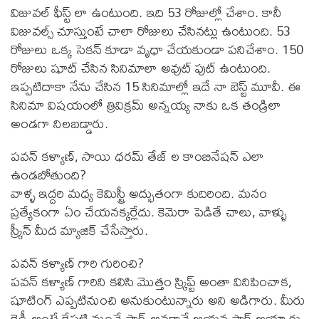
విజువల్ ఫీస్ట్ లా ఉంటుంది. ఇది 53 రోజుల్లో చేశాం. కానీ
విజువల్స్ చూస్తుంటే చాలా రోజులు చేసినట్లు ఉంటుంది. 53
రోజులు ఒక్క సెకన్ కూడా వృధా చేయకుండా పనిచేశాం. 150
రోజులు షూట్ చేసిన సినిమాలా అవుట్ పుట్ ఉంటుంది.
ఇప్పటిదాకా నేను చేసిన 15 సినిమాల్లో ఇదే నా బెస్ట్ మూవీ. ఈ
సినిమా విషయంలో త్రివిక్రమ్ అన్నయ్య నాకు ఒక తండ్రిలా
అండగా నిలబడ్డారు.
పవన్ కళ్యాణ్, సాయి ధరమ్ తేజ్ ల కాంబినేషన్ ఎలా
ఉండబోతుంది?
వాళ్ళ ఇద్దరి మధ్య కెమిస్ట్రీ అద్భుతంగా కుదిరింది. మనం
ప్రత్యేకంగా ఏం చేయనక్కర్లేదు. కెమెరా పెడితే చాలు, వాళ్ళు
స్క్రీన్ మీద మ్యాజిక్ చేసేస్తారు.
పవన్ కళ్యాణ్ గారి గురించి?
పవన్ కళ్యాణ్ గారిని కలిసి మొత్తం స్క్రిప్ట్ అంతా వినిపించాక,
షూటింగ్ ఎప్పటినుంచి అనుకుంటున్నారు అని అడిగారు. మీరు
రెడీ అంటే రేపటి నుంచే సార్ అనగానే ఆయన షాక్ అయ్యారు.