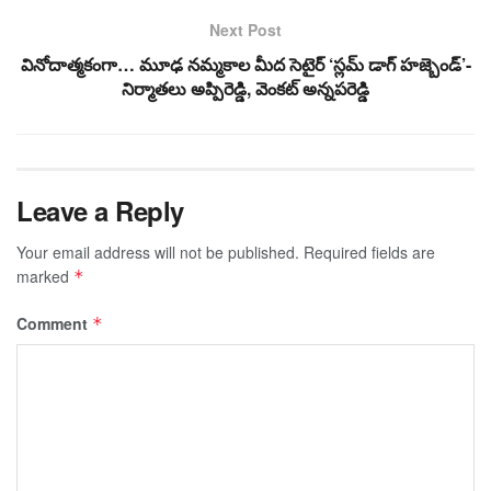
Next Post
వినోదాత్మకంగా… మూఢ నమ్మకాల మీద సెటైర్‌ ‘స్లమ్ డాగ్ హజ్బెండ్’-
నిర్మాతలు అప్పిరెడ్డి, వెంకట్ అన్నపరెడ్డి
Leave a Reply
Your email address will not be published.
Required fields are
marked
*
Comment
*