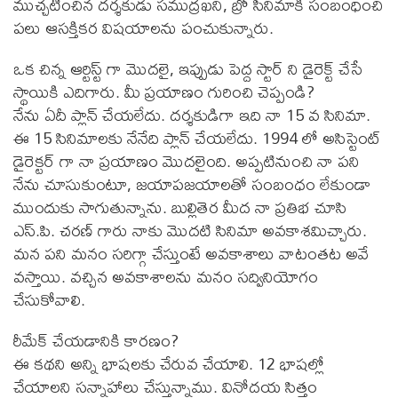
ముచ్చటించిన దర్శకుడు సముద్రఖని, బ్రో సినిమాకి సంబంధించి
పలు ఆసక్తికర విషయాలను పంచుకున్నారు.
ఒక చిన్న ఆర్టిస్ట్ గా మొదలై, ఇప్పుడు పెద్ద స్టార్ ని డైరెక్ట్ చేసే
స్థాయికి ఎదిగారు. మీ ప్రయాణం గురించి చెప్పండి?
నేను ఏదీ ప్లాన్ చేయలేదు. దర్శకుడిగా ఇది నా 15 వ సినిమా.
ఈ 15 సినిమాలకు నేనేది ప్లాన్ చేయలేదు. 1994 లో అసిస్టెంట్
డైరెక్టర్ గా నా ప్రయాణం మొదలైంది. అప్పటినుంచి నా పని
నేను చూసుకుంటూ, జయాపజయాలతో సంబంధం లేకుండా
ముందుకు సాగుతున్నాను. బుల్లితెర మీద నా ప్రతిభ చూసి
ఎస్.పి. చరణ్ గారు నాకు మొదటి సినిమా అవకాశమిచ్చారు.
మన పని మనం సరిగ్గా చేస్తుంటే అవకాశాలు వాటంతట అవే
వస్తాయి. వచ్చిన అవకాశాలను మనం సద్వినియోగం
చేసుకోవాలి.
రీమేక్ చేయడానికి కారణం?
ఈ కథని అన్ని భాషలకు చేరువ చేయాలి. 12 భాషల్లో
చేయాలని సన్నాహాలు చేస్తున్నాము. వినోదయ సిత్తం