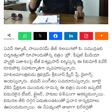
SHARES
పవన్ కళ్యాణ్, సాయిధరమ్ తేజ్ కలయికలో పి. సముద్రఖని
దర్శకత్వంలో రూపొందుతోన్న చిత్రం ‘బ్రో’. పీపుల్ మీడియా
ఫ్యాక్టరీ పతాకంపై టీజీ విశ్వప్రసాద్ నిర్మిస్తున్న ఈ సినిమాకి వివేక్
కూచిబొట్ల సహనిర్మాతగా వ్యవహరిస్తున్నారు.
మాటలమాంత్రికుడు త్రివిక్రమ్ శ్రీనివాస్ స్క్రీన్ ప్లే, డైలాగ్స్
అందిస్తున్నారు. థమన్ సంగీతం సమకూరుస్తున్నారు. జూలై
28న ప్రేక్షకుల ముందుకు రానున్న ఈ చిత్రం నుంచి ఇప్పటికే
విడుదలైన టీజర్, ట్రైలర్, పాటలు విశేషంగా ఆకట్టుకున్నాయి.
విడుదల తేదీ దగ్గర పడుతుండటంతో ప్రచార కార్యక్రమాలు
ఊపందుకున్నాయి. ఈ నేపథ్యంలో తాజాగా విలేకర్లతో