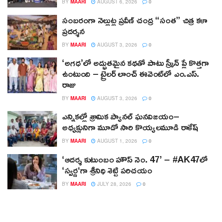
BY
MAARI
AUGUST 6, 2026
0
సంబరంగా నెల్లుట్ల ప్రవీణ్ చంద్ర “సంత” చిత్ర కళా
ప్రదర్శన
BY
MAARI
AUGUST 3, 2026
0
‘అగధ’లో అద్భుతమైన కథతో పాటు స్క్రీన్ ప్లే కొత్తగా
ఉంటుంది – ట్రైలర్ లాంచ్ ఈవెంట్‌లో ఎం.ఎస్.
రాజు
BY
MAARI
AUGUST 3, 2026
0
ఎన్నికల్లో శ్రామిక ప్యానల్‌ ఘనవిజయం–
అధ్యక్షునిగా మూడో సారి కొయ్యలమూడి రాకేష్‌
BY
MAARI
AUGUST 1, 2026
0
‘ఆదర్శ కుటుంబం హౌస్ నెం. 47’ – #AK47లో
‘స్వర్ణ‘గా శ్రీనిధి శెట్టి పరిచయం
BY
MAARI
JULY 28, 2026
0