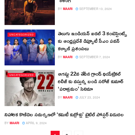
‘కళింగ’
BY
MAARI
SEPTEMBER 13, 2024
తెలుగు ఇండియన్ ఐడల్ 3 కంటెస్టెంట్స్
UNCATEGORIZED
కు ఆంధ్రప్రదేశ్ డిప్యూటీ సీఎం పవన్
కళ్యాణ్ ప్రశంసలు
BY
MAARI
SEPTEMBER 7, 2024
ఆగష్టు 22వ తేదీన గ్రాండ్ థియేట్రికల్
UNCATEGORIZED
రిలీజ్ కు వస్తున్న బండి సరోజ్ కుమార్
‘పరాక్రమం’ సినిమా
BY
MAARI
JULY 23, 2024
నిహారిక కొణిదెల సమర్పణలో ‘కమిటీ కుర్రోళ్లు’ టైటిల్ పోస్టర్ విడుదల
UNCATEGORIZED
BY
MAARI
APRIL 9, 2024