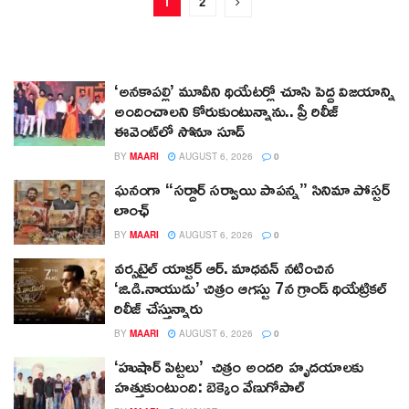
1
2
‘అనకాపల్లి’ మూవీని థియేటర్లో చూసి పెద్ద విజయాన్ని
అందించాలని కోరుకుంటున్నాను.. ప్రీ రిలీజ్
ఈవెంట్‌లో సోనూ సూద్
BY
MAARI
AUGUST 6, 2026
0
ఘనంగా “సర్దార్ సర్వాయి పాపన్న” సినిమా పోస్టర్
లాంఛ్
BY
MAARI
AUGUST 6, 2026
0
వర్సటైల్ యాక్టర్ ఆర్‌. మాధవన్‌ నటించిన
‘జి.డి.నాయుడు’ చిత్రం ఆగస్టు 7న గ్రాండ్ థియేట్రికల్
రిలీజ్ చేస్తున్నారు
BY
MAARI
AUGUST 6, 2026
0
‘హుషార్‌ పిట్టలు’ చిత్రం అందరి హృదయాలకు
హత్తుకుంటుంది: బెక్కెం వేణుగోపాల్‌