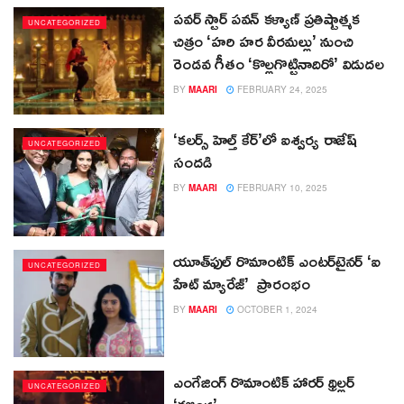
పవర్ స్టార్ పవన్ కళ్యాణ్ ప్రతిష్టాత్మక
UNCATEGORIZED
చిత్రం ‘హరి హర వీరమల్లు’ నుంచి
రెండవ గీతం ‘కొల్లగొట్టినాదిరో’ విడుదల
BY
MAARI
FEBRUARY 24, 2025
‘కలర్స్ హెల్త్ కేర్’లో ఐశ్వర్య రాజేష్
UNCATEGORIZED
సందడి
BY
MAARI
FEBRUARY 10, 2025
యూత్‌ఫుల్‌ రొమాంటిక్‌ ఎంటర్‌టైనర్‌ ‘ఐ
UNCATEGORIZED
హేట్‌ మ్యారేజ్‌’ ప్రారంభం
BY
MAARI
OCTOBER 1, 2024
ఎంగేజింగ్ రొమాంటిక్ హారర్ థ్రిల్లర్
UNCATEGORIZED