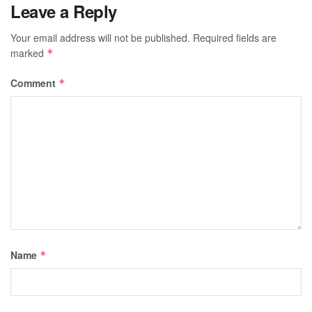
Leave a Reply
Your email address will not be published.
Required fields are
marked
*
Comment
*
Name
*