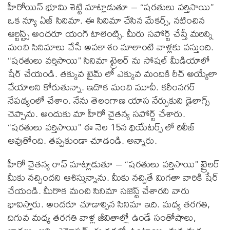
హీరోయిన్ భూమి శెట్టి మాట్లాడుతూ – “ష‌ర‌తులు వ‌ర్తిసాయి”
ఒక న్యూ ఏజ్ సినిమా. ఈ సినిమా చేసిన మేకర్స్, నటించిన
ఆర్టిస్ట్స్ అందరూ యంగ్ టాలెంట్స్. మీరు సపోర్ట్ చేస్తే మరిన్ని
మంచి సినిమాలు చేసే అవకాశం మాలాంటి వాళ్లకు వస్తుంది.
“ష‌ర‌తులు వ‌ర్తిసాయి” సినిమా ట్రైలర్ ను సోషల్ మీడియాలో
షేర్ చేయండి. తక్కువ టైమ్ లో ఎక్కువ మందికి రీచ్ అయ్యేలా
చేయాలని కోరుతున్నా. ఇదొక మంచి మూవీ. కరీంనగర్
నేపథ్యంలో చేశాం. నేను తెలంగాణ యాస నేర్చుకుని డైలాగ్స్
చెప్పాను. అందుకు మా హీరో చైతన్య సపోర్ట్ చేశారు.
“ష‌ర‌తులు వ‌ర్తిసాయి” ఈ నెల 15న థియేటర్స్ లో రిలీజ్
అవుతోంది. తప్పకుండా చూడండి. అన్నారు.
హీరో చైతన్య రావ్ మాట్లాడుతూ – “ష‌ర‌తులు వ‌ర్తిసాయి” ట్రైలర్
మీకు నచ్చిందని ఆశిస్తున్నాను. మీకు నచ్చితే మిగతా వారికి షేర్
చేయండి. మీరొక మంచి సినిమా సజెస్ట్ చేశారని వారు
భావిస్తారు. అందరూ చూడాల్సిన సినిమా ఇది. మధ్య తరగతి,
దిగువ మధ్య తరగతి వాళ్ల జీవితాల్లో ఉండే సంతోషాలు,