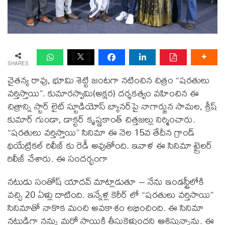
SHARES
చైత‌న్య రావు, భూమి శెట్టి జంట‌గా న‌టించిన చిత్రం “ష‌ర‌తులు
వ‌ర్తిస్తాయి”. కుమార‌స్వామి(అక్ష‌ర‌) ద‌ర్శ‌క‌త్వం వ‌హించిన ఈ
చిత్రాన్ని స్టార్ లైట్ స్టూడియోస్ బ్యాన‌ర్‌పై నాగార్జున సామ‌ల‌, శ్రీష్
కుమార్ గుండా, డాక్ట‌ర్ కృష్ణ‌కాంత్ చిత్త‌జ‌ల్లు నిర్మించారు.
“షరతులు వర్తిస్తాయి” సినిమా ఈ నెల 15వ తేదీన గ్రాండ్
థియేట్రికల్ రిలీజ్ కు రెడీ అవుతోంది. ఇవాళ ఈ సినిమా ట్రైలర్
రిలీజ్ చేశారు. ఈ సందర్భంగా
నటుడు సంతోష్ యాదవ్ మాట్లాడుతూ – నేను ఇండస్ట్రీలోకి
వచ్చి 20 ఏళ్లు దాటింది. ఇన్నేళ్ల కెరీర్ లో “ష‌ర‌తులు వ‌ర్తిసాయి”
సినిమాతో నాకొక మంచి అవకాశం లభించింది. ఈ సినిమా
నటుడిగా నన్ను మరో స్థాయికి తీసుకెళ్తుందని ఆశిస్తున్నాను. ఈ