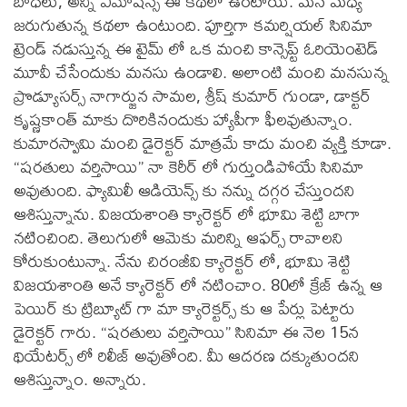
బాధలు, అన్ని ఎమోషన్స్ ఈ కథలో ఉంటాయి. మన మధ్య
జరుగుతున్న కథలా ఉంటుంది. పూర్తిగా కమర్షియల్ సినిమా
ట్రెండ్ నడుస్తున్న ఈ టైమ్ లో ఒక మంచి కాన్సెప్ట్ ఓరియెంటెడ్
మూవీ చేసేందుకు మనసు ఉండాలి. అలాంటి మంచి మనసున్న
ప్రొడ్యూసర్స్ నాగార్జున సామ‌ల‌, శ్రీష్ కుమార్ గుండా, డాక్ట‌ర్
కృష్ణ‌కాంత్ మాకు దొరికినందుకు హ్యాపీగా ఫీలవుతున్నాం.
కుమారస్వామి మంచి డైరెక్టర్ మాత్రమే కాదు మంచి వ్యక్తి కూడా.
“ష‌ర‌తులు వ‌ర్తిసాయి” నా కెరీర్ లో గుర్తుండిపోయే సినిమా
అవుతుంది. ఫ్యామిలీ ఆడియెన్స్ కు నన్ను దగ్గర చేస్తుందని
ఆశిస్తున్నాను. విజయశాంతి క్యారెక్టర్ లో భూమి శెట్టి బాగా
నటించింది. తెలుగులో ఆమెకు మరిన్ని ఆఫర్స్ రావాలని
కోరుకుంటున్నా. నేను చిరంజీవి క్యారెక్టర్ లో, భూమి శెట్టి
విజయశాంతి అనే క్యారెక్టర్ లో నటించాం. 80లో క్రేజ్ ఉన్న ఆ
పెయిర్ కు ట్రిబ్యూట్ గా మా క్యారెక్టర్స్ కు ఆ పేర్లు పెట్టారు
డైరెక్టర్ గారు. “ష‌ర‌తులు వ‌ర్తిసాయి” సినిమా ఈ నెల 15న
థియేటర్స్ లో రిలీజ్ అవుతోంది. మీ ఆదరణ దక్కుతుందని
ఆశిస్తున్నాం. అన్నారు.