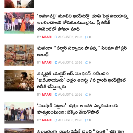
‘అనకాపల్లి’ మూవీని థియేటర్లో చూసి పెద్ద విజయాన్ని
అందించాలని కోరుకుంటున్నాను.. ప్రీ రిలీజ్
ఈవెంట్‌లో సోనూ సూద్
BY
MAARI
AUGUST 6, 2026
0
ఘనంగా “సర్దార్ సర్వాయి పాపన్న” సినిమా పోస్టర్
లాంఛ్
BY
MAARI
AUGUST 6, 2026
0
వర్సటైల్ యాక్టర్ ఆర్‌. మాధవన్‌ నటించిన
‘జి.డి.నాయుడు’ చిత్రం ఆగస్టు 7న గ్రాండ్ థియేట్రికల్
రిలీజ్ చేస్తున్నారు
BY
MAARI
AUGUST 6, 2026
0
‘హుషార్‌ పిట్టలు’ చిత్రం అందరి హృదయాలకు
హత్తుకుంటుంది: బెక్కెం వేణుగోపాల్‌
BY
MAARI
AUGUST 6, 2026
0
సంబరంగా నెల్లుట్ల ప్రవీణ్ చంద్ర “సంత” చిత్ర కళా