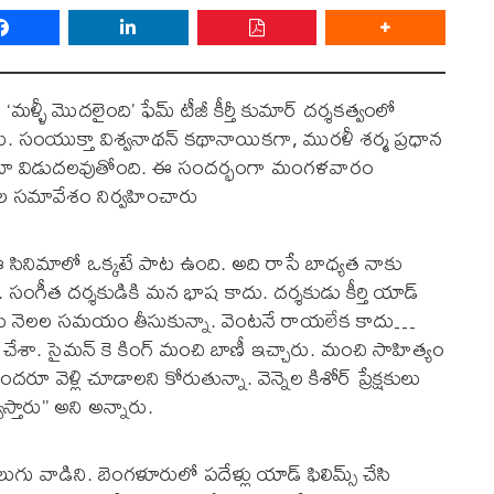
 ‘మళ్ళీ మొదలైంది’ ఫేమ్ టీజీ కీర్తీ కుమార్ దర్శకత్వంలో
ారు. సంయుక్తా విశ్వనాథన్ కథానాయికగా, మురళీ శర్మ ప్రధాన
సినిమా విడుదలవుతోంది. ఈ సందర్భంగా మంగళవారం
కరుల సమావేశం నిర్వహించారు
ఈ సినిమాలో ఒక్కటే పాట ఉంది. అది రాసే బాధ్యత నాకు
ు. సంగీత దర్శకుడికి మన భాష కాదు. దర్శకుడు కీర్తి యాడ్
ూడు నెలల సమయం తీసుకున్నా. వెంటనే రాయలేక కాదు…
ేశా. సైమన్ కె కింగ్ మంచి బాణీ ఇచ్చారు. మంచి సాహిత్యం
ూ వెళ్లి చూడాలని కోరుతున్నా. వెన్నెల కిశోర్ ప్రేక్షకులు
తారు” అని అన్నారు.
లుగు వాడిని. బెంగళూరులో పదేళ్లు యాడ్ ఫిలిమ్స్ చేసి