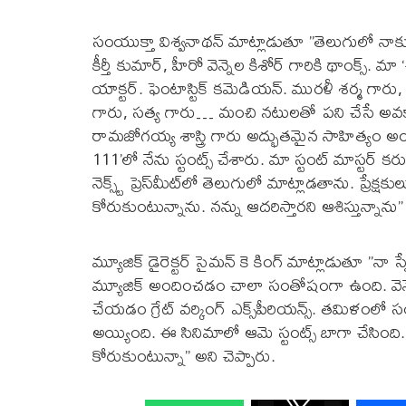
సంయుక్తా విశ్వనాథన్ మాట్లాడుతూ ”తెలుగులో నాకు
కీర్తీ కుమార్, హీరో వెన్నెల కిశోర్ గారికి థాంక్స్. మా 
యాక్టర్. ఫెంటాస్టిక్ కమెడియన్. మురళీ శర్మ గారు,
గారు, సత్య గారు… మంచి నటులతో పని చేసే అవకా
రామజోగయ్య శాస్త్రి గారు అద్భుతమైన సాహిత్యం అం
111’లో నేను స్టంట్స్ చేశారు. మా స్టంట్ మాస్టర్ కరు
నెక్స్ట్ ప్రెస్‌మీట్‌లో తెలుగులో మాట్లాడతాను. ప్ర
కోరుకుంటున్నాను. నన్ను ఆదరిస్తారని ఆశిస్తున్నాను”
మ్యూజిక్ డైరెక్టర్ సైమన్ కె కింగ్ మాట్లాడుతూ ”నా 
మ్యూజిక్ అందించడం చాలా సంతోషంగా ఉంది. వెన
చేయడం గ్రేట్ వర్కింగ్ ఎక్స్‌పీరియన్స్. తమిళంలో స
అయ్యింది. ఈ సినిమాలో ఆమె స్టంట్స్ బాగా చేసింది
కోరుకుంటున్నా” అని చెప్పారు.