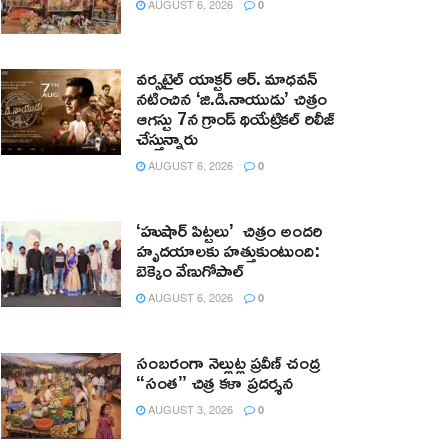
AUGUST 6, 2026
0
వర్సటైల్ యాక్టర్ ఆర్‌. మాధవన్‌
నటించిన ‘జి.డి.నాయుడు’ చిత్రం
ఆగస్టు 7న గ్రాండ్ థియేట్రికల్ రిలీజ్
చేస్తున్నారు
AUGUST 6, 2026
0
‘హుషార్‌ పిట్టలు’ చిత్రం అందరి
హృదయాలకు హత్తుకుంటుంది:
బెక్కెం వేణుగోపాల్‌
AUGUST 6, 2026
0
సంబరంగా నెల్లుట్ల ప్రవీణ్ చంద్ర
“సంత” చిత్ర కళా ప్రదర్శన
AUGUST 3, 2026
0