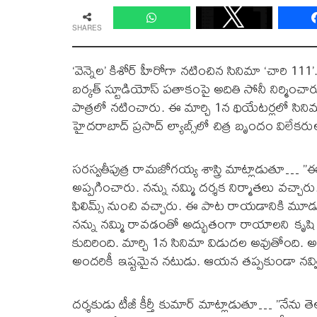
SHARES
‘వెన్నెల’ కిశోర్ హీరోగా నటించిన సినిమా ‘చారి 111’.
బర్కత్ స్టూడియోస్ పతాకంపై అదితి సోనీ నిర్మించ
పాత్రలో నటించారు. ఈ మార్చి 1న థియేటర్లలో 
హైదరాబాద్ ప్రసాద్ ల్యాబ్స్‌లో చిత్ర బృందం విలే
సరస్వతీపుత్ర రామజోగయ్య శాస్త్రి మాట్లాడుతూ… ”
అప్పగించారు. నన్ను నమ్మి దర్శక నిర్మాతలు వచ్చార
ఫిలిమ్స్ నుంచి వచ్చారు. ఈ పాట రాయడానికి మ
నన్ను నమ్మి రావడంతో అద్భుతంగా రాయాలని కృషి చ
కుదిరింది. మార్చి 1న సినిమా విడుదల అవుతోంది. అందర
అందరికీ ఇష్టమైన నటుడు. ఆయన తప్పకుండా నవ్విస్
దర్శకుడు టీజీ కీర్తీ కుమార్ మాట్లాడుతూ… ”నేను తె