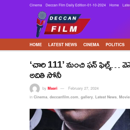
Cinema
Deccan Film Daily Edition-01-10-2024
Home
Late
HOME
LATEST NEWS
CINEMA
POLITICS
‘చారి 111’ మంచి ఫన్ ఫిల్మ్… వెన్న
అదితి సోనీ
by
Maari
February 27, 2024
in
Cinema
,
deccanfilm.com
,
gallery
,
Latest News
,
Movie