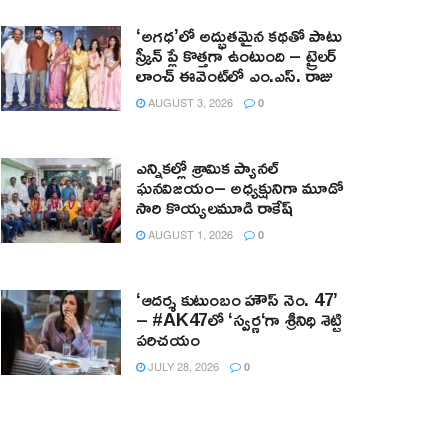
‘అగధ’లో అద్భుతమైన కథతో పాటు
స్క్రీన్ ప్లే కొత్తగా ఉంటుంది – ట్రైలర్
లాంచ్ ఈవెంట్‌లో ఎం.ఎస్. రాజు
AUGUST 3, 2026
0
ఎన్నికల్లో శ్రామిక ప్యానల్‌
ఘనవిజయం– అధ్యక్షునిగా మూడో
సారి కొయ్యలమూడి రాకేష్‌
AUGUST 1, 2026
0
‘ఆదర్శ కుటుంబం హౌస్ నెం. 47’
– #AK47లో ‘స్వర్ణ‘గా శ్రీనిధి శెట్టి
పరిచయం
JULY 28, 2026
0