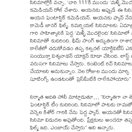
సినిమాల్లోకి వచ్చా. ‘చారి 111’కి ముందు ‘మళ్ళీ మొ
కమెడియన్ రోల్ చేశారు. ఆయనకు అప్పుడే ఈ సినిమా
ఆయన ఫెంటాస్టిక్ కమెడియన్. ఆయనకు ఫ్యాన్ నేను. 
కామెడీ జానర్ ఫిల్మ్. కమర్షియల్ సినిమాలకు ఏమాత
గారి సాహిత్యానికి పెద్ద ‘మళ్ళీ మొదలైంది’ సిని
సినిమాతో కుదిరింది. థీమ్ సాంగ్ అద్భుతంగా రాశారు. మ్
కాలేజీలో చదుకోవడం తప్ప కల్చరల్ యాక్టివిటీస్ ఎక్క
సంయుక్తా విశ్వనాథన్ యాక్షన్ కూడా చేసింది. లాస్ట
వరుసగా సినిమాలు చేస్తారు. కంటెంట్ రిచ్ సినిమ
చేయాలని అనుకున్నాం. నెల రోజుల ముందు మార్చి 1కి షిఫ
షూటింగ్స్ ఉండటంతో ప్రెస్‌మీట్‌కి రాలేకపోయారు”
నిర్మాత అదితి సోనీ మాట్లాడుతూ… ”నిర్మాతగా నా తొల
ఫెంటాస్టిక్ టీం కుదిరింది. సినిమాలో పాటకు రామజ
వెన్నెల కిశోర్ గారికి నేను పెద్ద ఫ్యాన్. ఆయనత
సినిమా విడుదల అవుతోంది. ప్రేక్షకులు అందరూ తప్పక
ఫిల్మ్ ఇది. ఎంజాయ్ చేస్తారు” అని అన్నారు.