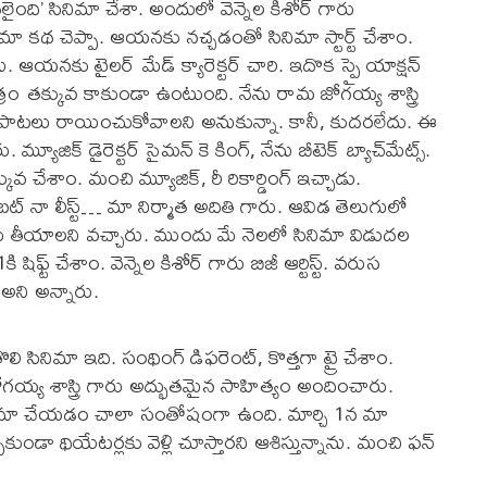
దలైంది’ సినిమా చేశా. అందులో వెన్నెల కిశోర్ గారు
 కథ చెప్పా. ఆయనకు నచ్చడంతో సినిమా స్టార్ట్ చేశాం.
ఆయనకు టైలర్ మేడ్ క్యారెక్టర్ చారి. ఇదొక స్పై యాక్షన్
్రం తక్కువ కాకుండా ఉంటుంది. నేను రామ జోగయ్య శాస్త్రి
మాలో పాటలు రాయించుకోవాలని అనుకున్నా. కానీ, కుదరలేదు. ఈ
యూజిక్ డైరెక్టర్ సైమన్ కె కింగ్, నేను బీటెక్ బ్యాచ్‌మేట్స్.
ువ చేశాం. మంచి మ్యూజిక్, రీ రికార్డింగ్ ఇచ్చాడు.
్ బట్ నా లీస్ట్… మా నిర్మాత అదితి గారు. ఆవిడ తెలుగులో
ాలు తీయాలని వచ్చారు. ముందు మే నెలలో సినిమా విడుదల
్ట్ చేశాం. వెన్నెల కిశోర్ గారు బిజీ ఆర్టిస్ట్. వరుస
 అని అన్నారు.
ి సినిమా ఇది. సంథింగ్ డిఫరెంట్, కొత్తగా ట్రై చేశాం.
ోగయ్య శాస్త్రి గారు అద్భుతమైన సాహిత్యం అందించారు.
ో సినిమా చేయడం చాలా సంతోషంగా ఉంది. మార్చి 1న మా
ుండా థియేటర్లకు వెళ్లి చూస్తారని ఆశిస్తున్నాను. మంచి ఫన్