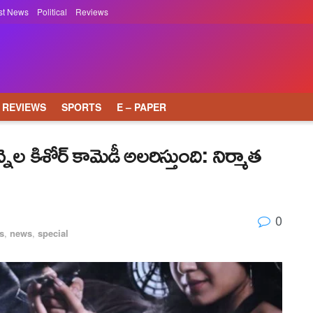
st News
Political
Reviews
REVIEWS
SPORTS
E – PAPER
ెల కిశోర్ కామెడీ అలరిస్తుంది: నిర్మాత
0
s
,
news
,
special