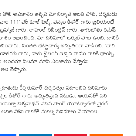
 తొలి అవకాశం ఇచ్చిన మా నిర్మాత అదితి సోని, దర్శకుడు
‘చారి 111’ వెరీ కూల్ ఫిల్మ్. వెన్నెల కిశోర్ గారు బ్రిలియంట్
 బ్రహ్మాజీ గారు, రాహుల్ రవీంద్రన్ గారు, తాగుబోతు రమేష్
శం లభించింది. మా సినిమాలో ఒక్కటే పాట ఉంది. దానికి
దించారు. సంజిత భట్టాచార్య అద్భుతంగా పాడింది. ‘చారి
ణాకరణ్ గారు, నాకు ట్రైనింగ్ ఇచ్చిన రాము గారికి థాంక్స్.
ేక్షకులు అందరూ సినిమా చూసి ఎంజాయ్ చేస్తారని
 అని చెప్పారు.
స్నేహితుడు కీర్తి కుమార్ దర్శకత్వం వహించిన సినిమాకు
్నెల కిశోర్ గారు అద్భుతమైన నటుడు. ఆయనతో పని
ంయుక్తా విశ్వనాథన్ చేసిన సాంగ్‌ యూట్యూబ్‌లో వైరల్‌
. అదితి సోని గారితో మరిన్ని సినిమాలు చేయాలని