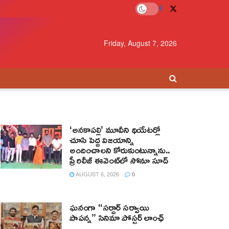
Friday, August 7, 2026
‘అనకాపల్లి’ మూవీని థియేటర్లో
చూసి పెద్ద విజయాన్ని
అందించాలని కోరుకుంటున్నాను..
ప్రీ రిలీజ్ ఈవెంట్‌లో సోనూ సూద్
AUGUST 6, 2026
0
ఘనంగా “సర్దార్ సర్వాయి
పాపన్న” సినిమా పోస్టర్ లాంఛ్