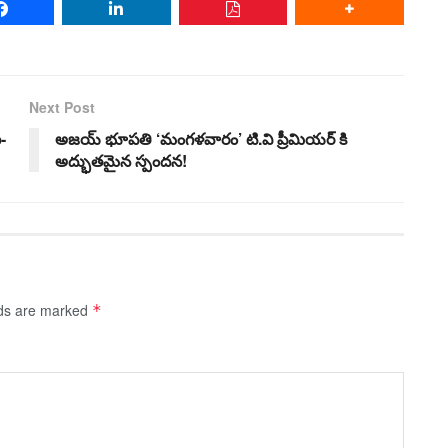
Next Post
-
అజయ్ భూపతి ‘మంగళవారం’ టి.వి ప్రీమియర్ కి
అద్భుతమైన స్పందన!
lds are marked
*