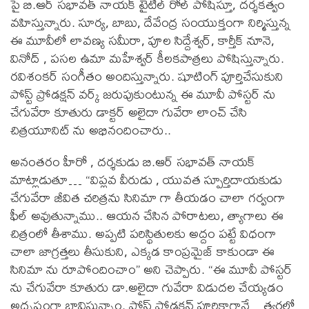
పై బి.ఆర్ సభావత్ నాయక్ టైటిల్ రోల్ పోషిస్తూ, దర్శకత్వం
వహిస్తున్నారు. సూర్య, బాబు, దేవేంద్ర సంయుక్తంగా నిర్మిస్తున్న
ఈ మూవీలో లావణ్య సమీరా, పూల సిద్దేశ్వర్, కార్తీక్ నూనె,
వినోద్ , పసల ఉమా మహేశ్వర్ కీలకపాత్రలు పోషిస్తున్నారు.
రవిశంకర్ సంగీతం అందిస్తున్నారు. షూటింగ్ పూర్తిచేసుకుని
పోస్ట్ ప్రోడక్షన్ వర్క్ జరుపుకుంటున్న ఈ మూవీ పోస్టర్ ను
చేగువేరా కూతురు డాక్టర్ అలైదా గువేరా లాంచ్ చేసి
చిత్రయూనిట్ ను అభినందించారు..
అనంతరం హీరో , దర్శకుడు బి.ఆర్ సభావత్ నాయక్
మాట్లాడుతూ… “విప్లవ వీరుడు , యువత స్పూర్తిదాయకుడు
చేగువేరా జీవిత చరిత్రను సినిమా గా తీయడం చాలా గర్వంగా
ఫీల్ అవుతున్నాము.. ఆయన చేసిన పోరాటలు, త్యాగాలు ఈ
చిత్రంలో తీశాము. అప్పటి పరిస్థితులకు అద్దం పట్టే విధంగా
చాలా జాగ్రత్తలు తీసుకుని, ఎక్కడ కాంప్రమైజ్ కాకుండా ఈ
సినిమా ను రూపోందించాం” అని చెప్పారు. “ఈ మూవీ పోస్టర్
ను చేగువేరా కూతురు డా.అలైదా గువేరా విడుదల చేయ్యడం
అదృష్టంగా భావిస్తున్నాం. పోస్ట్ ప్రోడక్షన్ పూర్తికాగానే…త్వరలో