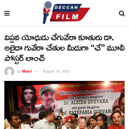
విప్లవ యోధుడు చేగువేరా కూతురు డా.
అలైదా గువేరా చేతుల మీదుగా “చే” మూవీ
పోస్టర్ లాంచ్
by
Maari
August 19, 2023