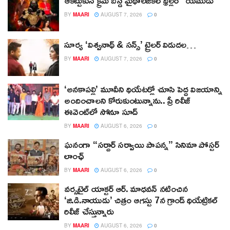
BY
MAARI
AUGUST 7, 2026
0
సూర్య ‘విశ్వనాథ్ & సన్స్’ ట్రైలర్ విడుదల…
BY
MAARI
AUGUST 7, 2026
0
‘అనకాపల్లి’ మూవీని థియేటర్లో చూసి పెద్ద విజయాన్ని
అందించాలని కోరుకుంటున్నాను.. ప్రీ రిలీజ్
ఈవెంట్‌లో సోనూ సూద్
BY
MAARI
AUGUST 6, 2026
0
ఘనంగా “సర్దార్ సర్వాయి పాపన్న” సినిమా పోస్టర్
లాంఛ్
BY
MAARI
AUGUST 6, 2026
0
వర్సటైల్ యాక్టర్ ఆర్‌. మాధవన్‌ నటించిన
‘జి.డి.నాయుడు’ చిత్రం ఆగస్టు 7న గ్రాండ్ థియేట్రికల్
రిలీజ్ చేస్తున్నారు
BY
MAARI
AUGUST 6, 2026
0