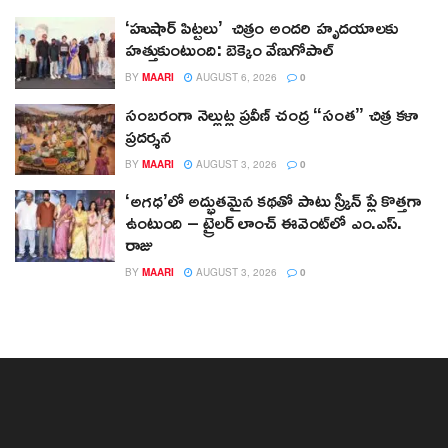
‘హుషార్‌ పిట్టలు’ చిత్రం అందరి హృదయాలకు
హత్తుకుంటుంది: బెక్కెం వేణుగోపాల్‌
BY
MAARI
AUGUST 6, 2026
0
సంబరంగా నెల్లుట్ల ప్రవీణ్ చంద్ర “సంత” చిత్ర కళా
ప్రదర్శన
BY
MAARI
AUGUST 3, 2026
0
‘అగధ’లో అద్భుతమైన కథతో పాటు స్క్రీన్ ప్లే కొత్తగా
ఉంటుంది – ట్రైలర్ లాంచ్ ఈవెంట్‌లో ఎం.ఎస్.
రాజు
BY
MAARI
AUGUST 3, 2026
0