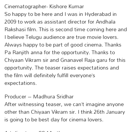
Cinematographer- Kishore Kumar
So happy to be here and I was in Hyderabad in
2009 to work as assistant director for Andhala
Rakshasi film. This is second time coming here and
I believe Telugu audience are true movie lovers.
Always happy to be part of good cinema. Thanks
Pa Ranjith anna for the opportunity. Thanks to
Chiyaan Vikram sir and Gnanavel Raja garu for this
opportunity. The teaser raises expectations and
the film will definitely fulfill everyone’s
expectations.
Producer – Madhura Sridhar
After witnessing teaser, we can’t imagine anyone
other than Chiyaan Vikram sir. I think 26th January
is going to be best day for cinema lovers.