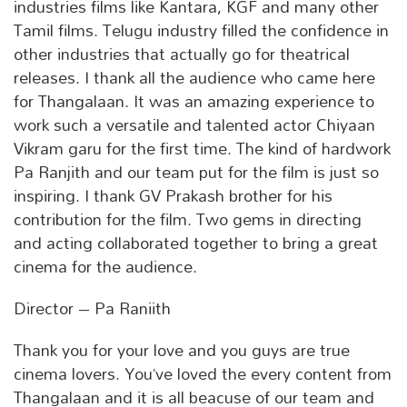
industries films like Kantara, KGF and many other
Tamil films. Telugu industry filled the confidence in
other industries that actually go for theatrical
releases. I thank all the audience who came here
for Thangalaan. It was an amazing experience to
work such a versatile and talented actor Chiyaan
Vikram garu for the first time. The kind of hardwork
Pa Ranjith and our team put for the film is just so
inspiring. I thank GV Prakash brother for his
contribution for the film. Two gems in directing
and acting collaborated together to bring a great
cinema for the audience.
Director – Pa Raniith
Thank you for your love and you guys are true
cinema lovers. You’ve loved the every content from
Thangalaan and it is all beacuse of our team and