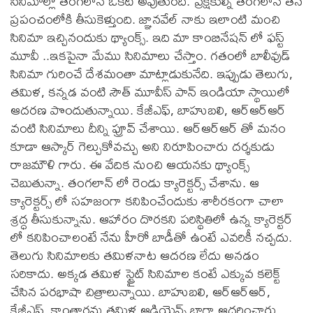
సినిమాల్లో తంగలాన్ ఒకటి అవుతుంది. ప్రేక్షకుల్ని తంగలాన్ తన
ప్రపంచంలోకి తీసుకెళ్తుంది. జ్ఞానవేల్ నాకు ఇలాంటి మంచి
సినిమా ఇచ్చినందుకు థ్యాంక్స్. ఇది మా కాంబినేషన్ లో ఫస్ట్
మూవీ ..ఇకపైనా మేము సినిమాలు చేస్తాం. గతంలో బాలీవుడ్
సినిమా గురించే దేశమంతా మాట్లాడుకునేది. ఇప్పుడు తెలుగు,
తమిళ, కన్నడ వంటి సౌత్ మూవీస్ పాన్ ఇండియా స్థాయిలో
ఆదరణ పొందుతున్నాయి. కేజీఎఫ్, బాహుబలి, ఆర్ఆర్ఆర్
వంటి సినిమాలు దీన్ని ప్రూవ్ చేశాయి. ఆర్ఆర్ఆర్ తో మనం
కూడా ఆస్కార్ గెల్చుకోవచ్చు అని నిరూపించారు దర్శకుడు
రాజమౌళి గారు. ఈ వేదిక నుంచి ఆయనకు థ్యాంక్స్
చెబుతున్నా. తంగలాన్ లో రెండు క్యారెక్టర్స్ చేశాను. ఆ
క్యారెక్టర్స్ లో సహజంగా కనిపించేందుకు శారీరకంగా చాలా
శ్రద్ధ తీసుకున్నాను. ఆహారం దొరకని పరిస్థితిలో ఉన్న క్యారెక్టర్
లో కనిపించాలంటే నేను హీరో బాడీతో ఉంటే ఎవరికీ నచ్చదు.
తెలుగు సినిమాలకు తమిళనాట ఆదరణ లేదు అనడం
సరికాదు. అక్కడ తమిళ స్ట్రైట్ సినిమాల కంటే ఎక్కువ కలెక్ట్
చేసిన పరభాషా చిత్రాలున్నాయి. బాహుబలి, ఆర్ఆర్ఆర్,
కేజీఎఫ్, కాంతారను తమిళ ఆడియెన్స్ బాగా ఆదరించారు.