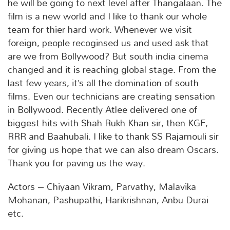
he will be going to next level after Thangalaan. The
film is a new world and I like to thank our whole
team for thier hard work. Whenever we visit
foreign, people recoginsed us and used ask that
are we from Bollywood? But south india cinema
changed and it is reaching global stage. From the
last few years, it’s all the domination of south
films. Even our technicians are creating sensation
in Bollywood. Recently Atlee delivered one of
biggest hits with Shah Rukh Khan sir, then KGF,
RRR and Baahubali. I like to thank SS Rajamouli sir
for giving us hope that we can also dream Oscars.
Thank you for paving us the way.
Actors – Chiyaan Vikram, Parvathy, Malavika
Mohanan, Pashupathi, Harikrishnan, Anbu Durai
etc.