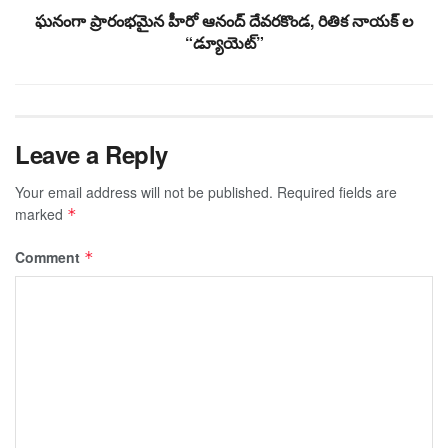
ఘనంగా ప్రారంభమైన హీరో ఆనంద్ దేవరకొండ, రితిక నాయక్ ల
“డ్యూయెట్”
Leave a Reply
Your email address will not be published.
Required fields are
marked
*
Comment
*