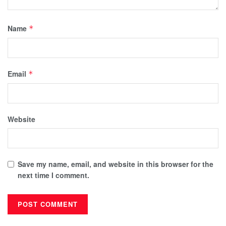
Name
*
Email
*
Website
Save my name, email, and website in this browser for the
next time I comment.