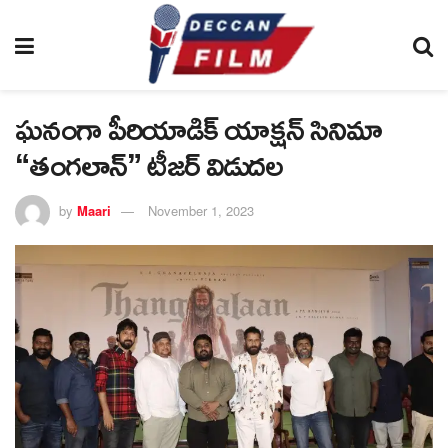
ఘనంగా పీరియాడిక్ యాక్షన్ సినిమా
“తంగలాన్” టీజర్ విడుదల
by
Maari
November 1, 2023