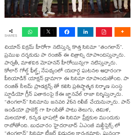
SHARES
చియాన్ విక్రమ్ హీరోగా నటిస్తున్న కొత్త సినిమా “తంగలాన్”.
ప్రముఖ దర్శకుడు పా రంజిత్ ఈ చిత్రాన్ని రూపొందిస్తున్నారు.
పార్వతీ, మాళవిక మోహనన్ హీరోయిన్లుగా నటిస్తున్నారు.
కోలార్ గోల్డ్ ఫీల్డ్స్ నేపథ్యంలో యదార్థ ఘటనల ఆధారంగా
పీరియాడిక్ యాక్షన్ డ్రామాగా ఈ సినిమా రూపొందుతోంది. పా
రంజిత్ నీలమ్ ప్రొడక్షన్స్ తో కలిసి ప్రతిష్టాత్మక నిర్మాణ సంస్థ
స్టూడియో గ్రీన్ పతాకంపై కేఈ జ్ఞానవేల్ రాజా నిర్మిస్తున్నారు.
“తంగలాన్” సినిమాను జనవరి 26న రిలీజ్ చేయనున్నారు. పాన్
ఇండియా ప్రాజెక్ట్ గా హిందీతో పాటు తెలుగు, తమిళ,
మలయాళ, కన్నడ భాషల్లో ఈ సినిమా ప్రేక్షకుల ముందుకు
రాబోతోంది. బుధవారం హైదరాబాద్ ఏఎంబీ మల్టీప్లెక్స్ లో
“తంగలాన్” సినిమా టీజర్ విడుదల కార్యక్రమాన్ని ఘనంగా