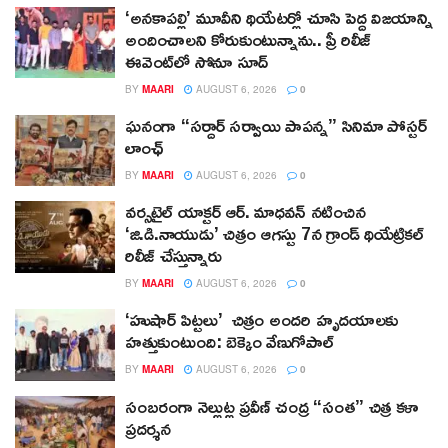
‘అనకాపల్లి’ మూవీని థియేటర్లో చూసి పెద్ద విజయాన్ని
అందించాలని కోరుకుంటున్నాను.. ప్రీ రిలీజ్
ఈవెంట్‌లో సోనూ సూద్
BY
MAARI
AUGUST 6, 2026
0
ఘనంగా “సర్దార్ సర్వాయి పాపన్న” సినిమా పోస్టర్
లాంఛ్
BY
MAARI
AUGUST 6, 2026
0
వర్సటైల్ యాక్టర్ ఆర్‌. మాధవన్‌ నటించిన
‘జి.డి.నాయుడు’ చిత్రం ఆగస్టు 7న గ్రాండ్ థియేట్రికల్
రిలీజ్ చేస్తున్నారు
BY
MAARI
AUGUST 6, 2026
0
‘హుషార్‌ పిట్టలు’ చిత్రం అందరి హృదయాలకు
హత్తుకుంటుంది: బెక్కెం వేణుగోపాల్‌
BY
MAARI
AUGUST 6, 2026
0
సంబరంగా నెల్లుట్ల ప్రవీణ్ చంద్ర “సంత” చిత్ర కళా
ప్రదర్శన