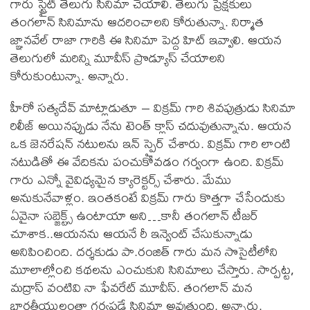
గారు స్ట్రైట్ తెలుగు సినిమా చేయాలి. తెలుగు ప్రేక్షకులు
తంగలాన్ సినిమాను ఆదరించాలని కోరుతున్నా. నిర్మాత
జ్ఞానవేల్ రాజా గారికి ఈ సినిమా పెద్ద హిట్ ఇవ్వాలి. ఆయన
తెలుగులో మరిన్ని మూవీస్ ప్రొడ్యూస్ చేయాలని
కోరుకుంటున్నా. అన్నారు.
హీరో సత్యదేవ్ మాట్లాడుతూ – విక్రమ్ గారి శివపుత్రుడు సినిమా
రిలీజ్ అయినప్పుడు నేను టెంత్ క్లాస్ చదువుతున్నాను. ఆయన
ఒక జెనరేషన్ నటులను ఇన్ స్పైర్ చేశారు. విక్రమ్ గారి లాంటి
నటుడితో ఈ వేదికను పంచుకోవడం గర్వంగా ఉంది. విక్రమ్
గారు ఎన్నో వైవిధ్యమైన క్యారెక్టర్స్ చేశారు. మేము
అనుకునేవాళ్లం. ఇంతకంటే విక్రమ్ గారు కొత్తగా చేసేందుకు
ఏవైనా సబ్జెక్ట్స్ ఉంటాయా అని…కానీ తంగలాన్ టీజర్
చూశాక..ఆయనను ఆయనే రీ ఇన్వెంట్ చేసుకున్నాడు
అనిపించింది. దర్శకుడు పా.రంజిత్ గారు మన సొసైటీలోని
మూలాల్లోంచి కథలను ఎంచుకుని సినిమాలు చేస్తారు. సార్పట్ట,
మద్రాస్ వంటివి నా ఫేవరేట్ మూవీస్. తంగలాన్ మన
భారతీయులంతా గర్వపడే సినిమా అవుతుంది. అన్నారు.