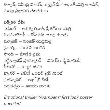
కళ్యాణ్, రవీంద్ర విజయ్, లక్ష్మణ్ మీసాల, బోడెపల్లి అభిషేక్,
సురభి ప్రభావతి తదితరులు
టెక్నికల్ టీమ్
ఎడిటర్ – ఆదిత్య తివారీ, ప్రీతమ్ గాయత్రి
సినిమాటోగ్రఫీ – దేవ్ దీప్ గాంధీ కుందు
మ్యూజిక్ – సింజిత్ యెర్రమిల్లి
డైలాగ్స్ – సందీప్ అంగిడి
సౌండ్ – మాణిక ప్రభు
ఎగ్జిక్యూటివ్ ప్రొడ్యూసర్ – వినయ్ రెడ్డి మామిడి
సీఈవో – ఉజ్వల్ బీఎం
బ్యానర్ – ఏవీటీ ఎంటర్ టైన్ మెంట్
ప్రొడ్యూసర్ – అభిషేక్ వీటీ
దర్శకత్వం – అజయ్ నాగ్ వీ
Emotional thriller “Arambam” first look poster
unveiled