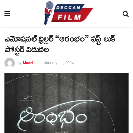
ఎమోషనల్ థ్రిల్లర్ “ఆరంభం” ఫస్ట్ లుక్
పోస్టర్ విడుదల
by
Maari
January 11, 2024