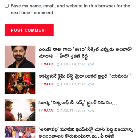
Save my name, email, and website in this browser for the
next time I comment.
ఎంఎస్ రాజు గారు ‘అగధ’ సీక్వెల్ ఎప్పుడు అంటారో
చూడాలి – హీరో శ్రవణ్ రెడ్డి
BY
MAARI
AUGUST 8, 2026
0
ఆకట్టుకునే క్రైమ్ బేస్డ్ మైథాలజికల్ థ్రిల్లర్ “యముడు”
BY
MAARI
AUGUST 7, 2026
0
సూర్య ‘విశ్వనాథ్ & సన్స్’ ట్రైలర్ విడుదల…
BY
MAARI
AUGUST 7, 2026
0
‘అనకాపల్లి’ మూవీని థియేటర్లో చూసి పెద్ద విజయాన్ని
అందించాలని కోరుకుంటున్నాను.. ప్రీ రిలీజ్