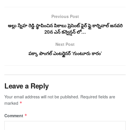
Previous Post
అల్లు స్నేహ రెడ్డి స్థాపించిన పికాబు ప్రెసెంట్ ఫైర్ ఫ్లై కార్నివాల్ జనవరి
20న ఎన్ కన్వెన్షన్ లో…
Next Post
పక్కా పొంగల్ ఎంటర్టైనర్ ‘గుంటూరు కారం’
Leave a Reply
Your email address will not be published.
Required fields are
marked
*
Comment
*