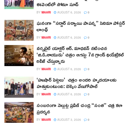
ఈవెంట్‌లో సోనూ సూద్
BY
MAARI
AUGUST 6, 2026
0
ఘనంగా “సర్దార్ సర్వాయి పాపన్న” సినిమా పోస్టర్
లాంఛ్
BY
MAARI
AUGUST 6, 2026
0
వర్సటైల్ యాక్టర్ ఆర్‌. మాధవన్‌ నటించిన
‘జి.డి.నాయుడు’ చిత్రం ఆగస్టు 7న గ్రాండ్ థియేట్రికల్
రిలీజ్ చేస్తున్నారు
BY
MAARI
AUGUST 6, 2026
0
‘హుషార్‌ పిట్టలు’ చిత్రం అందరి హృదయాలకు
హత్తుకుంటుంది: బెక్కెం వేణుగోపాల్‌
BY
MAARI
AUGUST 6, 2026
0
సంబరంగా నెల్లుట్ల ప్రవీణ్ చంద్ర “సంత” చిత్ర కళా
ప్రదర్శన
BY
MAARI
AUGUST 3, 2026
0