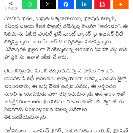
SHARES
మోహన్ భగత్, సుప్రిత సత్యనారాయణ్, భూషణ్ కళ్యాణ్,
రవీంద్ర విజయ్ కీలక పాత్రల్లో నటిస్తున్న సినిమా “ఆరంభం”. ఈ
సినిమాను ఏవీటీ ఎంటర్ టైన్ మెంట్ బ్యానర్ పై అభిషేక్ వీటీ
నిర్మిస్తున్నారు. అజయ్ నాగ్ వి దర్శకత్వం వహిస్తున్నారు.
ఎమోషనల్ థ్రిల్లర్ గా తెరకెక్కుతున్న ఆరంభం సినిమా ఫస్ట్ లుక్
పోస్టర్ ను ఇవాళ రిలీజ్ చేశారు.
జైలు నిర్బంధం నుంచి తప్పించుకున్న సాహసం గల ఒక
యువకుడి కథే ఆరంభం. అన్యాయంగా అతన్ని ఎందుకు జైల్లో
బంధించారు, ఈ కుట్ర వెనక ఉన్నది ఎవరు, ఈ నిర్బంధం
నుంచి ఆ యువకుడు ఎలా తప్పించుకున్నాడు అనే అంశాలతో
ఆసక్తికరంగా ఆరంభం సినిమా రూపొందుతోంది. త్వరలో ఈ
సినిమాకు సంబంధించిన మరిన్ని వివరాలు
తెలియజేయనున్నారు.
నటీనటులు – మోహన్ భగత్, సుప్రిత సత్యనారాయణ్, భూషణ్