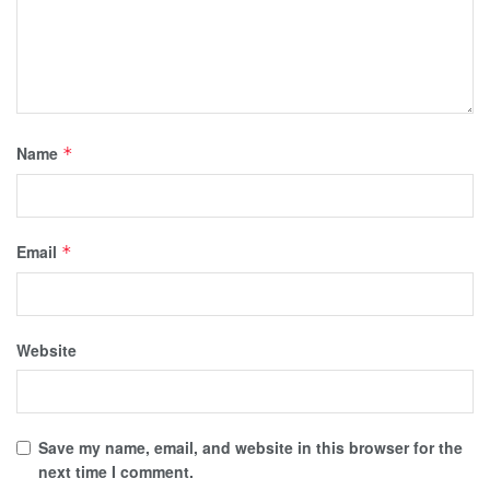
Name
*
Email
*
Website
Save my name, email, and website in this browser for the
next time I comment.