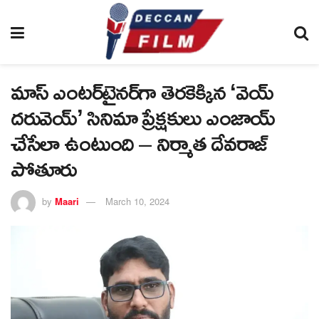
మాస్ ఎంటర్‌టైనర్‌గా తెరకెక్కిన ‘వెయ్
దరువెయ్’ సినిమా ప్రేక్షకులు ఎంజాయ్
చేసేలా ఉంటుంది – నిర్మాత దేవరాజ్
పోతూరు
by
Maari
March 10, 2024