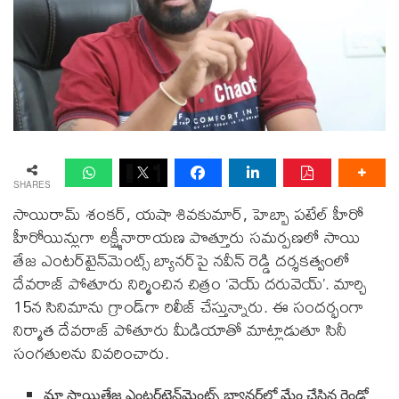
SHARES
సాయిరామ్ శంకర్, యషా శివకుమార్, హెబ్బా పటేల్ హీరో
హీరోయిన్లుగా లక్ష్మీనారాయణ పొత్తూరు సమర్పణలో సాయి
తేజ ఎంటర్‌టైన్‌మెంట్స్ బ్యానర్‌పై నవీన్ రెడ్డి దర్శకత్వంలో
దేవరాజ్ పోతూరు నిర్మించిన చిత్రం ‘వెయ్ దరువెయ్’. మార్చి
15న సినిమాను గ్రాండ్‌గా రిలీజ్ చేస్తున్నారు. ఈ సందర్భంగా
నిర్మాత దేవరాజ్ పోతూరు మీడియాతో మాట్లాడుతూ సినీ
సంగతులను వివరించారు.
మా సాయితేజ ఎంటర్‌టైన్‌మెంట్స్ బ్యానర్‌లో మేం చేసిన రెండో