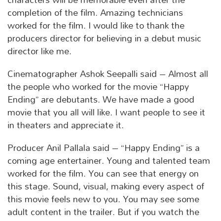
completion of the film. Amazing technicians
worked for the film. I would like to thank the
producers director for believing in a debut music
director like me.
Cinematographer Ashok Seepalli said – Almost all
the people who worked for the movie “Happy
Ending” are debutants. We have made a good
movie that you all will like. I want people to see it
in theaters and appreciate it.
Producer Anil Pallala said – “Happy Ending” is a
coming age entertainer. Young and talented team
worked for the film. You can see that energy on
this stage. Sound, visual, making every aspect of
this movie feels new to you. You may see some
adult content in the trailer. But if you watch the