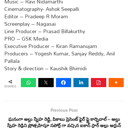
Music – Ravi Nidamarthi
Cinematography- Ashok Seepalli
Editor – Pradeep R Moram
Screenplay – Nagasai
Line Producer – Prasad Billakurthy
PRO – GSK Media
Executive Producer – Kiran Ramanujam
Producers – Yogesh Kumar, Sanjay Reddy, Anil
Pallala
Story & direction – Kaushik Bhimidi
SHARES
Previous Post
ఘనంగా అల్లు స్నేహ రెడ్డి, పికాబు ప్రెసెంట్ ఫైర్ ఫ్లై కార్నివాల్ – అల్లు
స్నేహ రెడ్డిని ప్రోత్సహిస్తూ సపోర్ట్ గా వచ్చిన ఐకాన్ స్టార్ అల్లు అర్జున్