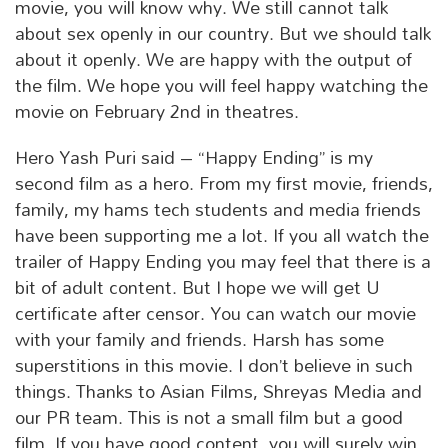
movie, you will know why. We still cannot talk
about sex openly in our country. But we should talk
about it openly. We are happy with the output of
the film. We hope you will feel happy watching the
movie on February 2nd in theatres.
Hero Yash Puri said – “Happy Ending” is my
second film as a hero. From my first movie, friends,
family, my hams tech students and media friends
have been supporting me a lot. If you all watch the
trailer of Happy Ending you may feel that there is a
bit of adult content. But I hope we will get U
certificate after censor. You can watch our movie
with your family and friends. Harsh has some
superstitions in this movie. I don’t believe in such
things. Thanks to Asian Films, Shreyas Media and
our PR team. This is not a small film but a good
film. If you have good content, you will surely win