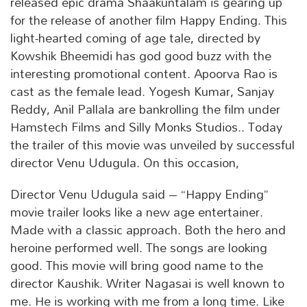
released epic drama Shaakuntalam is gearing up
for the release of another film Happy Ending. This
light-hearted coming of age tale, directed by
Kowshik Bheemidi has god good buzz with the
interesting promotional content. Apoorva Rao is
cast as the female lead. Yogesh Kumar, Sanjay
Reddy, Anil Pallala are bankrolling the film under
Hamstech Films and Silly Monks Studios.. Today
the trailer of this movie was unveiled by successful
director Venu Udugula. On this occasion,
Director Venu Udugula said – “Happy Ending”
movie trailer looks like a new age entertainer.
Made with a classic approach. Both the hero and
heroine performed well. The songs are looking
good. This movie will bring good name to the
director Kaushik. Writer Nagasai is well known to
me. He is working with me from a long time. Like