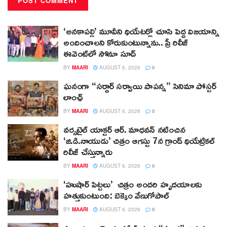
‘అనకాపల్లి’ మూవీని థియేటర్లో చూసి పెద్ద విజయాన్ని
అందించాలని కోరుకుంటున్నాను.. ప్రీ రిలీజ్
ఈవెంట్‌లో సోనూ సూద్
BY
MAARI
AUGUST 6, 2026
0
ఘనంగా “సర్దార్ సర్వాయి పాపన్న” సినిమా పోస్టర్
లాంఛ్
BY
MAARI
AUGUST 6, 2026
0
వర్సటైల్ యాక్టర్ ఆర్‌. మాధవన్‌ నటించిన
‘జి.డి.నాయుడు’ చిత్రం ఆగస్టు 7న గ్రాండ్ థియేట్రికల్
రిలీజ్ చేస్తున్నారు
BY
MAARI
AUGUST 6, 2026
0
‘హుషార్‌ పిట్టలు’ చిత్రం అందరి హృదయాలకు
హత్తుకుంటుంది: బెక్కెం వేణుగోపాల్‌
BY
MAARI
AUGUST 6, 2026
0