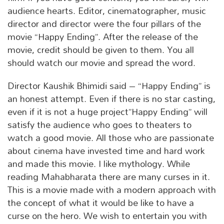
audience hearts. Editor, cinematographer, music
director and director were the four pillars of the
movie “Happy Ending”. After the release of the
movie, credit should be given to them. You all
should watch our movie and spread the word.
Director Kaushik Bhimidi said – “Happy Ending” is
an honest attempt. Even if there is no star casting,
even if it is not a huge project”Happy Ending” will
satisfy the audience who goes to theaters to
watch a good movie. All those who are passionate
about cinema have invested time and hard work
and made this movie. I like mythology. While
reading Mahabharata there are many curses in it.
This is a movie made with a modern approach with
the concept of what it would be like to have a
curse on the hero. We wish to entertain you with