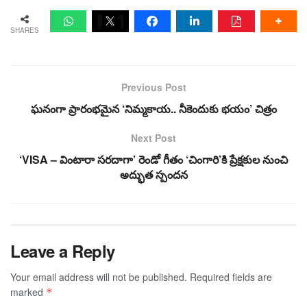
SHARES
Previous Post
ఘనంగా ప్రారంభమైన ‘నిమ్మకాయ.. నీకెందుకు భయం’ చిత్రం
Next Post
‘VISA – వింటారా సరదాగా’ రెండో గీతం ‘చింగారి’కి ప్రేక్షకుల నుంచి
అద్భుత స్పందన
Leave a Reply
Your email address will not be published.
Required fields are
marked
*