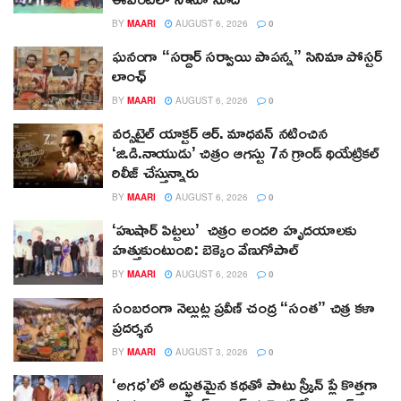
BY
MAARI
AUGUST 6, 2026
0
ఘనంగా “సర్దార్ సర్వాయి పాపన్న” సినిమా పోస్టర్
లాంఛ్
BY
MAARI
AUGUST 6, 2026
0
వర్సటైల్ యాక్టర్ ఆర్‌. మాధవన్‌ నటించిన
‘జి.డి.నాయుడు’ చిత్రం ఆగస్టు 7న గ్రాండ్ థియేట్రికల్
రిలీజ్ చేస్తున్నారు
BY
MAARI
AUGUST 6, 2026
0
‘హుషార్‌ పిట్టలు’ చిత్రం అందరి హృదయాలకు
హత్తుకుంటుంది: బెక్కెం వేణుగోపాల్‌
BY
MAARI
AUGUST 6, 2026
0
సంబరంగా నెల్లుట్ల ప్రవీణ్ చంద్ర “సంత” చిత్ర కళా
ప్రదర్శన
BY
MAARI
AUGUST 3, 2026
0
‘అగధ’లో అద్భుతమైన కథతో పాటు స్క్రీన్ ప్లే కొత్తగా