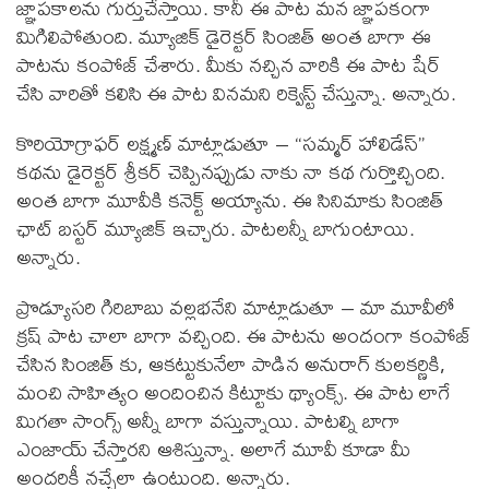
జ్ఞాపకాలను గుర్తుచేస్తాయి. కానీ ఈ పాట మన జ్ఞాపకంగా
మిగిలిపోతుంది. మ్యూజిక్ డైరెక్టర్ సింజిత్ అంత బాగా ఈ
పాటను కంపోజ్ చేశారు. మీకు నచ్చిన వారికి ఈ పాట షేర్
చేసి వారితో కలిసి ఈ పాట వినమని రిక్వెస్ట్ చేస్తున్నా. అన్నారు.
కొరియోగ్రాఫర్ లక్ష్మణ్ మాట్లాడుతూ – “సమ్మర్ హాలిడేస్”
కథను డైరెక్టర్ శ్రీకర్ చెప్పినప్పుడు నాకు నా కథ గుర్తొచ్చింది.
అంత బాగా మూవీకి కనెక్ట్ అయ్యాను. ఈ సినిమాకు సింజిత్
ఛాట్ బస్టర్ మ్యూజిక్ ఇచ్చారు. పాటలన్నీ బాగుంటాయి.
అన్నారు.
ప్రొడ్యూసరి గిరిబాబు వల్లభనేని మాట్లాడుతూ – మా మూవీలో
క్రష్ పాట చాలా బాగా వచ్చింది. ఈ పాటను అందంగా కంపోజ్
చేసిన సింజిత్ కు, ఆకట్టుకునేలా పాడిన అనురాగ్ కులకర్ణికి,
మంచి సాహిత్యం అందించిన కిట్టూకు థ్యాంక్స్. ఈ పాట లాగే
మిగతా సాంగ్స్ అన్నీ బాగా వస్తున్నాయి. పాటల్ని బాగా
ఎంజాయ్ చేస్తారని ఆశిస్తున్నా. అలాగే మూవీ కూడా మీ
అందరికీ నచ్చేలా ఉంటుంది. అన్నారు.