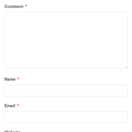
Comment
*
Name
*
Email
*
Website