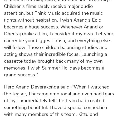
Children’s films rarely receive major audio
attention, but Think Music acquired the music
rights without hesitation. I wish Anand’s Epic
becomes a huge success. Whenever Anand or
Dheeraj make a film, I consider it my own. Let your
career be your biggest crush, and everything else
will follow. These children balancing studies and
acting shows their incredible focus. Launching a
cassette today brought back many of my own
memories. I wish Summer Holidays becomes a
grand success.”
Hero Anand Deverakonda said, “When I watched
the teaser, I became emotional and even had tears
of joy. I immediately felt the team had created
something beautiful. I have a special connection
with many members of this team. Kittu and