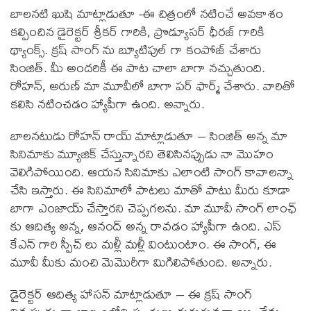
బాలనటి ఖుషి మాట్లాడుతూ -ఈ చిత్రంలో నటించే అవకాశం
కల్పించిన డైరెక్టర్ శ్రీకర్ గారికి, ప్రొడ్యూసర్ ధీరజ్ గారికి
థ్యాంక్స్. క్రష్ సాంగ్ ను బ్యూటిఫుల్ గా కంపోజ్ చేశారు
సింజిత్. మీ అందరికీ ఈ పాట చాలా బాగా నచ్చుతుంది.
రోహన్, అరుణ్ మా మూవీలో బాగా పర్ ఫార్మ్ చేశారు. వారితో
కలిసి నటించడం హ్యాపీగా ఉంది. అన్నారు.
బాలనటుడు రోహన్ రాయ్ మాట్లాడుతూ – సింజిత్ అన్న మా
సినిమాకు మ్యూజిక్ చేస్తున్నారని తెలిసినప్పుడు నా మొహం
వెలిగిపోయింది. ఆయన సినిమాకు ఎలాంటి సాంగ్ కావాలన్నా
చేసి ఇస్తారు. ఈ సినిమాలో పాటలు మాతో పాటు మీరు కూడా
బాగా ఎంజాయ్ చేస్తారని చెప్పగలను. మా మూవీ సాంగ్ లాంఛ్
కు ఆదిత్య అన్న, ఆనంద్ అన్న రావడం హ్యాపీగా ఉంది. ఎస్
కేఎన్ గారి స్పీచ్ లు మళ్లీ మళ్లీ వింటుంటాం. ఈ సాంగ్, ఈ
మూవీ మీకు మంచి మెమొరీగా మిగిలిపోతుంది. అన్నారు.
డైరెక్టర్ ఆదిత్య హాసన్ మాట్లాడుతూ – ఈ క్రష్ సాంగ్