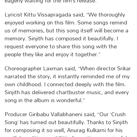
eagerly waiting for the film’s release.”
Lyricist Kittu Vissapragada said, “We thoroughly
enjoyed working on this film. Some songs remind
us of memories, but this song itself will become a
memory. Sinjith has composed it beautifully. I
request everyone to share this song with the
people they like and enjoy it together.”
Choreographer Laxman said, “When director Srikar
narrated the story, it instantly reminded me of my
own childhood. I connected deeply with the film.
Sinjith has delivered chartbuster music, and every
song in the album is wonderful.”
Producer Giribabu Vallabhaneni said, “Our ‘Crush
Song’ has turned out beautifully. Thanks to Sinjith
for composing it so well, Anurag Kulkarni for his