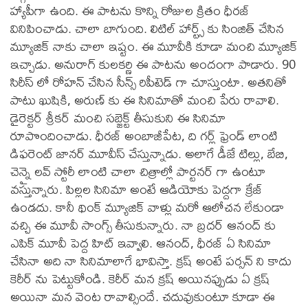
హ్యాపీగా ఉంది. ఈ పాటను కొన్ని రోజుల క్రితం ధీరజ్
వినిపించాడు. చాలా బాగుంది. లిటిల్ హార్ట్స్ కు సింజిత్ చేసిన
మ్యూజిక్ నాకు చాలా ఇష్టం. ఈ మూవీకి కూడా మంచి మ్యూజిక్
ఇచ్చాడు. అనురాగ్ కులకర్ణి ఈ పాటను అందంగా పాడారు. 90
సిరీస్ లో రోహన్ చేసిన సీన్స్ రిపీటెడ్ గా చూస్తుంటా. అతనితో
పాటు ఖుషికి, అరుణ్ కు ఈ సినిమాతో మంచి పేరు రావాలి.
డైరెక్టర్ శ్రీకర్ మంచి సబ్జెక్ట్ తీసుకుని ఈ సినిమా
రూపొందించాడు. ధీరజ్ అంబాజీపేట, ది గర్ల్ ఫ్రెండ్ లాంటి
డిఫరెంట్ జానర్ మూవీస్ చేస్తున్నాడు. అలాగే డీజే టిల్లు, బేబి,
చెన్నై లవ్ స్టోరీ లాంటి చాలా చిత్రాల్లో పార్టనర్ గా ఉంటూ
వస్తున్నారు. పిల్లల సినిమా అంటే ఆడియోకు పెద్దగా క్రేజ్
ఉండదు. కానీ థింక్ మ్యూజిక్ వాళ్లు మరో ఆలోచన లేకుండా
వచ్చి ఈ మూవీ సాంగ్స్ తీసుకున్నారు. నా బ్రదర్ ఆనంద్ కు
ఎపిక్ మూవీ పెద్ద హిట్ ఇవ్వాలి. ఆనంద్, ధీరజ్ ఏ సినిమా
చేసినా అది నా సినిమాలాగే భావిస్తా. క్రష్ అంటే పర్సన్ ని కాదు
కెరీర్ ను పెట్టుకోండి. కెరీర్ మన క్రష్ అయినప్పుడు ఏ క్రష్
అయినా మన వెంట రావాల్సిందే. చదువుకుంటూ కూడా ఈ