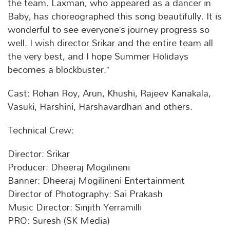
the team. Laxman, who appeared as a dancer in
Baby, has choreographed this song beautifully. It is
wonderful to see everyone’s journey progress so
well. I wish director Srikar and the entire team all
the very best, and I hope Summer Holidays
becomes a blockbuster.”
Cast: Rohan Roy, Arun, Khushi, Rajeev Kanakala,
Vasuki, Harshini, Harshavardhan and others.
Technical Crew:
Director: Srikar
Producer: Dheeraj Mogilineni
Banner: Dheeraj Mogilineni Entertainment
Director of Photography: Sai Prakash
Music Director: Sinjith Yerramilli
PRO: Suresh (SK Media)