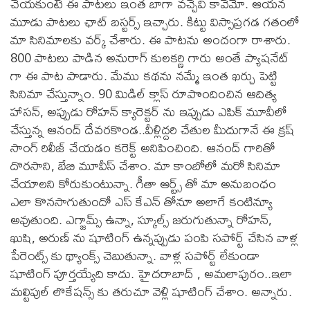
చేయకుంటే ఈ పాటలు ఇంత బాగా వచ్చేవి కావేమో. ఆయన
మూడు పాటలు ఛాట్ బస్టర్స్ ఇచ్చారు. కిట్టు విస్సాప్రగడ గతంలో
మా సినిమాలకు వర్క్ చేశారు. ఈ పాటను అందంగా రాశారు.
800 పాటలు పాడిన అనురాగ్ కులకర్ణి గారు అంతే ప్యాషనేట్
గా ఈ పాట పాడారు. మేము కథను నమ్మే ఇంత ఖర్చు పెట్టి
సినిమా చేస్తున్నాం. 90 మిడిల్ క్లాస్ రూపొందించిన ఆదిత్య
హాసన్, అప్పుడు రోహన్ క్యారెక్టర్ ను ఇప్పుడు ఎపిక్ మూవీలో
చేస్తున్న ఆనంద్ దేవరకొండ..వీళ్లిద్దరి చేతుల మీదుగానే ఈ క్రష్
సాంగ్ రిలీజ్ చేయడం కరెక్ట్ అనిపించింది. ఆనంద్ గారితో
దొరసాని, బేబి మూవీస్ చేశాం. మా కాంబోలో మరో సినిమా
చేయాలని కోరుకుంటున్నా. గీతా ఆర్ట్స్ తో మా అనుబంధం
ఎలా కొనసాగుతుందో ఎస్ కేఎన్ తోనూ అలాగే కంటిన్యూ
అవుతుంది. ఎగ్జామ్స్ ఉన్నా, స్కూల్స్ జరుగుతున్నా రోహన్,
ఖుషి, అరుణ్ ను షూటింగ్ ఉన్నప్పుడు పంపి సపోర్ట్ చేసిన వాళ్ల
పేరెంట్స్ కు థ్యాంక్స్ చెబుతున్నా. వాళ్ల సపోర్ట్ లేకుండా
షూటింగ్ పూర్తయ్యేది కాదు. హైదరాబాద్ , అమలాపురం..ఇలా
మల్టిపుల్ లొకేషన్స్ కు తరుచూ వెళ్లి షూటింగ్ చేశాం. అన్నారు.