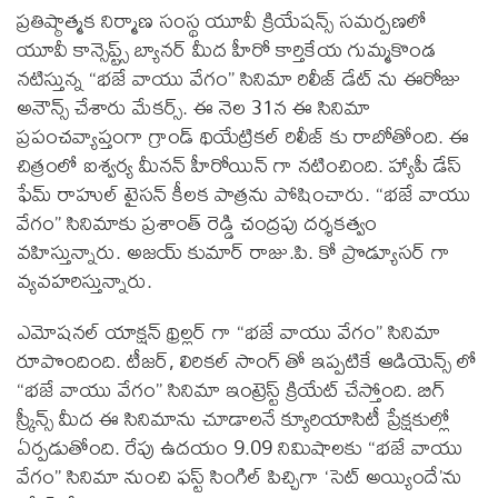
ప్రతిష్ఠాత్మక నిర్మాణ సంస్థ యూవీ క్రియేషన్స్ సమర్పణలో
యూవీ కాన్సెప్ట్స్ బ్యానర్ మీద హీరో కార్తికేయ గుమ్మకొండ
నటిస్తున్న “భజే వాయు వేగం” సినిమా రిలీజ్ డేట్ ను ఈరోజు
అనౌన్స్ చేశారు మేకర్స్. ఈ నెల 31న ఈ సినిమా
ప్రపంచవ్యాప్తంగా గ్రాండ్ థియేట్రికల్ రిలీజ్ కు రాబోతోంది. ఈ
చిత్రంలో ఐశ్వర్య మీనన్ హీరోయిన్ గా నటించింది. హ్యాపీ డేస్
ఫేమ్ రాహుల్ టైసన్ కీలక పాత్రను పోషించారు. “భజే వాయు
వేగం” సినిమాకు ప్రశాంత్ రెడ్డి చంద్రపు దర్శకత్వం
వహిస్తున్నారు. అజయ్ కుమార్ రాజు.పి. కో ప్రొడ్యూసర్ గా
వ్యవహరిస్తున్నారు.
ఎమోషనల్ యాక్షన్ థ్రిల్లర్ గా “భజే వాయు వేగం” సినిమా
రూపొందింది. టీజర్, లిరికల్ సాంగ్ తో ఇప్పటికే ఆడియెన్స్ లో
“భజే వాయు వేగం” సినిమా ఇంట్రెస్ట్ క్రియేట్ చేస్తోంది. బిగ్
స్క్రీన్స్ మీద ఈ సినిమాను చూడాలనే క్యూరియాసిటీ ప్రేక్షకుల్లో
ఏర్పడుతోంది. రేపు ఉదయం 9.09 నిమిషాలకు “భజే వాయు
వేగం” సినిమా నుంచి ఫస్ట్ సింగిల్ పిచ్చిగా ‘సెట్ అయ్యిందే’ను