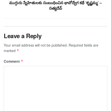
ముగ్గురు స్నేహితులకు సంబంధించిన భావోద్వేగ కథే ‘కృష్ణమ్మ’ –
సత్యదేవ్
Leave a Reply
Your email address will not be published.
Required fields are
marked
*
Comment
*