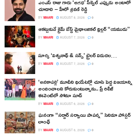
ఎంఎస్ రాజు గారు ‘అగధ’ సీక్వెల్ ఎప్పుడు అంటారో
చూడాలి – హీరో శ్రవణ్ రెడ్డి
BY
MAARI
AUGUST 8, 2026
0
ఆకట్టుకునే క్రైమ్ బేస్డ్ మైథాలజికల్ థ్రిల్లర్ “యముడు”
BY
MAARI
AUGUST 7, 2026
0
సూర్య ‘విశ్వనాథ్ & సన్స్’ ట్రైలర్ విడుదల…
BY
MAARI
AUGUST 7, 2026
0
‘అనకాపల్లి’ మూవీని థియేటర్లో చూసి పెద్ద విజయాన్ని
అందించాలని కోరుకుంటున్నాను.. ప్రీ రిలీజ్
ఈవెంట్‌లో సోనూ సూద్
BY
MAARI
AUGUST 6, 2026
0
ఘనంగా “సర్దార్ సర్వాయి పాపన్న” సినిమా పోస్టర్
లాంఛ్
BY
MAARI
AUGUST 6, 2026
0