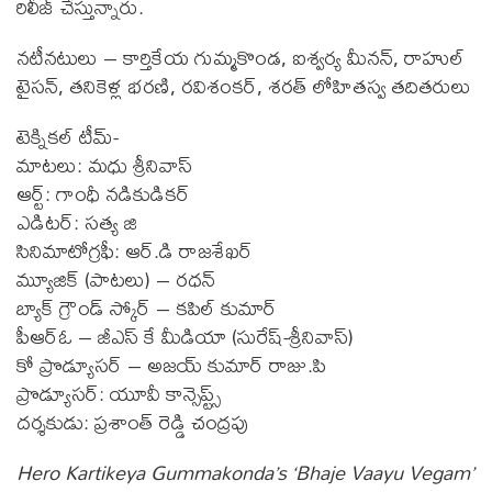
రిలీజ్ చేస్తున్నారు.
నటీనటులు – కార్తికేయ గుమ్మకొండ, ఐశ్వర్య మీనన్, రాహుల్
టైసన్, తనికెళ్ల భరణి, రవిశంకర్, శరత్ లోహితస్వ తదితరులు
టెక్నికల్ టీమ్-
మాటలు: మధు శ్రీనివాస్
ఆర్ట్: గాంధీ నడికుడికర్
ఎడిటర్: సత్య జి
సినిమాటోగ్రఫీ: ఆర్.డి రాజశేఖర్
మ్యూజిక్ (పాటలు) – రధన్
బ్యాక్ గ్రౌండ్ స్కోర్ – కపిల్ కుమార్
పీఆర్ఓ – జీఎస్ కే మీడియా (సురేష్-శ్రీనివాస్)
కో ప్రొడ్యూసర్ – అజయ్ కుమార్ రాజు.పి
ప్రొడ్యూసర్: యూవీ కాన్సెప్ట్స్
దర్శకుడు: ప్రశాంత్ రెడ్డి చంద్రపు
Hero Kartikeya Gummakonda’s ‘Bhaje Vaayu Vegam’