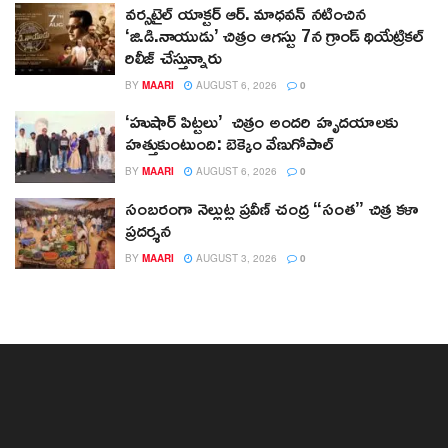
వర్సటైల్ యాక్టర్ ఆర్‌. మాధవన్‌ నటించిన
‘జి.డి.నాయుడు’ చిత్రం ఆగస్టు 7న గ్రాండ్ థియేట్రికల్
రిలీజ్ చేస్తున్నారు
BY
MAARI
AUGUST 6, 2026
0
‘హుషార్‌ పిట్టలు’ చిత్రం అందరి హృదయాలకు
హత్తుకుంటుంది: బెక్కెం వేణుగోపాల్‌
BY
MAARI
AUGUST 6, 2026
0
సంబరంగా నెల్లుట్ల ప్రవీణ్ చంద్ర “సంత” చిత్ర కళా
ప్రదర్శన
BY
MAARI
AUGUST 3, 2026
0