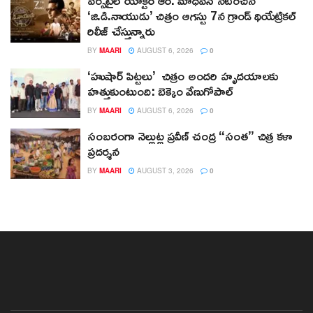
‘జి.డి.నాయుడు’ చిత్రం ఆగస్టు 7న గ్రాండ్ థియేట్రికల్
రిలీజ్ చేస్తున్నారు
BY
MAARI
AUGUST 6, 2026
0
‘హుషార్‌ పిట్టలు’ చిత్రం అందరి హృదయాలకు
హత్తుకుంటుంది: బెక్కెం వేణుగోపాల్‌
BY
MAARI
AUGUST 6, 2026
0
సంబరంగా నెల్లుట్ల ప్రవీణ్ చంద్ర “సంత” చిత్ర కళా
ప్రదర్శన
BY
MAARI
AUGUST 3, 2026
0