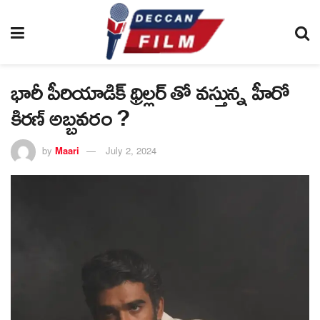
భారీ పీరియాడిక్ థ్రిల్లర్ తో వస్తున్న హీరో
కిరణ్ అబ్బవరం ?
by
Maari
July 2, 2024