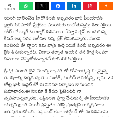
SHARES
యంగ్ టాలెంటెడ్ హీరో కిరణ్ అబ్బవరం భారీ పీరియాడిక్
థ్రిల్లర్ సినిమాతో ప్రేక్షకుల ముందుకు రాబోతున్నట్లు తెలుస్తోంది.
కెరీర్ లో బ్యాక్ టు బ్యాక్ సినిమాలు చేస్తూ సక్సెస్ అందుకున్న
కిరణ్ అబ్బవరం ఇటీవల చిన్న బ్రేక్ తీసుకున్నారు. మంచి
కంటెంట్ తో స్ట్రాంగ్ కమ్ బ్యాక్ ఇచ్చేందుకే కిరణ్ అబ్బవరం ఈ
బ్రేక్ తీసుకున్నారట. ఏడాది తర్వాత ఆయన తన కొత్త సినిమా
వివరాలు చెప్పబోతున్నాడనే టాక్ వినిపిస్తోంది.
శ్రీచక్ర ఎంటర్ టైన్ మెంట్స్ బ్యానర్ లో గోపాలకృష్ణ నిర్మిస్తున్న
ఈ చిత్రాన్ని దర్శక ద్వయం సుజీత్, సందీప్ తెరకెక్కిస్తున్నారు. 20
కోట్ల భారీ బడ్జెట్ తో ఈ సినిమా నిర్మాణం కానుందని
సమాచారం.ఈ సినిమా కి కిరణ్ ప్రెజెంటర్ గా
వ్యవహరిస్తున్నారట. చిత్రీకరణ పూర్తి చేసుకున్న ఈ పీరియాడిక్
యాక్షన్ థ్రిల్లర్ మూవీ ప్రస్తుతం పోస్ట్ ప్రొడక్షన్ కార్యక్రమాలు
జరుపుకుంటోంది. సెప్టెంబర్ లేదా అక్టోబర్ లో ఈ సినిమాను