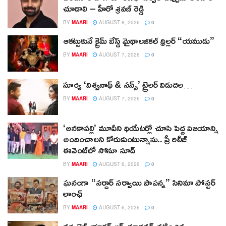
చూడాలి – హీరో శ్రవణ్ రెడ్డి
BY
MAARI
AUGUST 8, 2026
0
ఆకట్టుకునే క్రైమ్ బేస్డ్ మైథాలజికల్ థ్రిల్లర్ “యముడు”
BY
MAARI
AUGUST 7, 2026
0
సూర్య ‘విశ్వనాథ్ & సన్స్’ ట్రైలర్ విడుదల…
BY
MAARI
AUGUST 7, 2026
0
‘అనకాపల్లి’ మూవీని థియేటర్లో చూసి పెద్ద విజయాన్ని
అందించాలని కోరుకుంటున్నాను.. ప్రీ రిలీజ్
ఈవెంట్‌లో సోనూ సూద్
BY
MAARI
AUGUST 6, 2026
0
ఘనంగా “సర్దార్ సర్వాయి పాపన్న” సినిమా పోస్టర్
లాంఛ్
BY
MAARI
AUGUST 6, 2026
0
వర్సటైల్ యాక్టర్ ఆర్‌. మాధవన్‌ నటించిన