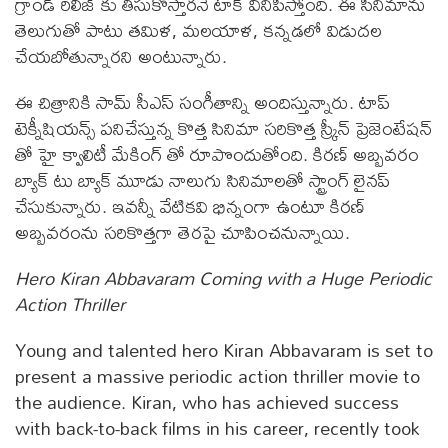
గ్రాండ్ రిలీజ్ కు తీసుకొస్తారనే టాక్ వినిపిస్తోంది. ఈ సినిమాను
తెలుగుతో పాటు తమిళ, మలయాళ, కన్నడలో విడుదల
చేయబోతున్నారని అంటున్నారు.
ఈ చిత్రానికి సామ్ సీఎస్ సంగీతాన్ని అందిస్తున్నారు. టాప్
టెక్నీషియన్స్ పనిచేస్తున్న కొత్త సినిమా సరికొత్త స్క్రీన్ ప్రెజెంటేషన్
తో హై క్వాలిటీ మేకింగ్ తో రూపొందుతోంది. కిరణ్ అబ్బవరం
బ్యాక్ టు బ్యాక్ మూడు నాలుగు సినిమాలతో స్ట్రాంగ్ లైనప్
చేసుకున్నారు. ఇవన్నీ వేటికవి భిన్నంగా ఉంటూ కిరణ్
అబ్బవరంను సరికొత్తగా తెరపై చూపించనున్నాయి.
Hero Kiran Abbavaram Coming with a Huge Periodic
Action Thriller
Young and talented hero Kiran Abbavaram is set to
present a massive periodic action thriller movie to
the audience. Kiran, who has achieved success
with back-to-back films in his career, recently took