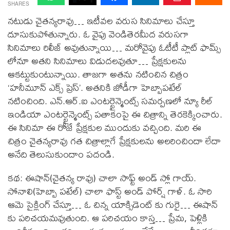
SHARES
నటుడు చైతన్యరావు… ఇటీవల వరుస సినిమాలు చేస్తూ
దూసుకుపోతున్నారు. ఓ వైపు వెండితెరమీద వరుసగా
సినిమాలు రిలీజ్ అవుతున్నాయి… మరోవైపు ఓటీటీ ప్లాట్ ఫామ్స్
లోనూ అతని సినిమాలు విడుదలవుతూ… ప్రేక్షకులను
ఆకట్టుకుంటున్నాయి. తాజగా అతను నటించిన చిత్రం
‘హనీమూన్ ఎక్స్ ప్రెస్’. అతనికి జోడీగా హెబ్బాపటేల్
నటించింది. ఎన్.ఆర్.ఐ ఎంటర్టైన్మెంట్స్ సమర్పణలో న్యూ రీల్
ఇండియా ఎంటర్టైన్మెంట్స్ పతాకంపై ఈ చిత్రాన్ని తెరకెక్కించారు.
ఈ సినిమా ఈ రోజే ప్రేక్షకుల ముందుకు వచ్చింది. మరి ఈ
చిత్రం చైతన్యరావు గత చిత్రాల్లాగే ప్రేక్షకులను అలరించిందా లేదా
అనేది తెలుసుకుందాం పదండి.
కథ: ఈషాన్(చైతన్య రావు) చాలా సాఫ్ట్ అండ్ స్లో గాయ్.
సోనాలి(హెబ్బా పటేల్) చాలా ఫాస్ట్ అండ్ పోర్ష్ గాళ్. ఓ సారి
ఆమె సైక్లింగ్ చేస్తూ… ఓ చిన్న యాక్సిడెంట్ కు గురై… ఈషాన్
కు పరిచయమవుతుంది. ఆ పరిచయం కాస్త… ప్రేమ, పెళ్లికి