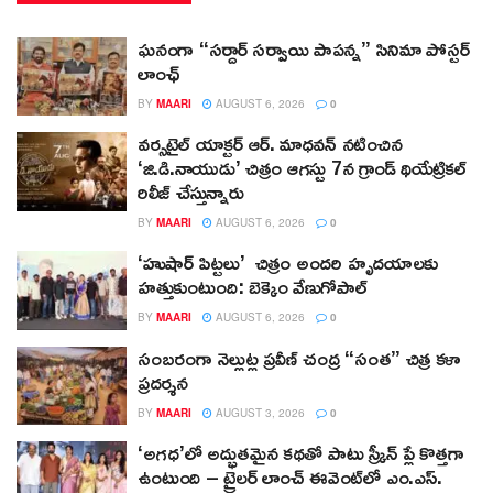
ఘనంగా “సర్దార్ సర్వాయి పాపన్న” సినిమా పోస్టర్
లాంఛ్
BY
MAARI
AUGUST 6, 2026
0
వర్సటైల్ యాక్టర్ ఆర్‌. మాధవన్‌ నటించిన
‘జి.డి.నాయుడు’ చిత్రం ఆగస్టు 7న గ్రాండ్ థియేట్రికల్
రిలీజ్ చేస్తున్నారు
BY
MAARI
AUGUST 6, 2026
0
‘హుషార్‌ పిట్టలు’ చిత్రం అందరి హృదయాలకు
హత్తుకుంటుంది: బెక్కెం వేణుగోపాల్‌
BY
MAARI
AUGUST 6, 2026
0
సంబరంగా నెల్లుట్ల ప్రవీణ్ చంద్ర “సంత” చిత్ర కళా
ప్రదర్శన
BY
MAARI
AUGUST 3, 2026
0
‘అగధ’లో అద్భుతమైన కథతో పాటు స్క్రీన్ ప్లే కొత్తగా
ఉంటుంది – ట్రైలర్ లాంచ్ ఈవెంట్‌లో ఎం.ఎస్.