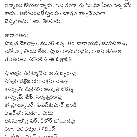
ఇవ్వాలని కోరుతున్నాను. ఖచ్చితంగా ఈ సినిమా మీకు నచ్చడమే
కాదు.. ఆలోచింపజేస్తుందని మాత్రం కాన్ఫిడెంట్‌గా
చెప్పగలను..’’ అని తెలిపారు.
తారాగణం:
హన్సిక మోత్వాని, మురళీ శర్మ, ఆర్ నారాయణ్, జయప్రకాష్,
వినోదిని, సాయి తేజ్, పూజా రామచంద్రన్, రాజీవ్ కనకాల
తదితరులు నటించిన ఈ చిత్రానికి
ప్రొడ‌క్ష‌న్ ఎగ్జిక్యూటివ్‌: జి సుబ్బారావు
పోస్ట‌ర్ డిజైనింగ్‌: విక్ర‌మ్ విజ‌న్స్‌
కాస్ట్యూమ్ డిజైన‌ర్: అమృత బొమ్మి
కాస్ట్యూమ్ ఛీఫ్: స‌ర్వేశ్వ‌ర‌రావు
కో ప్రొడ్యూస‌ర్: ప‌వ‌న్‌కుమార్ బండి
పీఆర్‌వో: మ‌డూరి మ‌ధు,
సినిమాటోగ్రాఫర్: కిశోర్ బోయిడ‌పు
క‌ళా, ద‌ర్శ‌క‌త్వం: గోవింద్
సంగీతం: మార్క్ కె రాబిన్‌