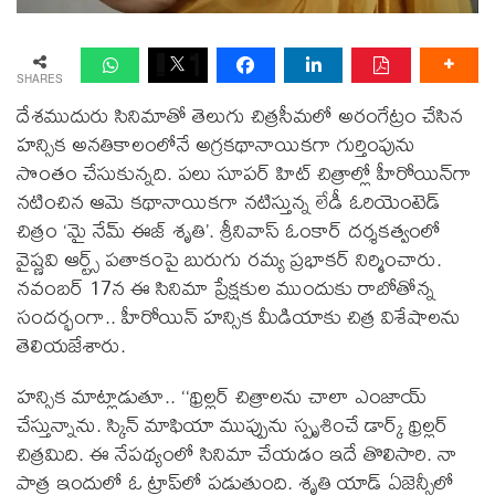
SHARES
దేశ‌ముదురు సినిమాతో తెలుగు చిత్ర‌సీమ‌లో అరంగేట్రం చేసిన
హ‌న్సిక అన‌తికాలంలోనే అగ్ర‌క‌థానాయిక‌గా గుర్తింపును
సొంతం చేసుకున్న‌ది. పలు సూపర్ హిట్ చిత్రాల్లో హీరోయిన్‌గా
నటించిన ఆమె క‌థానాయికగా న‌టిస్తున్న లేడీ ఓరియెంటెడ్
చిత్రం ‘మై నేమ్ ఈజ్ శృతి’. శ్రీ‌నివాస్ ఓంకార్ దర్శకత్వంలో
వైష్ణ‌వి ఆర్ట్స్ ప‌తాకంపై బురుగు రమ్య ప్రభాకర్ నిర్మించారు.
నవంబర్ 17న ఈ సినిమా ప్రేక్షకుల ముందుకు రాబోతోన్న
సందర్భంగా.. హీరోయిన్ హన్సిక మీడియాకు చిత్ర విశేషాలను
తెలియజేశారు.
హన్సిక మాట్లాడుతూ.. ‘‘థ్రిల్లర్‌ చిత్రాలను చాలా ఎంజాయ్‌
చేస్తున్నాను. స్కిన్ మాఫియా ముప్పును స్పృశించే డార్క్ థ్రిల్లర్
చిత్రమిది. ఈ నేపథ్యంలో సినిమా చేయడం ఇదే తొలిసారి. నా
పాత్ర ఇందులో ఓ ట్రాప్‌లో పడుతుంది. శృతి యాడ్ ఏజెన్సీలో