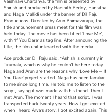
Vaishnavi Chaitanya, the film is presented by
Shirish and produced by Harshith Reddy, Hansitha,
and Naga Mallidi under the banner of Dil Raju
Productions. Directed by Arun Bhimavarapu, the
title announcement press meet for this film was
held today. The movie has been titled ‘Love Me’,
with ‘If You Dare’ as tag line. After announcing the
title, the film unit interacted with the media.
Ace producer Dil Raju said, “Ashish is currently in
Tirumala, which is why he couldn’t be here today.
Naga and Arun are the reasons why ‘Love Me – If
You Dare’ project started. Naga has been familiar
to me since long time. He told me to listen to the
script, saying it was made with his friend. Then I
met Arun. The moment I heard that script, I was
transported back twenty years. How I got excited
when I heard Arya’s story, I got excited again. This