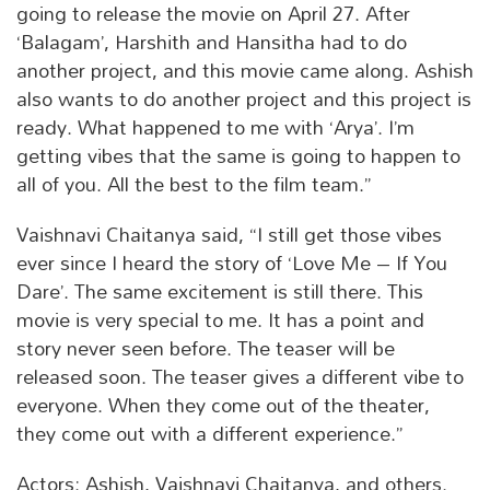
going to release the movie on April 27. After
‘Balagam’, Harshith and Hansitha had to do
another project, and this movie came along. Ashish
also wants to do another project and this project is
ready. What happened to me with ‘Arya’. I’m
getting vibes that the same is going to happen to
all of you. All the best to the film team.”
Vaishnavi Chaitanya said, “I still get those vibes
ever since I heard the story of ‘Love Me – If You
Dare’. The same excitement is still there. This
movie is very special to me. It has a point and
story never seen before. The teaser will be
released soon. The teaser gives a different vibe to
everyone. When they come out of the theater,
they come out with a different experience.”
Actors: Ashish, Vaishnavi Chaitanya, and others.