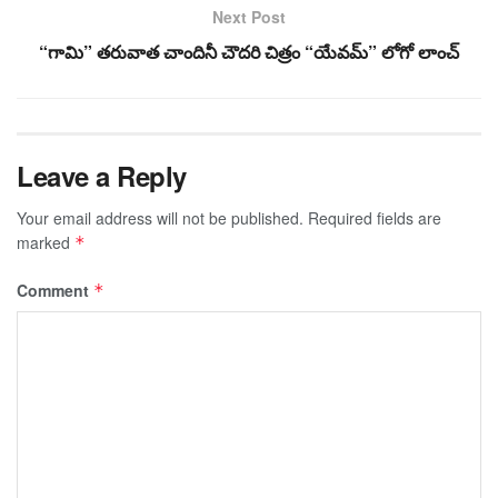
Next Post
“గామి” తరువాత చాందినీ చౌదరి చిత్రం “యేవమ్” లోగో లాంచ్
Leave a Reply
Your email address will not be published.
Required fields are
marked
*
Comment
*