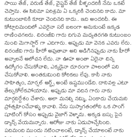
సాయి తేజ్, వరుణ్ తేజ్, వైష్ణవ్ తేజ్ వీళ్ళందరికీ నేను ఒకటే
చెప్తాను. ఈ సినిమా పరిశ్రమ ఏ ఒక్కరికి చెందినది కాదు. మా
కుటుంబానికి కూడా చెందినది కాదు.. ఇది అందరిదీ. ఈ
కోట్లాదిమందిలో ఎవరైనా సరే బలంగా అనుకుంటే ఇక్కడ
రాణించగలరు. చిరంజీవి గారు దిగువ మధ్యతరగతి కుటుంబం
నుంచి మెగాస్టార్ గా ఎదిగారు. అప్పుడు మా వెనక ఎవరు లేరు.
చిరంజీవి గారు హీరో అవుతావా అని అడిగినప్పుడు నాకు హీరో
అవ్వాలనే ఆలోచన లేదు. నా ఊహ అంతా ఏదైనా చిన్న
ఉద్యోగం చేసుకోవాలి, ఎక్కడైనా దూరంగా పొలంలో పని
చేసుకోవాలి. అంతకుమించి కోరికలు లేవు. కానీ నాకు
సాహిత్యం, మార్షల్ ఆర్ట్స్ అంటే ఇష్టముండేది. దానివల్ల ఎటూ
తేల్చుకోలేకపోయాను. అప్పుడు మా వదిన గారు నాకు
మార్గనిర్దేశం చేశారు. అలా మనల్ని నమ్మి, ఏంకాదు చేయమని
ప్రోత్సహించేవాళ్ళు కావాలి. నేను సుస్వాగతంలోని ఒక సాంగ్
షూటింగ్ కోసం అప్పుడు వైజాగ్ వెళ్ళాను. అక్కడ బస్సు పైన
డ్యాన్స్ వేయమన్నారు. ఆరోజు నాకు ఏడుపొచ్చేసింది.
పదిమంది ముందు నటించాలంటే, డ్యాన్స్ చేయాలంటే నాకు