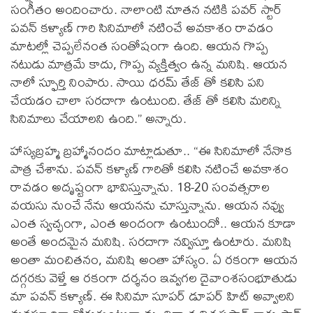
సంగీతం అందించారు. నాలాంటి నూతన నటికి పవర్ స్టార్
పవన్ కళ్యాణ్ గారి సినిమాలో నటించే అవకాశం రావడం
మాటల్లో చెప్పలేనంత సంతోషంగా ఉంది. ఆయన గొప్ప
నటుడు మాత్రమే కాదు, గొప్ప వ్యక్తిత్వం ఉన్న మనిషి. ఆయన
నాలో స్ఫూర్తి నింపారు. సాయి ధరమ్ తేజ్ తో కలిసి పని
చేయడం చాలా సరదాగా ఉంటుంది. తేజ్ తో కలిసి మరిన్ని
సినిమాలు చేయాలని ఉంది.” అన్నారు.
హాస్యబ్రహ్మ బ్రహ్మానందం మాట్లాడుతూ.. “ఈ సినిమాలో నేనొక
పాత్ర చేశాను. పవన్ కళ్యాణ్ గారితో కలిసి నటించే అవకాశం
రావడం అదృష్టంగా భావిస్తున్నాను. 18-20 సంవత్సరాల
వయసు నుంచే నేను ఆయనను చూస్తున్నాను. ఆయన నవ్వు
ఎంత స్వచ్ఛంగా, ఎంత అందంగా ఉంటుందో.. ఆయన కూడా
అంతే అందమైన మనిషి. సరదాగా నవ్విస్తూ ఉంటారు. మనిషి
అంతా మంచితనం, మనిషి అంతా హాస్యం. ఏ రకంగా ఆయన
దగ్గరకు వెళ్తే ఆ రకంగా దర్శనం ఇవ్వగల దైవాంశసంభూతుడు
మా పవన్ కళ్యాణ్. ఈ సినిమా సూపర్ డూపర్ హిట్ అవ్వాలని