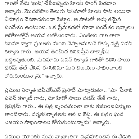
గారితో నేను ‘ఖుషి’ చేసేటప్పుడు హిందీ సాంగ్ పెడదాం
అన్నారు. మొదటిసారి తెలుగు సినిమాలో హిందీ పాట అయినా
ఏమాత్రం వెనకాడకుండా పెట్టాం. ఆ పాటలో అద్భుతమైన
సందేశం ఉంటుంది. ఒక ప్రేమకథలో కూడా సందేశం ఇవ్వాలని
ఆరోజుల్లోనే ఆయన ఆలోచించారు. ఎంజీఆర్ గారి లాగా
సినిమా ద్వారా ప్రజలకు మంచి చెప్పాలనుకునే గొప్ప వ్యక్తి పవన్
కళ్యాణ్ గారు. ఆయన తెరమీద కనిపిస్తేనే బాక్సాఫీస్
బద్దలవుతుంది. మేనమామ పవన్ కళ్యాణ్ గారితో కలిసి సాయి
ధరమ్ తేజ్ చేసిన ఈ సినిమా ఘన విజయం సాధించాలని
కోరుకుంటున్నాను” అన్నారు.
ప్రముఖ నిర్మాత బీవీఎస్ఎన్ ప్రసాద్ మాట్లాడుతూ.. “మా సేనాని
పవన్ కళ్యాణ్ గారు, మా హీరో సాయి ధరమ్ తేజ్ గారు,
త్రివిక్రమ్ గారు.. ఈ చిత్ర బృందమంతా నాకు కుటుంబసభ్యులు
లాంటివారు. దర్శకనిర్మాతలకు ఆల్ ది బెస్ట్. ఈ చిత్రం ఘన
విజయం సాధించాలని కోరుకుంటున్నాను” అన్నారు.
ప్రముఖ యాంకర్ సుమ వ్యాఖ్యాతగా వ్యవహరించిన ఈ వేడుక