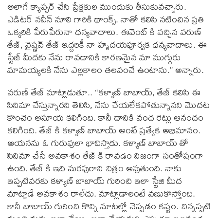
అలాగే క్యాప్చర్ చేసి ప్రేక్షకుల ముందుకు తీసుకువచ్చారు.
ఎడిటర్ నవీన్ నూలి గారికి థాంక్స్. నాతో కలిసి నటించిన ప్రతి
ఒక్కరికి పేరుపేరునా ధన్యవాదాలు. ఈవెంట్ కి వచ్చిన వరుణ్
తేజ్, వైష్ణవ్ తేజ్ ఇద్దరికీ నా హృదయపూర్వక ధన్యవాదాలు. ఈ
స్టేజ్ మీదకు నేను రావడానికి కారణమైన మా ముగ్గురు
మామయ్యలకి నేను ఎల్లకాలం తలవంచే ఉంటాను.” అన్నారు.
వరుణ్ తేజ్ మాట్లాడుతూ.. “కళ్యాణ్ బాబాయ్, తేజ్ కలిసి ఈ
సినిమా చేస్తున్నారని తెలిసి, నేను చేయలేకపోతున్నానని మొదట
కొంచెం అసూయ కలిగింది. కానీ దానికి వంద రెట్లు ఆనందం
కలిగింది. తేజ్ కి కళ్యాణ్ బాబాయ్ అంటే ప్రత్యేక అభిమానం.
ఆయనను ఓ గురువులా భావిస్తాడు. కళ్యాణ్ బాబాయ్ తో
సినిమా చేసే అవకాశం తేజ్ కి రావడం నిజంగా సంతోషంగా
ఉంది. తేజ్ కి ఇది మరపురాని చిత్రం అవుతుంది. నాకు
ఇప్పటివరకు కళ్యాణ్ బాబాయ్ గురించి ఇలా స్టేజి మీద
మాట్లాడే అవకాశం రాలేదు. మాట్లాడాలంటే వణుకొస్తోంది.
కానీ బాబాయ్ గురించి కొన్ని మాటల్లో చెప్పడం కష్టం. చిన్నప్పటి