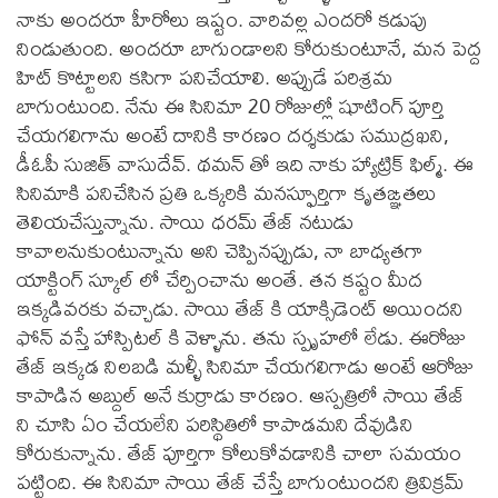
నాకు అందరూ హీరోలు ఇష్టం. వారివల్ల ఎందరో కడుపు
నిండుతుంది. అందరూ బాగుండాలని కోరుకుంటూనే, మన పెద్ద
హిట్ కొట్టాలని కసిగా పనిచేయాలి. అప్పుడే పరిశ్రమ
బాగుంటుంది. నేను ఈ సినిమా 20 రోజుల్లో షూటింగ్ పూర్తి
చేయగలిగాను అంటే దానికి కారణం దర్శకుడు సముద్రఖని,
డీఓపీ సుజిత్ వాసుదేవ్. థమన్ తో ఇది నాకు హ్యాట్రిక్ ఫిల్మ్. ఈ
సినిమాకి పనిచేసిన ప్రతి ఒక్కరికి మనస్ఫూర్తిగా కృతఙ్ఞతలు
తెలియచేస్తున్నాను. సాయి ధరమ్ తేజ్ నటుడు
కావాలనుకుంటున్నాను అని చెప్పినప్పుడు, నా బాధ్యతగా
యాక్టింగ్ స్కూల్ లో చేర్పించాను అంతే. తన కష్టం మీద
ఇక్కడివరకు వచ్చాడు. సాయి తేజ్ కి యాక్సిడెంట్ అయిందని
ఫోన్ వస్తే హాస్పిటల్ కి వెళ్ళాను. తను స్పృహలో లేడు. ఈరోజు
తేజ్ ఇక్కడ నిలబడి మళ్ళీ సినిమా చేయగలిగాడు అంటే ఆరోజు
కాపాడిన అబ్దుల్ అనే కుర్రాడు కారణం. ఆస్పత్రిలో సాయి తేజ్
ని చూసి ఏం చేయలేని పరిస్థితిలో కాపాడమని దేవుడిని
కోరుకున్నాను. తేజ్ పూర్తిగా కోలుకోవడానికి చాలా సమయం
పట్టింది. ఈ సినిమా సాయి తేజ్ చేస్తే బాగుంటుందని త్రివిక్రమ్