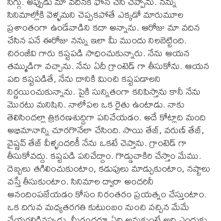
సిగ్గు. అప్పుడు మా వదినకి ఫోన్ చేసి చెప్పాను. నన్ను
సినిమాల్లోకి వెళ్ళమని చెప్పకపోతే ఎక్కడో మారుమూల
ప్రశాంతంగా ఉండేవాడిని కదా అన్నాను. ఆరోజు మా వదిన
చేసిన పనే ఈరోజు నన్ను ఇలా మీ ముందు నిలబెట్టింది.
చిరంజీవి గారు కష్టపడి సాధించుకున్నారు. నేను ఆయన
తమ్ముడిగా వచ్చాను. నేను ఏదీ గ్రాంటెడ్ గా తీసుకోను. ఆయన
పది కష్టపడితే, నేను దానికి మించి కష్టపడాలని
నిర్ణయించుకున్నాను. పైకి సున్నితంగా కనిపిస్తాను కానీ నేను
మొరటు మనిషిని. నాలోపల ఒక రైతు ఉంటాడు. నాకు
తెలిసిందల్లా త్రికరణశుద్ధిగా పనిచేయడం. అదే కోట్లాది మంది
అభిమానాన్ని చూరగొనేలా చేసింది. సాయి తేజ్, వరుణ్ తేజ్,
వైష్ణవ్ తేజ్ వీళ్ళందరికీ నేను ఒకటే చెప్తాను. గ్రాంటెడ్ గా
తీసుకోవద్దు. కష్టపడి పనిచేద్దాం. గొడ్డుచాకిరి చేస్తాం మేము.
దెబ్బలు తగిలించుకుంటాం, కడుపులు మాడ్చుకుంటాం, నష్టాలు
వస్తే తీసుకుంటాం. సినిమాల ద్వారా అందరినీ
ఆనందింపజేయడం కోసం నిరంతరం ప్రయత్నం చేస్తుంటాం.
ఒక దిగువ మధ్యతరగతి కుటుంబం నుంచి వచ్చిన మేమే
చేయగలిగినప్పుడు, మీరందరూ ఏది అనుకుంటే అది ఎందుకు