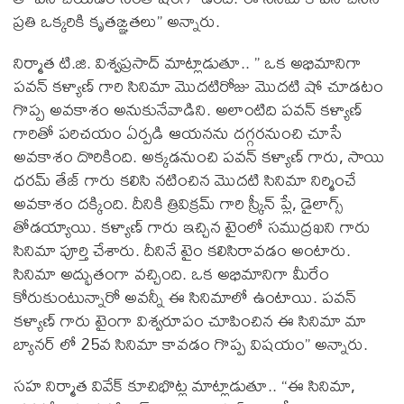
ప్రతి ఒక్కరికి కృతఙ్ఞతలు” అన్నారు.
నిర్మాత టి.జి. విశ్వప్రసాద్ మాట్లాడుతూ.. ” ఒక అభిమానిగా
పవన్ కళ్యాణ్ గారి సినిమా మొదటిరోజు మొదటి షో చూడటం
గొప్ప అవకాశం అనుకునేవాడిని. అలాంటిది పవన్ కళ్యాణ్
గారితో పరిచయం ఏర్పడి ఆయనను దగ్గరనుంచి చూసే
అవకాశం దొరికింది. అక్కడనుంచి పవన్ కళ్యాణ్ గారు, సాయి
ధరమ్ తేజ్ గారు కలిసి నటించిన మొదటి సినిమా నిర్మించే
అవకాశం దక్కింది. దీనికి త్రివిక్రమ్ గారి స్క్రీన్ ప్లే, డైలాగ్స్
తోడయ్యాయి. కళ్యాణ్ గారు ఇచ్చిన టైంలో సముద్రఖని గారు
సినిమా పూర్తి చేశారు. దీనినే టైం కలిసిరావడం అంటారు.
సినిమా అద్భుతంగా వచ్చింది. ఒక అభిమానిగా మీరేం
కోరుకుంటున్నారో అవన్నీ ఈ సినిమాలో ఉంటాయి. పవన్
కళ్యాణ్ గారు టైంగా విశ్వరూపం చూపించిన ఈ సినిమా మా
బ్యానర్ లో 25వ సినిమా కావడం గొప్ప విషయం” అన్నారు.
సహ నిర్మాత వివేక్ కూచిభొట్ల మాట్లాడుతూ.. “ఈ సినిమా,