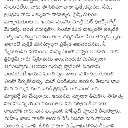
సాధించలేరు. నాకు ఈ సినిమా చాలా ప్రత్యేకమైనది. నేను,
త్రివిక్రమ్ గారు ఎక్కువగా సాహిత్యం, సైన్స్ గురించి
మాట్లాడుకుంటాం. ఆయన ఎంఎస్సి న్యూక్లియర్ ఫిజిక్స్ గోల్డ్
మెడలిస్ట్. అంత చదువుకొని సినిమా మీద మక్కువతో ఇక్కడికి
వచ్చి అద్భుతమైన రచయితగా, దర్శకుడిగా పేరు తెచ్చుకున్నారు.
అలాంటి వ్యక్తికి మనస్ఫూర్తిగా ప్రత్యేక అభినందనలు. నీ
స్నేహితుడిని చూపించు, నువ్వు ఏంటో చెప్తాం అంటారు. నాకు
త్రివిక్రమ్ గారు స్నేహితుడు అయినందుకు మనస్ఫూర్తిగా
ఆనందిస్తాను. ఆయను గురువు స్థానంలో పెడతాను.
ఎందుకంటే ఆయన నుంచి పురాణాలు, సాహిత్యం గురించి
ఎంతో నేర్చుకోవచ్చు. మహా పండితుడు ఆయన. తెలుగు భాష
మీద మక్కువ కలగడానికి త్రివిక్రమ్ గారి వంటివారు
మార్గనిర్దేశం చేస్తున్నారు. ఆయనను స్ఫూర్తిగా తీసుకొని సాహిత్య
విలువలున్న యువ రచయితలు సినీ పరిశ్రమకి రావాలి.
రాజమౌళి గారు మన పరిశ్రమని హాలీవుడ్ స్థాయికి తీసుకెళ్లారు.
మహేష్ బాబు గారితో ఆయన చేసే సినిమా మన స్థాయిని
మరింత పెంచాలి. దీనిని కొత్తగా వచ్చేవాళ్ళు కొనసాగించాలి.