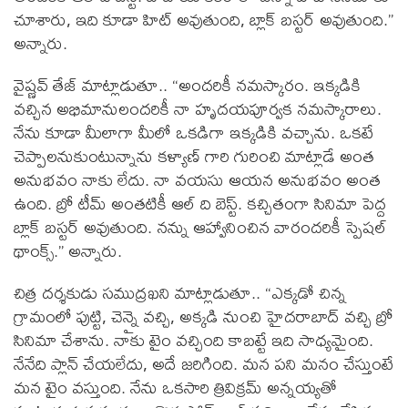
చూశారు, ఇది కూడా హిట్ అవుతుంది, బ్లాక్ బస్టర్ అవుతుంది.”
అన్నారు.
వైష్ణవ్ తేజ్ మాట్లాడుతూ.. “అందరికీ నమస్కారం. ఇక్కడికి
వచ్చిన అభిమానులందరికీ నా హృదయపూర్వక నమస్కారాలు.
నేను కూడా మీలాగా మీలో ఒకడిగా ఇక్కడికి వచ్చాను. ఒకటే
చెప్పాలనుకుంటున్నాను కళ్యాణ్ గారి గురించి మాట్లాడే అంత
అనుభవం నాకు లేదు. నా వయసు ఆయన అనుభవం అంత
ఉంది. బ్రో టీమ్ అంతటికీ ఆల్ ది బెస్ట్. కచ్చితంగా సినిమా పెద్ద
బ్లాక్ బస్టర్ అవుతుంది. నన్ను ఆహ్వానించిన వారందరికీ స్పెషల్
థాంక్స్.” అన్నారు.
చిత్ర దర్శకుడు సముద్రఖని మాట్లాడుతూ.. “ఎక్కడో చిన్న
గ్రామంలో పుట్టి, చెన్నై వచ్చి, అక్కడి నుంచి హైదరాబాద్ వచ్చి బ్రో
సినిమా చేశాను. నాకు టైం వచ్చింది కాబట్టే ఇది సాధ్యమైంది.
నేనేది ప్లాన్ చేయలేదు, అదే జరిగింది. మన పని మనం చేస్తుంటే
మన టైం వస్తుంది. నేను ఒకసారి త్రివిక్రమ్ అన్నయ్యతో