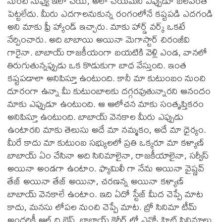
నుంచి నువ్వు ఇలా చేయి, అలా చేయమని ఎప్పుడూ బలవంత
పెట్టలేదు. మీరు ఎదగాలనుకున్న రంగంలోనే కష్టపడి ఎదగండి
అని మాకు ఫ్రీ హ్యాండ్ ఇచ్చారు. మాకు హార్డ్ వర్క్ ఒకటే
నేర్పించారు. అది బాబాయి అయినా మెగాస్టార్ చిరంజీవి
గారైనా. బాబాయ్ రాజకీయంగా బయటికి వెళ్లి ఎండ, వానలో
తిరుగుతున్నప్పుడు ఒక కొడుకుగా బాధ వేస్తుంది. ఇంత
కష్టపడాలా అనిపిస్తూ ఉంటుంది. కానీ మా కుటుంబం నుంచి
దూరంగా ఉన్నా మీ కుటుంబాలకు దగ్గరవుతున్నారని ఆనందం
మాకు ఎప్పుడూ ఉంటుంది. ఆ ఆలోచన మాకు సంతృప్తికరం
అనిపిస్తూ ఉంటుంది. బాబాయ్ వెనకాల మీరు ఎప్పుడు
ఉంటారని మాకు తెలుసు అదే మా నమ్మకం, అదే మా ధైర్యం.
మీరే కాదు మా కుటుంబ సభ్యులలో ప్రతి ఒక్కరూ మా కళ్యాణ్
బాబాయ్ ఏం చేసినా అది సినిమాలైనా, రాజకీయాలైనా, సర్వీస్
అయినా అండగా ఉంటాం. ఫ్యామిలీ గా నేను అయినా వైష్ణవ్
తేజ్ అయినా తేజ్ అయినా, చరణన్న అయినా కళ్యాణ్
బాబాయ్ వెనకాలే ఉంటాం. ఇది ఏదో స్టేజ్ మీద చెప్పే మాట
కాదు, మనసు లోపల నుంచి చెప్పే మాట. బ్రో సినిమా టీమ్
అందరికీ ఆల్ ది బెస్ట్. బాబాయ్ కెరీర్ లో ఎన్నో హిట్ సినిమాలు