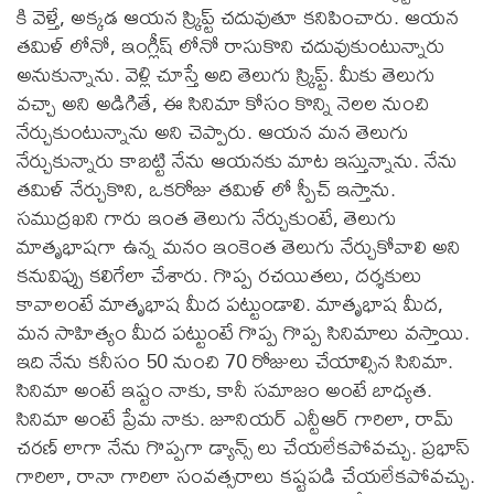
కి వెళ్తే, అక్కడ ఆయన స్క్రిప్ట్ చదువుతూ కనిపించారు. ఆయన
తమిళ్ లోనో, ఇంగ్లీష్ లోనో రాసుకొని చదువుకుంటున్నారు
అనుకున్నాను. వెళ్లి చూస్తే అది తెలుగు స్క్రిప్ట్. మీకు తెలుగు
వచ్చా అని అడిగితే, ఈ సినిమా కోసం కొన్ని నెలల నుంచి
నేర్చుకుంటున్నాను అని చెప్పారు. ఆయన మన తెలుగు
నేర్చుకున్నారు కాబట్టి నేను ఆయనకు మాట ఇస్తున్నాను. నేను
తమిళ్ నేర్చుకొని, ఒకరోజు తమిళ్ లో స్పీచ్ ఇస్తాను.
సముద్రఖని గారు ఇంత తెలుగు నేర్చుకుంటే, తెలుగు
మాతృభాషగా ఉన్న మనం ఇంకెంత తెలుగు నేర్చుకోవాలి అని
కనువిప్పు కలిగేలా చేశారు. గొప్ప రచయితలు, దర్శకులు
కావాలంటే మాతృభాష మీద పట్టుండాలి. మాతృభాష మీద,
మన సాహిత్యం మీద పట్టుంటే గొప్ప గొప్ప సినిమాలు వస్తాయి.
ఇది నేను కనీసం 50 నుంచి 70 రోజులు చేయాల్సిన సినిమా.
సినిమా అంటే ఇష్టం నాకు, కానీ సమాజం అంటే బాధ్యత.
సినిమా అంటే ప్రేమ నాకు. జూనియర్ ఎన్టీఆర్ గారిలా, రామ్
చరణ్ లాగా నేను గొప్పగా డ్యాన్స్ లు చేయలేకపోవచ్చు. ప్రభాస్
గారిలా, రానా గారిలా సంవత్సరాలు కష్టపడి చేయలేకపోవచ్చు.