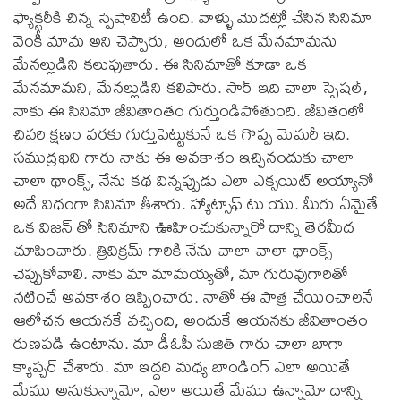
ఫ్యాక్టరీకి చిన్న స్పెషాలిటీ ఉంది. వాళ్ళు మొదట్లో చేసిన సినిమా
వెంకీ మామ అని చెప్పారు, అందులో ఒక మేనమామను
మేనల్లుడిని కలుపుతారు. ఈ సినిమాతో కూడా ఒక
మేనమామని, మేనల్లుడిని కలిపారు. సార్ ఇది చాలా స్పెషల్,
నాకు ఈ సినిమా జీవితాంతం గుర్తుండిపోతుంది. జీవితంలో
చివరి క్షణం వరకు గుర్తుపెట్టుకునే ఒక గొప్ప మెమరీ ఇది.
సముద్రఖని గారు నాకు ఈ అవకాశం ఇచ్చినందుకు చాలా
చాలా థాంక్స్, నేను కథ విన్నప్పుడు ఎలా ఎక్సయిట్ అయ్యానో
అదే విధంగా సినిమా తీశారు. హ్యాట్సాఫ్ టు యు. మీరు ఏమైతే
ఒక విజన్ తో సినిమాని ఊహించుకున్నారో దాన్ని తెరమీద
చూపించారు. త్రివిక్రమ్ గారికి నేను చాలా చాలా థాంక్స్
చెప్పుకోవాలి. నాకు మా మామయ్యతో, మా గురువుగారితో
నటించే అవకాశం ఇప్పించారు. నాతో ఈ పాత్ర చేయించాలనే
ఆలోచన ఆయనకే వచ్చింది, అందుకే ఆయనకు జీవితాంతం
రుణపడి ఉంటాను. మా డీఓపీ సుజిత్ గారు చాలా బాగా
క్యాప్చర్ చేశారు. మా ఇద్దరి మధ్య బాండింగ్ ఎలా అయితే
మేము అనుకున్నామో, ఎలా అయితే మేము ఉన్నామో దాన్ని