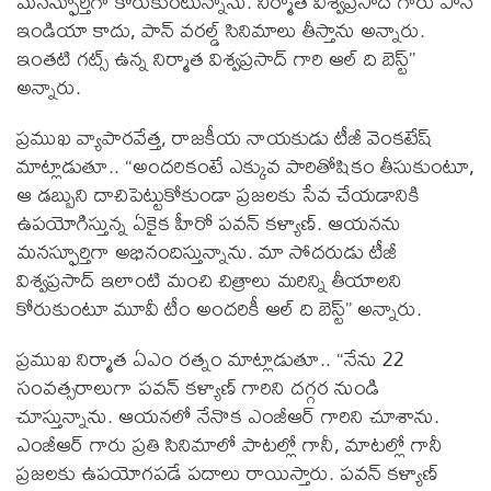
మనస్ఫూర్తిగా కోరుకుంటున్నాను. నిర్మాత విశ్వప్రసాద్ గారు పాన్
ఇండియా కాదు, పాన్ వరల్డ్ సినిమాలు తీస్తాను అన్నారు.
ఇంతటి గట్స్ ఉన్న నిర్మాత విశ్వప్రసాద్ గారి ఆల్ ది బెస్ట్”
అన్నారు.
ప్రముఖ వ్యాపారవేత్త, రాజకీయ నాయకుడు టీజీ వెంకటేష్
మాట్లాడుతూ.. “అందరికంటే ఎక్కువ పారితోషికం తీసుకుంటూ,
ఆ డబ్బుని దాచిపెట్టుకోకుండా ప్రజలకు సేవ చేయడానికి
ఉపయోగిస్తున్న ఏకైక హీరో పవన్ కళ్యాణ్. ఆయనను
మనస్ఫూర్తిగా అభినందిస్తున్నాను. మా సోదరుడు టీజీ
విశ్వప్రసాద్ ఇలాంటి మంచి చిత్రాలు మరిన్ని తీయాలని
కోరుకుంటూ మూవీ టీం అందరికీ ఆల్ ది బెస్ట్” అన్నారు.
ప్రముఖ నిర్మాత ఏఎం రత్నం మాట్లాడుతూ.. “నేను 22
సంవత్సరాలుగా పవన్ కళ్యాణ్ గారిని దగ్గర నుండి
చూస్తున్నాను. ఆయనలో నేనొక ఎంజీఆర్ గారిని చూశాను.
ఎంజీఆర్ గారు ప్రతి సినిమాలో పాటల్లో గానీ, మాటల్లో గానీ
ప్రజలకు ఉపయోగపడే పదాలు రాయిస్తారు. పవన్ కళ్యాణ్