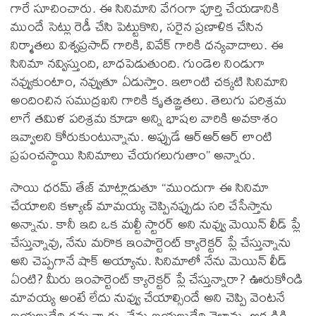
గారే సూచించారు. ఈ సినిమాని వేగంగా పూర్తి చేయడానికి
ముందే సెట్లు రెడీ చేసి పెట్టుకొని, సరైన ప్రణాళిక చేసిన
నిర్మాతలు విశ్వప్రసాద్ గారికి, వివేక్ గారికి ధన్యవాదాలు. ఈ
సినిమా నవ్విస్తుంది, బాధపెడుతుంది. గుండెల నిండుగా
నవ్వుకుంటాం, నవ్వుతూ ఏడుస్తాం. ఇలాంటి చక్కటి సినిమాని
అందించిన సముద్రఖని గారికి కృతఙ్ఞతలు. తెలుగు పరిశ్రమ
లాగే తమిళ పరిశ్రమ కూడా అన్ని భాషల వారికి అవకాశం
ఇవ్వాలని కోరుకుంటున్నాను. అప్పుడే ఆర్ఆర్ఆర్ లాంటి
ప్రపంచస్థాయి సినిమాలు చేయగలుగుతాం” అన్నారు.
సాయి ధరమ్ తేజ్ మాట్లాడుతూ “ముందుగా ఈ సినిమా
చేయాలని కళ్యాణ్ మామయ్య చెప్పినప్పుడు సరి చేసేస్తాను
అన్నాను. కానీ ఇది ఒక మల్టీ స్టారర్ అని నువ్వు మెయిన్ లీడ్ ప్లే
చేస్తున్నావు, నేను మరొక ఇంపార్టెంట్ క్యారెక్టర్ ప్లే చేస్తున్నాను
అని చెప్పగానే షాక్ అయ్యాను. సినిమాలో నేను మెయిన్ లీడ్
ఏంటి? మీరు ఇంపార్టెంట్ క్యారెక్టర్ ప్లే చేస్తున్నారా? ఊరుకోండి
మావయ్య అంటే లేదు నువ్వు చేయాల్సిందే అని చెప్పి వెంటనే
బయలుదేరి రమ్మన్నారు. నేను బయలుదేరి వెళ్లాను. అక్కడికి