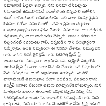
సమాజానికి ఏదైనా ఇవ్వాలి. నేను సినిమా చేసేటప్పుడు
సమాజానికి ఉపయోగపడే ఎంతోకొంత చిన్నపాటి ఆలోచన
ఉంటే బాగుంటుంది అనుకుంటాను. ఇది చాలా సంపూర్ణమైన
సినిమా. కరోనా సమయంలో ఒకసారి ప్రముఖ దర్శకులు,
మిత్రులు త్రివిక్రమ్ గారు ఫోన్ చేశారు. సముద్రఖని గారి దగ్గర ఓ
కథ విన్నాను, చాలా బాగుందని చెప్పారు. నాకు ఒకసారి కథ
నచ్చిందంటే రచయితని గానీ, దర్శకుడిని గానీ సంపూర్ణంగా
నమ్మేస్తాను. అంత నమ్మకంగా ఈ సినిమా చేశాను. సముద్రఖని
గారు రాసిన కథకి త్రివిక్రమ్ గారు సరికొత్త స్క్రీన్ ప్లే
అందించారు. ముఖ్యంగా అభిమానులను దృష్టిలో పెట్టుకొని
ఆయన స్క్రీన్ ప్లే చాలా బాగా డెవలప్ చేశారు. ఒక విషయంలో
నేను సముద్రఖని గారికి అభిమానిని అయ్యాను. మనలో
చాలామందికి తెలుగుభాష సరిగా చదవడం, పలకటం రాదు.
ఇంగ్లీష్ పదాలు లేకుండా తెలుగు మాట్లాడలేకపోతున్నాం. మన
మాతృభాష బలంగా ఉండాలని ఎప్పటికప్పుడు నన్ను నేను
సరిదిద్దుకుంటూ ఉంటాను. అలాంటిది సముద్రఖని గారు మన
భాష కాదు, మన యాస కాదు. మొదటిరోజు నేను స్క్రిప్ట్ రీడింగ్