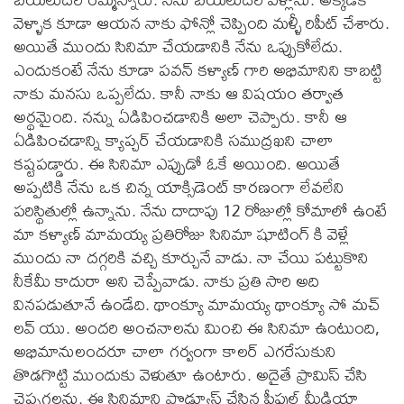
వెళ్ళాక కూడా ఆయన నాకు ఫోన్లో చెప్పింది మళ్ళీ రిపీట్ చేశారు.
అయితే ముందు సినిమా చేయడానికి నేను ఒప్పుకోలేదు.
ఎందుకంటే నేను కూడా పవన్ కళ్యాణ్ గారి అభిమానిని కాబట్టి
నాకు మనసు ఒప్పలేదు. కానీ నాకు ఆ విషయం తర్వాత
అర్థమైంది. నన్ను ఏడిపించడానికి అలా చెప్పారు. కానీ ఆ
ఏడిపించడాన్ని క్యాప్చర్ చేయడానికి సముద్రఖని చాలా
కష్టపడ్డారు. ఈ సినిమా ఎప్పుడో ఓకే అయింది. అయితే
అప్పటికి నేను ఒక చిన్న యాక్సిడెంట్ కారణంగా లేవలేని
పరిస్థితుల్లో ఉన్నాను. నేను దాదాపు 12 రోజుల్లో కోమాలో ఉంటే
మా కళ్యాణ్ మామయ్య ప్రతిరోజు సినిమా షూటింగ్ కి వెళ్లే
ముందు నా దగ్గరికి వచ్చి కూర్చునే వాడు. నా చేయి పట్టుకొని
నీకేమీ కాదురా అని చెప్పేవాడు. నాకు ప్రతి సారి అది
వినపడుతూనే ఉండేది. థాంక్యూ మామయ్య థాంక్యూ సో మచ్
లవ్ యు. అందరి అంచనాలను మించి ఈ సినిమా ఉంటుంది,
అభిమానులందరూ చాలా గర్వంగా కాలర్ ఎగరేసుకుని
తొడగొట్టి ముందుకు వెళుతూ ఉంటారు. అదైతే ప్రామిస్ చేసి
చెప్పగలను. ఈ సినిమాని ప్రొడ్యూస్ చేసిన పీపుల్ మీడియా