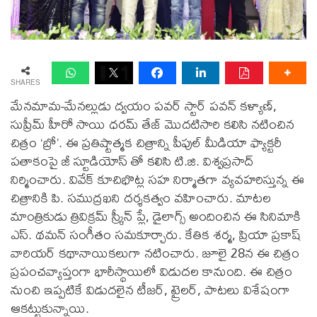
SHARES
మేనమామ-మేనల్లుడు ద్వయం పవర్ స్టార్ పవన్ కళ్యాణ్,
సుప్రీమ్ హీరో సాయి ధరమ్ తేజ్ మొదటిసారి కలిసి నటించిన
చిత్రం ‘బ్రో’. ఈ ప్రతిష్టాత్మక చిత్రాన్ని పీపుల్ మీడియా ఫ్యాక్టరీ
పతాకంపై జీ స్టూడియోస్ తో కలిసి టి.జి. విశ్వప్రసాద్
నిర్మించారు. వివేక్ కూచిభొట్ల సహ నిర్మాతగా వ్యవహరిస్తున్న ఈ
చిత్రానికి పి. సముద్రఖని దర్శకత్వం వహించారు. మాటల
మాంత్రికుడు త్రివిక్రమ్ స్క్రీన్ ప్లే, డైలాగ్స్ అందించిన ఈ సినిమాకి
ఎస్. థమన్ సంగీతం సమకూర్చారు. కేతిక శర్మ, ప్రియా ప్రకాష్
వారియర్ కథానాయికలుగా నటించారు. జూలై 28న ఈ చిత్రం
ప్రపంచవ్యాప్తంగా భారీస్థాయిలో విడుదల కానుంది. ఈ చిత్రం
నుంచి ఇప్పటికే విడుదలైన టీజర్, ట్రైలర్, పాటలు విశేషంగా
ఆకట్టుకున్నాయి.