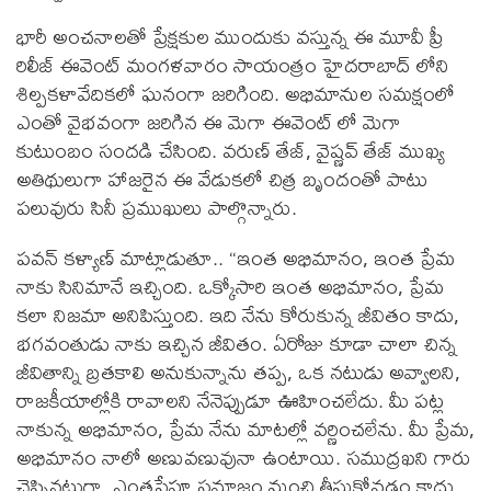
భారీ అంచనాలతో ప్రేక్షకుల ముందుకు వస్తున్న ఈ మూవీ ప్రీ
రిలీజ్ ఈవెంట్ మంగళవారం సాయంత్రం హైదరాబాద్ లోని
శిల్పకళావేదికలో ఘనంగా జరిగింది. అభిమానుల సమక్షంలో
ఎంతో వైభవంగా జరిగిన ఈ మెగా ఈవెంట్ లో మెగా
కుటుంబం సందడి చేసింది. వరుణ్ తేజ్, వైష్ణవ్ తేజ్ ముఖ్య
అతిథులుగా హాజరైన ఈ వేడుకలో చిత్ర బృందంతో పాటు
పలువురు సినీ ప్రముఖులు పాల్గొన్నారు.
పవన్ కళ్యాణ్ మాట్లాడుతూ.. “ఇంత అభిమానం, ఇంత ప్రేమ
నాకు సినిమానే ఇచ్చింది. ఒక్కోసారి ఇంత అభిమానం, ప్రేమ
కలా నిజమా అనిపిస్తుంది. ఇది నేను కోరుకున్న జీవితం కాదు,
భగవంతుడు నాకు ఇచ్చిన జీవితం. ఏరోజు కూడా చాలా చిన్న
జీవితాన్ని బ్రతకాలి అనుకున్నాను తప్ప, ఒక నటుడు అవ్వాలని,
రాజకీయాల్లోకి రావాలని నేనెప్పుడూ ఊహించలేదు. మీ పట్ల
నాకున్న అభిమానం, ప్రేమ నేను మాటల్లో వర్ణించలేను. మీ ప్రేమ,
అభిమానం నాలో అణువణువునా ఉంటాయి. సముద్రఖని గారు
చెప్పినట్లుగా, ఎంతసేపూ సమాజం నుంచి తీసుకోవడం కాదు,