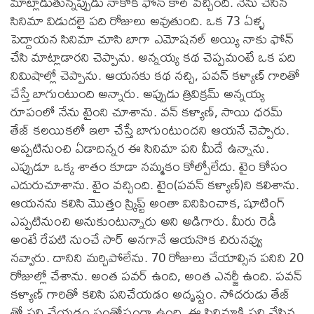
మాట్లాడుతున్నప్పుడు నాకొక ఫోన్ కాల్ వచ్చింది. నేను చేసిన
సినిమా విడుదలై పది రోజులు అవుతుంది. ఒక 73 ఏళ్ళ
పెద్దాయన సినిమా చూసి బాగా ఎమోషనల్ అయ్యి నాకు ఫోన్
చేసి మాట్లాడారని చెప్పాను. అన్నయ్య కథ చెప్పమంటే ఒక పది
నిమిషాల్లో చెప్పాను. ఆయనకు కథ నచ్చి, పవన్ కళ్యాణ్ గారితో
చేస్తే బాగుంటుంది అన్నారు. అప్పుడు త్రివిక్రమ్ అన్నయ్య
రూపంలో నేను టైంని చూశాను. వన్ కళ్యాణ్, సాయి ధరమ్
తేజ్ కలయికలో ఇలా చేస్తే బాగుంటుందని ఆయనే చెప్పారు.
అప్పటినుంచి ఏడాదిన్నర ఈ సినిమా పని మీదే ఉన్నాను.
ఎప్పుడూ ఒక్క శాతం కూడా నమ్మకం కోల్పోలేదు. టైం కోసం
ఎదురుచూశాను. టైం వచ్చింది. టైం(పవన్ కళ్యాణ్)ని కలిశాను.
ఆయనను కలిసి మొత్తం స్క్రిప్ట్ అంతా వినిపించాక, షూటింగ్
ఎప్పటినుంచి అనుకుంటున్నారు అని అడిగారు. మీరు రెడీ
అంటే రేపటి నుంచే సార్ అనగానే ఆయనొక చిరునవ్వు
నవ్వారు. దానిని మర్చిపోలేను. 70 రోజులు చేయాల్సిన పనిని 20
రోజుల్లో చేశాను. అంత పవర్ ఉంది, అంత ఎనర్జీ ఉంది. పవన్
కళ్యాణ్ గారితో కలిసి పనిచేయడం అదృష్టం. సోదరుడు తేజ్
తో పని చేయడం సంతోషంగా ఉంది. ఈ సినిమాకి పని చేసిన