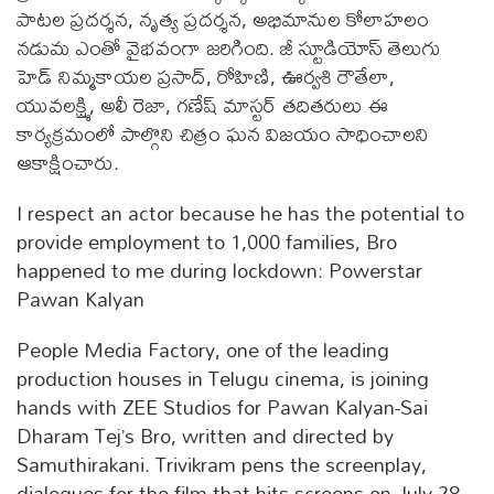
పాటల ప్రదర్శన, నృత్య ప్రదర్శన, అభిమానుల కోలాహలం
నడుమ ఎంతో వైభవంగా జరిగింది. జీ స్టూడియోస్ తెలుగు
హెడ్ నిమ్మకాయల ప్రసాద్, రోహిణి, ఊర్వశి రౌతేలా,
యువలక్ష్మి, అలీ రెజా, గణేష్ మాస్టర్ తదితరులు ఈ
కార్యక్రమంలో పాల్గొని చిత్రం ఘన విజయం సాధించాలని
ఆకాక్షించారు.
I respect an actor because he has the potential to
provide employment to 1,000 families, Bro
happened to me during lockdown: Powerstar
Pawan Kalyan
People Media Factory, one of the leading
production houses in Telugu cinema, is joining
hands with ZEE Studios for Pawan Kalyan-Sai
Dharam Tej’s Bro, written and directed by
Samuthirakani. Trivikram pens the screenplay,
dialogues for the film that hits screens on July 28.