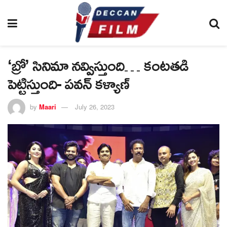
‘బ్రో’ సినిమా నవ్విస్తుంది… కంటతడి
పెట్టిస్తుంది- పవన్ కళ్యాణ్
by
Maari
July 26, 2023