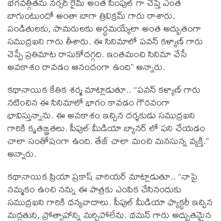
భగవత్గీతను నర్సరీ రైమ్ అంత సింపుల్ గా చెప్తే ఎంత
బాగుంటుందో అంతా బాగా త్రివిక్రమ్ గారు రాశారు.
పండితులకు, పామరులకు అర్థమయ్యేలా అంత అద్భుతంగా
సముద్రఖని గారు తీశారు. ఈ సినిమాలో పవన్ కళ్యాణ్ గారు
చెప్పే ప్రతిమాట రాసుకోదగ్గది. ఇంతమంచి సినిమా చేసే
అవకాశం రావడం ఆనందంగా ఉంది” అన్నారు.
కథానాయిక కేతిక శర్మ మాట్లాడుతూ.. “పవన్ కళ్యాణ్ గారు
నటించిన ఈ సినిమాలో భాగం కావడం గౌరవంగా
భావిస్తున్నాను. ఈ అవకాశం ఇచ్చిన దర్శకుడు సముద్రఖని
గారికి కృతఙ్ఞతలు. పీపుల్ మీడియా బ్యానర్ లో పని చేయడం
చాలా సంతోషంగా ఉంది. తేజ్ చాలా మంచి మనసున్న వ్యక్తి.”
అన్నారు.
కథానాయిక ప్రియా ప్రకాష్ వారియర్ మాట్లాడుతూ.. “నాపై
నమ్మకం ఉంచి నన్ను ఈ పాత్రకు ఎంపిక చేసినందుకు
సముద్రఖని గారికి ధన్యవాదాలు. పీపుల్ మీడియా ఫ్యాక్టరీ ఇచ్చిన
మద్దతుని, ప్రోత్సాహాన్ని మర్చిపోలేను. థమన్ గారు అద్భుతమైన