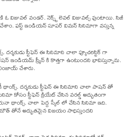
రాణి ఓ విజువల్ వండర్. నెక్స్ట్ లెవల్ విజువల్స్ వుంటాయి. సిజీ
 చేశాం. ఫస్ట్ ఇండియన్ సూపర్ విమన్ సినిమాగా వస్తున్న
. దర్శకుడు స్టీఫెన్ ఈ సినిమాని చాలా ఫ్యూచరిస్టిక్ గా
ేషన్ ఇండియమ్ స్క్రీన్ కి కొత్తగా ఉంటుందని భావిస్తున్నాను.
ా ఎంజాయ్ చేశారు.
రికీ థాంక్స్. దర్శకుడు స్టీఫెన్ ఈ సినిమాని చాలా పాషన్ తో
నిమా కోసం స్టీఫెన్ క్రియేట్ చేసిన వరల్డ్ అద్భుతంగా
 థాంక్స్. చాలా పెద్ద స్కేల్ లో చేసిన సినిమా ఇది.
్ మౌత్ తోనే అద్భుతమైన విజయం సాధిస్తుందని