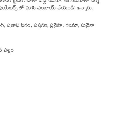
 ఎంటర్ టైనర్. చాలా పెద్ద సినిమా. ఈ సినిమాలో వర్క్
ేటర్స్ లో చూసి ఎంజాయ్ చేయండి’ అన్నారు.
షతాఫ్ ఫిగర్, సప్తగిరి, ఫ్రనైటా, గరిమా, సునైనా
్ పల్లం