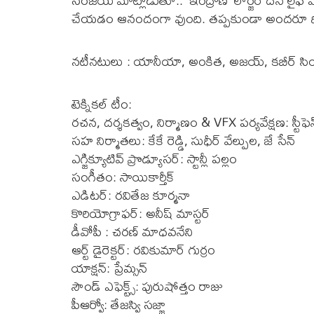
సంజయ్ మాట్లాడుతూ.. ‘ఇంద్రాణి’ లార్జర్ దెన్ లైఫ్
చేయడం ఆనందంగా వుంది. తప్పకుండా అందరూ థియ
నటీనటులు : యానీయా, అంకిత, అజయ్, కబీర్ సింగ్, 
టెక్నికల్ టీం:
రచన, దర్శకత్వం, నిర్మాణం & VFX పర్యవేక్షణ: స్టీఫెన
సహ నిర్మాతలు: కేకే రెడ్డి, సుధీర్ వేల్పుల, జే సేన్
ఎగ్జిక్యూటివ్ ప్రొడ్యూసర్: స్టాన్లీ పల్లం
సంగీతం: సాయికార్తీక్
ఎడిటర్: రవితేజ కూర్మనా
కొరియోగ్రాఫర్: అనీష్ మాస్టర్
డీవోపీ : చరణ్ మాధవనేని
ఆర్ట్ డైరెక్టర్: రవికుమార్ గుర్రం
యాక్షన్: ప్రేమ్సన్
సౌండ్ ఎఫెక్ట్స్: పురుషోత్తం రాజు
పీఆర్వో: తేజస్వి సజ్జా