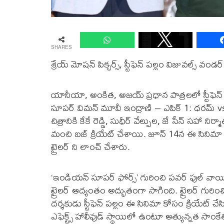
SHARES
శ్రేయ్ మోషన్ పిక్చర్స్, స్టీఫెన్ పల్లం విజువల్స్ వండర్
యానీయా, అంకిత, అజయ్ ప్రధాన పాత్రలలో స్టీఫెన
సూపర్ విమన్ మూవీ ఇంద్రాణి – ఎపిక్ 1: ధరమ్ vs కర
చిత్రానికి కేకే రెడ్డి, సుధీర్ వేల్పుల, జే సేన్ సహ
మంచి బజ్ క్రియేట్ చేశాయి. జూన్ 14న ఈ సినిమా ప్
ట్రైలర్ ని లాంచ్ చేశారు.
‘ఇండియన్ సూపర్ ఫోర్స్’ గురించి పవర్ ఫుల్ వాయి
ట్రైలర్ ఆద్యంతం అద్భుతంగా సాగింది. ట్రైలర్ గురి
దర్శకుడు స్టీఫెన్ పల్లం ఈ సినిమా కోసం క్రియేట్ చేసిన 
ఎఫెక్ట్స్ హాలీవుడ్ స్థాయిలో ఉంటూ అత్యున్నత సా