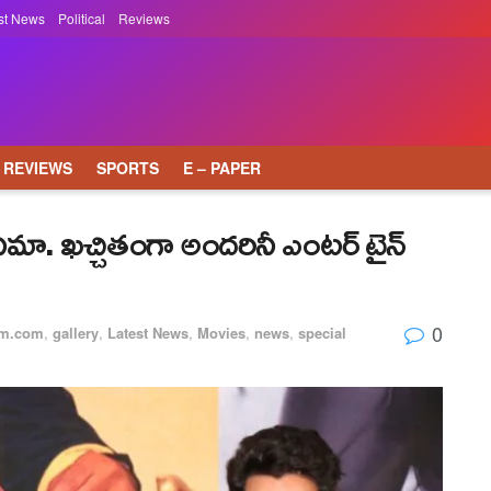
st News
Political
Reviews
REVIEWS
SPORTS
E – PAPER
ినిమా. ఖచ్చితంగా అందరినీ ఎంటర్ టైన్
0
lm.com
,
gallery
,
Latest News
,
Movies
,
news
,
special