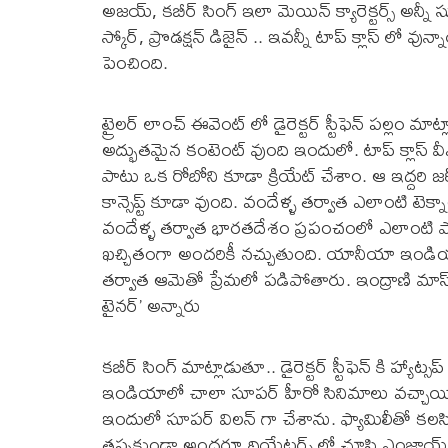
అజయ్, కబీర్ సింగ్ ఇలా మెయిన్ క్యారెక్టర్స్ అన్నీ 
స్కోర్, ప్రొడక్షన్ డిజైన్ .. ఇవన్నీ టాప్ క్లాస్ లో వున
పెంచింది.
ట్రైలర్ లాంచ్ ఈవెంట్ లో డైరెక్టర్ స్టీఫెన్ పల్లం మ
అద్భుతమైన కంటెంట్ వుంది ఇందులో. టాప్ క్లాస్ వీఎఫ్
పాటు ఒక రోబోని కూడా క్రియేట్ చేశాం. ఆ ఇద్దరి జ
కాన్సెప్ట్ కూడా వుంది. వందేళ్ళ తర్వాత ఎలాంటి 
వందేళ్ళ తర్వాత భారతదేశం ప్రపంచంలో ఎలాంటి పా
ఖచ్చితంగా అందరికీ నచ్చుతుంది. యానీయా ఇండియ
తర్వాత ఆమెతో ప్రేమలో పడిపోతారు. ఇంద్రాణి మాస్ మర
టైనర్’ అన్నారు
కబీర్ సింగ్ మాట్లాడుతూ.. డైరెక్టర్ స్టీఫెన్ కి హ్యాట్
ఇండియాలో చాలా సూపర్ హీరో సినిమాలు వచ్చాయి. 
ఇందులో సూపర్ విలన్ గా చేశాను. ఫ్యామిలీతో కలసి
తప్పకుండా అందరూ థియేటర్స్ లో చూసి ఎంజాయ్ 