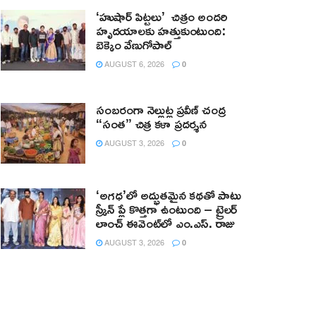
‘హుషార్‌ పిట్టలు’ చిత్రం అందరి
హృదయాలకు హత్తుకుంటుంది:
బెక్కెం వేణుగోపాల్‌
AUGUST 6, 2026
0
సంబరంగా నెల్లుట్ల ప్రవీణ్ చంద్ర
“సంత” చిత్ర కళా ప్రదర్శన
AUGUST 3, 2026
0
‘అగధ’లో అద్భుతమైన కథతో పాటు
స్క్రీన్ ప్లే కొత్తగా ఉంటుంది – ట్రైలర్
లాంచ్ ఈవెంట్‌లో ఎం.ఎస్. రాజు
AUGUST 3, 2026
0