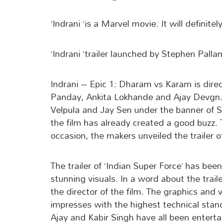
‘Indrani ‘is a Marvel movie. It will definit
‘Indrani ‘trailer launched by Stephen Pall
Indrani – Epic 1: Dharam vs Karam is dir
Panday, Ankita Lokhande and Ajay Devgn.
Velpula and Jay Sen under the banner of S
the film has already created a good buzz. T
occasion, the makers unveiled the trailer of
The trailer of ‘Indian Super Force’ has be
stunning visuals. In a word about the traile
the director of the film. The graphics and
impresses with the highest technical stand
Ajay and Kabir Singh have all been enter