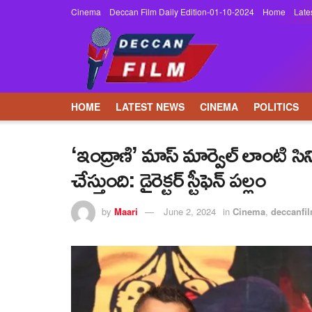
Cinema
Deccan Film Daily Edition-01-10-2024
Home
Late
HOME
LATEST NEWS
CINEMA
POLITICS
‘ఇంద్రాణి’ మాస్ మార్వెల్ లాంటి స
చేస్తుంది: డైరెక్టర్ స్టీఫెన్ పల్లం
by
Maari
June 2, 2024
in
Cinema
,
deccanfi