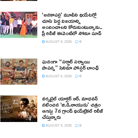
‘అనకాపల్లి’ మూవీని థియేటర్లో
చూసి పెద్ద విజయాన్ని
అందించాలని కోరుకుంటున్నాను..
ప్రీ రిలీజ్ ఈవెంట్‌లో సోనూ సూద్
AUGUST 6, 2026
0
ఘనంగా “సర్దార్ సర్వాయి
పాపన్న” సినిమా పోస్టర్ లాంఛ్
AUGUST 6, 2026
0
వర్సటైల్ యాక్టర్ ఆర్‌. మాధవన్‌
నటించిన ‘జి.డి.నాయుడు’ చిత్రం
ఆగస్టు 7న గ్రాండ్ థియేట్రికల్ రిలీజ్
చేస్తున్నారు
AUGUST 6, 2026
0