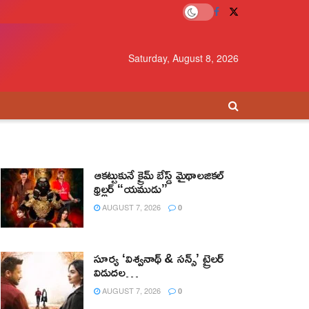
Saturday, August 8, 2026
ఆకట్టుకునే క్రైమ్ బేస్డ్ మైథాలజికల్
థ్రిల్లర్ “యముడు”
AUGUST 7, 2026
0
సూర్య ‘విశ్వనాథ్ & సన్స్’ ట్రైలర్
విడుదల…
AUGUST 7, 2026
0