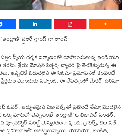
 ‘ఇంద్రాణి’ ట్రైలర్ గ్రాండ్ గా లాంచ్
్ పల్లం స్వీయ దర్శక నిర్మాణంలో రూపొందుతున్న ఇండియన్
మ్. శ్రేయ్ మోషన్ పిక్చర్స్ బ్యానర్ పై తెరకెక్కుతున్న ఈ
ా నిర్మాతలు. ఇప్పటికే విడుదలైన ఈ సినిమా ప్రమోషనల్ కంటెంట్
రేక్షకుల ముందుకు వస్తోంది. ఈ నేపధ్యంలో మేకర్స్ సినిమా
స్ ఓవర్, అద్భుతమైన విజువల్స్ తో ప్రజెంట్ చేస్తూ మొదలైన
ంచి ఒక్క మాటలో చెప్పాలంటే ‘ఇంద్రాణి’ ఓ విజువల్ వండర్.
ఫ్యూచరిస్టిక్ వరల్డ్ మెస్మరైజింగా వుంది. గ్రాఫిక్స్, విజువల్
ంకేతిక ప్రమాణాలతో ఆకట్టుకున్నాయి. యానీయా, అంకిత,