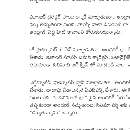
మ్యూజిక్ డైరెక్టర్ సాయి కార్తిక్ మాట్లాడుతూ.. ఇంద్
వర్క్ అద్భుతంగా వుంది. సాంగ్స్ చాలా డిఫరెంట్ గా
ఇంద్రాణి పెద్ద హిట్ కావాలని కోరుకుంటున్నాను.
కో ప్రొడ్యూసర్ జే సేన్ మాట్లాడుతూ.. అందరికీ థాంక్స్
తీశాడు. ఇలాంటి సూపర్ విమన్ క్యారెక్టర్, విజువైలైజ
తప్పకుండా సినిమాని బిగ్ స్క్రీన్ లో చూడండి చాల
ఎగ్జిక్యూటివ్ ప్రొడ్యూసర్ స్టాన్లీ మాట్లాడుతూ.. అంద
చేశాడు. దాదాపు ఏడాదిన్నర వీఎఫ్ఎక్స్ చేశారు. ఈ సి
వుంటుంది. ఈ సినిమాలో భాగమైన అందరికీ పేరుపేరునా
తప్పకుండా అందరికీ నచ్చుతుంది. సినిమా వర్డ్ అఫ
నమ్ముతున్నాను” అన్నారు.