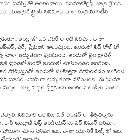
సూపర్ పవర్స్ తో అలరించాయి. సినిమాటోగ్రఫీ, బ్యాక్ గ్రౌండ్
్నాయి. మొత్తానికి ట్రైలర్ సినిమాపై చాలా క్యురియాసిటీని
ాట్లాడుతూ..’ఇంద్రాణి’ ఒక ఎపిక్ లాంటి సినిమా. చాలా
ఎక్స్ వర్క్ ప్రేక్షులని అలరిస్తుంది. ఇందులో లీడ్ రోల్ తో
ర్నీ చాలా అద్భుతంగా వుంటుంది. ఇందులో టైం ట్రావెల్
టెక్నాలజీ వుండబోతుందో ఇందులో చూపించడం జరిగింది.
త్ర పోషిస్తుందో ఇందులో సరికొత్తగా చూపించడం జరిగింది.
న్ సూపర్ విమన్ గా అద్భుతంగా నటించింది. ఈ సినిమా
్వెల్. అన్ని వర్గాల ప్రేక్షకులని అలరించే కంప్లీట్ ఎంటర్
సప్ చెప్పాలి. సినిమాని ఒక విజువల్ వండర్ లా తీర్చిదిద్దారు.
కానీ ఇంద్రాణి ఫస్ట్ ఇండియన్ సూపర్ విమన్ సినిమా.
 హాయిగా చూసే సినిమా ఇది. చాలా యూనిక్ ఫిల్మ్ లో ఇది.
చేయండి’ అన్నారు.