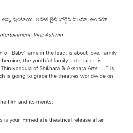
ఇలా అన్ని వుంటాయి. ఇదొక లైట్ హార్టెడ్ సినిమా. అంద‌రూ
ntertainment: Viraj Ashwin
 of ‘Baby’ fame in the lead, is about love, family
heroine, the youthful family entertainer is
Thiruveedula of Shikhara & Akshara Arts LLP is
ich is going to grace the theatres worldwide on
the film and its merits:
 is your immediate theatrical release after