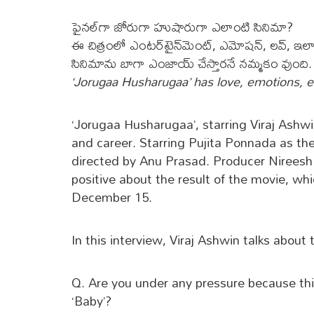
ఫైన‌ల్‌గా జోరుగా హుషారుగా ఎలాంటి సినిమా?
ఈ చిత్రంలో ఎంట‌ర్‌టైన్‌మెంట్‌, ఎమోష‌న్‌, ల‌వ్‌, 
సినిమాను బాగా ఎంజాయ్ చేస్తార‌నే న‌మ్మ‌కం వుంది.
‘Jorugaa Husharugaa’ has love, emotions, e
‘Jorugaa Husharugaa’, starring Viraj Ashwin
and career. Starring Pujita Ponnada as the 
directed by Anu Prasad. Producer Nireesh 
positive about the result of the movie, wh
December 15.
In this interview, Viraj Ashwin talks about 
Q. Are you under any pressure because this
‘Baby’?