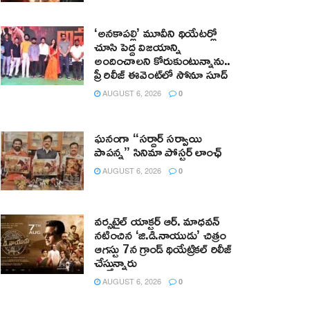
‘అనకాపల్లి’ మూవీని థియేటర్లో
చూసి పెద్ద విజయాన్ని
అందించాలని కోరుకుంటున్నాను..
ప్రీ రిలీజ్ ఈవెంట్‌లో సోనూ సూద్
AUGUST 6, 2026
0
ఘనంగా “సర్దార్ సర్వాయి
పాపన్న” సినిమా పోస్టర్ లాంఛ్
AUGUST 6, 2026
0
వర్సటైల్ యాక్టర్ ఆర్‌. మాధవన్‌
నటించిన ‘జి.డి.నాయుడు’ చిత్రం
ఆగస్టు 7న గ్రాండ్ థియేట్రికల్ రిలీజ్
చేస్తున్నారు
AUGUST 6, 2026
0