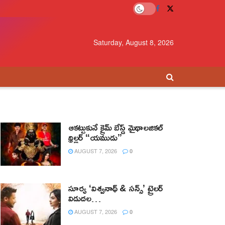
Saturday, August 8, 2026
ఆకట్టుకునే క్రైమ్ బేస్డ్ మైథాలజికల్
థ్రిల్లర్ “యముడు”
AUGUST 7, 2026
0
సూర్య ‘విశ్వనాథ్ & సన్స్’ ట్రైలర్
విడుదల…
AUGUST 7, 2026
0