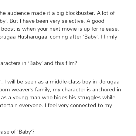
he audience made it a big blockbuster. A lot of
y’. But I have been very selective. A good
boost is when your next movie is up for release.
rugaa Husharugaa’ coming after ‘Baby’. I firmly
racters in ‘Baby’ and this film?
. I will be seen as a middle-class boy in ‘Jorugaa
oom weaver’s family, my character is anchored in
le as a young man who hides his struggles while
ntertain everyone. I feel very connected to my
ase of ‘Baby’?