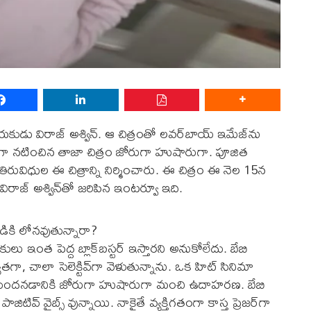
య‌కుడు విరాజ్ అశ్విన్‌. ఆ చిత్రంతో ల‌వ‌ర్‌బాయ్ ఇమేజ్‌ను
 న‌టించిన తాజా చిత్రం జోరుగా హుషారుగా. పూజిత
్ తిరువిధుల ఈ చిత్రాన్ని నిర్మించారు. ఈ చిత్రం ఈ నెల 15న
ిరాజ్ అశ్విన్‌తో జ‌రిపిన ఇంట‌ర్వూ ఇది.
ిడికి లోన‌వుతున్నారా?
కులు ఇంత పెద్ద బ్లాక్‌బ‌స్ట‌ర్ ఇస్తార‌ని అనుకోలేదు. బేబి
‌త‌గా, చాలా సెలెక్టివ్‌గా వెళుతున్నాను. ఒక హిట్ సినిమా
ుతుంద‌న‌డానికి జోరుగా హుషారుగా మంచి ఉదాహ‌ర‌ణ‌. బేబి
వ్ వైబ్స్ వున్నాయి. నాకైతే వ్య‌క్తిగ‌తంగా కాస్త ప్రెజ‌ర్‌గా