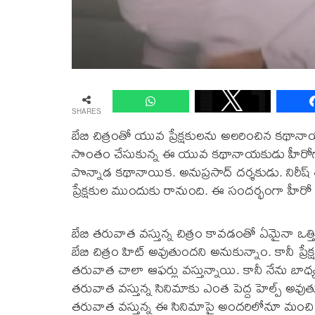
SHARES
బేబి చిత్రంతో యువ ప్రేక్ష‌కుల‌ను అల‌రించిన క‌థానా
సొంతం చేసుకున్న ఈ యువ క‌థానాయ‌కుడు హీరోగా
పొన్నాడ క‌థానాయిక‌. అనుప్ర‌సాద్ ద‌ర్శ‌కుడు. నిరీష
ప్రేక్ష‌కుల ముందుకు రానుంది. ఈ సంద‌ర్భంగా హీరో వ
బేబి త‌రువాత వ‌స్తున్న చిత్రం కావ‌డంతో ఏమైనా ఒత్త
బేబి చిత్రం హిట్ అవుతుంద‌ని అనుకున్నాం. కానీ ప్రేక్ష‌
త‌రువాత చాలా ఆఫ‌ర్లు వ‌స్తున్నాయి. కానీ నేను బాధ్య
త‌రువాత వ‌స్తున్న సినిమాకు ఎంత పెద్ద హెల్ప్ అవ
త‌రువాత వ‌స్తున్న ఈ సినిమాపై అంద‌రిలోనూ మంచి పాజిటి