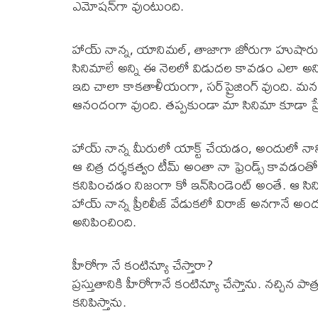
ఎమోష‌న్‌గా వుంటుంది.
హాయ్ నాన్న‌, యానిమ‌ల్‌, తాజాగా జోరుగా హుషారుగ
సినిమాలే అన్ని ఈ నెల‌లో విడుద‌ల కావ‌డం ఎలా అనిప
ఇది చాలా కాక‌తాళీయంగా, స‌ర్‌ప్రైజింగ్ వుంది. మ‌న 
ఆనందంగా వుంది. త‌ప్ప‌కుండా మా సినిమా కూడా ప్రేక్ష
హాయ్ నాన్న మీరులో యాక్ట్ చేయ‌డం, అందులో నాని వ
ఆ చిత్ర ద‌ర్శ‌క‌త్వం టీమ్ అంతా నా ఫ్రెండ్స్ కావ‌డ
క‌నిపించ‌డం నిజంగా కో ఇన్‌సిండెంట్ అంతే. ఆ స
హాయ్ నాన్న ప్రీరిలీజ్ వేడుక‌లో విరాజ్ అన‌గానే
అనిపించింది.
హీరోగా నే కంటిన్యూ చేస్తారా?
ప్ర‌స్తుతానికి హీరోగానే కంటిన్యూ చేస్తాను. న‌చ్చిన 
క‌నిపిస్తాను.