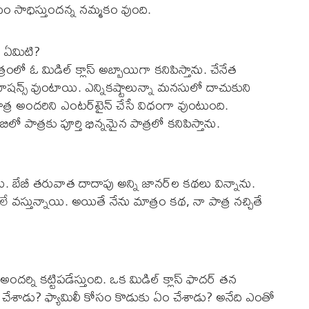
ం సాధిస్తుంద‌న్న న‌మ్మ‌కం వుంది.
డా ఏమిటి?
ంలో ఓ మిడిల్ క్లాస్ అబ్బాయిగా క‌నిపిస్తాను. చేనేత
న్స్ వుంటాయి. ఎన్నిక‌ష్టాలున్నా మ‌న‌సులో దాచుకుని
్ర అంద‌రిని ఎంట‌ర్‌టైన్ చేసే విధంగా వుంటుంది.
లో పాత్ర‌కు పూర్తి భిన్న‌మైన పాత్ర‌లో క‌నిపిస్తాను.
. బేబీ త‌రువాత దాదాపు అన్ని జాన‌ర్‌ల క‌థ‌లు విన్నాను.
ే వ‌స్తున్నాయి. అయితే నేను మాత్రం క‌థ‌, నా పాత్ర న‌చ్చితే
్ని క‌ట్టిప‌డేస్తుంది. ఒక మిడిల్ క్లాస్ ఫాద‌ర్ త‌న
ాలు చేశాడు? ఫ్యామిలీ కోసం కొడుకు ఏం చేశాడు? అనేది ఎంతో