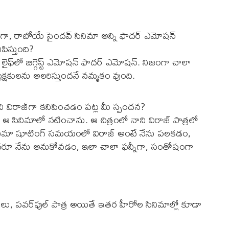
ా, రాబోయే సైంద‌వ్ సినిమా అన్ని ఫాద‌ర్ ఎమోష‌న్
ిస్తుంది?
లైఫ్‌లో బిగ్గెస్ట్ ఎమోష‌న్ ఫాద‌ర్ ఎమోష‌న్‌. నిజంగా చాలా
‌కుల‌ను అల‌రిస్తుంద‌నే న‌మ్మ‌కం వుంది.
ిరాజ్‌గా క‌నిపించ‌డం ప‌ట్ల మీ స్పంద‌న‌?
ంతో ఆ సినిమాలో న‌టించాను. ఆ చిత్రంలో నాని విరాజ్ పాత్ర‌లో
ినిమా షూటింగ్ స‌మ‌యంలో విరాజ్ అంటే నేను ప‌ల‌క‌డం,
 అంద‌రూ నేను అనుకోవడం, ఇలా చాలా ఫ‌న్నీగా, సంతోషంగా
పాత్ర‌లు, ప‌వ‌ర్‌ఫుల్ పాత్ర అయితే ఇత‌ర హీరోల సినిమాల్లో కూడా