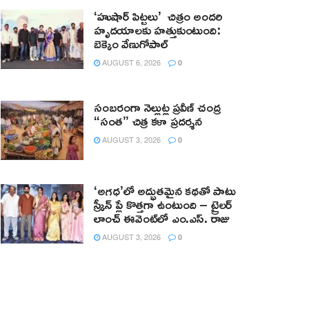
‘హుషార్‌ పిట్టలు’ చిత్రం అందరి
హృదయాలకు హత్తుకుంటుంది:
బెక్కెం వేణుగోపాల్‌
AUGUST 6, 2026
0
సంబరంగా నెల్లుట్ల ప్రవీణ్ చంద్ర
“సంత” చిత్ర కళా ప్రదర్శన
AUGUST 3, 2026
0
‘అగధ’లో అద్భుతమైన కథతో పాటు
స్క్రీన్ ప్లే కొత్తగా ఉంటుంది – ట్రైలర్
లాంచ్ ఈవెంట్‌లో ఎం.ఎస్. రాజు
AUGUST 3, 2026
0