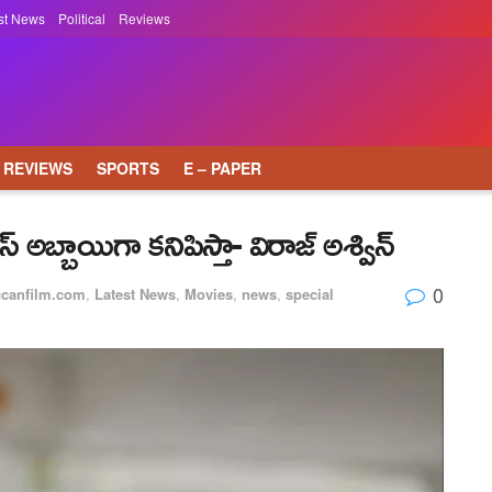
st News
Political
Reviews
REVIEWS
SPORTS
E – PAPER
అబ్బాయిగా క‌నిపిస్తా- విరాజ్ అశ్విన్‌
0
ccanfilm.com
,
Latest News
,
Movies
,
news
,
special