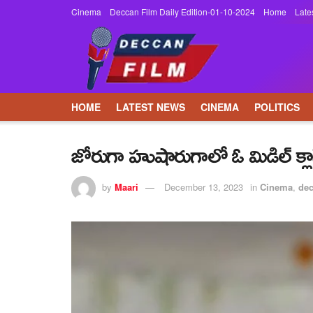
Cinema
Deccan Film Daily Edition-01-10-2024
Home
Late
HOME
LATEST NEWS
CINEMA
POLITICS
జోరుగా హుషారుగాలో ఓ మిడిల్ క్లాస్ 
by
Maari
December 13, 2023
in
Cinema
,
de