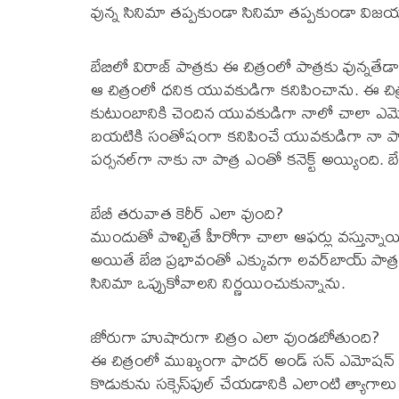
వున్న సినిమా తప్ప‌కుండా సినిమా త‌ప్ప‌కుండా విజ‌య
బేబిలో విరాజ్ పాత్ర‌కు ఈ చిత్రంలో పాత్ర‌కు వున్న‌తే
ఆ చిత్రంలో ధ‌నిక యువ‌కుడిగా క‌నిపించాను. ఈ చిత్ర
కుటుంబానికి చెందిన యువ‌కుడిగా నాలో చాలా ఎమోష‌
బ‌య‌టికి సంతోషంగా క‌నిపించే యువ‌కుడిగా నా పాత
ప‌ర్స‌న‌ల్‌గా నాకు నా పాత్ర ఎంతో కనెక్ట్ అయ్యింది. బేబి
బేబీ త‌రువాత కెరీర్ ఎలా వుంది?
ముందుతో పొల్చితే హీరోగా చాలా ఆఫ‌ర్లు వ‌స్తున్నాయి
అయితే బేబి ప్ర‌భావంతో ఎక్కువగా ల‌వ‌ర్‌బాయ్ పాత్ర‌ల
సినిమా ఒప్పుకోవాల‌ని నిర్ణ‌యించుకున్నాను.
జోరుగా హుషారుగా చిత్రం ఎలా వుండ‌బోతుంది?
ఈ చిత్రంలో ముఖ్యంగా ఫాద‌ర్ అండ్ స‌న్ ఎమోష‌న్ అంద‌ర
కొడుకును స‌క్సెస్‌ఫుల్ చేయ‌డానికి ఎలాంటి త్యాగ