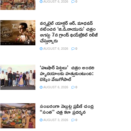
AUGUST 6, 2026
0
వర్సటైల్ యాక్టర్ ఆర్‌. మాధవన్‌
నటించిన ‘జి.డి.నాయుడు’ చిత్రం
ఆగస్టు 7న గ్రాండ్ థియేట్రికల్ రిలీజ్
చేస్తున్నారు
AUGUST 6, 2026
0
‘హుషార్‌ పిట్టలు’ చిత్రం అందరి
హృదయాలకు హత్తుకుంటుంది:
బెక్కెం వేణుగోపాల్‌
AUGUST 6, 2026
0
సంబరంగా నెల్లుట్ల ప్రవీణ్ చంద్ర
“సంత” చిత్ర కళా ప్రదర్శన
AUGUST 3, 2026
0