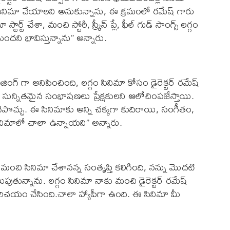
 సినిమా చేయాలని అనుకున్నాను, ఈ క్రమంలో రమేష్ గారు
ర్ట్ చేశా, మంచి స్టోరీ, స్క్రీన్ ప్లే, ఫీల్ గుడ్ సాంగ్స్ లగ్గం
దని భావిస్తున్నాను” అన్నారు.
ింగ్ గా అనిపించింది, లగ్గం సినిమా కోసం డైరెక్టర్ రమేష్
 సున్నితమైన సంభాషణలు ప్రేక్షకులని ఆలోచింపజేస్తాయి.
ని చెపొచ్చు. ఈ సినిమాకు అన్ని చక్కగా కుదిరాయి, సంగీతం,
ినిమాలో చాలా ఉన్నాయని” అన్నారు.
 మంచి సినిమా చేశానన్న సంతృప్తి కలిగింది, నన్ను మొదటి
పుతున్నాను. లగ్గం సినిమా నాకు మంచి డైరెక్టర్ రమేష్
కు పరిచయం చేసింది.చాలా హ్యాపీగా ఉంది. ఈ సినిమా మీ