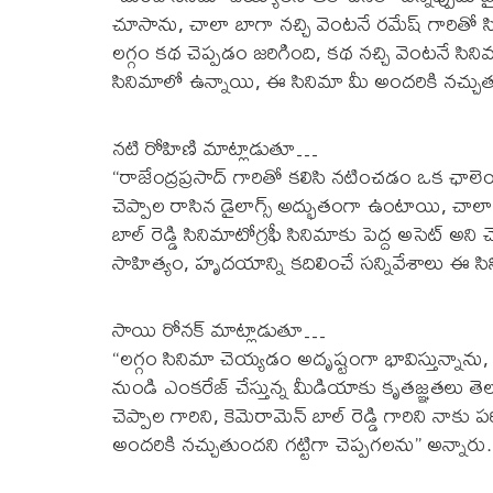
చూసాను, చాలా బాగా నచ్చి వెంటనే రమేష్ గారితో
లగ్గం కథ చెప్పడం జరిగింది, కథ నచ్చి వెంటనే సినిమా స్టా
సినిమాలో ఉన్నాయి, ఈ సినిమా మీ అందరికి నచ్చుతుం
నటి రోహిణి మాట్లాడుతూ…
“రాజేంద్రప్రసాద్ గారితో కలిసి నటించడం ఒక ఛాలెంజ
చెప్పాల రాసిన డైలాగ్స్ అద్భుతంగా ఉంటాయి, చాలా
బాల్ రెడ్డి సినిమాటోగ్రఫీ సినిమాకు పెద్ద అసెట్ అ
సాహిత్యం, హృదయాన్ని కదిలించే సన్నివేశాలు ఈ స
సాయి రోనక్ మాట్లాడుతూ…
“లగ్గం సినిమా చెయ్యడం అదృష్టంగా భావిస్తున్నాను,
నుండి ఎంకరేజ్ చేస్తున్న మీడియాకు కృతజ్ఞతలు తెలు
చెప్పాల గారిని, కెమెరామెన్ బాల్ రెడ్డి గారిని నా
అందరికి నచ్చుతుందని గట్టిగా చెప్పగలను” అన్నారు.