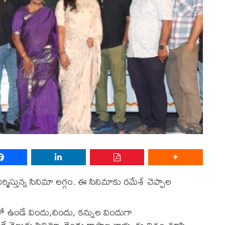
ి నిర్మిస్తున్న సినిమా లగ్గం. ఈ సినిమాకు రమేశ్ చెప్పాల
ళ్లిలో ఉండే విందు,చిందు, కన్నుల విందుగా