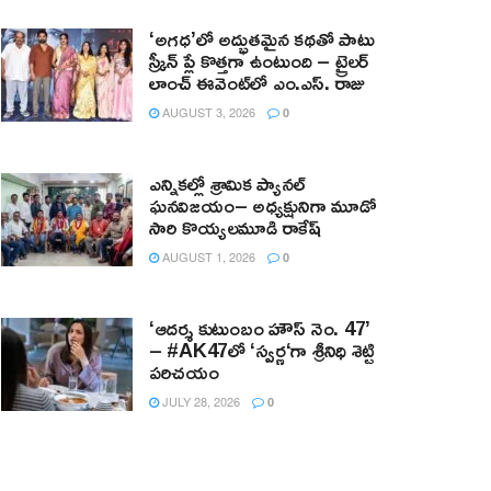
‘అగధ’లో అద్భుతమైన కథతో పాటు
స్క్రీన్ ప్లే కొత్తగా ఉంటుంది – ట్రైలర్
లాంచ్ ఈవెంట్‌లో ఎం.ఎస్. రాజు
AUGUST 3, 2026
0
ఎన్నికల్లో శ్రామిక ప్యానల్‌
ఘనవిజయం– అధ్యక్షునిగా మూడో
సారి కొయ్యలమూడి రాకేష్‌
AUGUST 1, 2026
0
‘ఆదర్శ కుటుంబం హౌస్ నెం. 47’
– #AK47లో ‘స్వర్ణ‘గా శ్రీనిధి శెట్టి
పరిచయం
JULY 28, 2026
0