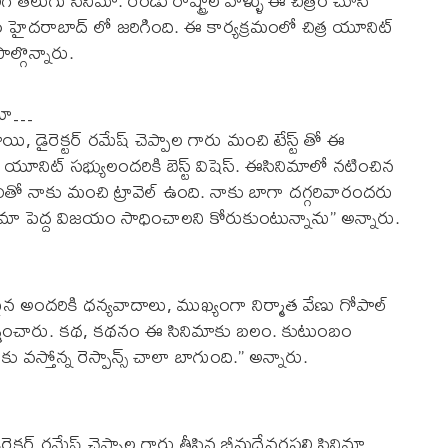
తెలుగు సినిమా. రెండు రాష్ట్రాల వాళ్ళు ఈ చిత్రం చూసి
మం హైదరాబాద్ లో జరిగింది. ఈ కార్యక్రమంలో చిత్ర యూనిట్
్గొన్నారు.
ుతూ…
ి, డైరెక్టర్ రమేష్ చెప్పాల గారు మంచి టేస్ట్ తో ఈ
ిత్ర యూనిట్ సభ్యులందరికి బెస్ట్ విషెస్. ఈసినిమాలో నటించిన
గారితో నాకు మంచి ట్రావెల్ ఉంది. నాకు బాగా దగ్గరివారందరు
పెద్ద విజయం సాధించాలని కోరుకుంటున్నాను” అన్నారు.
న అందరికి ధన్యవాదాలు, ముఖ్యంగా నిర్మాత వేణు గోపాల్
నిర్మించారు. కథ, కథనం ఈ సినిమాకు బలం. కుటుంబం
వస్తోన్న రెస్పాన్స్ చాలా బాగుంది.” అన్నారు.
క్టర్ రమేష్ చెప్పాల గారు తీసిన భీమదేవరపల్లి సినిమా