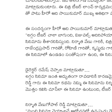
చూపించబోతున్నారు. ఇది తెలంగాణ నేపథ్యంలో జరిగే 
మాట్లాడుకుంటారు. ఈ చిత్ర టీజర్ లాంచ్ కార్యక్ర
తో పాటు హీరో ఆది సాయికుమార్ ముఖ్య అతిథిగా పాల
ఈ సందర్బంగా హీరో ఆది సాయికుమార్ మాట్లాడ
“లగ్గం టీజర్ చాలా బాగుంది, విజువల్స్ అదిరిపోయాయ
సినిమాను తీశారనిపిస్తుంది. నిర్మాత వేణు గారికి, చ
రాజేంద్రప్రసాద్ గారితో, రోహిణి గారితో, కృష్ణుడు 
ఈ సినిమాలో ఉండడం సంతోషంగా ఉంది, ఈ సినిమా 
డైరెక్టర్ రమేష్ చెప్పాల మాట్లాడుతూ…
లగ్గం సినిమా ఇంత అద్భుతంగా రావడానికి కారణమై
రెడ్డి గారు ఈ సినిమా కథను నమ్మి ఈ సినిమాను 
మొత్తం కలిసి చూసేలా ఈ సినిమా ఉంటుంది, టీజర్ కు 
నిర్మాత వేణుగోపాల్ రెడ్డి మాట్లాడుతూ…
“మంచి సినిమా చెయ్యాలనే ఆలోచనలో ఉన్నప్పుడు డైరె