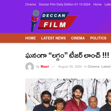
Cinema
Deccan Film Daily Edition-01-10-2024
Home
Late
HOME
LATEST NEWS
CINEMA
POLITICS
ఘనంగా “లగ్గం” టీజర్ లాంచ్ !!!
by
Maari
August 29, 2024
in
Cinema
,
Lates