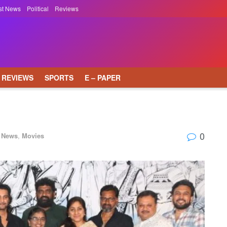
st News
Political
Reviews
REVIEWS
SPORTS
E – PAPER
0
t News
,
Movies