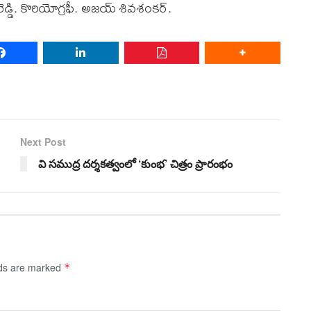
డ్డి. కొరియోగ్రఫీ. అజయ్ శివశంకర్.
Next Post
వి స‌ముద్ర ద‌ర్శ‌కత్వంలో ‘కుంభ’ చిత్రం ప్రారంభం
lds are marked
*