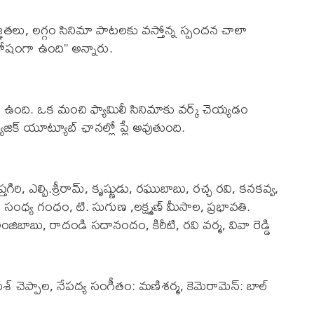
తజ్ఞతలు, లగ్గం సినిమా పాటలకు వస్తోన్న స్పందన చాలా
తోషంగా ఉంది” అన్నారు.
ంది. ఒక మంచి ఫ్యామిలీ సినిమాకు వర్క్ చెయ్యడం
్యూజిక్ యూట్యూబ్ ఛానల్లో ప్లే అవుతుంది.
్తగిరి, ఎల్బి.శ్రీరామ్, కృష్ణుడు, రఘుబాబు, రచ్చ రవి, కనకవ్వ,
రీను, సంధ్య గంధం, టి. సుగుణ ,లక్ష్మణ్ మీసాల, ప్రభావతి.
ంజిబాబు, రాదండి సదానందం, కిరీటి, రవి వర్మ, వివా రెడ్డి
 రమేశ్ చెప్పాల, నేపద్య సంగీతం: మణిశర్మ, కెమెరామెన్: బాల్