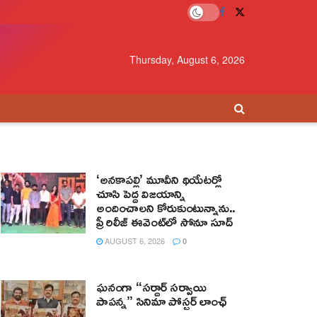
Thursday, August 6, 2026
‘అనకాపల్లి’ మూవీని థియేటర్లో
చూసి పెద్ద విజయాన్ని
అందించాలని కోరుకుంటున్నాను..
ప్రీ రిలీజ్ ఈవెంట్‌లో సోనూ సూద్
AUGUST 6, 2026
0
ఘనంగా “సర్దార్ సర్వాయి
పాపన్న” సినిమా పోస్టర్ లాంఛ్