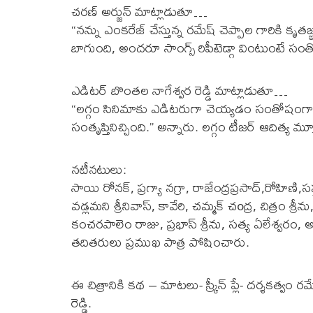
చరణ్ అర్జున్ మాట్లాడుతూ…
“నన్ను ఎంకరేజ్ చేస్తున్న రమేష్ చెప్పాల గారికి కృ
బాగుంది, అందరూ సాంగ్స్ రిపీటెడ్గా వింటుంటే సం
ఎడిటర్ బొంతల నాగేశ్వర రెడ్డి మాట్లాడుతూ…
“లగ్గం సినిమాకు ఎడిటరుగా చెయ్యడం సంతోషంగా ఉ
సంతృప్తినిచ్చింది.” అన్నారు. లగ్గం టీజర్ ఆదిత్య మ
నటీనటులు:
సాయి రోనక్, ప్రగ్యా నగ్రా, రాజేంద్రప్రసాద్,రోహిణి,సప
వడ్లమని శ్రీనివాస్, కావేరి, చమ్మక్ చoద్ర, చిత్రం శ్
కంచరపాలెం రాజు, ప్రభాస్ శ్రీను, సత్య ఏలేశ్వరం, అ
తదితరులు ప్రముఖ పాత్ర పోషించారు.
ఈ చిత్రానికి కథ – మాటలు- స్క్రీన్ ప్లే- దర్శకత్వం
రెడ్డి.