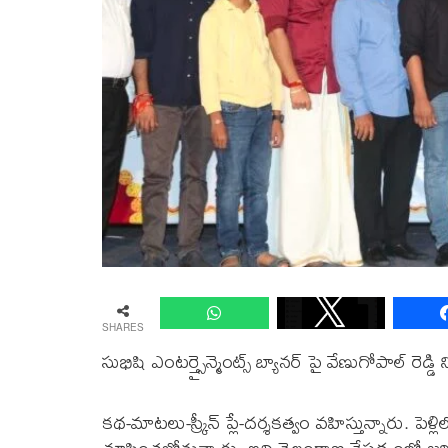
SHARES
సుభిషి ఎంటర్త్సైన్మెంట్స్ బ్యానర్ పై వేణుగోపాల్ రెడ్డ
కథ-మాటలు-స్క్రీన్ ప్లే-దర్శకత్వం వహిస్తున్నారు. పె