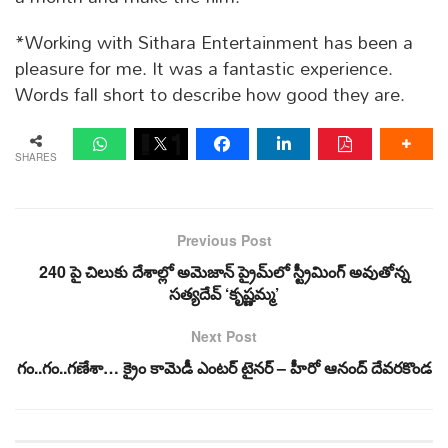
*Working with Sithara Entertainment has been a
pleasure for me. It was a fantastic experience.
Words fall short to describe how good they are.
SHARES
Previous Post
240 పై చిలుకు దేశాల్లో అమెజాన్ ప్రైమ్‌లో స్ట్రీమింగ్ అవుతోన్న‌
స‌త్య‌దేవ్ ‘కృష్ణ‌మ్మ‌’
Next Post
గం..గం..గణేశా… క్రైం కామెడీ ఎంటర్ టైనర్ – హీరో ఆనంద్ దేవరకొండ