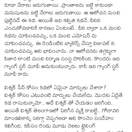
కూడా నేరాలు జరుగుతాయి. ప్రాంతాలను బట్టి కాకుండా
మనుషులను బట్టి నేరాలు జరుగుతాయి. ఆ ఆలోచన నుంచి
పుట్టినదే ఈ కథ. అయితే ఇది కల్పిత కథనే. దీనిని
ఎంచుకోవడానికి కారణం ఏంటంటే.. దీని ద్వారా ఒక మంచి
కథను చూపించవచ్చు, ఒక మంచి ఎమోషన్ ను
చూపించవచ్చు. ఈ రెండింటిని బ్యాలెన్స్ చేస్తూ విజువల్ ని
చూపించవచ్చు అని భావించాను. నా ఆలోచనకు తగ్గట్టుగా
సితార లాంటి మంచి నిర్మాణ సంస్థ దొరికింది. కొందరు ఇది
గ్యాంగ్ స్టర్ మూవీ అనుకుంటున్నారు. కానీ ఇది గ్యాంగ్ స్టర్
మూవీ కాదు.
విశ్వక్ సేన్ కోసం కథలో ఏమైనా మార్పులు చేశారా?
విశ్వక్ కోసం ఎటువంటి మార్పులు చేయలేదు. మొదట ఏదైతే
కథ రాసుకున్నామో.. అదే విశ్వక్ తో చేయడం జరిగింది.
అయితే విశ్వక్ తెలంగాణలో పెరిగిన వ్యక్తి కాబట్టి.. గోదావరి
మాండలికాన్ని సరిగ్గా చెప్పగలడా అని కొంచెం సందేహం
కలిగింది. కనీసం రెండు మూడు నెలలు ట్రైనింగ్