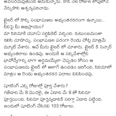
అవసరమవుతుంది అనుకున్నాను. కానీ నెల రోజుల లోపులోనే
నేర్చుకొని ఆశ్చర్యపరిచాడు.
ట్రైలర్ లో కొన్ని సంభాషణలు అభ్యంతరకరంగా ఉన్నాయి..
దీనిపై మీ అభిప్రాయం?
మా సినిమాకి యూ/ఏ సర్టిఫికెట్ వచ్చింది. కుటుంబమంతా
కలిసి చూడొచ్చు. సంభాషణల పరంగా రెండు చోట్ల మాత్రమే
మ్యూట్ వేశారు. అవే మీరు ట్రైలర్ లో చూశారు. ట్రైలర్ కి సెన్సార్
అభ్యంతరాలు ఉండవు. అందుకే ఆ సన్నివేశాల్లోని
భావోద్వేగాన్ని బాగా అర్థమయ్యేలా చెప్పడం కోసం ఆ
సంభాషణలను ట్రైలర్ లో అలాగే ఉంచడం జరిగింది. సినిమాలో
మాత్రం ఆ రెండు అభ్యంతరకర పదాలు వినిపించవు.
షూటింగ్ ఎన్ని రోజుల్లో పూర్తి చేశారు?
గతేడాది మే 8 మొదలై, ఈ ఏడాది మే 8 తో సినిమా
పూర్తయింది. సినిమా పూర్తవ్వడానికి సరిగ్గా ఏడాది పట్టింది.
ఇందులో షూటింగ్ చేసినవి 103 రోజులు.