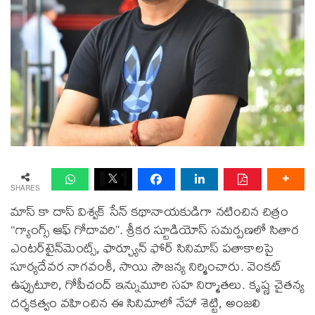
SHARES
మాస్ కా దాస్ విశ్వక్ సేన్ కథానాయకుడిగా నటించిన చిత్రం
“గ్యాంగ్స్ ఆఫ్ గోదావరి”. శ్రీకర స్టూడియోస్ సమర్పణలో సితార
ఎంటర్‌టైన్‌మెంట్స్‌, ఫార్చ్యూన్‌ ఫోర్ సినిమాస్‌ పతాకాలపై
సూర్యదేవర నాగవంశీ, సాయి సౌజన్య నిర్మించారు. వెంకట్
ఉప్పుటూరి, గోపీచంద్ ఇన్నుమూరి సహ నిర్మాతలు. కృష్ణ చైతన్య
దర్శకత్వం వహించిన ఈ సినిమాలో నేహా శెట్టి, అంజలి