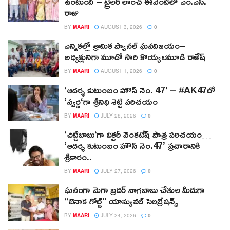
ఉంటుంది – ట్రైలర్ లాంచ్ ఈవెంట్‌లో ఎం.ఎస్.
రాజు
BY
MAARI
AUGUST 3, 2026
0
ఎన్నికల్లో శ్రామిక ప్యానల్‌ ఘనవిజయం–
అధ్యక్షునిగా మూడో సారి కొయ్యలమూడి రాకేష్‌
BY
MAARI
AUGUST 1, 2026
0
‘ఆదర్శ కుటుంబం హౌస్ నెం. 47’ – #AK47లో
‘స్వర్ణ‘గా శ్రీనిధి శెట్టి పరిచయం
BY
MAARI
JULY 28, 2026
0
‘చిట్టిబాబు‘గా విక్టరీ వెంకటేష్ పాత్ర పరిచయం…
‘ఆదర్శ కుటుంబం హౌస్ నెం.47’ ప్రచారానికి
శ్రీకారం..
BY
MAARI
JULY 27, 2026
0
ఘనంగా మెగా బ్రదర్ నాగబాబు చేతుల మీదుగా
“బెనాక గోల్డ్” యాన్యువల్ సెలబ్రేషన్స్
BY
MAARI
JULY 24, 2026
0