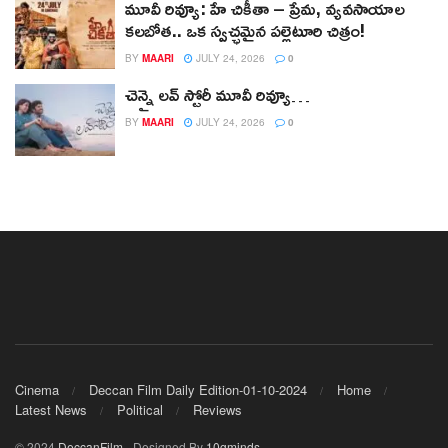
మూవీ రివ్యూ: హే చికీతా – ప్రేమ, వ్యవసాయాల
కలబోత.. ఒక స్వచ్ఛమైన పల్లెటూరి చిత్రం!
BY
MAARI
JULY 24, 2026
0
చెన్నై లవ్ స్టోరీ మూవీ రివ్యూ…
BY
MAARI
JULY 24, 2026
0
Cinema
Deccan Film Daily Edition-01-10-2024
Home
Latest News
Political
Reviews
© 2024
DeccanFilm
- Designed By
10gminds
.