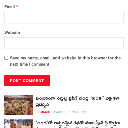
Email
*
Website
Save my name, email, and website in this browser for the
next time I comment.
సంబరంగా నెల్లుట్ల ప్రవీణ్ చంద్ర “సంత” చిత్ర కళా
ప్రదర్శన
BY
MAARI
AUGUST 3, 2026
0
‘అగధ’లో అద్భుతమైన కథతో పాటు స్క్రీన్ ప్లే కొత్తగా