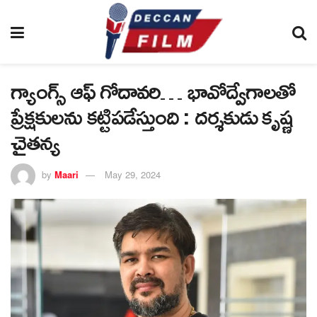
గ్యాంగ్స్ ఆఫ్ గోదావరి… భావోద్వేగాలతో
ప్రేక్షకులను కట్టిపడేస్తుంది : దర్శకుడు కృష్ణ
చైతన్య
by
Maari
May 29, 2024