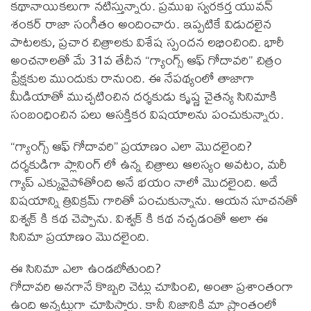
కథానాయికలుగా నటిస్తున్నారు. ప్రముఖ స్వరకర్త యువన్
శంకర్ రాజా సంగీతం అందించారు. ఇప్పటికే విడుదలైన
పాటలకు, ప్రచార చిత్రాలకు విశేష స్పందన లభించింది. భారీ
అంచనాలతో మే 31వ తేదీన “గ్యాంగ్స్ ఆఫ్ గోదావరి” చిత్రం
ప్రేక్షకుల ముందుకు రానుంది. ఈ నేపథ్యంలో తాజాగా
మీడియాతో ముచ్చటించిన దర్శకుడు కృష్ణ చైతన్య సినిమాకి
సంబంధించిన పలు ఆసక్తికర విషయాలను పంచుకున్నారు.
“గ్యాంగ్స్ ఆఫ్ గోదావరి” ప్రయాణం ఎలా మొదలైంది?
దర్శకుడిగా ప్లానింగ్ లో ఉన్న చిత్రాలు ఆలస్యం అవటం, మరీ
గ్యాప్ ఎక్కువైపోతోంది అనే భయం నాలో మొదలైంది. అదే
విషయాన్ని త్రివిక్రమ్ గారితో పంచుకున్నాను. ఆయన సూచనతో
విశ్వక్ కి కథ చెప్పాను. విశ్వక్ కి కథ నచ్చడంతో అలా ఈ
సినిమా ప్రయాణం మొదలైంది.
ఈ సినిమా ఎలా ఉండబోతుంది?
గోదావరి అనగానే కొబ్బరి చెట్లు చూపించి, అంతా ప్రశాంతంగా
ఉంది అన్నట్టుగా చూపిస్తారు. కానీ నిజానికి మా ప్రాంతంలో