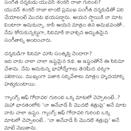
సంగీత దర్శకుడు యువన్ శంకర్ రాజా గురించి?
యువన్ శంకర్ రాజా లాంటి ప్రముఖ సంగీత దర్శకుడితో పని
చేయాలంటే మొదట భయపడ్డాను. ఆయన స్థాయికి నా మాట
వింటారా అనుకున్నా. కానీ ఆయన మాత్రం తన అనుభవంతో..
నేను కోరుకున్నట్టుగా, సినిమాకి కావాల్సిన అద్భుతమైన
సంగీతాన్ని అందించారు.
దర్శకుడిగా సినిమా చూసి సంతృప్తి చెందారా?
ఇది నాకు చాలా చాలా ఇష్టమైన కథ. ఆ ఇష్టంతోనే ఈ సినిమా
చేశాను. నేను అనుకున్న భావోద్వేగాలు తెరమీద చక్కగా
పలికాయి. ముఖ్యంగా పతాక సన్నివేశాలు మాత్రం హృదయాన్ని
హత్తుకుంటాయి.
‘గ్యాంగ్స్ ఆఫ్ గోదావరి’ గురించి ఒక్క మాటలో చెప్పాలంటే..?
మహా భారతంలోని “నా అనేవాడే నీ మొదటి శత్రువు” అనే మాట
నాకు చాలా ఇష్టం. గ్యాంగ్స్ ఆఫ్ గోదావరి గురించి ఒక్క
మాటలో చెప్పాలంటే.. “నా అనేవాడే నీ మొదటి శత్రువు” అనే
మాటే చెబుతాను.