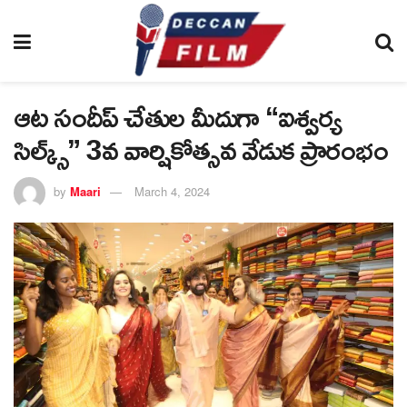
ఆట సందీప్ చేతుల మీదుగా “ఐశ్వర్య
సిల్క్స్” 3వ వార్షికోత్సవ వేడుక ప్రారంభం
by
Maari
March 4, 2024