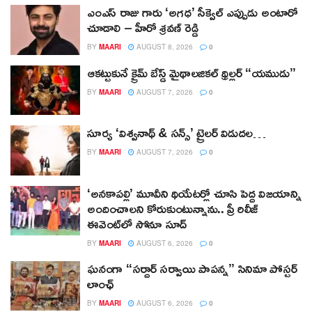
ఎంఎస్ రాజు గారు ‘అగధ’ సీక్వెల్ ఎప్పుడు అంటారో
చూడాలి – హీరో శ్రవణ్ రెడ్డి
BY
MAARI
AUGUST 8, 2026
0
ఆకట్టుకునే క్రైమ్ బేస్డ్ మైథాలజికల్ థ్రిల్లర్ “యముడు”
BY
MAARI
AUGUST 7, 2026
0
సూర్య ‘విశ్వనాథ్ & సన్స్’ ట్రైలర్ విడుదల…
BY
MAARI
AUGUST 7, 2026
0
‘అనకాపల్లి’ మూవీని థియేటర్లో చూసి పెద్ద విజయాన్ని
అందించాలని కోరుకుంటున్నాను.. ప్రీ రిలీజ్
ఈవెంట్‌లో సోనూ సూద్
BY
MAARI
AUGUST 6, 2026
0
ఘనంగా “సర్దార్ సర్వాయి పాపన్న” సినిమా పోస్టర్
లాంఛ్
BY
MAARI
AUGUST 6, 2026
0