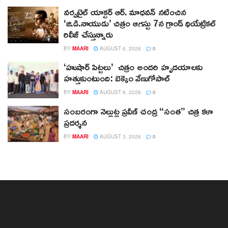
వర్సటైల్ యాక్టర్ ఆర్‌. మాధవన్‌ నటించిన
‘జి.డి.నాయుడు’ చిత్రం ఆగస్టు 7న గ్రాండ్ థియేట్రికల్
రిలీజ్ చేస్తున్నారు
BY
MAARI
AUGUST 6, 2026
0
‘హుషార్‌ పిట్టలు’ చిత్రం అందరి హృదయాలకు
హత్తుకుంటుంది: బెక్కెం వేణుగోపాల్‌
BY
MAARI
AUGUST 6, 2026
0
సంబరంగా నెల్లుట్ల ప్రవీణ్ చంద్ర “సంత” చిత్ర కళా
ప్రదర్శన
BY
MAARI
AUGUST 3, 2026
0