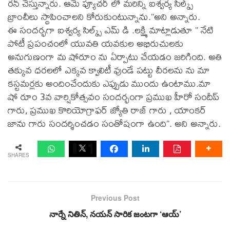
రన్ చేస్తున్నారు. ఆమె ఫ్యూచర్ లో మరిన్ని ఐశ్వర్య సిల్క్స్
బ్రాంచీలు స్థాపించాలని కోరుకుంటున్నాను.”అని అన్నారు.
ఈ సందర్భగా ఐశ్వర్య సిల్క్స్ ఎమ్ డి .లక్ష్మి మాట్లాడుతూ ” నేటి
పోటీ ప్రపంచంలో యువతి యవకుల అభిరుచులకు
అనుగుణంగా మ షోరూం ను ఏర్పాటు చేయడం జరిగింది. అతి
తక్కువ ధరలలో ఎక్కవ క్వాలిటీ వుండే పట్టు చీరలను ను మా
కస్టమర్లకు అందించేందుకు ఎప్పుడు ముందు ఉంటాము.మా
షో రూం 3వ వార్షికోత్సవం సందర్భంగా ప్రముఖ హీరో సందీప్
గారు, ప్రముఖ కొరియోగ్రాఫర్ జ్యోతి రాజ్ గారు , యాంకర్
జాను గారు సందర్శించడం సంతోషంగా ఉంది”. అని అన్నారు.
SHARES
Previous Post
నార్నే నితిన్, నయన్ సారిక జంటగా ‘ఆయ్’