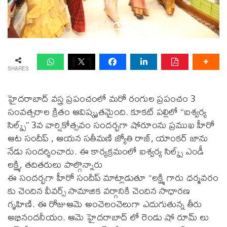
SHARES
హైదరాబాద్ వస్త్ర ప్రపంచంలో మరో రంగుల ప్రపంచం 3
సంవత్సరాల క్రితం ఆవిష్కృతమైంది. కూకట్ పల్లిలో “ఐశ్వర్య
సిల్క్స్” 3వ వార్షికోత్సవం సందర్భగా షోరూంను ప్రముఖ హీరో
ఆట సందీప్ , ఆయన సతీమణి జ్యోతి రాజ్, యాంకర్ జాను
నేడు సందర్శించారు. ఈ కార్యక్రమంలో ఐశ్వర్య సిల్క్స్ ఎండీ
లక్ష్మి, తదితరులు పాల్గొన్నారు
ఈ సందర్భగా హీరో సందీప్ మాట్లాడుతూ “లక్ష్మి గారు ధర్మవరం
కు చెందిన వీవర్స్ సామాజిక వర్గానికి చెందిన సాధారణ
గృహిణి. ఈ రోజుఆమె అంచెలంచెలుగా ఎదుగుతున్న తీరు
అభినందనీయం. ఆమె హైదరాబాద్ లో రెండు షో రూమ్ లు