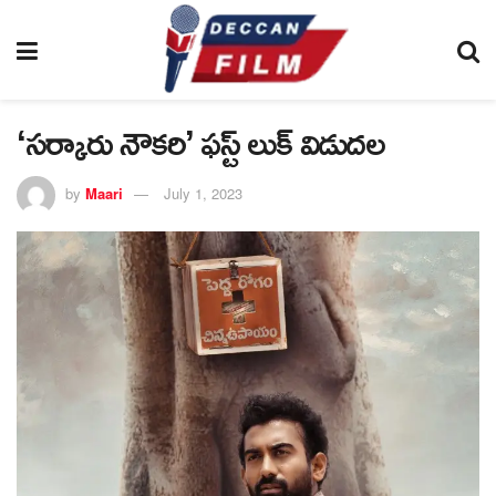
‘సర్కారు నౌకరి’ ఫస్ట్ లుక్ విడుదల
by
Maari
July 1, 2023