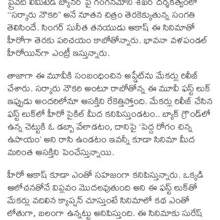
ప్రైవేట్ లిమిటెడ్ బ్యానర్ పై గంగనమోని శేఖర్ దర్శకత్వంలో
‘‘సర్కారు నౌకరి’’ అనే నూతన చిత్రం తెరకెక్కుతున్న సంగతి
తెలిసిందే. సింగర్ సునీత తనయుడు ఆకాష్‌ ఈ సినిమాతో
హీరోగా తెరకు పరిచయం కాబోతోన్నారు. భావనా వళపండల్
హీరోయిన్‌గా ఎంట్రీ ఇస్తున్నారు.
తాజాగా ఈ మూవీకి సంబంధించిన అప్డేట్‌ను మేకర్లు రిలీజ్
చేశారు. సర్కారు నౌకరి అంటూ రాబోతోన్న ఈ మూవీ ఫస్ట్ లుక్
ఇప్పుడు అందరిలోనూ ఆసక్తిని రేకెత్తిస్తోంది. మేకర్లు రిలీజ్ చేసిన
ఫస్ట్ లుక్‌లో హీరో సైకిల్ మీద కనిపిస్తుండటం.. బ్యాక్ గ్రౌండ్‌లో
ఉన్న చెట్టుకి ఓ డబ్బా వేలాడటం, దానిపై ‘పెద్ద రోగం చిన్న
ఉపాయం’ అని రాసి ఉండటం ఇవన్నీ కూడా సినిమా మీద
మరింత ఆసక్తిని పెంచేస్తున్నాయి.
హీరో ఆకాష్ కూడా ఎంతో సహజంగా కనిపిస్తున్నారు. ఒక్కడి
ఆలోచనతోనే విప్లవం మొదలవుతుంది అని ఈ ఫస్ట్ లుక్‌తో
మేకర్లు వదిలిన క్యాప్షన్ చూస్తుంటే సినిమాలో కథ ఎంతో
లోతుగా, బలంగా ఉన్నట్టు అనిపిస్తుంది. ఈ సినిమాకు సురేష్‌