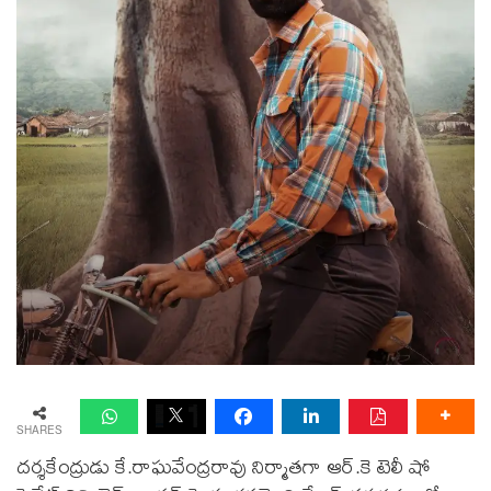
SHARES
దర్శకేంద్రుడు కే.రాఘవేంద్రరావు నిర్మాతగా ఆర్.కె టెలీ షో