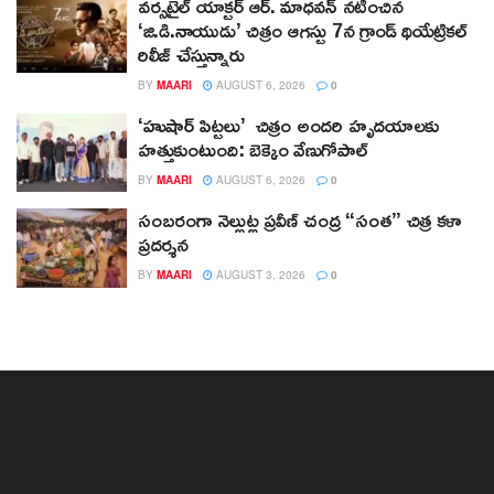
వర్సటైల్ యాక్టర్ ఆర్‌. మాధవన్‌ నటించిన
‘జి.డి.నాయుడు’ చిత్రం ఆగస్టు 7న గ్రాండ్ థియేట్రికల్
రిలీజ్ చేస్తున్నారు
BY
MAARI
AUGUST 6, 2026
0
‘హుషార్‌ పిట్టలు’ చిత్రం అందరి హృదయాలకు
హత్తుకుంటుంది: బెక్కెం వేణుగోపాల్‌
BY
MAARI
AUGUST 6, 2026
0
సంబరంగా నెల్లుట్ల ప్రవీణ్ చంద్ర “సంత” చిత్ర కళా
ప్రదర్శన
BY
MAARI
AUGUST 3, 2026
0