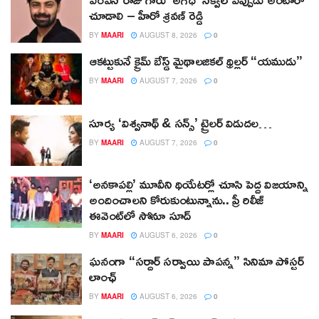
చూడాలి – హీరో శ్రవణ్ రెడ్డి
BY
MAARI
AUGUST 8, 2026
0
ఆకట్టుకునే క్రైమ్ బేస్డ్ మైథాలజికల్ థ్రిల్లర్ “యముడు”
BY
MAARI
AUGUST 7, 2026
0
సూర్య ‘విశ్వనాథ్ & సన్స్’ ట్రైలర్ విడుదల…
BY
MAARI
AUGUST 7, 2026
0
‘అనకాపల్లి’ మూవీని థియేటర్లో చూసి పెద్ద విజయాన్ని
అందించాలని కోరుకుంటున్నాను.. ప్రీ రిలీజ్
ఈవెంట్‌లో సోనూ సూద్
BY
MAARI
AUGUST 6, 2026
0
ఘనంగా “సర్దార్ సర్వాయి పాపన్న” సినిమా పోస్టర్
లాంఛ్
BY
MAARI
AUGUST 6, 2026
0