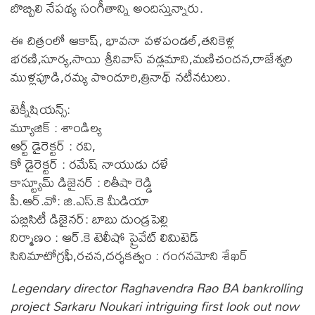
బొబ్బిలి నేపథ్య సంగీతాన్ని అందిస్తున్నారు.
ఈ చిత్రంలో ఆకాష్, భావనా వళపండల్,తనికెళ్ల
భరణి,సూర్య,సాయి శ్రీనివాస్ వడ్లమాని,మణిచందన,రాజేశ్వరి
ముళ్లపూడి,రమ్య పొందూరి,త్రినాథ్ నటీనటులు.
టెక్నీషియన్స్:
మ్యూజిక్ : శాండిల్య
ఆర్ట్ డైరెక్టర్ : రవి,
కో డైరెక్టర్ : రమేష్ నాయుడు దళే
కాస్ట్యూమ్ డిజైనర్ : రితీషా రెడ్డి
పీ.ఆర్.వో: జి.ఎస్.కె మీడియా
పబ్లిసిటీ డిజైనర్: బాబు దుండ్రపెల్లి
నిర్మాణం : ఆర్.కె టెలీషో ప్రైవేట్ లిమిటెడ్
సినిమాటోగ్రఫీ,రచన,దర్శకత్వం : గంగనమోని శేఖర్
Legendary director Raghavendra Rao BA bankrolling
project Sarkaru Noukari intriguing first look out now