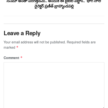
సినిమా అంతా పరిగెత్తడమే.. అందుకే ఈ టైటిల్ పెట్టాం.. ‘భాగ్ సాలే’
డైరెక్టర్ ప్రణీత్ బ్రాహ్మాండపల్లి
Leave a Reply
Your email address will not be published.
Required fields are
marked
*
Comment
*