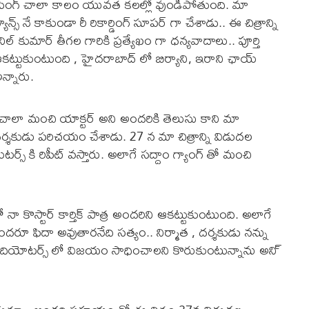
్ధ సింగ్ చాలా కాలం యువత కలల్లో వుండిపోతుంది. మా
్స్ నే కాకుండా రీ రికార్డింగ్ సూపర్ గా చేశాడు.. ఈ చిత్రాన్ని
ిల్ కుమార్ తీగల గారికి ప్రత్యేఖం గా ధన్యవాదాలు.. పూర్తి
ి ఆకట్టుకుంటుంది , హైదరాబాద్ లో బిర్యాని, ఇరాని ఛాయ్
న్నారు.
నం చాలా మంచి యాక్టర్ అని అందరికి తెలుసు కాని మా
దర్శకుడు పరిచయం చేశాడు. 27 న మా చిత్రాన్ని విడుదల
టర్స్ కి రిపీట్ వస్తారు. అలాగే సద్దాం గ్యాంగ్ తో మంచి
నా కొస్టార్ కార్తిక్ పాత్ర అందరిని ఆకట్టుకుంటుంది. అలాగే
అందరూ ఫిదా అవుతారనేది సత్యం.. నిర్మాత , దర్శకుడు నన్ను
దియోటర్స్ లో విజయం సాధించాలని కొరుకుంటున్నాను అని్