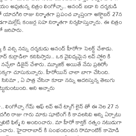
రిచయం అవుతున్న చిత్రం లింగోచ్చా.. ఆనంద్ బడా ని దర్శకుడి
 లో యాదగిరి రాజు నిర్మాతగా ప్రపంచ వ్యాప్తంగా అక్టొబర్ 27న
డగామల్లేష్ కంజర్ల సహ నిర్మాతగా నిర్వహిస్తున్నారు. ఈ చిత్రం
యలో జరిపారు.
ూ కి వచ్చి నన్ను దర్శకుడు ఆనంద్ హీరోగా సెలక్ట్ చేశాడు.
 కుర్రాడిలా కనిపిస్తాను.. ఒక వైవిధ్యమైన లవ్ స్టోరి కి
చ్చేలా డిజైన్ చేశారు. మ్యూజిక్ అయితే నేను ప్రతిరోు
్క సక్కగా చూసుకున్నారు. హీరోయిన్ చాలా బాగా చేసింది.
సినిమా , ఏ పాత్ర చేసినా కూడా నన్ను ఆదరిస్తున్న తెలుగు
కట్టుకుంటుంది. అని అన్నారు
ింగోచ్చా గేమ్ ఆఫ్ లవ్ అనే ట్యాగ్ లైన్ తో ఈ నెల 27 న
దగిరి రాజు గారు మాకు షూటింగ్ కి కావలసివి అన్ని ఏర్పాటు
ిటి ఫిల్మ్ ని అందించారు. మా హీరో కార్తిక్ రత్నం నటుడుగా
పాయించారు. హైదారాబాద్ కి సంభందించిన రొమాంటిక్ కామోడి