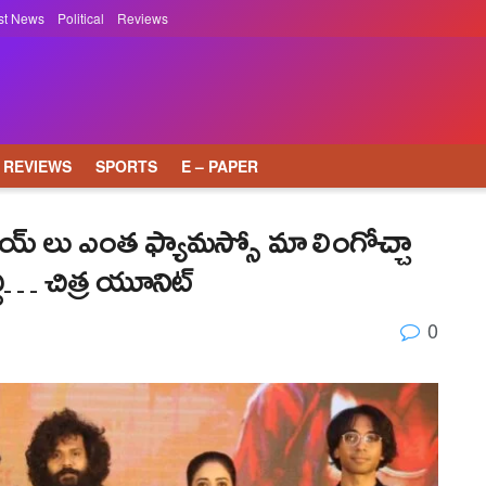
st News
Political
Reviews
REVIEWS
SPORTS
E – PAPER
ాయ్ లు ఎంత ఫ్యామస్సో మా లింగోచ్చా
ి… చిత్ర యూనిట్
0