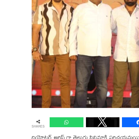
SHARES
దియోటర్ అర్టిస్ట్ గా తెలుగు సినిమాకి పరిచయమయ