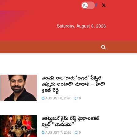
Saturday, August 8, 2026
ఎంఎస్ రాజు గారు ‘అగధ’ సీక్వెల్
ఎప్పుడు అంటారో చూడాలి – హీరో
శ్రవణ్ రెడ్డి
AUGUST 8, 2026
0
ఆకట్టుకునే క్రైమ్ బేస్డ్ మైథాలజికల్
థ్రిల్లర్ “యముడు”
AUGUST 7, 2026
0