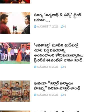
సూర్య ‘విశ్వనాథ్ & సన్స్’ ట్రైలర్
విడుదల…
AUGUST 7, 2026
0
‘అనకాపల్లి’ మూవీని థియేటర్లో
చూసి పెద్ద విజయాన్ని
అందించాలని కోరుకుంటున్నాను..
ప్రీ రిలీజ్ ఈవెంట్‌లో సోనూ సూద్
AUGUST 6, 2026
0
ఘనంగా “సర్దార్ సర్వాయి
పాపన్న” సినిమా పోస్టర్ లాంఛ్
AUGUST 6, 2026
0