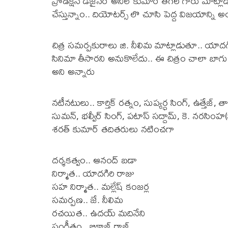
ప్రోడక్షన్ డిజైనర్ అనిల్ కుమార్ తీగల గారు మ
చేస్తున్నాం.. దియోటర్స్ లొ చూసి పెద్ద విజయాన్ని
చిత్ర సమర్పకురాలు జి. నీలిమ మాట్లాడుతూ.. యాద
సినిమా తీసారని అనుకొలేదు.. ఈ చిత్రం చాలా బాగ
అని అన్నారు
నటీనటులు.. కార్తిక్ రత్నం, సుప్యర్ధ సింగ్, ఉత్తేజ్,
సుమన్, భల్వీర్ సింగ్, పటాస్ సద్దామ్, కె. నరసింహ(మి
శరత్ కుమార్ తదితరులు నటించగా
దర్శకత్వం.. ఆనంద్ బడా
నిర్మాత.. యాదగిరి రాజు
సహ నిర్మాత.. మల్లేష్ కంజర్ల
సమర్పణ.. జే. నీలిమ
రచయిత.. ఉదయ్ మదినేని
సంగీతం.. బికాజ్ రాజ్