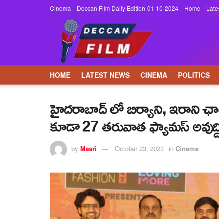
Cinema
Deccan Film Daily Edition-01-10-2024
Home
Late
HOME
LATEST NEWS
CINEMA
POLITICS
హైదరాబాద్ లో బిర్యాని, ఇరాని ఛ
కూడా 27 తరువాత ఫ్యామస్ అవుద్ద
by
Maari
October 23, 2023
in
Cinema