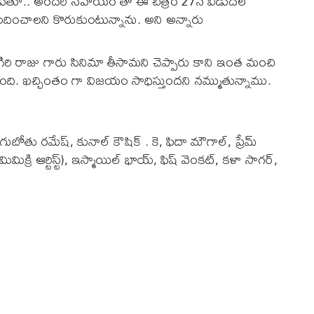
ాట్లాడుతూ.. అందరి సహయం తో ఈ చిత్రం 27న విడుదల
 అందించాలని కొరుకుంటున్నాను. అని అన్నారు
గిరి రాజు గారు సినిమా తీసామని చెప్పారు కాని ఇంత మంచి
ుంది. ఖచ్చింతం గా విజయం సాధిస్తుందని నమ్ముతున్నాము.
 తాగుబోతు రమేష్, కునాల్ కౌషిక్ . కె, ఫిదా మౌగాల్, ప్రేమ్
మిక్రి ఆర్టిస్ట్), ఇస్మాయిల్ భాయ్, ఫిష్ వెంకట్, కళా సాగర్,