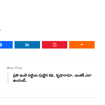
ం
Next Post
ప్రతి ఇంటి నట్టింట పుట్టిన కథ.. కృషారామా.. ఇంతకీ ఎలా
ఉందంటే..