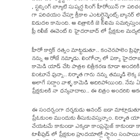
, స్టన్నింగ్ బ్యాూటి సుప్యర్ద సింగ్ హీరోయిన్ గా ప
గా పరిచయం చేస్తూ శ్రీకాల ఎంటర్టైన్మెంట్స్ బ్యానర్
విడుదల కానుంది. ఆ చిత్రానికి జె నీలిమ సమర్సిస్తుం
ప్రీ రిలీజ్ ఈవెంట్ ని హైదరాబాద్ లో ప్రేక్షకుల మద్
హీరో కార్తిక్ రత్నం మాట్టడుతూ.. కంచెరపాలెం ప్రివ్య
నన్ను ఆ రోజే నమ్మాడు. లింగోచ్చా లో పక్కా హైదరాబాద్
కామెడి యాడ్ చేసి పాత్రల చిత్రీకరణ కూడా అందరికి న
వింటూనే వున్నా.. నిర్మాత గారు నన్ను తమ్ముడి లెక
అలాగే సద్దాం వాళ్ళ కామెడి అదిరిపోయింది. నేను ఏ 
ప్రేక్షకులకి నా ధన్యవాదాలు.. ఈ చిత్రం అందరిని ఆ
ఈ సందర్బంగా దర్శకుడు ఆనంద్ బడా మాట్లాడుతూ.. ల
ప్రేఓకుంల ముందుకు తీసుకువస్తున్నాం. నిర్మాత యా
చేయటమే కాకుండా ఎక్కడా కాంప్రమైజ్ కాకుండా క్వాల
టాలీవుడ్ లో ప్రేక్షకుల హ్రుదయాల్లో స్థానం సం