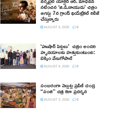
వర్సటైల్ యాక్టర్ ఆర్‌. మాధవన్‌
నటించిన ‘జి.డి.నాయుడు’ చిత్రం
ఆగస్టు 7న గ్రాండ్ థియేట్రికల్ రిలీజ్
చేస్తున్నారు
AUGUST 6, 2026
0
‘హుషార్‌ పిట్టలు’ చిత్రం అందరి
హృదయాలకు హత్తుకుంటుంది:
బెక్కెం వేణుగోపాల్‌
AUGUST 6, 2026
0
సంబరంగా నెల్లుట్ల ప్రవీణ్ చంద్ర
“సంత” చిత్ర కళా ప్రదర్శన
AUGUST 3, 2026
0