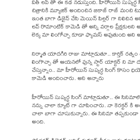
విత్ లవ్ తో ఈ కథ నడుస్తుంది. హీరోయిన్ సుప్యర
చిత్రానికి మ్యూజిక్ అందించిన బికాజ్ రాజ్ మంచి ట్యూన
ఇంత బాగా డిజైన్ చేసి మెయిన్ పిల్లర్ గా నిలిచిన అన
లవ్ రొమాంటిక్ కామెడి తో అన్ని వర్గాల ప్రేక్షకులన
లెక్క మా లింగోచ్చా కూడా ఫ్యామస్ అవుతుంది అని అ
నిర్మాత యాదగిరి రాజు మాట్లాడుతూ.. కార్తిక్ రత్
లింగొచ్చా తో ఆయనలో వున్న స్టార్ యాక్టర్ ని మా 
చేస్తున్నాం.. మా హీరోయిన్ సుప్యర్ధ సింగ్ కొసం ధియె
కామెడి అందించారు. అని అన్నారు
హీరోయిన్ సుప్యర్థ సింగ్ మాట్లాడుతూ.. ఈ సినిమాలో 
నన్ను చాలా క్యూట్ గా చూపించారు. నా కెరక్టర్ కి 
చాలా బాగా చూసుకున్నారు. ఈ సినిమా తప్పకుండా 
అంది.