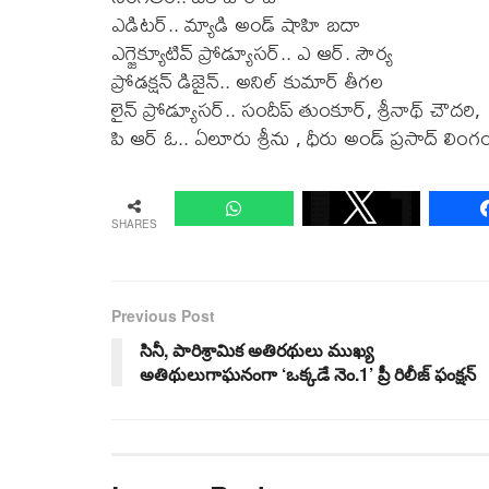
ఎడిటర్.. మ్యాడి అండ్ షాహి బదా
ఎగ్జెక్యూటివ్ ప్రోడ్యూసర్.. ఎ ఆర్. సౌర్య
ప్రోడక్షన్ డిజైన్.. అనిల్ కుమార్ తీగల
లైన్ ప్రోడ్యూసర్.. సందీప్ తుంకూర్, శ్రీనాథ్ చౌదరి,
పి ఆర్ ఓ.. ఏలూరు శ్రీను , ధీరు అండ్ ప్రసాద్ లింగ
SHARES
Previous Post
సినీ, పారిశ్రామిక అతిరథులు ముఖ్య
అతిథులుగాఘనంగా ‘ఒక్కడే నెం.1’ ప్రీ రిలీజ్‌ ఫంక్షన్‌