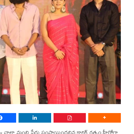
్యి చాలా మంచి పేరు సంపాయిందచిన కార్తిక్ రత్నం హీరోగా