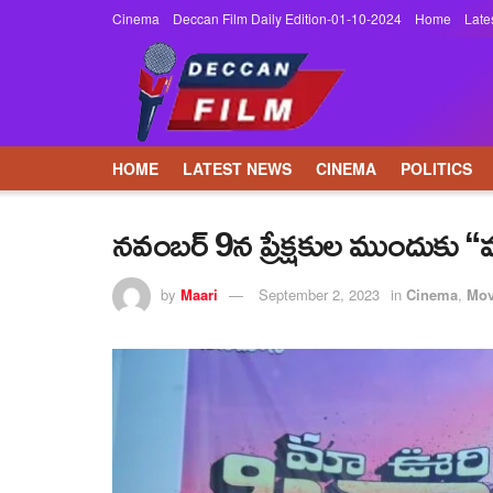
Cinema
Deccan Film Daily Edition-01-10-2024
Home
Late
HOME
LATEST NEWS
CINEMA
POLITICS
నవంబర్ 9న ప్రేక్షకుల ముందుకు 
by
Maari
September 2, 2023
in
Cinema
,
Mov