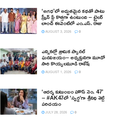
‘అగధ’లో అద్భుతమైన కథతో పాటు
స్క్రీన్ ప్లే కొత్తగా ఉంటుంది – ట్రైలర్
లాంచ్ ఈవెంట్‌లో ఎం.ఎస్. రాజు
AUGUST 3, 2026
0
ఎన్నికల్లో శ్రామిక ప్యానల్‌
ఘనవిజయం– అధ్యక్షునిగా మూడో
సారి కొయ్యలమూడి రాకేష్‌
AUGUST 1, 2026
0
‘ఆదర్శ కుటుంబం హౌస్ నెం. 47’
– #AK47లో ‘స్వర్ణ‘గా శ్రీనిధి శెట్టి
పరిచయం
JULY 28, 2026
0