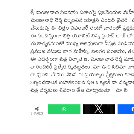
శ్రీ మంజునాథ సినిమాస్ పతాంపై పులివెందుల మహేష
మంజునాధ్ రెడ్డి నిర్మించిన యాక్షన్ ఎంటర్ టైనర్ “మా 
చేసుకున్న ఈ చిత్రం నవంబర్ రెండో వారంలో ప్రేక్
ఈ సందర్భంగా చిత్ర యూనిట్ నిన్న ప్రసాద్ లాబ్ ల
ఈ కార్యక్రమంలో ముఖ్య అతిధులుగా పీపుల్ మీడియా ఎగ్
ప్రముఖ నటులు నాగ మహేష్, బలగం సంజయ్, తదితరు
ఈ సదర్భంగా చిత్ర నిర్మాత జి. మంజునాథ రెడ్డి మాట్
వారందరికీ ప్రత్యేక కృతజ్ఞతలు. మా ఊరి సినిమా బ
గా వుంది. మేము చేసిన ఈ ప్రయత్నం ప్రేక్షకులు కూ
నిర్మించడానికి సహకరించిన ప్రతి ఒక్కరికీ నా ధన్య
చిత్ర దర్శకులు శివరాం తేజ మాట్లాడుతూ ” మా సి
SHARES