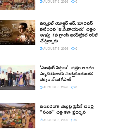
AUGUST 6, 2026
0
వర్సటైల్ యాక్టర్ ఆర్‌. మాధవన్‌
నటించిన ‘జి.డి.నాయుడు’ చిత్రం
ఆగస్టు 7న గ్రాండ్ థియేట్రికల్ రిలీజ్
చేస్తున్నారు
AUGUST 6, 2026
0
‘హుషార్‌ పిట్టలు’ చిత్రం అందరి
హృదయాలకు హత్తుకుంటుంది:
బెక్కెం వేణుగోపాల్‌
AUGUST 6, 2026
0
సంబరంగా నెల్లుట్ల ప్రవీణ్ చంద్ర
“సంత” చిత్ర కళా ప్రదర్శన
AUGUST 3, 2026
0