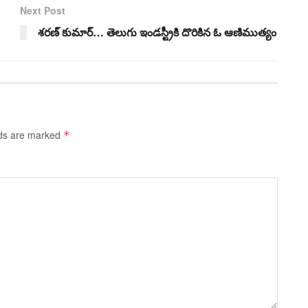
Next Post
శ‌ర‌ణ్ కుమార్‌… తెలుగు ఇండ‌స్ట్రీకి దొరికిన ఓ ఆణిముత్యం
lds are marked
*