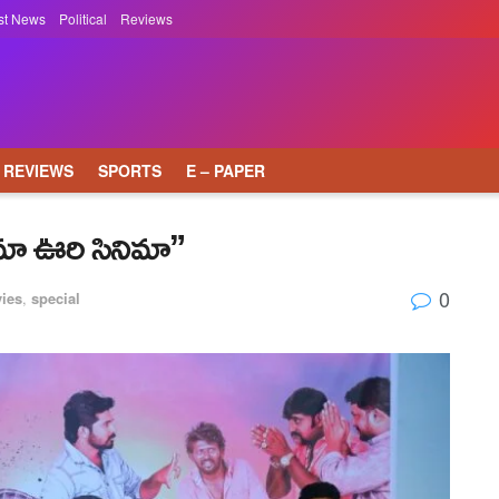
st News
Political
Reviews
REVIEWS
SPORTS
E – PAPER
“మా ఊరి సినిమా”
0
ies
,
special