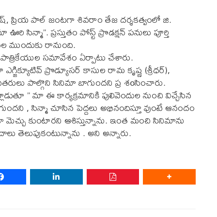
్, ప్రియ పాల్ జంటగా శివరాం తేజ దర్శకత్వంలో జి.
ఊరి సిన్మా”. ప్రస్తుతం పోస్ట్ ప్రొడక్షన్ పనులు పూర్తి
షకుల ముందుకు రానుంది.
ో పాత్రికేయుల సమావేశం ఏర్పాటు చేశారు.
జిక్యూటివ్ ప్రొడ్యూసర్ కాసుల రామ కృష్ణ (శ్రీధర్),
లు పాల్గొని సినిమా బాగుందని ప్ర శoసించారు.
లాడుతూ ” మా ఈ కార్యక్రమానికి పులివెందుల నుంచి విచ్చేసిన
ాగుందని , సిన్మా చూసిన పెద్దలు అభినందిస్తూ వుంటే ఆనందం
డా మెచ్చు కుంటారని ఆశిస్తున్నాను. ఇంత మంచి సినిమాను
వాదాలు తెలుపుకంటున్నాను . అని అన్నారు.