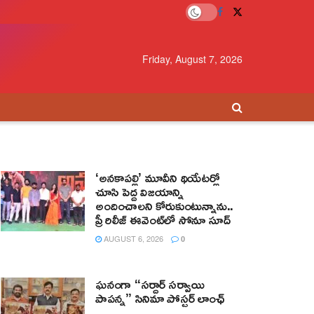
Friday, August 7, 2026
‘అనకాపల్లి’ మూవీని థియేటర్లో
చూసి పెద్ద విజయాన్ని
అందించాలని కోరుకుంటున్నాను..
ప్రీ రిలీజ్ ఈవెంట్‌లో సోనూ సూద్
AUGUST 6, 2026
0
ఘనంగా “సర్దార్ సర్వాయి
పాపన్న” సినిమా పోస్టర్ లాంఛ్