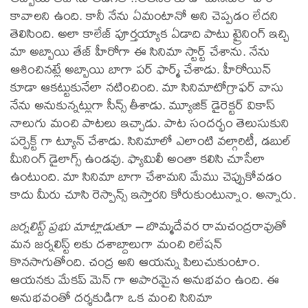
కావాలని ఉంది. కానీ నేను ఏమంటానో అని చెప్పడం లేదని
తెలిసింది. అలా కాలేజ్ పూర్తయ్యాక ఏడాది పాటు ట్రైనింగ్ ఇచ్చి
మా అబ్బాయి తేజ్ హీరోగా ఈ సినిమా స్టార్ట్ చేశాను. నేను
ఆశించినట్లే అబ్బాయి బాగా పర్ ఫార్మ్ చేశాడు. హీరోయిన్
కూడా ఆకట్టుకునేలా నటించింది. మా సినిమాటోగ్రాఫర్ వాసు
నేను అనుకున్నట్లుగా సీన్స్ తీశాడు. మ్యూజిక్ డైరెక్టర్ వికాస్
నాలుగు మంచి పాటలు ఇచ్చాడు. పాట సందర్భం తెలుసుకుని
పర్పెక్ట్ గా ట్యూన్ చేశాడు. సినిమాలో ఎలాంటి వల్గారిటీ, డబుల్
మీనింగ్ డైలాగ్స్ ఉండవు. ఫ్యామిలీ అంతా కలిసి చూసేలా
ఉంటుంది. మా సినిమా బాగా చేశామని మేము చెప్పుకోవడం
కాదు మీరు చూసి రెస్పాన్స్ ఇస్తారని కోరుకుంటున్నాం. అన్నారు.
జర్నలిస్ట్ ప్రభు మాట్లాడుతూ –
బొమ్మదేవర రామచంద్రరావుతో
మన జర్నలిస్ట్ లకు దశాబ్దాలుగా మంచి రిలేషన్
కొనసాగుతోంది. చంద్ర అని ఆయన్ను పిలుచుకుంటాం.
ఆయనకు మేకప్ మెన్ గా అపారమైన అనుభవం ఉంది. ఈ
అనుభవంతో దర్శకుడిగా ఒక మంచి సినిమా