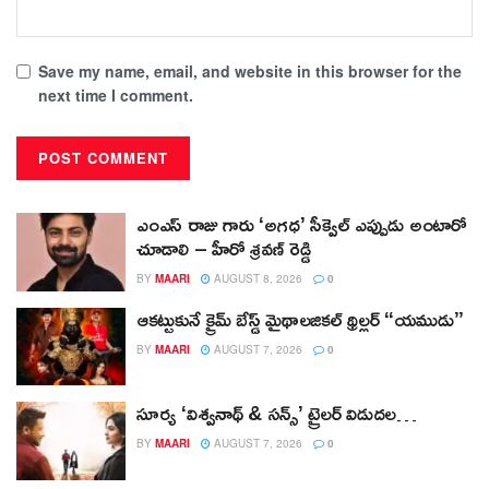
Save my name, email, and website in this browser for the
next time I comment.
ఎంఎస్ రాజు గారు ‘అగధ’ సీక్వెల్ ఎప్పుడు అంటారో
చూడాలి – హీరో శ్రవణ్ రెడ్డి
BY
MAARI
AUGUST 8, 2026
0
ఆకట్టుకునే క్రైమ్ బేస్డ్ మైథాలజికల్ థ్రిల్లర్ “యముడు”
BY
MAARI
AUGUST 7, 2026
0
సూర్య ‘విశ్వనాథ్ & సన్స్’ ట్రైలర్ విడుదల…
BY
MAARI
AUGUST 7, 2026
0