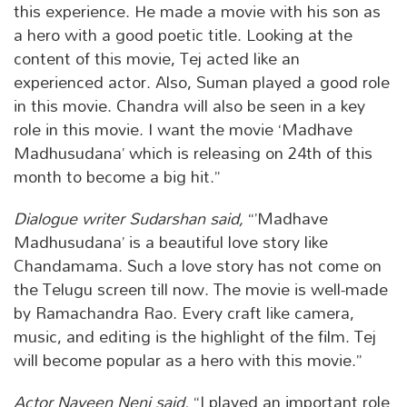
this experience. He made a movie with his son as
a hero with a good poetic title. Looking at the
content of this movie, Tej acted like an
experienced actor. Also, Suman played a good role
in this movie. Chandra will also be seen in a key
role in this movie. I want the movie ‘Madhave
Madhusudana’ which is releasing on 24th of this
month to become a big hit.”
Dialogue writer Sudarshan said,
“’Madhave
Madhusudana’ is a beautiful love story like
Chandamama. Such a love story has not come on
the Telugu screen till now. The movie is well-made
by Ramachandra Rao. Every craft like camera,
music, and editing is the highlight of the film. Tej
will become popular as a hero with this movie.”
Actor Naveen Neni said,
“I played an important role