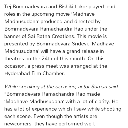
Tej Bommadevara and Rishiki Lokre played lead
roles in the upcoming movie ‘Madhave
Madhusudana’ produced and directed by
Bommadevara Ramachandra Rao under the
banner of Sai Ratna Creations. This movie is
presented by Bommadevara Sridevi. ‘Madhave
Madhusudana’ will have a grand release in
theatres on the 24th of this month. On this
occasion, a press meet was arranged at the
Hyderabad Film Chamber.
While speaking at the occasion, actor Suman said,
“Bommadevara Ramachandra Rao made
‘Madhave Madhusudana’ with a lot of clarity. He
has a lot of experience which I saw while shooting
each scene. Even though the artists are
newcomers, they have performed well.