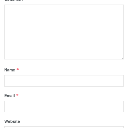
Name
*
Email
*
Website