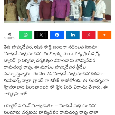
SHARES
తేజ్ బొమ్మదేవర, రిషికి లొక్రే‌ జంటగా నటించిన సినిమా
‘మాధవే మధుసూదన’. ఈ చిత్రాన్ని సాయి రత్న క్రియేషన్స్
బ్యానర్ పై నిర్మిస్తూ దర్శకత్వం వహించారు బొమ్మదేవర
రామచంద్ర రావు. ఈ మూవీని బొమ్మదేవర శ్రీదేవి
సమర్పిస్తున్నారు. ఈ నెల 24 ‘మాధవే మధుసూదన’ సినిమా
థియేటర్స్ ద్వారా గ్రాండ్ గా రిలీజ్ కాబోతోంది. ఈ సందర్భంగా
హైదరాబాద్ ఫిలింఛాంబర్ లో ప్రెస్ మీట్ ఏర్పాటు చేశారు. ఈ
కార్యక్రమంలో
యాక్టర్ సుమన్ మాట్లాడుతూ –
‘మాధవే మధుసూదన’
సినిమాను దర్శకుడు బొమ్మదేవర రామచంద్ర రావు చాలా