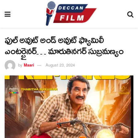
ఫుల్ అవుట్ అండ్ అవుట్ ఫ్యామిలీ
ఎంటర్టైనర్… మారుతినగర్ సుబ్రమణ్యం
by
Maari
August 23, 2024