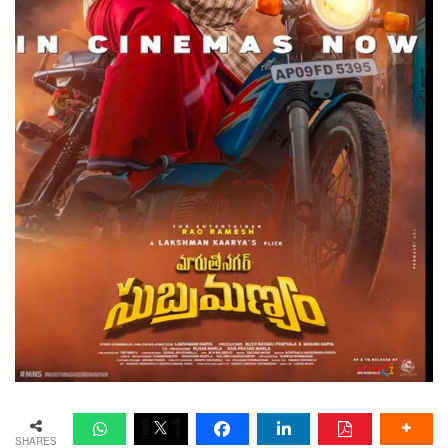
SHARES