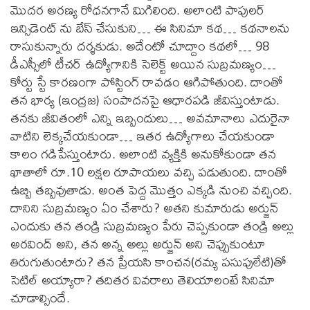
మొదర అరణ్య రోధనగానే మిగిలింది. అలాంటి పాపులర్
ఇన్సిడెంట్ ను బేస్ చేసుకుని… ఈ సినిమా కథ… కథనాలను
రాసుకున్నారు దర్శకుడు. అదేంటో చూద్దాం కథలో… 98
డీఎస్సీలో టీచర్ ఉద్యోగానికి సెలెక్ట్ అయిన సుబ్రమణ్యం…
కోర్టు స్టే కారణంగా పోస్టింగ్ రావడం ఆగిపోతుంది. దాంతో
తన భార్య (ఇంద్రజ) సంపాదనపై ఆధారపడి జీవిస్తుంటాడు.
తనకు జీవితంలో ఎన్ని ఇబ్బందులు… అవమానాలు ఎదురైనా
వాటిని లెక్కచేయకుండా… ఇతర ఉద్యోగాలు చేయకుండా
కాలం గడిపేస్తుంటారు. అలాంటి వ్యక్తికి అనుకోకుండా తన
ఖాతాలో రూ.10 లక్షల రూపాయలు వచ్చి పడుతుంది. దాంతో
ఉబ్బి తబ్బవుతాడు. అంత పెద్ద మొత్తం ఎక్కడి నుంచి వచ్చింది.
దానిని సుబ్రమణ్యం ఏం చేశారు? అతని కుమారుడు అర్జున్
ఎందుకు తన తండ్రి సుబ్రమణ్యం పేరు చెప్పకుండా తండ్రి అల్లు
అరవింద్ అని, తన అన్న అల్లు అర్జున్ అని చెప్పుకుంటూ
తిరుగుతుంటారు? తన ప్రేయసి కాంచన(రమ్య పసుపులేటి)తో
సెటిల్ అయ్యారా? తదితర వివరాలు తెలియాలంటే సినిమా
చూడాల్సిందే.