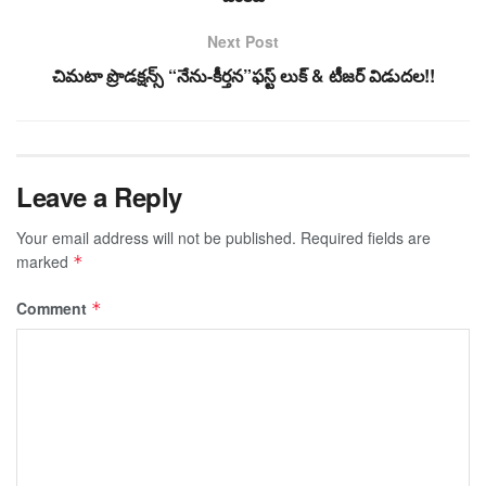
Next Post
చిమటా ప్రొడక్షన్స్ “నేను-కీర్తన”ఫస్ట్ లుక్ & టీజర్ విడుదల!!
Leave a Reply
Your email address will not be published.
Required fields are
marked
*
Comment
*