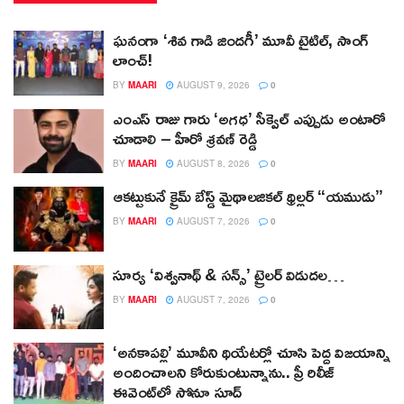
ఘనంగా ‘శివ గాడి జింద‌గీ’ మూవీ టైటిల్, సాంగ్
లాంచ్!
BY
MAARI
AUGUST 9, 2026
0
ఎంఎస్ రాజు గారు ‘అగధ’ సీక్వెల్ ఎప్పుడు అంటారో
చూడాలి – హీరో శ్రవణ్ రెడ్డి
BY
MAARI
AUGUST 8, 2026
0
ఆకట్టుకునే క్రైమ్ బేస్డ్ మైథాలజికల్ థ్రిల్లర్ “యముడు”
BY
MAARI
AUGUST 7, 2026
0
సూర్య ‘విశ్వనాథ్ & సన్స్’ ట్రైలర్ విడుదల…
BY
MAARI
AUGUST 7, 2026
0
‘అనకాపల్లి’ మూవీని థియేటర్లో చూసి పెద్ద విజయాన్ని
అందించాలని కోరుకుంటున్నాను.. ప్రీ రిలీజ్
ఈవెంట్‌లో సోనూ సూద్