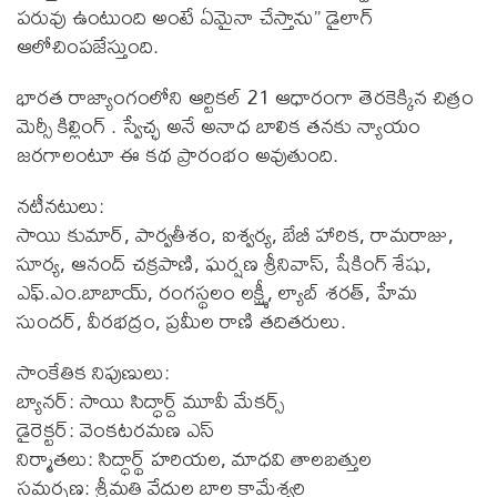
పరువు ఉంటుంది అంటే ఏమైనా చేస్తాను” డైలాగ్
ఆలోచింపజేస్తుంది.
భారత రాజ్యాంగంలోని ఆర్టికల్ 21 ఆధారంగా తెరకెక్కిన చిత్రం
మెర్సీ కిల్లింగ్ . స్వేచ్ఛ అనే అనాధ బాలిక తనకు న్యాయం
జరగాలంటూ ఈ కథ ప్రారంభం అవుతుంది.
నటీనటులు:
సాయి కుమార్, పార్వతీశం, ఐశ్వర్య, బేబీ హారిక, రామరాజు,
సూర్య, ఆనంద్ చక్రపాణి, ఘర్షణ శ్రీనివాస్, షేకింగ్ శేషు,
ఎఫ్.ఎం.బాబాయ్, రంగస్థలం లక్ష్మీ, ల్యాబ్ శరత్, హేమ
సుందర్, వీరభద్రం, ప్రమీల రాణి తదితరులు.
సాంకేతిక నిపుణులు:
బ్యానర్: సాయి సిద్ధార్ద్ మూవీ మేకర్స్
డైరెక్టర్: వెంకటరమణ ఎస్
నిర్మాతలు: సిద్ధార్థ్ హరియల, మాధవి తాలబత్తుల
సమర్పణ: శ్రీమతి వేదుల బాల కామేశ్వరి