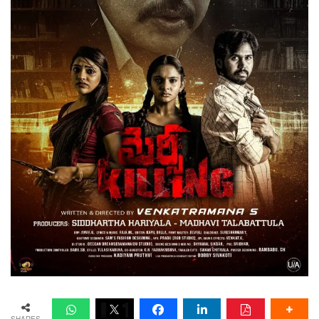
SHARES