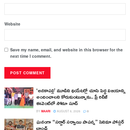
Website
Save my name, email, and website in this browser for the
next time I comment.
‘అనకాపల్లి’ మూవీని థియేటర్లో చూసి పెద్ద విజయాన్ని
అందించాలని కోరుకుంటున్నాను.. ప్రీ రిలీజ్
ఈవెంట్‌లో సోనూ సూద్
BY
MAARI
AUGUST 6, 2026
0
ఘనంగా “సర్దార్ సర్వాయి పాపన్న” సినిమా పోస్టర్
లాంఛ్