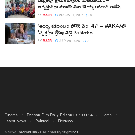
అధ్యక్షునిగా మూడో సారి కొయ్యలమూడి రాకేష్‌
BY
MAARI
AUGUST 1, 2026
0
‘ఆదర్శ కుటుంబం హౌస్ నెం. 47’ – #AK47లో
‘స్వర్ణ‘గా శ్రీనిధి శెట్టి పరిచయం
BY
MAARI
JULY 28, 2026
0
Cinema
Deccan Film Daily Edition-01-10-2024
Home
Latest News
Political
Reviews
© 2024
DeccanFilm
- Designed By
10gminds
.