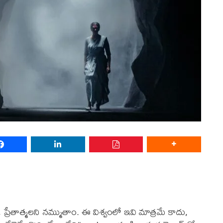
, ప్రేతాత్మలని నమ్ముతాం. ఈ విశ్వంలో ఇవి మాత్రమే కాదు,