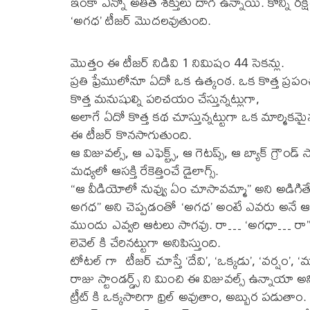
ఇంకా ఎన్నో అతీత శక్తులు దాగి ఉన్నాయి. కొన్ని రక్షిం
‘అగధ’ టీజర్ మొదలవుతుంది.
మొత్తం ఈ టీజర్ నిడివి 1 నిమిషం 44 సెకన్లు.
ప్రతి ఫ్రేములోనూ ఏదో ఒక ఉత్కంఠ. ఒక కొత్త ప్రపంచాన్
కొత్త మనుషుల్ని పరిచయం చేస్తున్నట్లుగా,
అలాగే ఏదో కొత్త కథ చూస్తున్నట్టుగా ఒక మార్మి
ఈ టీజర్ కొనసాగుతుంది.
ఆ విజువల్స్, ఆ ఎఫెక్ట్స్, ఆ గెటప్స్, ఆ బ్యాక్ గ్రౌండ్
మధ్యలో ఆసక్తి రేకెత్తించే డైలాగ్స్.
“ఆ వీడియోలో నువ్వు ఏం చూసావమ్మా” అని అడ
అగధ” అని చెప్పడంతో ‘అగధ’ అంటే ఎవరు అనే ఆసక్
ముందు ఎవ్వరి ఆటలు సాగవు. రా… ‘అగధా… రా”అంట
లెవెల్ కి చేరినట్టుగా అనిపిస్తుంది.
టోటల్ గా టీజర్ చూస్తే ‘దేవి’, ‘ఒక్కడు’, ‘వర్షం’, ‘మ
రాజు స్టాండర్డ్స్ ని మించి ఈ విజువల్స్ ఉన్నాయా అ
ట్రీట్ కి ఒక్కసారిగా థ్రిల్ అవుతాం, అబ్బుర పడుత