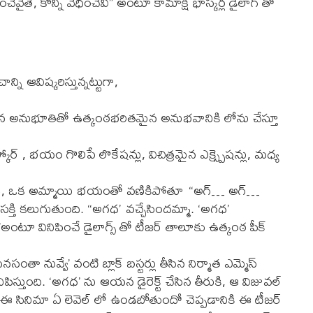
చేవైతే, కొన్ని వేధించేవి” అంటూ కామాక్షి భాస్కర్ల డైలాగ్ తో
ని ఆవిష్కరిస్తున్నట్టుగా,
కమైన అనుభూతితో ఉత్కంఠభరితమైన అనుభవానికి లోను చేస్తూ
 స్కోర్ , భయం గొలిపే లొకేషన్లు, విచిత్రమైన ఎక్స్ప్రెషన్లు, మధ్య
ిగితే, ఒక అమ్మాయి భయంతో వణికిపోతూ “అగ్… అగ్…
తి కలుగుతుంది. “అగధ’ వచ్చేసిందమ్మా. ‘అగధ’
ూ వినిపించే డైలాగ్స్ తో టీజర్ తాలూకు ఉత్కంఠ పీక్
నసంతా నువ్వే’ వంటి బ్లాక్ బస్టర్లు తీసిన నిర్మాత ఎమ్మెస్
నిపిస్తుంది. ‘అగధ’ ను ఆయన డైరెక్ట్ చేసిన తీరుకి, ఆ విజువల్
ాం. ఈ సినిమా ఏ లెవెల్ లో ఉండబోతుందో చెప్పడానికి ఈ టీజర్