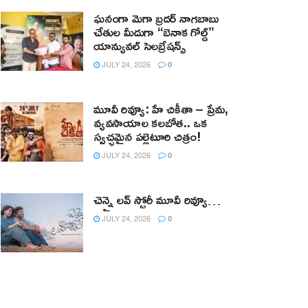
ఘనంగా మెగా బ్రదర్ నాగబాబు
చేతుల మీదుగా “బెనాక గోల్డ్”
యాన్యువల్ సెలబ్రేషన్స్
JULY 24, 2026
0
మూవీ రివ్యూ: హే చికీతా – ప్రేమ,
వ్యవసాయాల కలబోత.. ఒక
స్వచ్ఛమైన పల్లెటూరి చిత్రం!
JULY 24, 2026
0
చెన్నై లవ్ స్టోరీ మూవీ రివ్యూ…
JULY 24, 2026
0