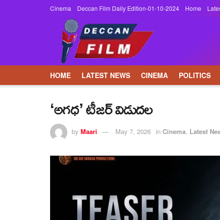
Cinema
Deccan Film Daily Edition-01-10-2024
Home
Late
HOME
LATEST NEWS
CINEMA
POLITICS
‘అగధ’ టీజర్ విడుదల
by
Maari
May 7, 2026
in
Cinema
,
Latest Ne