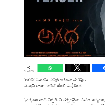
SHARES
‘అగధ’ ముందు ఎవ్వరి ఆటలూ సాగవు :
ఎమ్మెస్ రాజు ‘అగధ’ టీజర్ వచ్చేసింది
“ప్రకృతిని దాటి ఏర్పడే ఏ శక్తులనైనా మనం ఆత్మలని