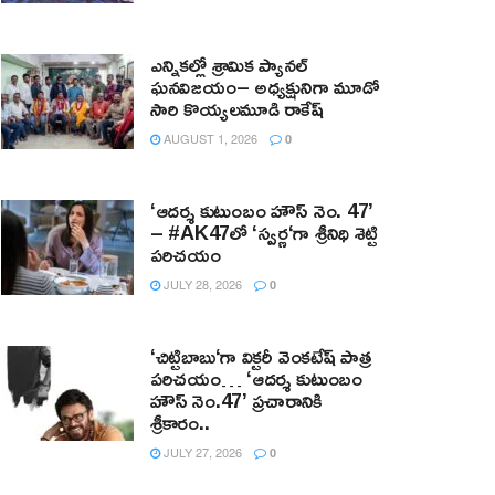
ఎన్నికల్లో శ్రామిక ప్యానల్‌
ఘనవిజయం– అధ్యక్షునిగా మూడో
సారి కొయ్యలమూడి రాకేష్‌
AUGUST 1, 2026
0
‘ఆదర్శ కుటుంబం హౌస్ నెం. 47’
– #AK47లో ‘స్వర్ణ‘గా శ్రీనిధి శెట్టి
పరిచయం
JULY 28, 2026
0
‘చిట్టిబాబు‘గా విక్టరీ వెంకటేష్ పాత్ర
పరిచయం… ‘ఆదర్శ కుటుంబం
హౌస్ నెం.47’ ప్రచారానికి
శ్రీకారం..
JULY 27, 2026
0