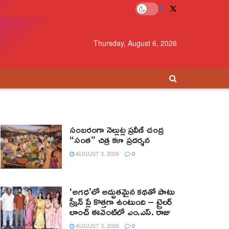
Thursday, August 6, 2026
సంబరంగా నెల్లుట్ల ప్రవీణ్ చంద్ర
“సంత” చిత్ర కళా ప్రదర్శన
AUGUST 3, 2026
0
‘అగధ’లో అద్భుతమైన కథతో పాటు
స్క్రీన్ ప్లే కొత్తగా ఉంటుంది – ట్రైలర్
లాంచ్ ఈవెంట్‌లో ఎం.ఎస్. రాజు
AUGUST 3, 2026
0