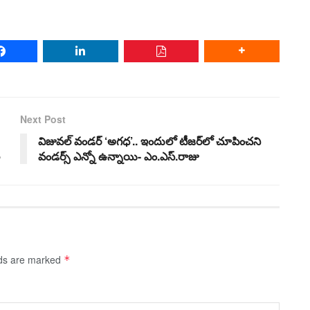
Next Post
విజువల్ వండర్‌ ‘అగధ’.. ఇందులో టీజర్‌లో చూపించని
వండర్స్ ఎన్నో ఉన్నాయి- ఎం.ఎస్.రాజు
lds are marked
*