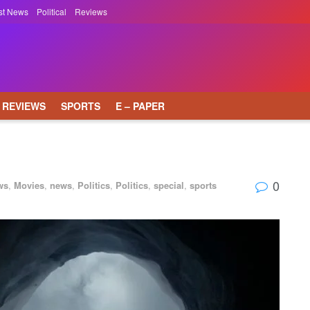
st News
Political
Reviews
REVIEWS
SPORTS
E – PAPER
0
ws
,
Movies
,
news
,
Politics
,
Politics
,
special
,
sports