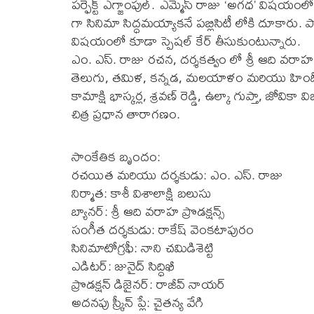
పర్ఫెక్ట్ ఎగ్జాంపుల్. ఎమ్మెస్ రాజు ‘అగధ’ విషయంలో
గా సినిమా సిద్ధమయ్యాకనే పబ్లిసిటీ లోకి దూకారు.
విషయంలో కూడా స్పెషల్ కేర్ తీసుకుంటున్నారు.
ఎం. ఎస్. రాజు రచన, దర్శకత్వం లో శ్రీ ఆది వరాహ ప్రొడ
తెలుగు, తమిళ, కన్నడ, మలయాళం మరియు హిందీ భాష
కామాక్షి భాస్కర్ల, శ్రవణ్ రెడ్డి, ఉల్కా గుప్తా, జోవి
చిత్ర ప్రధాన తారాగణం.
సాంకేతిక బృందం:
రచయిత మరియు దర్శకుడు: ఎం. ఎస్. రాజు
నిర్మాత: కాశీ విశాలాక్షి బలుసు
బ్యానర్: శ్రీ ఆది వరాహ ప్రొడక్షన్స్
సంగీత దర్శకుడు: రాకేష్ వెంకటాపురం
సినిమాటోగ్రఫీ: నాని చమిడిశెట్టి
ఎడిటర్: జునైద్ సిద్ధిఖీ
ప్రొడక్షన్ డిజైనర్: రాజీవ్ నాయర్
అదనపు స్క్రీన్ ప్లే: చైతన్య వేగి