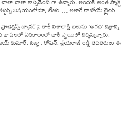
 చాలా చాలా కాన్ఫిడెంట్ గా ఉన్నారు. అందుకే అంత ప్యాక్డ్
 పోస్టర్స్ విషయంలోనూ, టీజర్ … అలాగే రాబోయే ట్రైలర్
క్షన్స్ బ్యానర్‌పై కాశీ విశాలాక్షి బలుసు ‘అగధ’ చిత్రాన్ని
లలో ఏకకాలంలో భారీ స్థాయిలో నిర్మిస్తున్నారు.
కా విజయ్ కుమార్, సిజ్జు , రోషన్, శ్రేయరాణి రెడ్డి తదితరులు ఈ