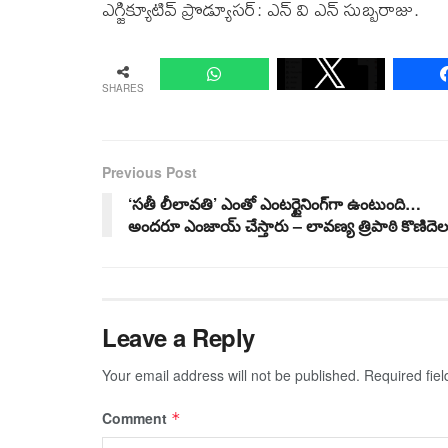
ఎగ్జిక్యూటివ్ ప్రొడ్యూసర్: ఎన్ వి ఎన్ సుబ్బరాజు.
SHARES
Previous Post
‘సతీ లీలావతి’ ఎంతో ఎంటర్టైనింగ్‌గా ఉంటుంది…
అందరూ ఎంజాయ్ చేస్తారు – లావణ్య త్రిపాఠి కొణిదెల
Leave a Reply
Your email address will not be published.
Required fie
Comment
*