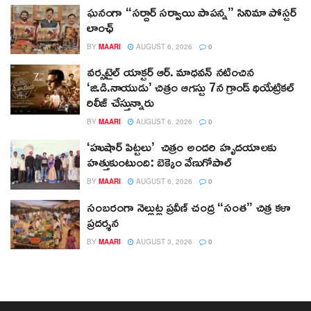
ఘనంగా “సర్దార్ సర్వాయి పాపన్న” సినిమా పోస్టర్
లాంఛ్
BY
MAARI
AUGUST 6, 2026
0
వర్సటైల్ యాక్టర్ ఆర్‌. మాధవన్‌ నటించిన
‘జి.డి.నాయుడు’ చిత్రం ఆగస్టు 7న గ్రాండ్ థియేట్రికల్
రిలీజ్ చేస్తున్నారు
BY
MAARI
AUGUST 6, 2026
0
‘హుషార్‌ పిట్టలు’ చిత్రం అందరి హృదయాలకు
హత్తుకుంటుంది: బెక్కెం వేణుగోపాల్‌
BY
MAARI
AUGUST 6, 2026
0
సంబరంగా నెల్లుట్ల ప్రవీణ్ చంద్ర “సంత” చిత్ర కళా
ప్రదర్శన
BY
MAARI
AUGUST 3, 2026
0