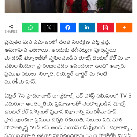
SHARES
ప్రస్తుతం మన సమాజంలో దంత సంరక్షణ పట్ల శ్రద్ధ,
అవగాహన పెరిగాయి. అందుకు తగినట్లుగా పూర్తిస్థాయి
మోడరన్ టెక్నాలజీతో స్థాపించబడిన
రూట్స్ డెంటల్ కేర్
ను నా
చేతుల మీదుగా ప్రారంభించడం ఆనందంగా ఉంది” అన్నారు
ప్రముఖ నటులు, నిర్మాత, రియల్టర్ డాక్టర్ మాగంటి
మురళీమోహన్.
ఏప్రిల్ 7న హైదరాబాద్ జూబ్లీహిల్స్ చెక్ పోస్ట్ సమీపంలో TV 5
ఎదురుగా అంతర్జాతీయ ప్రమాణాలతో నెలకొల్పబడిన
రూట్స్
డెంటల్ కేర్
హాస్పిటల్ ప్రధాన విభాగాన్ని మురళీమోహన్
ప్రారంభించగా ప్రముఖ దర్శక రచయిత, నటులు పరుచూరి
గోపాలకృష్ణ “టచ్ లెస్ అండ్ పెయిన్ లెస్ స్క్రీనింగ్ ” విభాగాన్ని ,
ప్రముఖ నిర్మాత అట్లూరి పూర్ణచంద్రరావు “ఏ ఐ రోబోటిక్ మిషన్