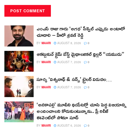
ఎంఎస్ రాజు గారు ‘అగధ’ సీక్వెల్ ఎప్పుడు అంటారో
చూడాలి – హీరో శ్రవణ్ రెడ్డి
BY
MAARI
AUGUST 8, 2026
0
ఆకట్టుకునే క్రైమ్ బేస్డ్ మైథాలజికల్ థ్రిల్లర్ “యముడు”
BY
MAARI
AUGUST 7, 2026
0
సూర్య ‘విశ్వనాథ్ & సన్స్’ ట్రైలర్ విడుదల…
BY
MAARI
AUGUST 7, 2026
0
‘అనకాపల్లి’ మూవీని థియేటర్లో చూసి పెద్ద విజయాన్ని
అందించాలని కోరుకుంటున్నాను.. ప్రీ రిలీజ్
ఈవెంట్‌లో సోనూ సూద్
BY
MAARI
AUGUST 6, 2026
0