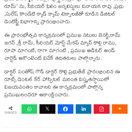
రూమ్” ను, సీనియర్ ఫిలిం జర్నలిస్టులు వినాయక రావు ,ప్రభు
,సురేష్ కొండేటి క్యాడ్ క్యామ్ టెక్నాలజీతో కూడిన డిజిటల్
డెంటిస్ట్రీ విభాగాన్ని ప్రారంభించారు.
ఈ ప్రారంభోత్సవ కార్యక్రమంలో ప్రముఖ నటులు బెనర్జీ,రామ్
జగన్ ,శ్రీ రామ్, సీనియర్ మోస్ట్ మేకప్ మ్యాన్ కొల్లి రాము,
రూపా మాగంటి, రాగా మాగంటి , ప్రముఖ ఆడిటర్ అండ్
చార్టెడ్ అకౌంటెంట్ వివేక్ తదితరులు పాల్గొన్నారు.
డాక్టర్ సంతోష్ గౌడ్ డాక్టర్ కొల్లి ప్రభుతేజ్ ప్రారంభించిన ఈ
రూట్స్ డెంటల్ కేర్ హాస్పిటల్ మరింత విస్తృతస్థాయిలో
విజయవంతం కావాలని ఈ కార్యక్రమంలో పాల్గొన్న
ప్రముఖులందరూ ఆకాంక్షించారు.
SHARES