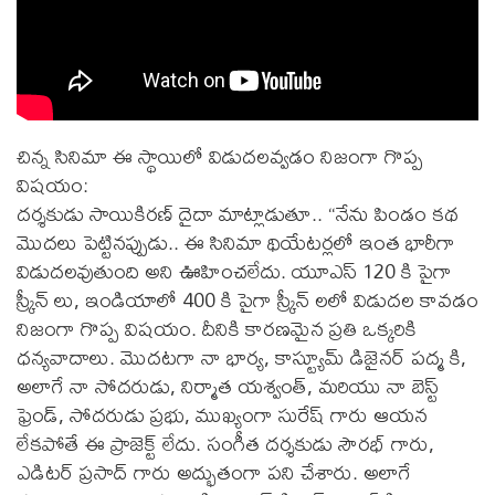
చిన్న సినిమా ఈ స్థాయిలో విడుదలవ్వడం నిజంగా గొప్ప
విషయం:
దర్శకుడు సాయికిరణ్ దైదా మాట్లాడుతూ.. “నేను పిండం కథ
మొదలు పెట్టినప్పుడు.. ఈ సినిమా థియేటర్లలో ఇంత భారీగా
విడుదలవుతుంది అని ఊహించలేదు. యూఎస్ 120 కి పైగా
స్క్రీన్ లు, ఇండియాలో 400 కి పైగా స్క్రీన్ లలో విడుదల కావడం
నిజంగా గొప్ప విషయం. దీనికి కారణమైన ప్రతి ఒక్కరికి
ధన్యవాదాలు. మొదటగా నా భార్య, కాస్ట్యూమ్ డిజైనర్ పద్మ కి,
అలాగే నా సోదరుడు, నిర్మాత యశ్వంత్, మరియు నా బెస్ట్
ఫ్రెండ్, సోదరుడు ప్రభు, ముఖ్యంగా సురేష్ గారు ఆయన
లేకపోతే ఈ ప్రాజెక్ట్ లేదు. సంగీత దర్శకుడు సౌరభ్ గారు,
ఎడిటర్ ప్రసాద్ గారు అద్భుతంగా పని చేశారు. అలాగే