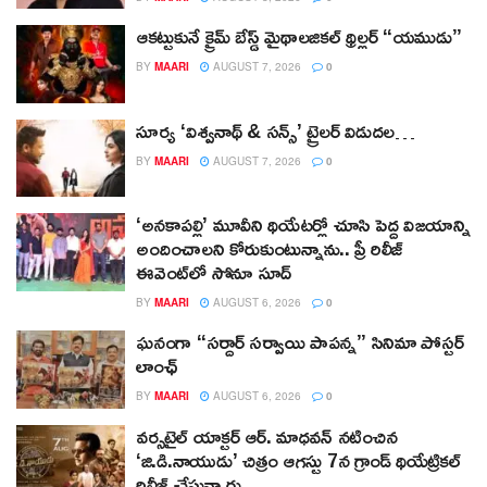
ఆకట్టుకునే క్రైమ్ బేస్డ్ మైథాలజికల్ థ్రిల్లర్ “యముడు”
BY
MAARI
AUGUST 7, 2026
0
సూర్య ‘విశ్వనాథ్ & సన్స్’ ట్రైలర్ విడుదల…
BY
MAARI
AUGUST 7, 2026
0
‘అనకాపల్లి’ మూవీని థియేటర్లో చూసి పెద్ద విజయాన్ని
అందించాలని కోరుకుంటున్నాను.. ప్రీ రిలీజ్
ఈవెంట్‌లో సోనూ సూద్
BY
MAARI
AUGUST 6, 2026
0
ఘనంగా “సర్దార్ సర్వాయి పాపన్న” సినిమా పోస్టర్
లాంఛ్
BY
MAARI
AUGUST 6, 2026
0
వర్సటైల్ యాక్టర్ ఆర్‌. మాధవన్‌ నటించిన
‘జి.డి.నాయుడు’ చిత్రం ఆగస్టు 7న గ్రాండ్ థియేట్రికల్
రిలీజ్ చేస్తున్నారు