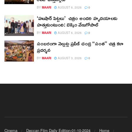
BY
MAARI
AUGUST 6, 2026
0
‘హుషార్‌ పిట్టలు’ చిత్రం అందరి హృదయాలకు
హత్తుకుంటుంది: బెక్కెం వేణుగోపాల్‌
BY
MAARI
AUGUST 6, 2026
0
సంబరంగా నెల్లుట్ల ప్రవీణ్ చంద్ర “సంత” చిత్ర కళా
ప్రదర్శన
BY
MAARI
AUGUST 3, 2026
0
Cinema
Deccan Film Daily Edition-01-10-2024
Home