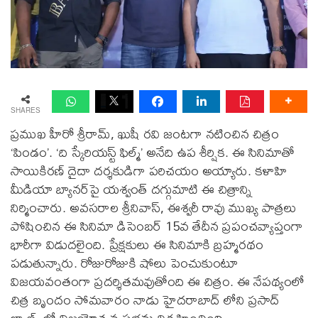
SHARES
ప్రముఖ హీరో శ్రీరామ్, ఖుషీ రవి జంటగా నటించిన చిత్రం
‘పిండం’. ‘ది స్కేరియస్ట్ ఫిల్మ్’ అనేది ఉప శీర్షిక. ఈ సినిమాతో
సాయికిరణ్ దైదా దర్శకుడిగా పరిచయం అయ్యారు. కళాహి
మీడియా బ్యానర్‌పై యశ్వంత్ దగ్గుమాటి ఈ చిత్రాన్ని
నిర్మించారు. అవసరాల శ్రీనివాస్, ఈశ్వరీ రావు ముఖ్య పాత్రలు
పోషించిన ఈ సినిమా డిసెంబర్ 15వ తేదీన ప్రపంచవ్యాప్తంగా
భారీగా విడుదలైంది. ప్రేక్షకులు ఈ సినిమాకి బ్రహ్మరథం
పడుతున్నారు. రోజురోజుకి షోలు పెంచుకుంటూ
విజయవంతంగా ప్రదర్శితమవుతోంది ఈ చిత్రం. ఈ నేపథ్యంలో
చిత్ర బృందం సోమవారం నాడు హైదరాబాద్ లోని ప్రసాద్