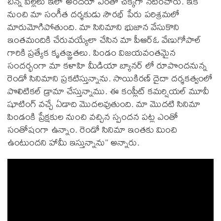
చిన్న పిల్లలు ఇలా అందరూ ఎంతో చక్కగా నటించారు. ఇక
నుంచి మా సంగీత దర్శకుడు సౌరభ్ పేరు పరిశ్రమలో
మారుమోగిపోతుంది. మా సినిమాని భుజాన వేసుకొని
ఇంతమందికి చేరువయ్యేలా చేసిన మా పీఆర్ఓ వేణుగోపాల్
గారికి ప్రత్యేక కృతఙ్ఞతలు. పిండం విజయవంతమైన
సందర్భంగా మా కళాహి మీడియా బ్యానర్‌ లో రూపొందనున్న
రెండో సినిమాని ప్రకటిస్తున్నాను. సాయికిరణ్ దైదా దర్శకత్వంలో
పొలిటికల్ డ్రామా చేస్తున్నాము. ఈ కంప్లీట్ కమర్షియల్ మూవీ
షూటింగ్ వచ్చే ఏడాది మొదలవుతుంది. మా మొదటి సినిమా
పిండంకి ప్రేక్షకుల నుంచి వచ్చిన స్పందన పట్ల ఎంతో
సంతోషంగా ఉన్నాం. రెండో సినిమా ఇంతకు మించి
ఉంటుందని హామీ ఇస్తున్నాను” అన్నారు.