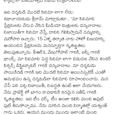
ల్యాబ్స్ లో విజయోత్సవ సభను నిర్వహించింది.
ఇది దర్శకుడి మొదటి సినిమా లాగా లేదు:
కథానాయకుడు శ్రీరామ్ మాట్లాడుతూ.. “మా సినిమాని
ప్రేక్షకులకు చేరువ చేసిన మీడియా మిత్రులకు ధన్యవాదాలు.
నిజాయితీగా సినిమా చేస్తే, దానిని గెలిపిస్తామనే నమ్మకాన్ని
మరోసారి ఇచ్చారు. 15 ఏళ్ళ తర్వాత నాకు సోలో విజయాన్ని
అందించిన ప్రేక్షకులను మనస్ఫూర్తిగా కృతఙ్ఞతలు
తెలుపుతున్నాను. పీఆర్ఓ వేణుగోపాల్ గారికి, బన్నీ గారికి
థాంక్స్. మా సినిమాని పెద్ద సినిమా లాగా విడుదల చేసిన శంకర్
పిక్చర్స్ డిస్ట్రిబ్యూటర్ గారికి ధన్యవాదాలు. మా దర్శకుడు
సాయికిరణ్ గారికి ఇది మొదటి సినిమా అయినప్పటికీ ఎంతో
అనుభవం ఉన్న దర్శకుడిలా సినిమాని రూపొందించారు. మన
చేసే పని పట్ల నిజాయితీ, నిబద్దత ఉంటే అలా చేయగలరు.
నేను ప్రాజెక్ట్ లో భాగం కావడానికి కరమైన సతీష్ గారికి
కృతఙ్ఞతలు. ఇది టీం వర్క్. టీం అంతా కలిసి మంచి అవుట్
పుట్ తీసుకొచ్చాము. నేను చూసిన మంచి నిర్మాతల్లో యశ్వంత్
గారు ఒకరు. ఆయన ముందు ముందు ఇలాంటి మంచి