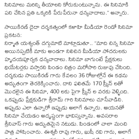
సినిమాలు మరిన్ని తీయాలని కోరుకుంటున్నాను. ఈ సినిమాకి
పని చేసిన ప్రతి ఒక్కరికి పేరుపేరునా ధన్యవాదాలు.” అన్నారు.
సాయికిరణ్ దైదా దర్శకత్వంలో కళాహి మీడియా రెండో సినిమా
ప్రకటన:
నిర్మాత యశ్వంత్ దగ్గుమాటి మాట్లాడుతూ.. “మాది చిన్న సినిమా
అయినప్పటికీ మాకు అండగా నిలిచిన మీడియా సోదరులకు
హృదయపూర్వక ధన్యవాదాలు. సినిమా బాగుంటే ప్రేక్షకులు
థియేటర్లకు వస్తారని పిండం చిత్రం మరోసారి రుజువు చేసింది.
దర్శకుడు సాయికిరణ్ గారు కేవలం 36 రోజుల్లోనే ఈ కథను
అద్భుతంగా తెరకెక్కించారు. దాని ఫలితమే 170 స్క్రీన్ లతో
మొదలైన ఈ సినిమా, 400 లకు పైగా స్క్రీన్ ల వరకు వెళ్ళింది.
ఒకప్పుడు ప్రేక్షకుడిగా శ్రీరామ్ గారి సినిమాలు చూసేవాడిని.
అప్పుడు ఎలా ఉన్నారో ఇప్పుడు అలాగే ఉన్నారు. ఆయనతో
సినిమా చేయడం అదృష్టంగా భావిస్తున్నాను. అవసరాల
శ్రీనివాస్ గారు అద్భుతమైన నటుడు. పిండంలో చాలా మంచి
పాత్ర పోషించారు. ఈశ్వరీ రావు గారు, ఖుషీ రవి గారు, అలాగే