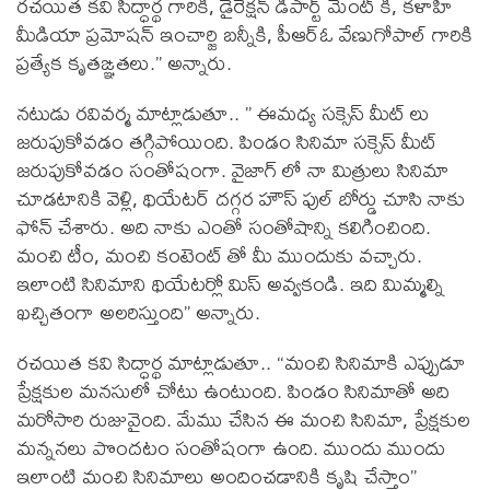
రచయిత కవి సిద్ధార్థ గారికి, డైరెక్షన్ డిపార్ట్ మెంట్ కి, కళాహి
మీడియా ప్రమోషన్ ఇంచార్జి బన్నీకి, పీఆర్ఓ వేణుగోపాల్ గారికి
ప్రత్యేక కృతఙ్ఞతలు.” అన్నారు.
నటుడు రవివర్మ మాట్లాడుతూ.. ” ఈమధ్య సక్సెస్ మీట్ లు
జరుపుకోవడం తగ్గిపోయింది. పిండం సినిమా సక్సెస్ మీట్
జరుపుకోవడం సంతోషంగా. వైజాగ్ లో నా మిత్రులు సినిమా
చూడటానికి వెళ్లి, థియేటర్ దగ్గర హౌస్ ఫుల్ బోర్డు చూసి నాకు
ఫోన్ చేశారు. అది నాకు ఎంతో సంతోషాన్ని కలిగించింది.
మంచి టీం, మంచి కంటెంట్ తో మీ ముందుకు వచ్చారు.
ఇలాంటి సినిమాని థియేటర్లో మిస్ అవ్వకండి. ఇది మిమ్మల్ని
ఖచ్చితంగా అలరిస్తుంది” అన్నారు.
రచయిత కవి సిద్ధార్థ మాట్లాడుతూ.. “మంచి సినిమాకి ఎప్పుడూ
ప్రేక్షకుల మనసులో చోటు ఉంటుంది. పిండం సినిమాతో అది
మరోసారి రుజువైంది. మేము చేసిన ఈ మంచి సినిమా, ప్రేక్షకుల
మన్ననలు పొందటం సంతోషంగా ఉంది. ముందు ముందు
ఇలాంటి మంచి సినిమాలు అందించడానికి కృషి చేస్తాం”