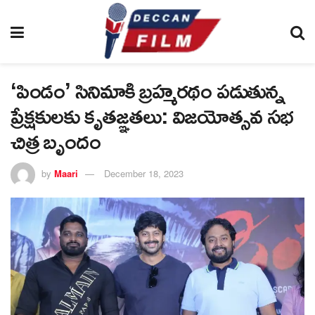
‘పిండం’ సినిమాకి బ్రహ్మరథం పడుతున్న
ప్రేక్షకులకు కృతజ్ఞతలు: విజయోత్సవ సభ
చిత్ర బృందం
by
Maari
December 18, 2023