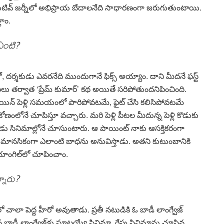
క్రియేటివ్ జ‌ర్నీలో అభిప్రాయ బేదాల‌నేది సాధార‌ణంగా జ‌రుగుతుంటాయి.
లాం.
 ఏంటి?
, ద‌ర్శ‌కుడు ఎవ‌ర‌నేది ముందుగానే ఫిక్స్ అయ్యాం. దాని మీద‌నే ఫ‌స్ట్
‌లు త‌ర్వాత ‘ప్రేమ్ కుమార్’ క‌థ అయితే స‌రిపోతుంద‌నిపించింది.
్ పెళ్లి స‌మ‌యంలో పారిపోవ‌ట‌మే, ఫైట్ చేసి క‌లిసిపోవ‌ట‌మే
ంలోనే చూపిస్తూ వ‌చ్చారు. మ‌రి పెళ్లి పీట‌ల మీదున్న పెళ్లి కొడుకు
డు సినిమాల్లోనే చూసుంటారు. ఆ పాయింట్ నాకు ఆస‌క్తిక‌రంగా
ు మాన‌సికంగా ఎలాంటి బాధ‌ను అనువిస్తాడు. అత‌ని కుటుంబానికి
్ యాంగిల్‌లో చూపించాం.
్నారు?
తులో చాలా పెద్ద హీరో అవుతాడు. ప్ర‌తీ న‌టుడికి ఓ బాడీ లాంగ్వేజ్
న బాడీ లాంగ్వేజ్‌కు సూట‌య్యే సినిమా. రేపు సినిమాను చూసిన