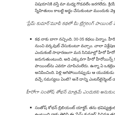
విష‌యానికి వ‌స్తే మా మ‌ధ్య గొడ‌వ‌లేం జ‌ర‌గ‌లేదు. 
స్నేహితులం కాబ‌ట్టి అర్థం చేసుకుంటూ ముందుకు వెళ్
‘ప్రేమ్ కుమార్’మూవీ క‌థ‌లో మీ ట్రిగ్గ‌రింగ్ పాయింట్
క‌థ నాకు బాగా న‌చ్చింది. 30-35 క‌థ‌లు విన్నాం. హీరో
నుంచి వ‌ర్క‌వుట్ చేసుకుంటూ వ‌చ్చాం. చాలా విశ్లేష‌ణ
ఎందుకంటే సాధార‌ణంగా మ‌న సినిమాల్లో హీరో హీరోయిన
జ‌రుగుతుంటుంది. అది ఎక్కువ‌గా హీరో హీరోయిన్స్ కోణ
పాయింట్‌ను ఎవ‌రూ చూపిచంలేదు. ఉన్నా ఏ ఒక‌ట్రెం
అనిపించింది. పెళ్లి ఆగిపోయిన‌ప్పుడు ఆ యువ‌కుడ
వ‌చ్చే స‌మ‌స్య‌లు ఏంటి? అనే దాన్ని ఎంట‌ర్‌టైన్మెంట
హీరోగా సంతోష్ శోభ‌న్ మాత్ర‌మే ఎందుక‌ని అనుకున
సంతోష్ శోభ‌న్ బ్రిలియంట్ యాక్ట‌ర్‌. త‌ను భ‌విష్య‌త్
ఉంటుంది నాకు తెలిసి ఈ ‘ప్రేమ్ కుమార్’ సినిమా త‌