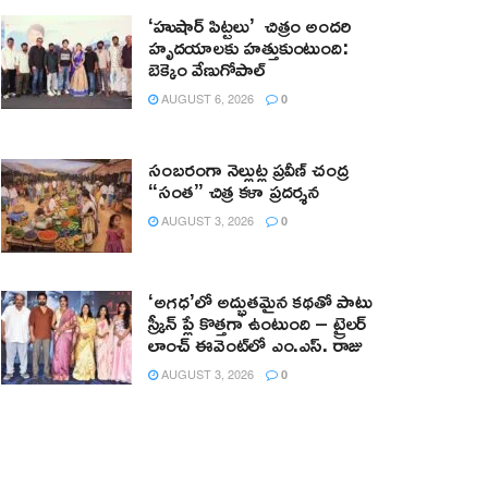
‘హుషార్‌ పిట్టలు’ చిత్రం అందరి
హృదయాలకు హత్తుకుంటుంది:
బెక్కెం వేణుగోపాల్‌
AUGUST 6, 2026
0
సంబరంగా నెల్లుట్ల ప్రవీణ్ చంద్ర
“సంత” చిత్ర కళా ప్రదర్శన
AUGUST 3, 2026
0
‘అగధ’లో అద్భుతమైన కథతో పాటు
స్క్రీన్ ప్లే కొత్తగా ఉంటుంది – ట్రైలర్
లాంచ్ ఈవెంట్‌లో ఎం.ఎస్. రాజు
AUGUST 3, 2026
0