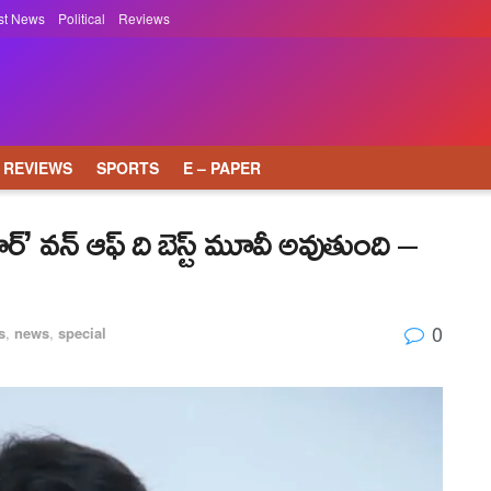
st News
Political
Reviews
REVIEWS
SPORTS
E – PAPER
ార్’ వ‌న్ ఆఫ్ ది బెస్ట్ మూవీ అవుతుంది –
0
s
,
news
,
special