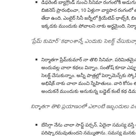
డిఫ‌రెంట్ బ్యాగ్రౌండ్ నుంచి సినిమా రంగంలోకి అడుగు
బిజినెస్ ప్రారంభించా, 10 ఏళ్లుగా వ్యాపార రంగంలో
తేడా ఉంది. ఎంటైర్ సినీ జ‌ర్నీలో క్రియేటివ్ థాట్స్‌కి
ఇక్క‌డ‌కు ముందుకు పోవాల‌ని నాకు అర్థ‌మైంది. నిర్మా
‘ప్రేమ్ కుమార్’ క‌థాంశాన్నే ఎందుకు సెల‌క్ట్ చేసుకున్
నిర్మాతగా ప్రేమ్‌కుమార్ నా తొలి సినిమా. ప‌రిమిత‌మ
అందువ‌ల్ల చాలా క‌థ‌లు విన్నాం. సంతోష్ కూడా ఎప్
సెల‌క్ట్ చేసుకున్నాం. అన్నీ పాత్ర‌ల్లో పెర్ఫామెన్స్‌కు స్
అభిషేక్ నాకు చాలా మంచి స్నేహితులు. వారి కోసం ఈ సినిమా
అందుక‌నే ముందుకు అనుకున్న బ‌డ్జెట్ కంటే క‌థ డిమాండ
నిర్మాత‌గా తొలి ప్ర‌యాణంలో ఎలాంటి ఇబ్బందులు వ‌
బేసిగ్గా నేను చాలా సాఫ్ట్ ప‌ర్స‌న్‌. ఏదైనా స‌మ‌స్య 
ప‌రిష్కార‌మ‌వుతుంద‌ని న‌మ్ముతాను. స‌మ‌స్య మ‌న‌క