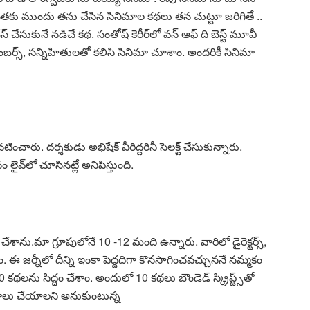
 ఇంత‌కు ముందు త‌ను చేసిన సినిమాల క‌థ‌లు త‌న చుట్టూ జ‌రిగితే ..
ేస్ చేసుకునే న‌డిచే క‌థ‌. సంతోష్ కెరీర్‌లో వ‌న్ ఆఫ్ ది బెస్ట్ మూవీ
ర్స్‌, స‌న్నిహితుల‌తో క‌లిసి సినిమా చూశాం. అంద‌రికీ సినిమా
చారు. ద‌ర్శ‌కుడు అభిషేక్ వీరిద్ద‌రినీ సెల‌క్ట్ చేసుకున్నారు.
నం లైవ్‌లో చూసిన‌ట్లే అనిపిస్తుంది.
్ చేశాను.మా గ్రూపులోనే 10 -12 మంది ఉన్నారు. వారిలో డైరెక్ట‌ర్స్‌,
ం. ఈ జ‌ర్నీలో దీన్ని ఇంకా పెద్ద‌దిగా కొన‌సాగించ‌వ‌చ్చున‌నే న‌మ్మ‌కం
‌థ‌ల‌ను సిద్ధం చేశాం. అందులో 10 క‌థ‌లు బౌండెడ్ స్క్రిప్ట్స్‌తో
ిమాలు చేయాల‌ని అనుకుంటున్న