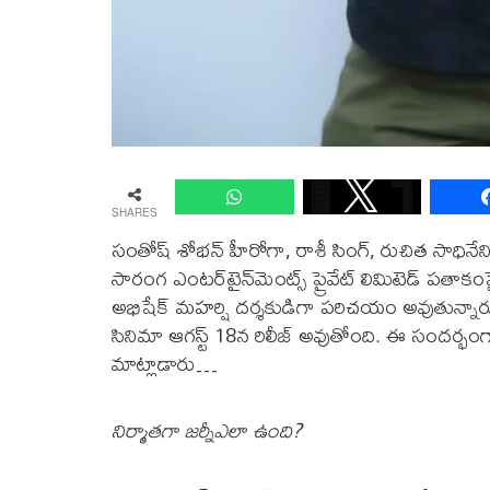
SHARES
సంతోష్ శోభ‌న్ హీరోగా, రాశీ సింగ్, రుచిత సాధినేని
సారంగ ఎంటర్‌టైన్‌మెంట్స్ ప్రైవేట్ లిమిటెడ్ పతాకంపై 
అభిషేక్ మహర్షి దర్శకుడిగా పరిచయం అవుతున్నారు. ల
సినిమా ఆగ‌స్ట్ 18న‌ రిలీజ్ అవుతోంది. ఈ సందర్భంగా 
మాట్లాడారు…
నిర్మాతగా జర్నీఎలా ఉంది?