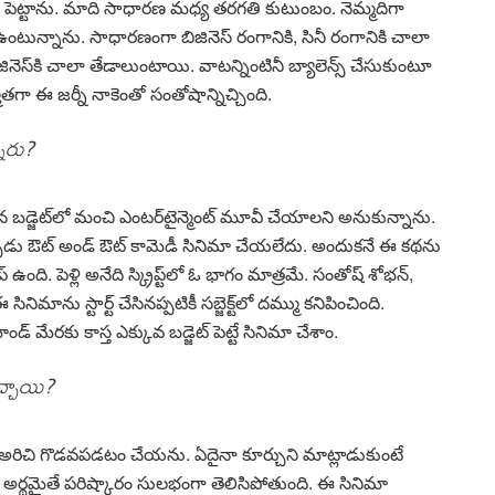
 పెట్టాను. మాది సాధార‌ణ మ‌ధ్య త‌ర‌గ‌తి కుటుంబం. నెమ్మ‌దిగా
 ఉంటున్నాను. సాధారణంగా బిజినెస్ రంగానికి, సినీ రంగానికి చాలా
, బిజినెస్‌కి చాలా తేడాలుంటాయి. వాట‌న్నింటినీ బ్యాలెన్స్ చేసుకుంటూ
త‌గా ఈ జ‌ర్నీ నాకెంతో సంతోషాన్నిచ్చింది.
నారు?
ైన బ‌డ్జెట్‌లో మంచి ఎంట‌ర్‌టైన్మెంట్ మూవీ చేయాల‌ని అనుకున్నాను.
పుడు ఔట్ అండ్ ఔట్ కామెడీ సినిమా చేయ‌లేదు. అందుక‌నే ఈ క‌థ‌ను
కోప్ ఉంది. పెళ్లి అనేది స్క్రిప్ట్‌లో ఓ భాగం మాత్ర‌మే. సంతోష్ శోభ‌న్‌,
ను స్టార్ట్ చేసిన‌ప్ప‌టికీ స‌బ్జెక్ట్‌లో ద‌మ్ము క‌నిపించింది.
్ మేర‌కు కాస్త ఎక్కువ బ‌డ్జెట్ పెట్టే సినిమా చేశాం.
చ్చాయి?
వ‌స్తే అరిచి గొడ‌వ‌ప‌డటం చేయ‌ను. ఏదైనా కూర్చుని మాట్లాడుకుంటే
ు అర్థ‌మైతే ప‌రిష్కారం సుల‌భంగా తెలిసిపోతుంది. ఈ సినిమా