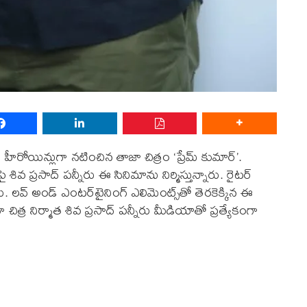
 హీరోయిన్లుగా నటించిన తాజా చిత్రం ‘ప్రేమ్ కుమార్’.
శివ ప్రసాద్ పన్నీరు ఈ సినిమాను నిర్మిస్తున్నారు. రైట‌ర్‌
‌వ్ అండ్ ఎంట‌ర్‌టైనింగ్ ఎలిమెంట్స్‌తో తెర‌కెక్కిన ఈ
చిత్ర నిర్మాత శివ ప్రసాద్ పన్నీరు మీడియాతో ప్రత్యేకంగా