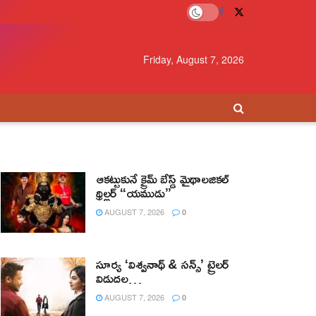
Friday, August 7, 2026
ఆకట్టుకునే క్రైమ్ బేస్డ్ మైథాలజికల్
థ్రిల్లర్ “యముడు”
AUGUST 7, 2026
0
సూర్య ‘విశ్వనాథ్ & సన్స్’ ట్రైలర్
విడుదల…
AUGUST 7, 2026
0