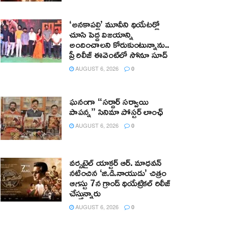
‘అనకాపల్లి’ మూవీని థియేటర్లో
చూసి పెద్ద విజయాన్ని
అందించాలని కోరుకుంటున్నాను..
ప్రీ రిలీజ్ ఈవెంట్‌లో సోనూ సూద్
AUGUST 6, 2026
0
ఘనంగా “సర్దార్ సర్వాయి
పాపన్న” సినిమా పోస్టర్ లాంఛ్
AUGUST 6, 2026
0
వర్సటైల్ యాక్టర్ ఆర్‌. మాధవన్‌
నటించిన ‘జి.డి.నాయుడు’ చిత్రం
ఆగస్టు 7న గ్రాండ్ థియేట్రికల్ రిలీజ్
చేస్తున్నారు
AUGUST 6, 2026
0