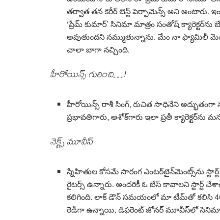
త‌ర్వాత త‌న కెరీర్ బెస్ట్ పెర్ఫామెన్స్ అని అంటారు.
‘ప్రేమ్ కుమార్’ సినిమా మాత్రం సంతోష్ క్యారెక్ట‌ర్‌ను బ
అవుతుంద‌ని న‌మ్ముతున్నాను. మేం నా ఫ్యామిలీ మెంబ‌
చాలా బాగా న‌చ్చింది.
హీరోయిన్స్ గురించి…!
హీరోయిన్స్ రాశీ సింగ్, రుచిత సాధినేని అద్భుతంగా న‌టిం
ప్ర‌భావ‌తిగారు, అశోక్‌గారు ఇలా ప్ర‌తీ క్యారెక్ట‌ర్‌ను మ‌
నెక్ట్స్ మూవీస్
స్నేహితుల కోస‌మే సారంగ ఎంటర్‌టైన్‌మెంట్స్‌ను స్టార్ట
రైట‌ర్స్ ఉన్నారు. అంద‌రికీ ఓ బేస్ కావాలని స్టార్ట్ చేశా
క‌లిగింది. లాక్ డౌన్ స‌మ‌యంలో మా టీమ్‌తో క‌లిసి 40 క
రెడీగా ఉన్నాయి. డిఫ‌రెంట్ జోన‌ర్ మూవీస్‌లో సిన