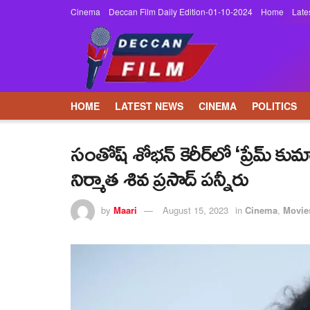
Cinema
Deccan Film Daily Edition-01-10-2024
Home
Late
HOME
LATEST NEWS
CINEMA
POLITICS
సంతోష్ శోభన్ కెరీర్‌లో ‘ప్రేమ్ కుమ
నిర్మాత శివ ప్ర‌సాద్ ప‌న్నీరు
by
Maari
August 15, 2023
in
Cinema
,
Movie