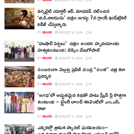
వర్సటైల్ యాక్టర్ ఆర్‌. మాధవన్‌ నటించిన
‘జి.డి.నాయుడు’ చిత్రం ఆగస్టు 7న గ్రాండ్ థియేట్రికల్
రిలీజ్ చేస్తున్నారు
BY
MAARI
AUGUST 6, 2026
0
‘హుషార్‌ పిట్టలు’ చిత్రం అందరి హృదయాలకు
హత్తుకుంటుంది: బెక్కెం వేణుగోపాల్‌
BY
MAARI
AUGUST 6, 2026
0
సంబరంగా నెల్లుట్ల ప్రవీణ్ చంద్ర “సంత” చిత్ర కళా
ప్రదర్శన
BY
MAARI
AUGUST 3, 2026
0
‘అగధ’లో అద్భుతమైన కథతో పాటు స్క్రీన్ ప్లే కొత్తగా
ఉంటుంది – ట్రైలర్ లాంచ్ ఈవెంట్‌లో ఎం.ఎస్.
రాజు
BY
MAARI
AUGUST 3, 2026
0
ఎన్నికల్లో శ్రామిక ప్యానల్‌ ఘనవిజయం–
అధ్యక్షునిగా మూడో సారి కొయ్యలమూడి రాకేష్‌