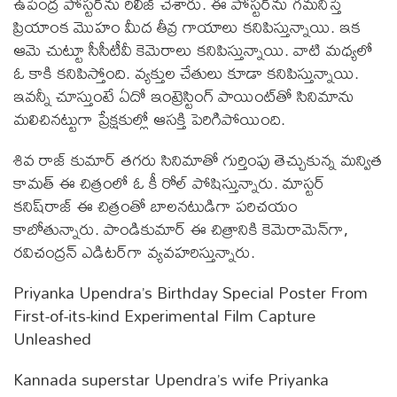
ఉపేంద్ర పోస్టర్‌ను రిలీజ్ చేశారు. ఈ పోస్టర్‌ను గమనిస్తే
ప్రియాంక మొహం మీద తీవ్ర గాయాలు కనిపిస్తున్నాయి. ఇక
ఆమె చుట్టూ సీసీటీవీ కెమెరాలు కనిపిస్తున్నాయి. వాటి మధ్యలో
ఓ కాకి కనిపిస్తోంది. వ్యక్తుల చేతులు కూడా కనిపిస్తున్నాయి.
ఇవన్నీ చూస్తుంటే ఏదో ఇంట్రెస్టింగ్ పాయింట్‌తో సినిమాను
మలిచినట్టుగా ప్రేక్షకుల్లో ఆసక్తి పెరిగిపోయింది.
శివ రాజ్ కుమార్ తగరు సినిమాతో గుర్తింపు తెచ్చుకున్న మన్విత
కామత్ ఈ చిత్రంలో ఓ కీ రోల్ పోషిస్తున్నారు. మాస్టర్
కనిష్‌రాజ్ ఈ చిత్రంతో బాలనటుడిగా పరిచయం
కాబోతున్నారు. పాండికుమార్ ఈ చిత్రానికి కెమెరామెన్‌గా,
రవిచంద్రన్ ఎడిటర్‌గా వ్యవహరిస్తున్నారు.
Priyanka Upendra’s Birthday Special Poster From
First-of-its-kind Experimental Film Capture
Unleashed
Kannada superstar Upendra’s wife Priyanka