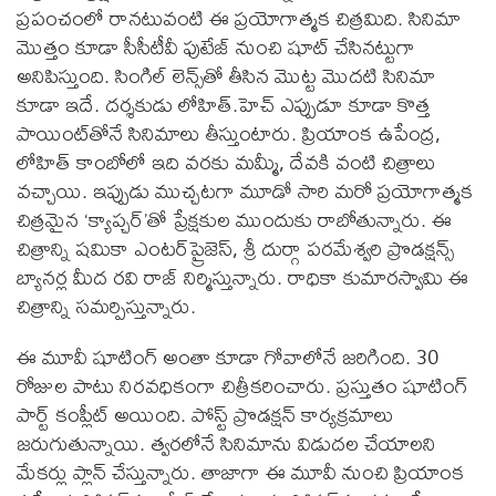
ప్రపంచంలో రానటువంటి ఈ ప్రయోగాత్మక చిత్రమిది. సినిమా
మొత్తం కూడా సీసీటీవీ ఫుటేజ్ నుంచి షూట్ చేసినట్టుగా
అనిపిస్తుంది. సింగిల్ లెన్స్‌తో తీసిన మొట్ట మొదటి సినిమా
కూడా ఇదే. దర్శకుడు లోహిత్.హెచ్ ఎప్పుడూ కూడా కొత్త
పాయింట్‌తోనే సినిమాలు తీస్తుంటారు. ప్రియాంక ఉపేంద్ర,
లోహిత్ కాంబోలో ఇది వరకు మమ్మీ, దేవకి వంటి చిత్రాలు
వచ్చాయి. ఇప్పుడు ముచ్చటగా మూడో సారి మరో ప్రయోగాత్మక
చిత్రమైన ‘క్యాప్చర్’తో ప్రేక్షకుల ముందుకు రాబోతున్నారు. ఈ
చిత్రాన్ని షమికా ఎంటర్‌ప్రైజెస్, శ్రీ దుర్గా పరమేశ్వరి ప్రొడక్షన్స్
బ్యానర్ల మీద రవి రాజ్ నిర్మిస్తున్నారు. రాధికా కుమారస్వామి ఈ
చిత్రాన్ని సమర్పిస్తున్నారు.
ఈ మూవీ షూటింగ్ అంతా కూడా గోవాలోనే జరిగింది. 30
రోజుల పాటు నిరవధికంగా చిత్రీకరించారు. ప్రస్తుతం షూటింగ్
పార్ట్ కంప్లీట్ అయింది. పోస్ట్ ప్రొడక్షన్ కార్యక్రమాలు
జరుగుతున్నాయి. త్వరలోనే సినిమాను విడుదల చేయాలని
మేకర్లు ప్లాన్ చేస్తున్నారు. తాజాగా ఈ మూవీ నుంచి ప్రియాంక