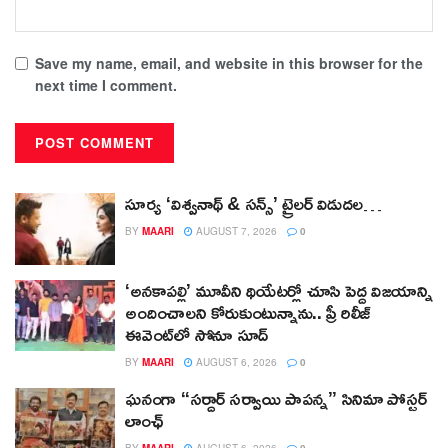
Save my name, email, and website in this browser for the
next time I comment.
సూర్య ‘విశ్వనాథ్ & సన్స్’ ట్రైలర్ విడుదల…
BY
MAARI
AUGUST 7, 2026
0
‘అనకాపల్లి’ మూవీని థియేటర్లో చూసి పెద్ద విజయాన్ని
అందించాలని కోరుకుంటున్నాను.. ప్రీ రిలీజ్
ఈవెంట్‌లో సోనూ సూద్
BY
MAARI
AUGUST 6, 2026
0
ఘనంగా “సర్దార్ సర్వాయి పాపన్న” సినిమా పోస్టర్
లాంఛ్
BY
MAARI
AUGUST 6, 2026
0