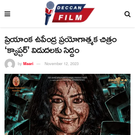
ప్రియాంక ఉపేంద్ర ప్రయోగాత్మక చిత్రం
‘క్యాప్చర్’ విడుదలకు సిద్దం
by
Maari
November 12, 2023