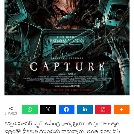
SHARES
కన్నడ సూపర్ స్టార్ ఉపేంద్ర భార్య ప్రియాంక ప్రయోగాత్మక
చిత్రంతో ప్రేక్షకుల ముందుకు రానున్నారు. ఇంత వరకు సినీ