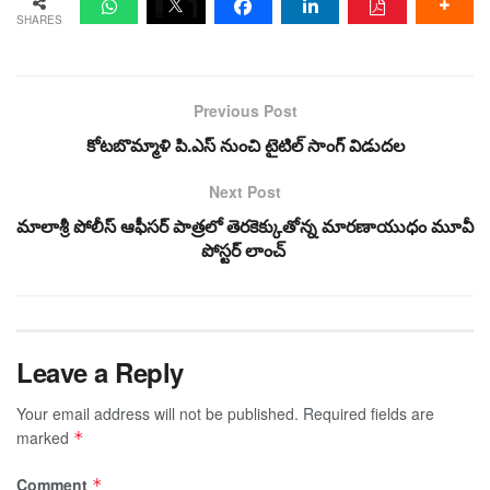
SHARES
Previous Post
కోటబొమ్మాళి పి.ఎస్ నుంచి టైటిల్ సాంగ్ విడుద‌ల
Next Post
మాలాశ్రీ పోలీస్ ఆఫీస‌ర్ పాత్ర‌లో తెర‌కెక్కుతోన్న‌ మార‌ణాయుధం మూవీ
పోస్ట‌ర్ లాంచ్
Leave a Reply
Your email address will not be published.
Required fields are
marked
*
Comment
*