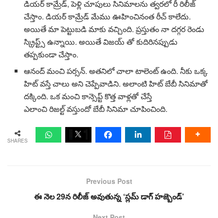
డియర్ కామ్రేడ్, పెళ్లి చూపులు సినిమాలను త్వరలో రీ రిలీజ్
చేస్తాం. డియర్ కామ్రేడ్ మేము ఊహించినంత రీచ్ కాలేదు.
అయితే మా పెట్టుబడి మాకు వచ్చింది. ప్రస్తుతం నా దగ్గర రెండు
స్క్రిప్ట్స్ ఉన్నాయి. అయితే విజయ్ తో కుదిరినప్పుడు
తప్పకుండా చేస్తాం.
ఆనంద్ మంచి పర్సన్. అతనిలో చాలా టాలెంట్ ఉంది. నీకు ఒక్క
హిట్ వస్తే చాలు అని చెప్పేవాడిని. అలాంటి హిట్ బేబీ సినిమాతో
దక్కింది. ఒక మంచి కాన్సెప్ట్ కొత్త వాళ్లతో చేస్తే
ఎలాంచి రిజల్ట్ వస్తుందో బేబీ సినిమా చూపించింది.
SHARES
Previous Post
ఈ నెల 29న రిలీజ్ అవుతున్న ‘స్లమ్ డాగ్ హజ్బెండ్’
Next Post