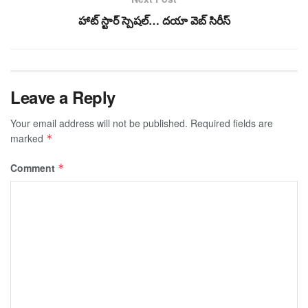
హాట్ స్టార్ స్పెషల్… దయా వెబ్ సిరీస్
Leave a Reply
Your email address will not be published.
Required fields are
marked
*
Comment
*