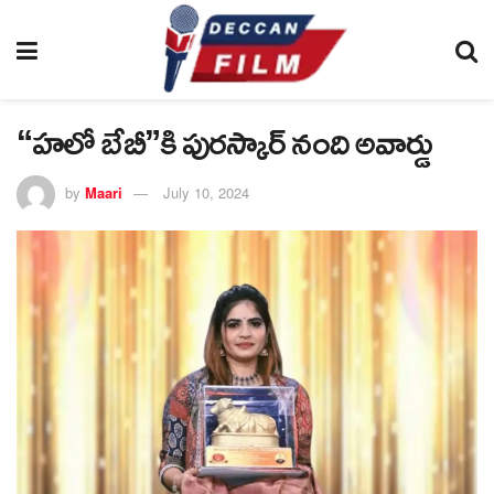
“హలో బేబీ”కి పురస్కార్ నంది అవార్డు
by
Maari
July 10, 2024