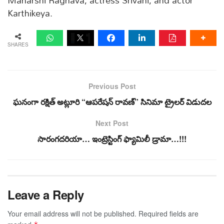
Maharshi Raghava, actress Srivani, and actor
Karthikeya.
SHARES
Previous Post
ఘనంగా రక్షిత్ అట్లూరి “ఆపరేషన్ రావణ్” సినిమా ట్రైలర్ విడుదల
Next Post
సారంగదరియా… ఇంట్రెస్టింగ్ ఫ్యామిలీ డ్రామా…!!!
Leave a Reply
Your email address will not be published.
Required fields are