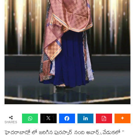
SHARES
హైదరాబాద్లో లో జరిగిన పురస్కార్ నంది అవార్డ్స్ వేడుకలో ”