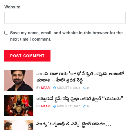
Website
Save my name, email, and website in this browser for the
next time I comment.
ఎంఎస్ రాజు గారు ‘అగధ’ సీక్వెల్ ఎప్పుడు అంటారో
చూడాలి – హీరో శ్రవణ్ రెడ్డి
BY
MAARI
AUGUST 8, 2026
0
ఆకట్టుకునే క్రైమ్ బేస్డ్ మైథాలజికల్ థ్రిల్లర్ “యముడు”
BY
MAARI
AUGUST 7, 2026
0
సూర్య ‘విశ్వనాథ్ & సన్స్’ ట్రైలర్ విడుదల…