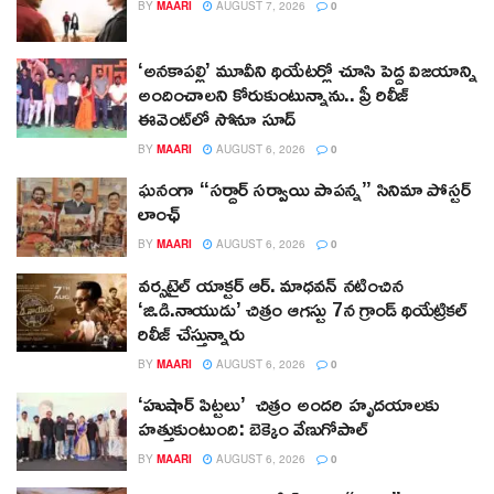
BY
MAARI
AUGUST 7, 2026
0
‘అనకాపల్లి’ మూవీని థియేటర్లో చూసి పెద్ద విజయాన్ని
అందించాలని కోరుకుంటున్నాను.. ప్రీ రిలీజ్
ఈవెంట్‌లో సోనూ సూద్
BY
MAARI
AUGUST 6, 2026
0
ఘనంగా “సర్దార్ సర్వాయి పాపన్న” సినిమా పోస్టర్
లాంఛ్
BY
MAARI
AUGUST 6, 2026
0
వర్సటైల్ యాక్టర్ ఆర్‌. మాధవన్‌ నటించిన
‘జి.డి.నాయుడు’ చిత్రం ఆగస్టు 7న గ్రాండ్ థియేట్రికల్
రిలీజ్ చేస్తున్నారు
BY
MAARI
AUGUST 6, 2026
0
‘హుషార్‌ పిట్టలు’ చిత్రం అందరి హృదయాలకు
హత్తుకుంటుంది: బెక్కెం వేణుగోపాల్‌
BY
MAARI
AUGUST 6, 2026
0