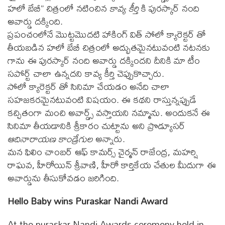
హలో బేబీ” చిత్రంలో నటించిన
కావ్య కీర్తి
కి పురస్కార్ నంది
అవార్డు దక్కింది.
ప్రపంచంలోనే మొట్టమొదటి హాకింగ్ విత్ సోలో క్యారెక్టర్ తో
తీయబడిన హలో బేబీ చిత్రంలో అద్భుతమైనటువంటి నటనకు
గాను ఈ పురస్కార్ నంది అవార్డు దక్కిందని దీనికి మా టీం
సపోర్ట్ చాలా ఉన్నదని కావ్య కీర్తి చెప్పుకొచ్చారు.
సోలో క్యారెక్టర్ తో సినిమా చేయడం అనేది చాలా
సహజకరమైనటువంటి విషయం. ఈ కథని రాస్తున్నప్పుడే
కచ్చితంగా మంచి అవార్డ్స్ వస్తాయని నమ్మాను. అందుకనే ఈ
సినిమా తీయడానికి శ్రీకారం చుట్టాను అని ప్రొడ్యూసర్
ఆదినారాయణ కాండ్రేగుల
అన్నారు.
మన ఫిలిం చాంబర్ ఆఫ్ కామర్స్ చైర్మన్ రాజేంద్ర, మహర్షి
రాఘవ, హీరోయిన్ శ్రీవాణి, హీరో కార్తికేయ చేతుల మీదుగా ఈ
అవార్డును తీసుకోవడం జరిగింది.
Hello Baby wins Puraskar Nandi Award
At the puraskar Nandi Awards ceremony held in