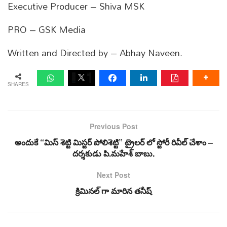
Executive Producer – Shiva MSK
PRO – GSK Media
Written and Directed by – Abhay Naveen.
SHARES
Previous Post
అందుకే “మిస్ శెట్టి మిస్టర్ పోలిశెట్టి” ట్రైలర్ లో స్టోరీ రివీల్ చేశాం –
దర్శకుడు పి.మహేశ్ బాబు.
Next Post
క్రిమినల్ గా మారిన తనీష్