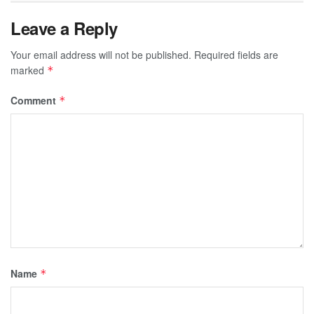
Leave a Reply
Your email address will not be published.
Required fields are
marked
*
Comment
*
Name
*