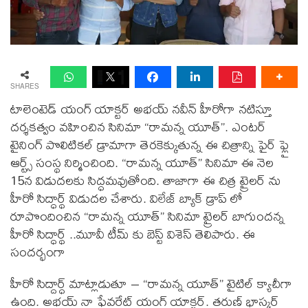
SHARES
టాలెంటెడ్ యంగ్ యాక్టర్ అభయ్ నవీన్ హీరోగా నటిస్తూ
దర్శకత్వం వహించిన సినిమా “రామన్న యూత్”. ఎంటర్
టైనింగ్ పొలిటికల్ డ్రామాగా తెరకెక్కుతున్న ఈ చిత్రాన్ని ఫైర్ ఫ్లై
ఆర్ట్స్ సంస్థ నిర్మించింది. “రామన్న యూత్” సినిమా ఈ నెల
15న విడుదలకు సిద్ధమవుతోంది. తాజాగా ఈ చిత్ర ట్రైలర్ ను
హీరో సిద్ధార్థ్ విడుదల చేశారు. విలేజ్ బ్యాక్ డ్రాప్ లో
రూపొందించిన “రామన్న యూత్” సినిమా ట్రైలర్ బాగుందన్న
హీరో సిద్ధార్థ్ ..మూవీ టీమ్ కు బెస్ట్ విశెస్ తెలిపారు. ఈ
సందర్భంగా
హీరో సిద్దార్ధ్ మాట్లాడుతూ – “రామన్న యూత్” టైటిల్ క్యాచీగా
ఉంది. అభయ్ నా ఫేవరేట్ యంగ్ యాక్టర్. తరుణ్ భాస్కర్