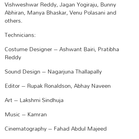
Vishweshwar Reddy, Jagan Yogiraju, Bunny
Abhiran, Manya Bhaskar, Venu Polasani and
others.
Technicians:
Costume Designer – Ashwant Bairi, Pratibha
Reddy
Sound Design – Nagarjuna Thallapally
Editor – Rupak Ronaldson, Abhay Naveen
Art – Lakshmi Sindhuja
Music – Kamran
Cinematography – Fahad Abdul Majeed