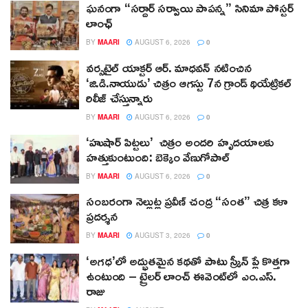
ఘనంగా “సర్దార్ సర్వాయి పాపన్న” సినిమా పోస్టర్
లాంఛ్
BY
MAARI
AUGUST 6, 2026
0
వర్సటైల్ యాక్టర్ ఆర్‌. మాధవన్‌ నటించిన
‘జి.డి.నాయుడు’ చిత్రం ఆగస్టు 7న గ్రాండ్ థియేట్రికల్
రిలీజ్ చేస్తున్నారు
BY
MAARI
AUGUST 6, 2026
0
‘హుషార్‌ పిట్టలు’ చిత్రం అందరి హృదయాలకు
హత్తుకుంటుంది: బెక్కెం వేణుగోపాల్‌
BY
MAARI
AUGUST 6, 2026
0
సంబరంగా నెల్లుట్ల ప్రవీణ్ చంద్ర “సంత” చిత్ర కళా
ప్రదర్శన
BY
MAARI
AUGUST 3, 2026
0
‘అగధ’లో అద్భుతమైన కథతో పాటు స్క్రీన్ ప్లే కొత్తగా
ఉంటుంది – ట్రైలర్ లాంచ్ ఈవెంట్‌లో ఎం.ఎస్.
రాజు