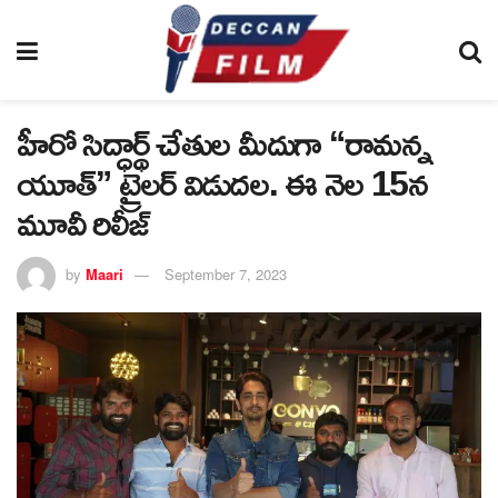
హీరో సిద్ధార్థ్ చేతుల మీదుగా “రామన్న
యూత్” ట్రైలర్ విడుదల. ఈ నెల 15న
మూవీ రిలీజ్
by
Maari
September 7, 2023