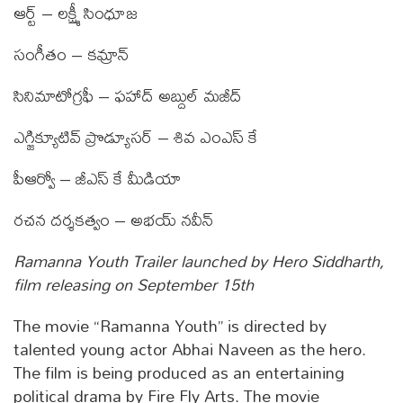
ఆర్ట్ – లక్ష్మీ సింధూజ
సంగీతం – కమ్రాన్
సినిమాటోగ్రఫీ – ఫహాద్ అబ్దుల్ మజీద్
ఎగ్జిక్యూటివ్ ప్రొడ్యూసర్ – శివ ఎంఎస్ కే
పీఆర్వో – జీఎస్ కే మీడియా
రచన దర్శకత్వం – అభయ్ నవీన్
Ramanna Youth Trailer launched by Hero Siddharth,
film releasing on September 15th
The movie “Ramanna Youth” is directed by
talented young actor Abhai Naveen as the hero.
The film is being produced as an entertaining
political drama by Fire Fly Arts. The movie