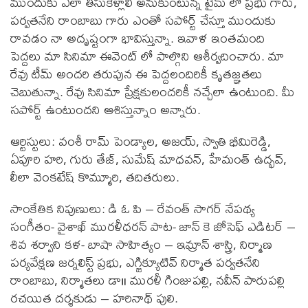
ముందుకు ఎలా తీసుకెళ్లాలి అనుకుంటున్న టైమ్ లో ప్రభు గారు,
పర్వతనేని రాంబాబు గారు ఎంతో సపోర్ట్ చేస్తూ ముందుకు
రావడం నా అదృష్టంగా భావిస్తున్నా. ఇవాళ ఇంతమంది
పెద్దలు మా సినిమా ఈవెంట్ లో పాల్గొని ఆశీర్వదించారు. మా
రేవు టీమ్ అందరి తరుపున ఈ పెద్దలందిరికీ కృతజ్ఞతలు
చెబుతున్నా. రేవు సినిమా ప్రేక్షకులందరికీ నచ్చేలా ఉంటుంది. మీ
సపోర్ట్ ఉంటుందని ఆశిస్తున్నాం అన్నారు.
ఆర్టిస్టులు: వంశీ రామ్ పెండ్యాల, అజయ్, స్వాతి భీమిరెడ్డి,
ఏపూరి హరి, గురు తేజ్, సుమేష్ మాధవన్, హేమంత్ ఉద్భవ్,
లీలా వెంకటేష్ కొమ్మూరి, తదితరులు.
సాంకేతిక నిపుణులు: డి ఓ పి – రేవంత్ సాగర్ నేపథ్య
సంగీతం- వైశాఖ్ మురళీధరన్ పాట- జాన్ కె జోసెఫ్ ఎడిటర్ –
శివ శర్వాని కళ- బాషా సాహిత్యం – ఇమ్రాన్ శాస్త్రి, నిర్మాణ
పర్యవేక్షణ జర్నలిస్ట్ ప్రభు, ఎగ్జిక్యూటివ్ నిర్మాత పర్వతనేని
రాంబాబు, నిర్మాతలు డా॥ మురళీ గింజుపల్లి, నవీన్ పారుపల్లి
రచయిత దర్శకుడు – హరినాథ్ పులి.