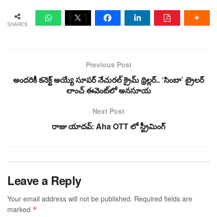
SHARES
Previous Post
అందరికీ కనెక్ట్ అయ్యే సూపర్ నేచురల్ క్రైమ్ థ్రిల్లర్.. ‘సింబా’ ట్రైలర్
లాంచ్ ఈవెంట్‌లో అనసూయ
Next Post
రాజు యాదవ్: Aha OTT లో స్ట్రీమింగ్
Leave a Reply
Your email address will not be published.
Required fields are
marked
*