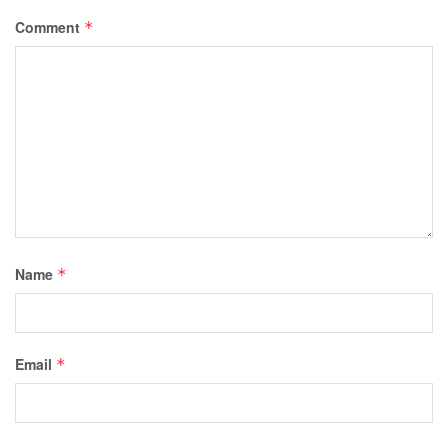
Comment
*
Name
*
Email
*