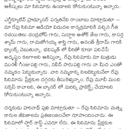
ఆశీస్సులు మా సినిమాకు ఉండాలని కోరుకుంటున్నా అన్నారు.
ఎగ్జిక్యూటివ్ ప్రొడ్యూసర్ పర్వతనేని రాంబాబు మాట్లాడుతూ –
మా రేవు సినిమా ఆడియో విడుదల కార్యక్రమానికి వచ్చిన గీత
రచయితలు చంద్రబోస్ గారు, సుద్దాల అశోక్ తేజ గారు, కాసర్ల
శ్యామ్ గారు, రామజోగయ్య శాస్త్రి గారు, అనంత్ శ్రీరామ్ గారికి
థ్యాంక్స్ చెబుతున్నా. భవిష్యత్ లో వీరితో కూడా పనిచేసే
అదృష్టం కలగాలని ఆశిస్తున్నా. రేవు సినిమాకు మా మిత్రుడు
మురళీ గింజుపల్లి గారు, నవీన్ పారుపల్లి గారు నా మీద ఎంతో
నమ్మకం పెట్టుకున్నారు. వారి నమ్మకాన్ని నిలబెట్టుకునేలా రేవు
సినిమాను ప్రేక్షకుల దగ్గరకు తీసుకెళ్తున్నాం. రేవు మూవీ మంచి
సక్సెస్ కావాలని, ఈ బ్యానర్ లో మరిన్ని ప్రాజెక్ట్స్ చేయాలని
కోరుకుంటున్నా అన్నారు.
దర్శకుడు హరినాథ్ పులి మాట్లాడుతూ – రేవు సినిమాను మత్స్య
కారుల జీవితాలను ప్రతిబింబించేలా రూపొందించాను. ఈ
సినిమాలో స్టార్ కాస్ట్ ఎవరూ లేరు. ఈ సినిమాను ప్రేక్షకుల