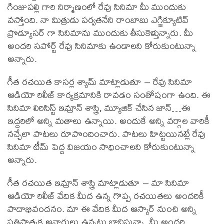
గింజుపల్లి గారి నిర్మాణంలో రేవు సినిమా మీ ముందుకు
వస్తోంది. నా మిత్రుడు పర్వతనేని రాంబాబు ఎగ్జిక్యూటివ్
ప్రొడ్యూసర్ గా సినిమాను ముందుకు తీసుకెళ్తున్నారు. మీ
అందరి సపోర్ట్ రేవు సినిమాకు ఉండాలని కోరుకుంటున్నా
అన్నారు.
గీత రచయిత కాసర్ల శ్యామ్ మాట్లాడుతూ – రేవు సినిమా
ఆడియో రిలీజ్ కార్యక్రమానికి రావడం సంతోషంగా ఉంది. ఈ
సినిమా లిరిసిస్ట్ ఇమ్రాన్ శాస్త్రి, మ్యూజిక్ చేసిన జాన్…ఈ
ఇద్దరిలో అన్ని మతాలు ఉన్నాయి. అందుకే అన్ని వర్గాల వారికీ
నచ్చేలా పాటలు రూపొందించారు. పాటలు హిట్టయినట్లే రేవు
సినిమా టీమ్ పెద్ద విజయం సాధించాలని కోరుకుంటున్నా
అన్నారు.
గీత రచయిత ఇమ్రాన్ శాస్త్రి మాట్లాడుతూ – మా సినిమా
ఆడియో రిలీజ్ వేదిక మీద ఉన్న గొప్ప రచయితలు అందరికీ
పాదాభివందనం. మా ఈ వేదిక మీద ఆస్కార్ నుంచి అన్ని
ప్రతిష్టాత్మక అవార్డులు ఉన్నట్లు భావిస్తున్నా. మీ అందరి