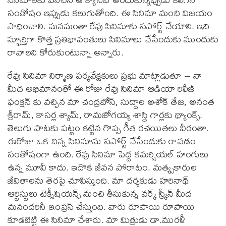
సంతోషం ఇప్పుడు కలుగుతోంది. ఈ సినిమా మంచి విజయం
సాధించాలి. మనమంతా రేవు సినిమాకు సపోర్ట్ చేయాలి. ఇది
స్ఫూర్తిగా కొత్త ప్రతిభావంతులు సినిమాలు చేసేందుకు ముందుకు
రావాలని కోరుకుంటున్నా అన్నారు.
రేవు సినిమా నిర్మాణ పర్యవేక్షకులు ప్రభు మాట్లాడుతూ – నా
మీద అభిమానంతో ఈ రోజు రేవు సినిమా ఆడియో రిలీజ్
ఫంక్షన్ కు వచ్చిన మా చంద్రబోస్, సుద్దాల అశోక్ తేజ, అనంత
శ్రీరామ్, కాసర్ల శ్యామ్, రామజోగయ్య శాస్త్రి గార్లకు థ్యాంక్స్.
తెలుగు పాటకు పట్టం కట్టిన గొప్ప గీత రచయితలు వీరంతా.
ఈరోజు ఒక చిన్న సినిమాను సపోర్ట్ చేసేందుకు రావడం
సంతోషంగా ఉంది. రేవు సినిమా పెద్ద కమర్షియల్ హంగులు
ఉన్న మూవీ కాదు. ఇదొక జీవన పోరాటం. మత్య్సకారుల
జీవితాలను తెరపై చూపిస్తుంది. మా దర్శకుడు హరినాథ్
ఆర్టిస్టులు టెక్నీషియన్స్ నుంచి తీసుకున్న వర్క్ స్క్రీన్ మీద
మనందరినీ ఇంప్రెస్ చేస్తుంది. వారు రూపాయి రూపాయి
కూడబెట్టి ఈ సినిమా చేశారు. మా మిత్రుడు డా.మురళీ