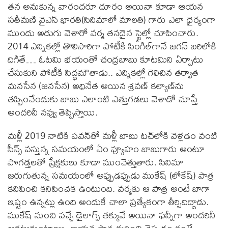
తన అనుకున్న వారందరూ దూరం అయినా కూడా ఆయన
సతీమణి వైఎస్‌ భారతి(సినిమాలో మాలతి) గారు ఎలా ధైర్యంగా
ముందు అడుగు వెశారో వర్మ తనదైన స్టైల్లో చూపించారు.
2014 ఎన్నికల్లో తొలిసారిగా పోటీకి సింగిల్‌గానే జగన్‌ బరిలోకి
దిగితే… ఓటమి భయంతో చంద్రబాబు కూటమిని ఏర్పాటు
చేసుకుని పోటీకి సిద్ధమౌతాడు.. ఎన్నికల్లో గెలిచిన తర్వాత
మనసేన (జనసేన) అధినేత అయిన శ్రవణ్‌ కల్యాణ్‌ను
తప్పించేందుకు బాబు ఎలాంటి ఎత్తుగడలు వెశాడో చూస్తే
అందరినీ నవ్వు తెప్పిస్తాయి.
మళ్లీ 2019 నాటికి పవన్‌తో మళ్లీ బాబు టచ్‌లోకి వెళ్లడం వంటి
సీన్స్‌ వస్తున్న సమయంలో ఏం వ్యూహం బాబుగారు అంటూ
పొగడ్తలతో ప్రేక్షకులు కూడా ముంచెత్తుతారు. సినిమా
జరుగుతున్న సమయంలో అప్పుడప్పుడు ముకేష్‌ (లోకేష్‌) పాత్ర
కనిపించి కనిపించక ఉంటుంది. వర్మకు ఆ పాత్ర అంటే బాగా
ఇష్టం ఉన్నట్లు ఉంది అందుకే చాలా ప్రత్యేకంగా తీర్చిదిద్దాడు.
ముకేష్‌ నుంచి వచ్చే డైలాగ్స్‌ తక్కువే అయినా ఫన్నీగా అందరినీ