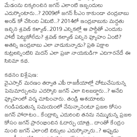
మేడంను దిక్కరించిన జగన్‌ ఎలాంటి ఇబ్బందులు
ఎదుర్కొంటారు..? 2009లో జగన్‌ సీఎం కాకుండా చంద్రబాబు
అండ్ కో చేసింది ఏమిటి..? 2014లో ఇంద్రబాబుకు మద్దతు
ఇచ్చిన శ్రవణ్‌ కళ్యాణ్‌..2019 ఎన్నికల్లో ఆ పార్టీతో ఎందుకు
పోటీ పెట్టుకోలేదు? శ్రవణ్‌ కల్యాణ్‌ పన్నిన వ్యూహం ఏంటి?
అతన్ని ఇంద్రబాబు ఎలా వాడుకున్నాడు? ప్రతి పక్షాల
కుట్రలన్నింటిని మదన్‌ ఎలా ప్రజా నాయ‌కుడిగా ఎదిగారనేదే ఈ
సినిమా కథ.
కథనం విశ్లేషణ:
వైఎస్సార్‌ మరణం తర్వాత ఎపీ రాజకీయాల్లో చోటుచేసుకున్న
పెనుమార్పులను ఎదర్కొని జగన్ ఎలా నిలబడ్డారు..? అనేది
వ్యూహంలో వర్మ చూపించారు. తండ్రి ఆశయాలకు
గండిపడుతున్న సమయంలో నేనున్నానంటూ ప్రజల కోసం
జగన్‌ పోరాటం.. కేంద్రాన్ని ఎదురించి తనను నమ్ముకున్న ప్రజల
కోసం జగన్‌ ప్రారంభించిన ఓదార్పు యాత్ర.. దాంతో కేంద్రం
నుంచి జగన్‌ ఎలాంటి చిక్కులు ఎదుర్కొన్నారు..? అప్పుడు