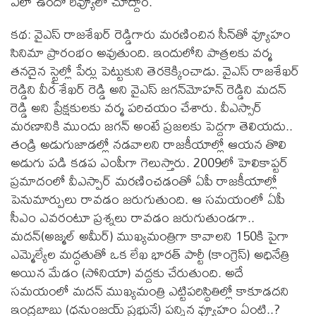
ఎలా ఉందో రివ్యూలో చూద్దాం.
కథ: వైఎస్‌ రాజశేఖర్‌ రెడ్డిగారు మరణించిన సీన్‌తో వ్యూహం
సినిమా ప్రారంభం అవుతుంది. ఇందులోని పాత్రలకు వర్మ
తనదైన స్టైల్లో పేర్లు పెట్టుకుని తెరకెక్కించాడు. వైఎస్‌ రాజశేఖర్‌
రెడ్డిని వీర శేఖర్‌ రెడ్డి అని వైఎస్‌ జగన్‌మోహన్‌ రెడ్డిని మదన్‌
రెడ్డి అని ప్రేక్షకులకు వర్మ పరిచయం చేశారు. వీఎస్సార్‌
మరణానికి ముందు జగన్‌ అంటే ప్రజలకు పెద్దగా తెలియదు..
తండ్రి అడుగుజాడల్లో నడవాలని రాజకీయాల్లో ఆయన తొలి
అడుగు పడి కడప ఎంపీగా గెలుస్తారు. 2009లో హెలికాప్టర్‌
ప్రమాదంలో వీఎస్పార్‌ మరణించడంతో ఏపీ రాజకీయాల్లో
పెనుమార్పులు రావడం జరుగుతుంది. ఆ సమయంలో ఏపీ
సీఎం ఎవరంటూ ప్రశ్నలు రావడం జరుగుతుండగా..
మదన్‌(అజ్మల్‌ అమీర్‌) ముఖ్యమంత్రిగా కావాలని 150కి పైగా
ఎమ్మెల్యేల మద్ధతుతో ఒక లేఖ భారత్‌ పార్టీ (కాంగ్రెస్‌) అధినేత్రి
అయిన మేడం (సోనియా) వద్దకు చేరుతుంది. అదే
సమయంలో మదన్‌ ముఖ్యమంత్రి ఎట్టిపరిస్థితిల్లో కాకూడదని
ఇంద్రబాబు (ధనుంజయ్‌ ప్రభునే) పన్నిన వ్యూహం ఏంటి..?