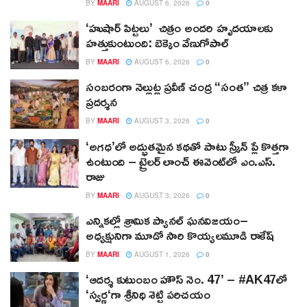
BY
MAARI
AUGUST 6, 2026
0
‘హుషార్‌ పిట్టలు’ చిత్రం అందరి హృదయాలకు
హత్తుకుంటుంది: బెక్కెం వేణుగోపాల్‌
BY
MAARI
AUGUST 6, 2026
0
సంబరంగా నెల్లుట్ల ప్రవీణ్ చంద్ర “సంత” చిత్ర కళా
ప్రదర్శన
BY
MAARI
AUGUST 3, 2026
0
‘అగధ’లో అద్భుతమైన కథతో పాటు స్క్రీన్ ప్లే కొత్తగా
ఉంటుంది – ట్రైలర్ లాంచ్ ఈవెంట్‌లో ఎం.ఎస్.
రాజు
BY
MAARI
AUGUST 3, 2026
0
ఎన్నికల్లో శ్రామిక ప్యానల్‌ ఘనవిజయం–
అధ్యక్షునిగా మూడో సారి కొయ్యలమూడి రాకేష్‌
BY
MAARI
AUGUST 1, 2026
0
‘ఆదర్శ కుటుంబం హౌస్ నెం. 47’ – #AK47లో
‘స్వర్ణ‘గా శ్రీనిధి శెట్టి పరిచయం