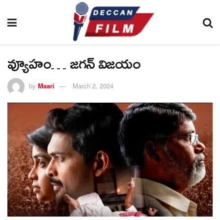
వ్యూహం… జగన్ విజయం
by
Maari
March 2, 2024