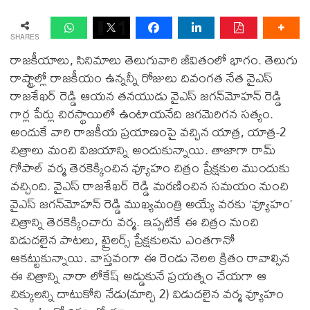
SHARES
రాజకీయాలు, సినిమాలు తెలుగువారి జీవితంలో భాగం. తెలుగు
రాష్ట్రాల్లో రాజకీయం ఉన్నన్నీ రోజులు దివంగత నేత వైఎస్‌
రాజశేఖర్‌ రెడ్డి ఆయన తనయుడు వైఎస్‌ జగన్‌మోహన్‌ రెడ్డి
గార్ల పేర్లు చిరస్థాయిలో ఉంటాయనేది జగమెరిగన సత్యం.
అందుకే వారి రాజకీయ ప్రయాణంపై వచ్చిన యాత్ర, యాత్ర-2
చిత్రాలు మంచి విజయాన్ని అందుకున్నాయి. తాజాగా రామ్‌
గోపాల్‌ వర్మ తెరకెక్కించిన వ్యూహం చిత్రం ప్రేక్షకుల ముందుకు
వచ్చింది. వైఎస్‌ రాజశేఖర్‌ రెడ్డి మరణించిన సమయం నుంచి
వైఎస్‌ జగన్‌మోహన్‌ రెడ్డి ముఖ్యమంత్రి అయ్యే వరకు ‘వ్యూహం’
చిత్రాన్ని తెరకెక్కించారు వర్మ. ఇప్పటికే ఈ చిత్రం నుంచి
విడుదలైన పాటలు, ట్రైలర్స్‌ ప్రేక్షకులను ఎంతగానో
ఆకట్టుకున్నాయి. వాస్తవంగా ఈ రెండు నెలల క్రితం రావాల్సిన
ఈ చిత్రాన్ని నారా లోకేష్‌ అడ్డుకునే ‍ప్రయత్నం చేయగా ఆ
చిక్కులన్ని దాటుకోని నేడు(మార్చి 2) విడుదలైన వర్మ వ్యూహం