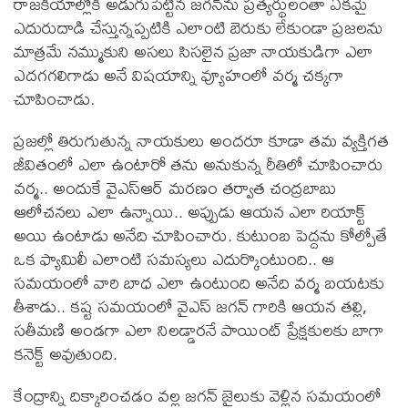
రాజకీయాల్లోకి అడుగుపెట్టిన జగన్‌ను ప్రత్యర్థులంతా ఏకమై
ఎదురుదాడి చేస్తున్నప్పటికి ఎలాంటి బెరుకు లేకుండా ప్రజలను
మాత్రమే నమ్ముకుని అసలు సిసలైన ప్రజా నాయకుడిగా ఎలా
ఎదగగలిగాడు అనే విషయాన్ని వ్యూహంలో వర్మ చక్కగా
చూపించాడు.
ప్రజల్లో తిరుగుతున్న నాయకులు అందరూ కూడా తమ వ్యక్తిగత
జీవితంలో ఎలా ఉంటారో తను అనుకున్న రీతిలో చూపించారు
వర్మ.. అందుకే వైఎస్‌ఆర్‌ మరణం తర్వాత చంద్రబాబు
ఆలోచనలు ఎలా ఉన్నాయి.. అప్పుడు ఆయన ఎలా రియాక్ట్‌
అయి ఉంటాడు అనేది చూపించారు. కుటుంబ పెద్దను కోల్పోతే
ఒక ఫ్యామిలీ ఎలాంటి సమస్యలు ఎదుర్కొంటుంది.. ఆ
సమయంలో వారి బాధ ఎలా ఉంటుంది అనేది వర్మ బయటకు
తీశాడు.. కష్ట సమయంలో వైఎస్‌ జగన్‌ గారికి ఆయన తల్లి,
సతీమణి అండగా ఎలా నిలడ్డారనే పాయింట్‌ ప్రేక్షకులకు బాగా
కనెక్ట్‌ అవుతుంది.
కేంద్రాన్ని దిక్కారించడం వల్ల జగన్‌ జైలుకు వెళ్లిన సమయంలో