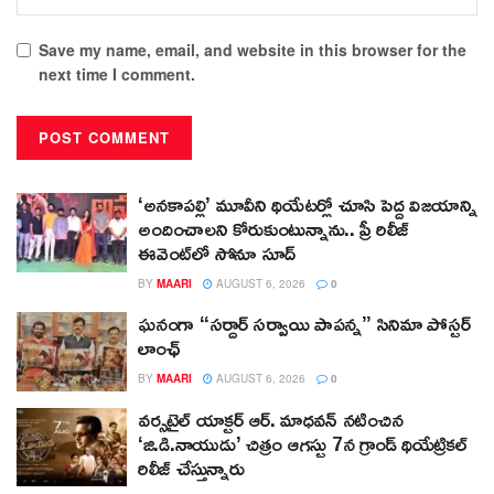
Save my name, email, and website in this browser for the
next time I comment.
‘అనకాపల్లి’ మూవీని థియేటర్లో చూసి పెద్ద విజయాన్ని
అందించాలని కోరుకుంటున్నాను.. ప్రీ రిలీజ్
ఈవెంట్‌లో సోనూ సూద్
BY
MAARI
AUGUST 6, 2026
0
ఘనంగా “సర్దార్ సర్వాయి పాపన్న” సినిమా పోస్టర్
లాంఛ్
BY
MAARI
AUGUST 6, 2026
0
వర్సటైల్ యాక్టర్ ఆర్‌. మాధవన్‌ నటించిన
‘జి.డి.నాయుడు’ చిత్రం ఆగస్టు 7న గ్రాండ్ థియేట్రికల్
రిలీజ్ చేస్తున్నారు