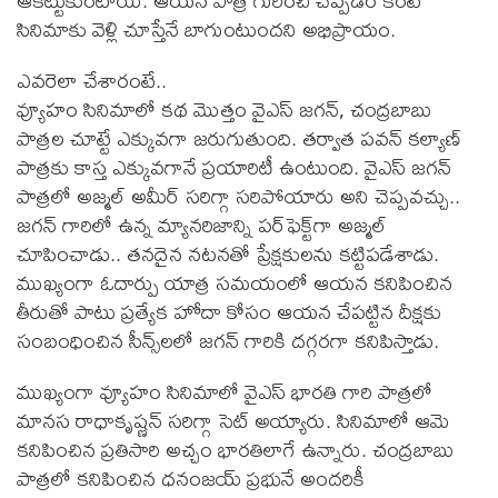
ఆకట్టుకుంటాయి. ఆయన పాత్ర గురించి చెప్పడం కంటే
సినిమాకు వెళ్లి చూస్తేనే బాగుంటుందని అభిప్రాయం.
ఎవరెలా చేశారంటే..
వ్యూహం సినిమాలో కథ మొత్తం వైఎస్‌ జగన్‌, చంద్రబాబు
పాత్రల చూట్టే ఎక్కువగా జరుగుతుంది. తర్వాత పవన్‌ కల్యాణ్‌
పాత్రకు కాస్త ఎక్కువగానే ప్రయారిటీ ఉంటుంది. వైఎస్‌ జగన్‌
పాత్రలో అజ్మల్ అమీర్ సరిగ్గా సరిపోయారు అని చెప్పవచ్చు..
జగన్‌ గారిలో ఉన్న మ్యానరిజాన్ని పర్‌ఫెక్ట్‌గా అజ్మల్‌
చూపించాడు.. తనదైన నటనతో ప్రేక్షకులను కట్టిపడేశాడు.
ముఖ్యంగా ఓదార్పు యాత్ర సమయంలో ఆయన కనిపించిన
తీరుతో పాటు ప్రత్యేక హోదా కోసం ఆయన చేపట్టిన దీక్షకు
సంబంధించిన సీన్స్‌లలో జగన్‌ గారికి దగ్గరగా కనిపిస్తాడు.
ముఖ్యంగా వ్యూహం సినిమాలో వైఎస్‌ భారతి గారి పాత్రలో
మానస రాధాకృష్ణన్ సరిగ్గా సెట్‌ అయ్యారు. సినిమాలో ఆమె
కనిపించిన ప్రతిసారి అచ్చం భారతిలాగే ఉన్నారు. చంద్రబాబు
పాత్రలో కనిపించిన ధనంజయ్ ప్రభునే అందరికీ