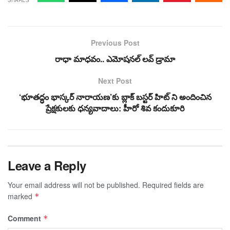
SHARES
Previous Post
రాధా మాధవం.. ఎమోషనల్ లవ్ డ్రామా
Next Post
‘భూతద్ధం భాస్కర్ నారాయణ’కు బ్లాక్ బస్టర్ హిట్ ని అందించిన
ప్రేక్షకులకు ధన్యవాదాలు: హీరో శివ కందుకూరి
Leave a Reply
Your email address will not be published.
Required fields are
marked
*
Comment
*