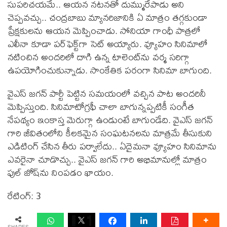
సుపరిచయమే.. ఆయన నటనతో దుమ్మురేపాడు అని
చెప్పవచ్చు.. చంద్రబాబు మ్యానరిజానికి ఏ మాత్రం తగ్గకుండా
ప్రేక్షకులను ఆయన మెప్పించాడు. సోనియా గాంధీ పాత్రలో
ఎలీనా కూడా పర్‌ఫెక్ట్‌గా సెట్‌ అయ్యారు. వ్యూహం సినిమాలో
నటించిన అందరిలో దాగి ఉన్న టాలెంట్‌ను వర్మ సరిగ్గా
ఉపయోగించుకున్నాడు. సాంకేతిక పరంగా సినిమా బాగుంది.
వైఎస్‌ జగన్‌ పార్టీ పెట్టిన సమయంలో వచ్చిన పాట అందరినీ
మెప్పిస్తుంది. సినిమాటోగ్రఫీ చాలా బాగున్నప్పటికీ సంగీత
నేపథ్యం ఇంకాస్త మెరుగ్గా ఉండుంటే బాగుండేది. వైఎస్‌ జగన్‌
గారి జీవితంలోని కీలకమైన సంఘటనలను మాత్రమే తీసుకుని
ఎడిటింగ్‌ చేసిన తీరు పర్వాలేదు.. ఏదైమనా వ్యూహం సినిమాను
ఎవరైనా చూడొచ్చు.. వైఎస్‌ జగన్‌ గారి అభిమానుల్లో మాత్రం
ఫుల్‌ జోష్‌ను నింపడం ఖాయం.
రేటింగ్: 3