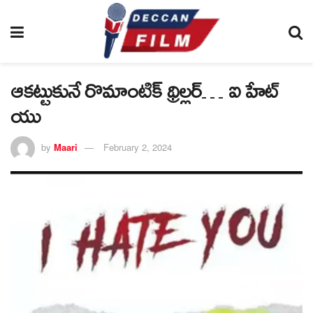
ఆకట్టుకునే రొమాంటిక్ థ్రిల్లర్… ఐ హేట్
యు
by
Maari
February 2, 2024