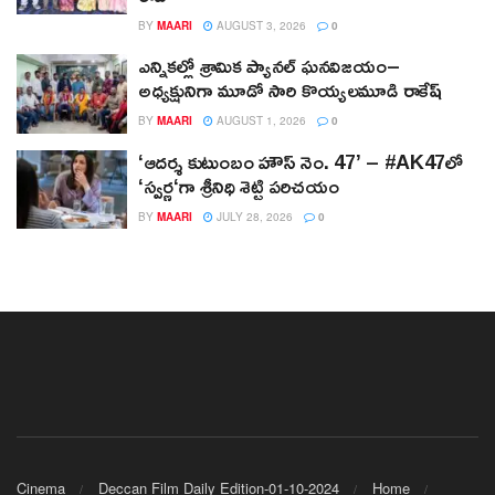
BY
MAARI
AUGUST 3, 2026
0
ఎన్నికల్లో శ్రామిక ప్యానల్‌ ఘనవిజయం–
అధ్యక్షునిగా మూడో సారి కొయ్యలమూడి రాకేష్‌
BY
MAARI
AUGUST 1, 2026
0
‘ఆదర్శ కుటుంబం హౌస్ నెం. 47’ – #AK47లో
‘స్వర్ణ‘గా శ్రీనిధి శెట్టి పరిచయం
BY
MAARI
JULY 28, 2026
0
Cinema
Deccan Film Daily Edition-01-10-2024
Home