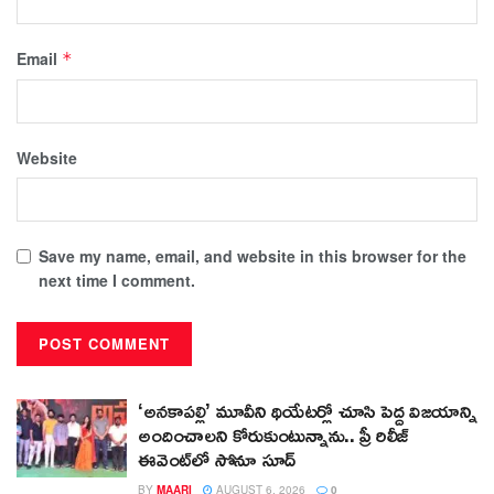
Email
*
Website
Save my name, email, and website in this browser for the
next time I comment.
‘అనకాపల్లి’ మూవీని థియేటర్లో చూసి పెద్ద విజయాన్ని
అందించాలని కోరుకుంటున్నాను.. ప్రీ రిలీజ్
ఈవెంట్‌లో సోనూ సూద్
BY
MAARI
AUGUST 6, 2026
0