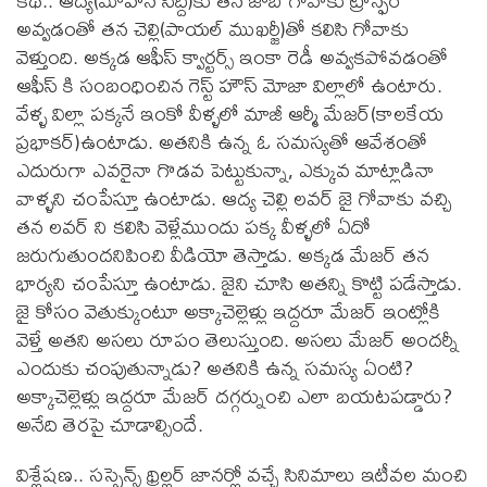
కథ.. ఆద్య(మోహన సిద్ది)కు తన జాబ్ గోవాకు ట్రాన్ఫర్
అవ్వడంతో తన చెల్లి(పాయల్ ముఖర్జీ)తో కలిసి గోవాకు
వెళ్తుంది. అక్కడ ఆఫీస్ క్వార్టర్స్ ఇంకా రెడీ అవ్వకపోవడంతో
ఆఫీస్ కి సంబంధించిన గెస్ట్ హౌస్ మోజా విల్లాలో ఉంటారు.
వేళ్ళ విల్లా పక్కనే ఇంకో వీళ్ళలో మాజీ ఆర్మీ మేజర్(కాలకేయ
ప్రభాకర్)ఉంటాడు. అతనికి ఉన్న ఓ సమస్యతో ఆవేశంతో
ఎదురుగా ఎవరైనా గొడవ పెట్టుకున్నా, ఎక్కువ మాట్లాడినా
వాళ్ళని చంపేస్తూ ఉంటాడు. ఆద్య చెల్లి లవర్ జై గోవాకు వచ్చి
తన లవర్ ని కలిసి వెళ్లేముందు పక్క వీళ్ళలో ఏదో
జరుగుతుందనిపించి వీడియో తెస్తాడు. అక్కడ మేజర్ తన
భార్యని చంపేస్తూ ఉంటాడు. జైని చూసి అతన్ని కొట్టి పడేస్తాడు.
జై కోసం వెతుక్కుంటూ అక్కాచెల్లెళ్లు ఇద్దరూ మేజర్ ఇంట్లోకి
వెళ్తే అతని అసలు రూపం తెలుస్తుంది. అసలు మేజర్ అందర్నీ
ఎందుకు చంపుతున్నాడు? అతనికి ఉన్న సమస్య ఏంటి?
అక్కాచెల్లెళ్లు ఇద్దరూ మేజర్ దగ్గర్నుంచి ఎలా బయటపడ్డారు?
అనేది తెరపై చూడాల్సిందే.
విశ్లేషణ.. సస్పెన్స్ థ్రిల్లర్ జానర్లో వచ్చే సినిమాలు ఇటీవల మంచి