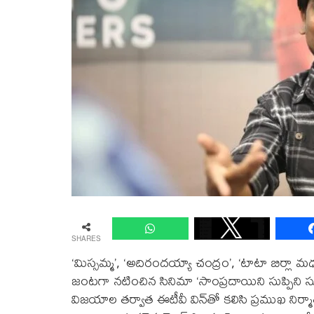
SHARES
‘మిస్సమ్మ’, ‘అదిరందయ్యా చంద్రం’, ‘టాటా బిర్లా మధ
జంటగా నటించిన సినిమా ‘సాంప్రదాయిని సుప్పిని సుద్ద
విజయాల తర్వాత ఈటీవీ విన్‌తో కలిసి ప్రముఖ నిర్మాత