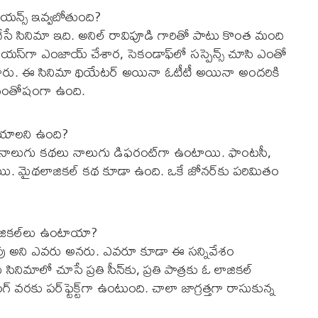
రియన్స్‌ ఇవ్వబోతుంది?
ేసే సినిమా ఇది. అనిల్‌ రావిపూడి గారితో పాటు కొంత మంది
రియస్‌గా ఎంజాయ్‌ చేశార, సెకండాఫ్‌లో సస్పెన్స్‌ చూసి ఎంతో
ుభవించారు. ఈ సినిమా థియేటర్‌ అయినా ఓటీటీ అయినా అందరికి
 సంతోషంగా ఉంది.
చేయాలని ఉంది?
రి నాలుగు కథలు నాలుగు డిఫరంట్‌గా ఉంటాయి. ఫాంటసీ,
ఉన్నాయి. మైథలాజికల్‌ కథ కూడా ఉంది. ఒకే జోనర్‌కు పరిమితం
ాజికల్‌లు ఉంటాయా?
లేవు అని ఎవరు అనరు. ఎవరూ కూడా ఈ సన్నివేశం
నిమాలో చూసే ప్రతి సీన్‌కు, ప్రతి పాత్రకు ఓ లాజికల్‌
్ వరకు పర్‌ఫ్టెక్ట్‌గా ఉంటుంది. చాలా జాగ్రత్తగా రాసుకున్న