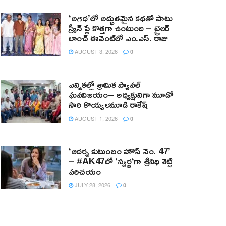
‘అగధ’లో అద్భుతమైన కథతో పాటు
స్క్రీన్ ప్లే కొత్తగా ఉంటుంది – ట్రైలర్
లాంచ్ ఈవెంట్‌లో ఎం.ఎస్. రాజు
AUGUST 3, 2026
0
ఎన్నికల్లో శ్రామిక ప్యానల్‌
ఘనవిజయం– అధ్యక్షునిగా మూడో
సారి కొయ్యలమూడి రాకేష్‌
AUGUST 1, 2026
0
‘ఆదర్శ కుటుంబం హౌస్ నెం. 47’
– #AK47లో ‘స్వర్ణ‘గా శ్రీనిధి శెట్టి
పరిచయం
JULY 28, 2026
0