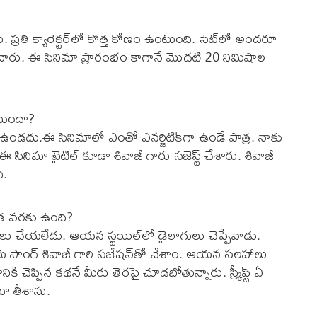
ారు. ప్రతి క్యారెక్టర్‌లో కొత్త కోణం ఉంటుంది. సెట్‌లో అందరూ
వుకునేవారు. ఈ సినిమా ప్రారంభం కాగానే మొదటి 20 నిమిషాల
ఉంటుందా?
ఉండదు.ఈ సినిమాలో ఎంతో ఎనర్జిటిక్‌గా ఉండే పాత్ర. నాకు
ాడు. ఈ సినిమా టైటిల్‌ కూడా శివాజీ గారు సజెస్ట్‌ చేశారు. శివాజీ
ి.
 ఎంత వరకు ఉంది?
పులు చేయలేదు. ఆయన స్టయిల్‌లో డైలాగులు చెప్పేవాడు.
పాయ సాంగ్‌ శివాజీ గారి సజేషన్‌తో చేశాం. ఆయన సలహాలు
ి చెప్పిన కథనే మీరు తెరపై చూడబోతున్నారు. స్క్రీప్ట్‌ ఏ
మా తీశాను.