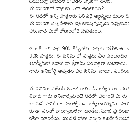
థియేటర్లో విడుదల కావడం హ్యపీగా ఉంది.
ఈ సినిమాలో పాత్రలు ఎలా ఉంటాయి?
ఈ కథలో అన్ని పాత్రలకు ఫర్‌ఫెక్ట్‌ ఆర్టిస్టులు కుదిర
ఈ సినిమా సన్నివేశాలు చిత్రీకరిస్తున్నప్పుడు నవ్
తరువాత మరో కోణంలోకి వెళుతుంది.
శివాజీ గారి పాత్ర 90స్‌ కిడ్స్‌లోని పాత్రకు పోలీక 
90స్‌ పాత్రకు, ఈ సినిమాలో పాత్రకు ఏం సంబంధం 
ఆన్‌స్క్రీన్‌లో శివాజీ నా శ్రీరామ్‌ ఫర్‌ఫెక్ట్‌గా కుదిర
గారు అన్‌బోర్డ్‌ అవ్వడం వల్ల సినిమా వాల్యూ పెరిగింద
ఈ సినిమా మేకింగ్‌ శివాజీ గారి ఇన్‌వాల్వ్‌మెంట్‌
శివాజీ గారు ఇన్‌వాల్వ్‌మెంట్‌ కథలో ఎలాంటి మార్
ఆయన ప్రాపర్‌గా పాటల్లో ఇన్‌వాల్వ్‌ అయ్యాడు. 
కూడా ఎంతో వాల్యూబుల్‌గా ఉండేది. షూట్‌ ప్రారంభానిక
రోజు మారలేదు. మొదటి రోజు చెప్పిన కథతోనే సిని