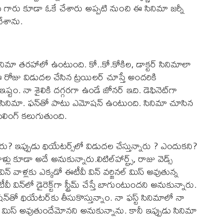
డు గారు కూడా ఓకే చేశారు అప్పటి నుంచి ఈ సినిమా జర్నీ
చేశాను.
ే సినిమా తరహాలో ఉంటుంది. కో..కో.కోకిల, డాక్టర్‌ సినిమాలా
 ఈ రోజు విడుదల చేసిన ట్రయిలర్‌ చూస్తే అందరికి
ష్టం. నా శైలికి దగ్గరగా ఉండే జోనర్‌ ఇది. డెఫినెట్‌గా
 సినిమా. ఫన్‌తో పాటు ఎమోషన్‌ ఉంటుంది. సినిమా చూసిన
లింగ్‌ కలుగుతుంది.
న్నారు? ఇప్పుడు థియేటర్స్‌లో విడుదల చేస్తున్నారు ? ఎందుకని?
ూడా అదే అనుకున్నారు.లిటిల్‌హార్ట్స్‌, రాజు వెడ్స్‌
వాళ్లకు ఎక్కడో ఈటీవీ విన్‌ వర్జినల్‌ మిస్‌ అవుతున్న
 విన్‌లో డైరెక్ట్‌గా స్ట్రీమ్‌ చేస్తే బాగుంటుందని అనుకున్నారు.
తో థియేటర్‌కు తీసుకొస్తున్నాం. నా ఫస్ట్‌ సినిమాలో నా
‌ మిస్‌ అవుతుందేమోనని అనుకున్నాను. కానీ ఇప్పుడు సినిమా