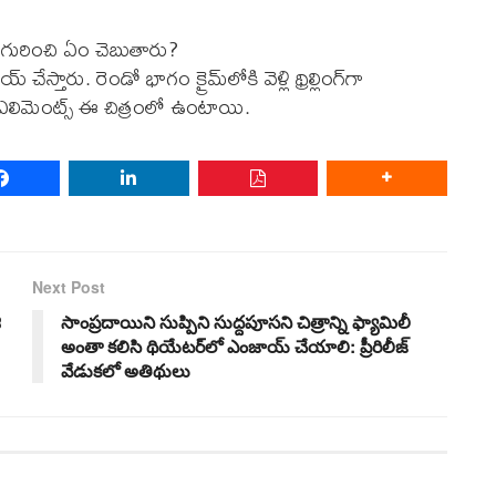
ా గురించి ఏం చెబుతారు?
ేస్తారు. రెండో భాగం క్రైమ్‌లోకి వెళ్లి థ్రిల్లింగ్‌గా
ఎలిమెంట్స్ ఈ చిత్రంలో ఉంటాయి.
Next Post
ీ
సాంప్రదాయిని సుప్పిని సుద్దపూసని చిత్రాన్ని ఫ్యామిలీ
అంతా కలిసి థియేటర్‌లో ఎంజాయ్‌ చేయాలి: ప్రీరిలీజ్‌
వేడుకలో అతిథులు