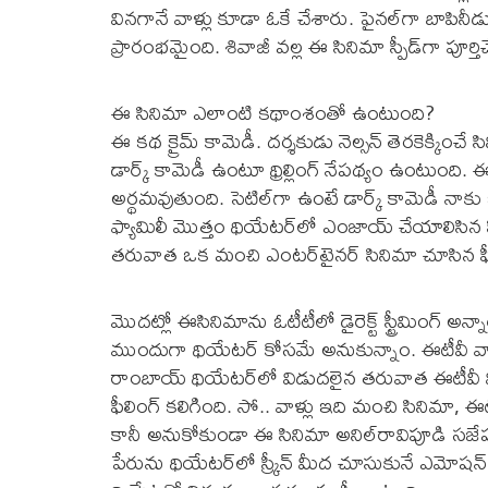
వినగానే వాళ్లు కూడా ఓకే చేశారు. ఫైనల్‌గా బాపినీ
ప్రారంభమైంది. శివాజీ వల్ల ఈ సినిమా స్పీడ్‌గా పూర్తి
ఈ సినిమా ఎలాంటి కథాంశంతో ఉంటుంది?
ఈ కథ క్రైమ్‌ కామెడీ. దర్శకుడు నెల్సన్‌ తెరకెక్కించ
డార్క్‌ కామెడీ ఉంటూ థ్రిల్లింగ్‌ నేపథ్యం ఉంటుంది.
అర్థమవుతుంది. సెటిల్‌గా ఉంటే డార్క్‌ కామెడీ నాకు ఇ
ఫ్యామిలీ మొత్తం థియేటర్‌లో ఎంజాయ్‌ చేయాలిసిన
తరువాత ఒక మంచి ఎంటర్‌టైనర్‌ సినిమా చూసిన ఫీ
మొదట్లో ఈసినిమాను ఓటీటీలో డైరెక్ట్‌ స్ట్రీమింగ్‌ అ
ముందుగా థియేటర్‌ కోసమే అనుకున్నాం. ఈటీవీ వాళ్లు క
రాంబాయ్‌ థియేటర్‌లో విడుదలైన తరువాత ఈటీవీ విన్‌ 
ఫీలింగ్‌ కలిగింది. సో.. వాళ్లు ఇది మంచి సినిమా, ఈటీవీ
కానీ అనుకోకుండా ఈ సినిమా అనిల్‌రావిపూడి సజేషన్‌
పేరును థియేటర్‌లో స్క్రీన్‌ మీద చూసుకునే ఎమోషన్