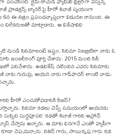
చేసింది. క్రైమ్-కామెడీ ఫ్యామిలీ థ్రిల్లర్‌గా వస్తున్న
ాజీ ప్రొడక్షన్స్ బ్యానర్‌పై హీరో శివాజీ స్వయంగా
ఈ నెల 6న ఈ చిత్రం ప్రపంచవ్యాప్తంగా విడుదల కానుంది. ఈ
ారం విలేకరులతో మాట్లాడారు. ఆ విశేషాలివి
ప్పటి నుండి సినిమాలంటే ఇష్టం. సినిమా సెలబ్రిటిలా నాకు ఓ
 చూసి ఇంజనీరింగ్‌ పూర్తి చేశాను. 2015 నుంచి సినీ
 శాఖలో పనిచేశాను. అడవిశేష్‌ నటించిన ఎవరు సినిమాకు
్‌జీ నాకు గురువు, ఆయన నాకు గాడ్‌ఫాదర్‌ లాంటి వాడు.
చ్చాను.
ీ గారిని హీరో ఎంచుకోవడానికి రీజన్‌?
న గుర్తొచ్చారు. సినిమా కథలు చెప్పే సమయంలో ఆయనకు
ప్పిని సుద్దపూసని’ కథతో శివాజీ గారిని అప్రోచ్‌
స్‌ చేస్తాను అన్నారు. ఆ మాట వినగానే ఎంతో హ్యపీగా
కూడా చెప్పమన్నారు. నితిన్‌ గారు, సాయికృష్ణ గారు కథ