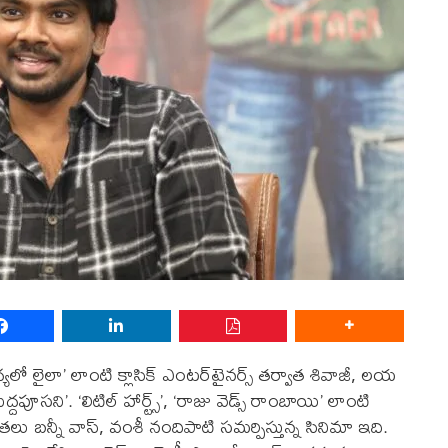
్యలో లైలా’ లాంటి క్లాసిక్ ఎంటర్‌టైనర్స్ తర్వాత శివాజీ, లయ
పూసని’. ‘లిటిల్ హార్ట్స్’, ‘రాజు వెడ్స్ రాంబాయి’ లాంటి
లు బన్నీ వాస్, వంశీ నందిపాటి సమర్పిస్తున్న సినిమా ఇది.