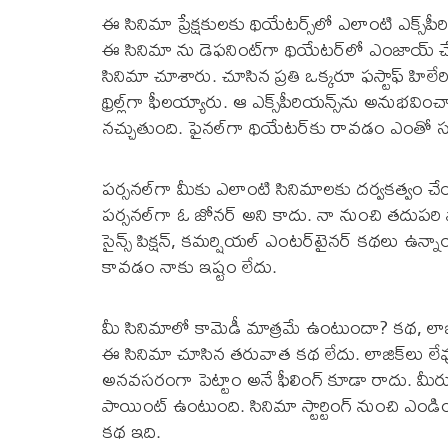
ఈ సినిమా ప్రేక్షకులకు థియేటర్స్‌లో ఎలాంటి ఎక్స్‌పీ
ఈ సినిమా ను డెఫనింట్‌గా థియేటర్‌లో ఎంజాయ్‌ చ
సినిమా చూశారు. చూసిన ప్రతి ఒక్కరూ ఫస్టాఫ్‌ హిలే
థ్రిల్ల్‌గా ఫీలయ్యారు. ఆ ఎక్స్‌పీరియన్స్‌ను అన
నచ్చుతుంది. ఫైనల్‌గా థియేటర్‌కు రావడం ఎంతో
పర్సనల్‌గా మీకు ఎలాంటి సినిమాలకు దర్వకత్వం 
పర్సనల్‌గా ఓ జోనర్‌ అని కాదు. నా నుంచి తదుప
సైన్స్‌ పిక్షన్‌, కమర్షియల్‌ ఎంటర్‌టైనర్‌ కథలు 
కావడం నాకు ఇష్టం లేదు.
మీ సినిమాలో కామెడీ మాత్రమే ఉంటుందా? కథ, ల
ఈ సినిమా చూసిన తరువాత కథ లేదు. లాజిక్‌లు 
అనవసరంగా పెట్టాం అనే ఫీలింగ్‌ కూడా రాదు. మీరు సి
పాయింట్‌ ఉంటుంది. సినిమా స్టార్టింగ్‌ నుంచి ఎండింగ
కథ ఇది.