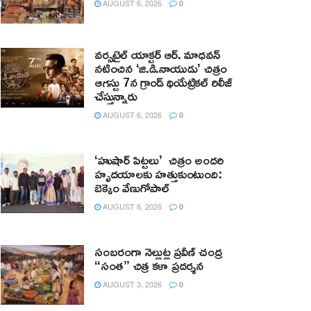
AUGUST 6, 2026
0
వర్సటైల్ యాక్టర్ ఆర్‌. మాధవన్‌
నటించిన ‘జి.డి.నాయుడు’ చిత్రం
ఆగస్టు 7న గ్రాండ్ థియేట్రికల్ రిలీజ్
చేస్తున్నారు
AUGUST 6, 2026
0
‘హుషార్‌ పిట్టలు’ చిత్రం అందరి
హృదయాలకు హత్తుకుంటుంది:
బెక్కెం వేణుగోపాల్‌
AUGUST 6, 2026
0
సంబరంగా నెల్లుట్ల ప్రవీణ్ చంద్ర
“సంత” చిత్ర కళా ప్రదర్శన
AUGUST 3, 2026
0