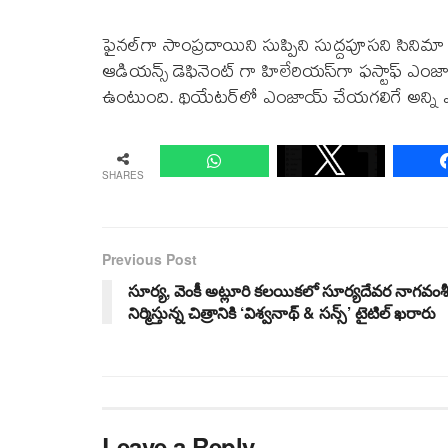
ఫైనల్‌గా సాంప్రదాయిని సుప్పిని సుద్దపూసని సినిమ
ఆడియన్స్‌ డెఫినెంట్‌ గా హిలేరియస్‌గా ఫస్టాఫ్‌ ఎంజాయ్‌ చ
ఉంటుంది. థియేటర్‌లో ఎంజాయ్‌ చేయగలిగే అన్ని 
SHARES
Previous Post
సూర్య, వెంకీ అట్లూరి కలయికలో సూర్యదేవర నాగవంశ
నిర్మిస్తున్న చిత్రానికి ‘విశ్వనాథ్ & సన్స్’ టైటిల్ ఖరారు
Leave a Reply