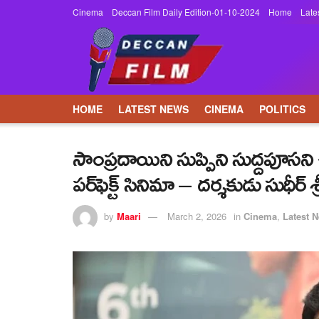
Cinema
Deccan Film Daily Edition-01-10-2024
Home
Late
HOME
LATEST NEWS
CINEMA
POLITICS
సాంప్రదాయిని సుప్పిని సుద్దపూసని చి
పర్‌ఫెక్ట్‌ సినిమా – దర్శకుడు సుధీర్‌ శ్
by
Maari
March 2, 2026
in
Cinema
,
Latest 