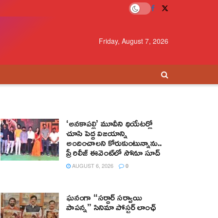
Friday, August 7, 2026
‘అనకాపల్లి’ మూవీని థియేటర్లో
చూసి పెద్ద విజయాన్ని
అందించాలని కోరుకుంటున్నాను..
ప్రీ రిలీజ్ ఈవెంట్‌లో సోనూ సూద్
AUGUST 6, 2026
0
ఘనంగా “సర్దార్ సర్వాయి
పాపన్న” సినిమా పోస్టర్ లాంఛ్