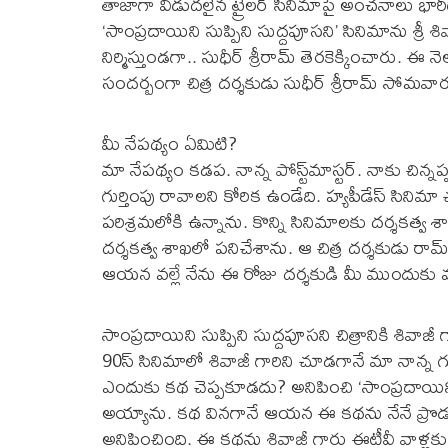
తాజాగా విడుదలైన ట్రైలర్ సినిమాపై అంచనాలు భారీగా పెం
‘సాంప్రదాయిని సుప్పిని సుద్దపూసని’ సినిమాను శ్రీ శివ
నిర్మిస్తుండగా.. సుధీర్ శ్రీరామ్ తెరకెక్కించారు. 
సందర్బంగా చిత్ర దర్శకుడు సుధీర్‌ శ్రీరామ్‌ సోమవ
మీ నేపథ్యం ఏమిటి?
మా నేపథ్యం కడప. నాన్న పోస్ట్‌మాస్టర్‌. నాకు చిన్న
గుర్తింపు రావాలని కోరిక ఉండేది. హ్యపీడేస్‌ సినిమా
పరిశ్రమలోకి ఉన్నాను. కొన్ని సినిమాలకు దర్శకత్వ
దర్శకత్వ శాఖలో పనిచేశాను. ఆ చిత్ర దర్శకుడు రామ
ఆయన వల్లే నేను ఈ రోజు దర్శకుడి మీ ముందుకు వ
సాంప్రదాయిని సుప్పిని సుద్దపూసని చిత్రానికి శివాజ
90స్‌ సినిమాలో శివాజీ గారిని చూడగానే మా నాన్
ఎందుకు కథ చెప్పకూడదు? అనిపించి ‘సాంప్రదాయిని సు
అయ్యాను. కథ వినగానే ఆయన ఈ కథను నేనే ప్రొడ్యూ
అనిపించింది. ఈ కథను శివాజీ గారు ఈటీవీ వాళ్లకు 