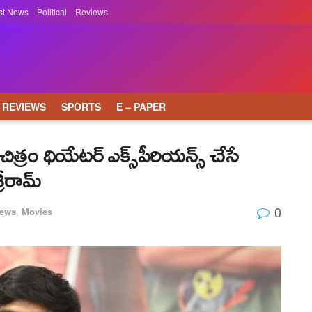
st News
Political
Reviews
REVIEWS
SPORTS
E – PAPER
త్రం థియేటర్‌ ఎక్స్‌పీరియన్స్‌ చేసే
రీరామ్‌
0
News
,
Movies