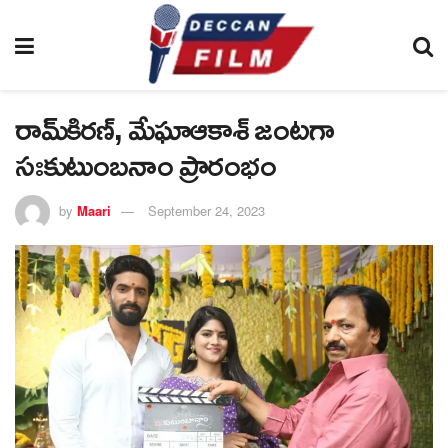
రామ్‌కిర‌ణ్‌, మేఘాఆకాశ్ జంట‌గా
సఃకుటుంబనాం ప్రారంభం
by
Maari
September 24, 2023