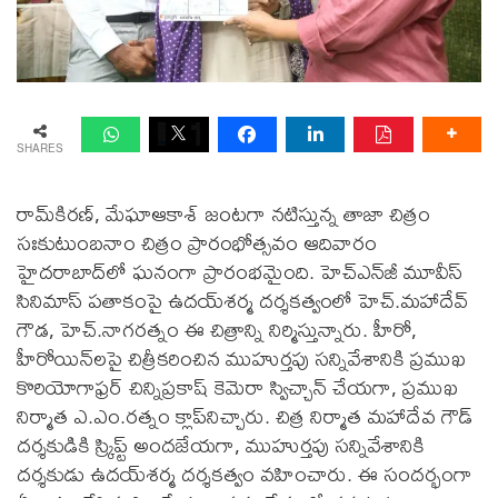
SHARES
రామ్‌కిర‌ణ్‌, మేఘాఆకాశ్ జంట‌గా న‌టిస్తున్న తాజా చిత్రం
సఃకుటుంబ‌నాం చిత్రం ప్రారంభోత్స‌వం ఆదివారం
హైద‌రాబాద్‌లో ఘ‌నంగా ప్రారంభ‌మైంది. హెచ్ఎన్‌జీ మూవీస్
సినిమాస్ ప‌తాకంపై ఉద‌య్‌శ‌ర్మ ద‌ర్శ‌క‌త్వంలో హెచ్‌.మ‌హాదేవ్
గౌడ‌, హెచ్‌.నాగ‌ర‌త్నం ఈ చిత్రాన్ని నిర్మిస్తున్నారు. హీరో,
హీరోయిన్‌ల‌పై చిత్రీక‌రించిన ముహుర్త‌పు స‌న్నివేశానికి ప్ర‌ముఖ
కొరియోగాఫ్ర‌ర్ చిన్నిప్ర‌కాష్ కెమెరా స్విచ్చాన్ చేయ‌గా, ప్ర‌ముఖ
నిర్మాత ఎ.ఎం.రత్నం క్లాప్‌నిచ్చారు. చిత్ర నిర్మాత మ‌హాదేవ గౌడ్
ద‌ర్శ‌కుడికి స్క్రిప్ట్ అంద‌జేయ‌గా, ముహుర్త‌పు స‌న్నివేశానికి
ద‌ర్శ‌కుడు ఉద‌య్‌శ‌ర్మ ద‌ర్శ‌క‌త్వం వ‌హించారు. ఈ సంద‌ర్భంగా