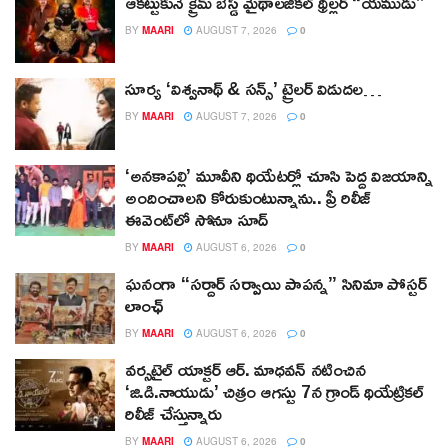
ఆకట్టుకునే క్రైమ్ బేస్డ్ మైథాలజికల్ థ్రిల్లర్ “యముడు”
BY
MAARI
AUGUST 7, 2026
0
సూర్య ‘విశ్వనాథ్ & సన్స్’ ట్రైలర్ విడుదల…
BY
MAARI
AUGUST 7, 2026
0
‘అనకాపల్లి’ మూవీని థియేటర్లో చూసి పెద్ద విజయాన్ని
అందించాలని కోరుకుంటున్నాను.. ప్రీ రిలీజ్
ఈవెంట్‌లో సోనూ సూద్
BY
MAARI
AUGUST 6, 2026
0
ఘనంగా “సర్దార్ సర్వాయి పాపన్న” సినిమా పోస్టర్
లాంఛ్
BY
MAARI
AUGUST 6, 2026
0
వర్సటైల్ యాక్టర్ ఆర్‌. మాధవన్‌ నటించిన
‘జి.డి.నాయుడు’ చిత్రం ఆగస్టు 7న గ్రాండ్ థియేట్రికల్
రిలీజ్ చేస్తున్నారు
BY
MAARI
AUGUST 6, 2026
0