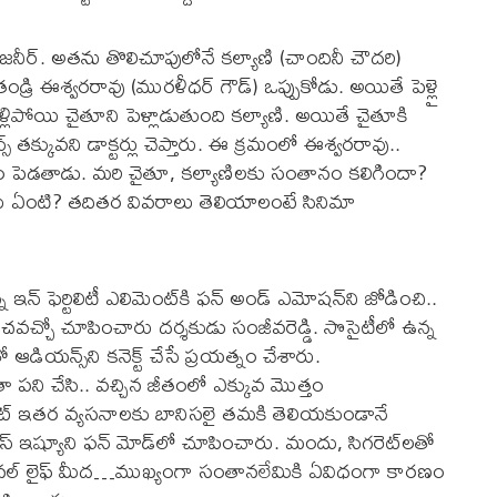
 ఇంజనీర్. అతను తొలిచూపులోనే కల్యాణి (చాందినీ చౌదరి)
ండ్రి ఈశ్వరరావు (మురళీధర్ గౌడ్) ఒప్పుకోడు. అయితే పెళ్లై
ెళ్లిపోయి చైతూని పెళ్లాడుతుంది కల్యాణి. అయితే చైతూకి
్స్ తక్కువని డాక్టర్లు చెప్తారు. ఈ క్రమంలో ఈశ్వరరావు..
మకాం పెడతాడు. మరి చైతూ, కల్యాణిలకు సంతానం కలిగిందా?
 ఏంటి? తదితర వివరాలు తెలియాలంటే సినిమా
న్ ఫెర్టిలిటీ ఎలిమెంట్‌కి ఫన్ అండ్ ఎమోషన్‌ని జోడించి..
చవచ్చో చూపించారు దర్శకుడు సంజీవరెడ్డి. సొసైటీలో ఉన్న
థతో ఆడియన్స్‌ని కనెక్ట్ చేసే ప్రయత్నం చేశారు.
ంతా పని చేసి.. వచ్చిన జీతంలో ఎక్కువ మొత్తం
రెట్ ఇతర వ్యసనాలకు బానిసలై తమకి తెలియకుండానే
ియస్ ఇష్యూని ఫన్ మోడ్‌లో చూపించారు. మందు, సిగరెట్‌లతో
 పర్సనల్ లైఫ్‌ మీద…ముఖ్యంగా సంతానలేమికి ఏవిధంగా కారణం