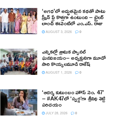
‘అగధ’లో అద్భుతమైన కథతో పాటు
స్క్రీన్ ప్లే కొత్తగా ఉంటుంది – ట్రైలర్
లాంచ్ ఈవెంట్‌లో ఎం.ఎస్. రాజు
AUGUST 3, 2026
0
ఎన్నికల్లో శ్రామిక ప్యానల్‌
ఘనవిజయం– అధ్యక్షునిగా మూడో
సారి కొయ్యలమూడి రాకేష్‌
AUGUST 1, 2026
0
‘ఆదర్శ కుటుంబం హౌస్ నెం. 47’
– #AK47లో ‘స్వర్ణ‘గా శ్రీనిధి శెట్టి
పరిచయం
JULY 28, 2026
0