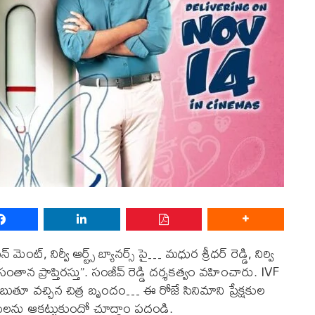
్, నిర్వీ ఆర్ట్స్ బ్యానర్స్ పై… మధుర శ్రీధర్ రెడ్డి, నిర్వి
సంతాన ప్రాప్తిరస్తు”. సంజీవ్ రెడ్డి దర్శకత్వం వహించారు. IVF
లు చెబుతూ వచ్చిన చిత్ర బృందం… ఈ రోజే సినిమాని ప్రేక్షకుల
షకులను ఆకట్టుకుందో చూద్దాం పదండి.