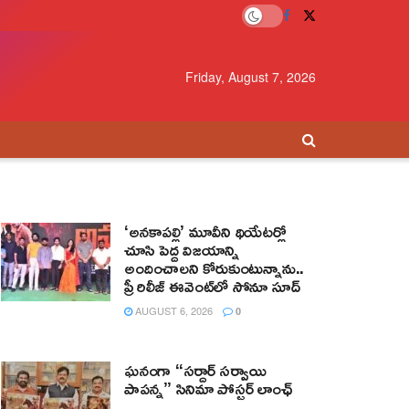
Friday, August 7, 2026
‘అనకాపల్లి’ మూవీని థియేటర్లో
చూసి పెద్ద విజయాన్ని
అందించాలని కోరుకుంటున్నాను..
ప్రీ రిలీజ్ ఈవెంట్‌లో సోనూ సూద్
AUGUST 6, 2026
0
ఘనంగా “సర్దార్ సర్వాయి
పాపన్న” సినిమా పోస్టర్ లాంఛ్