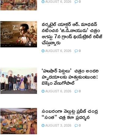
AUGUST 6, 2026
0
వర్సటైల్ యాక్టర్ ఆర్‌. మాధవన్‌
నటించిన ‘జి.డి.నాయుడు’ చిత్రం
ఆగస్టు 7న గ్రాండ్ థియేట్రికల్ రిలీజ్
చేస్తున్నారు
AUGUST 6, 2026
0
‘హుషార్‌ పిట్టలు’ చిత్రం అందరి
హృదయాలకు హత్తుకుంటుంది:
బెక్కెం వేణుగోపాల్‌
AUGUST 6, 2026
0
సంబరంగా నెల్లుట్ల ప్రవీణ్ చంద్ర
“సంత” చిత్ర కళా ప్రదర్శన
AUGUST 3, 2026
0