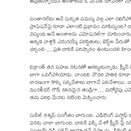
అవుతున్నాయనే అంశాలను ఓ మెసేజ్ రూపంలో చూ
సంతానలేమి అనే సున్నిత సమస్య వల్ల ఎలా నలిగిపోతా
ప్రొఫెషన్‌పై కూడా ఎలాంటి ప్రభావం చూపిస్తుంది
వస్తుంది అనే అంశాలను ఎమోషనల్‌గా చూపించారు. స
అక్కడ వాళ్లకి ఎదురయ్యే పరిస్థితులు, టెస్ట్‌ల పేరు
చర్చించి … ప్రతి దానికి పరిష్కారం ఉంటుందని హింట
విక్రాంత్ తన సహజ నటనతో ఆకట్టుకున్నాడు. స్క్రీన్ మీ
బాగా ఒదిగిపోయాడు. చాందిని చౌదరి పాతిక కూడా బ
కారణంగా కొన్ని సన్నివేశాలు బాగానే పనిచేశాయి. వా
మురళీధర్ గౌడ్ కఠినమైన తండ్రిగా… మరోవైపు ఎమో
తమ పరిధి మేరకు నటించి మెప్పించారు.
సునీల్ కశ్యప్ సంగీతం బాగుంది. ఎడిటింగ్ ఫస్టాఫ్ కా
వరకు చాలా బాగుంది. దానికి ఫన్నీ వే లో స్క్రీన్ ప్ల
సంజయ్ రెడ్డి సక్సెస్ అయ్యాడనే చెప్పొచ్చు. వీకె