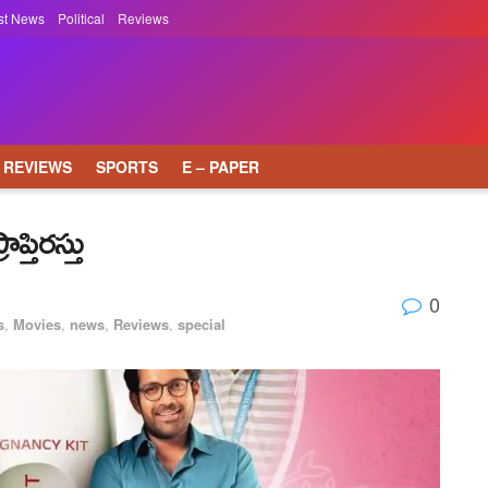
st News
Political
Reviews
REVIEWS
SPORTS
E – PAPER
తిరస్తు
0
s
,
Movies
,
news
,
Reviews
,
special