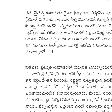
కథ: చైతన్య అలియాస్ చైతూ (విక్రాంత్) సాఫ్ట్‌వేర్
ప్రేమలో పడతాడు. అయితే వీళ్ల వివాహానికి కల్యాణి త
పిల్లల్ని కంటే అతనే ఒప్పుకుంటాడని ఇంట్లో నుంచి వ
స్పెర్మ్ కౌంట్ తక్కువగా ఉండటంతో పిల్లలు పుట్టే ఛాన
కూతురి చేసిన తప్పుని క్షమించి అల్లుడు ఇంట్లో 
తన మామ రాకతో చైతూ ఇంట్లో జరిగిన పరిణామాలు
చూడాల్సిందే..!!!
విశ్లేషణ: ప్రస్తుత సమాజంలో యువత ఎదుర్కొంటున్న ఇ
‘సంతాన ప్రాప్తిరస్తు’కి గల అవరోధాలను ఎలా జయిం
ఇన్ ఫెర్టిలిటీ అనే సీరియస్ సబ్జెక్ట్‌ని సున్నితమైన క
ముఖ్యంగా సాఫ్ట్ వేర్ ఉద్యోగాల్లో ఉండేవాళ్లు.. నెల
ఎంజాయ్‌‌మెంట్‌కే కేటాయిస్తుంటారు. మందు, సిగ
ఎలాంటి ఇబ్బందుల్ని కొనితెచ్చుకుంటున్నారనే సీర
పాటు.. వర్క్ టెన్షన్, నిద్రలేమి వంటి సమస్యలు