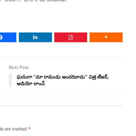
Next Post
ఘనంగా “మా రాముడు అందరివాడు” చిత్ర టీజర్,
ఆడియో లాంచ్
lds are marked
*