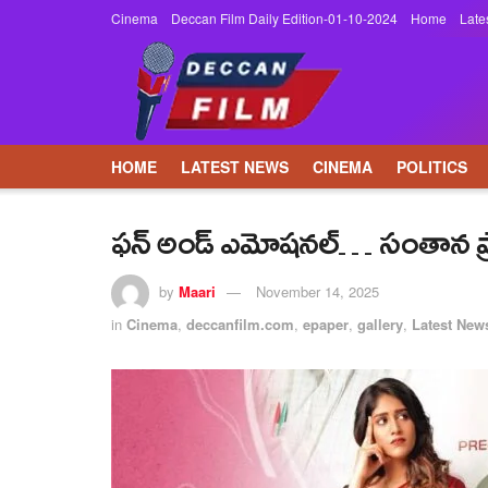
Cinema
Deccan Film Daily Edition-01-10-2024
Home
Late
HOME
LATEST NEWS
CINEMA
POLITICS
ఫన్ అండ్ ఎమోషనల్… సంతాన ప్రాప్
by
Maari
November 14, 2025
in
Cinema
,
deccanfilm.com
,
epaper
,
gallery
,
Latest New