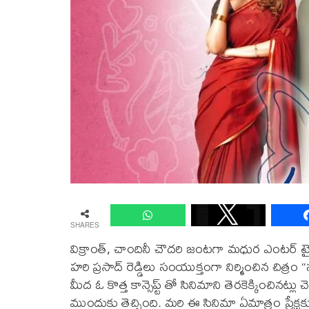
SHARES
విక్రాంత్, చాందినీ చౌదరి జంటగా మధుర ఎంటర్ టైన్ మెంట
హరి ప్రసాద్ రెడ్డిలు సంయుక్తంగా నిర్మించిన చిత్రం “
మీద ఓ కొత్త కాన్సెప్ట్ తో సినిమాని తెరకెక్కించినట్
ముందుకు తెచ్చింది. మరి ఈ సినిమా ఏమాత్రం ప్రేక్