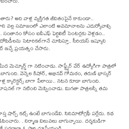
పించారు.
రు? అది వాళ్ల వ్యక్తిగత జీవితంపైనే కాకుండా..
? దాని వల్ల సమాజంలో ఎలాంటి అవమానాలను ఎదుర్కోవాల్సి
ంతానం కోసం ఐవీఎఫ్ ఫెర్టిలిటీ సెంటర్లకు వెళ్లడం..
తో దోపిడీలను సెటారికల్‌గానే చూపిస్తూ.. సీరియస్ ఇష్యూని
్ ఇచ్చే ప్రయత్నం చేసారు.
ద మెచ్యూర్డ్‌ గా నటించాడు. సాఫ్ట్వేర్ వేర్ ఉద్యోగిగా పాత్రలో
ాగుంది. వెన్నెల కిషోర్, అభినవ్ గోమఠం, తరుణ్ భాస్కర్
ళ్ల క్యారెక్టర్స్ బాగా పేలాయి.. నటన కూడా బాగుంది.
షనల్ గా నటించి మెప్పించాడు. మిగతా పాత్రలన్నీ తమ
స్త షార్ప్ కట్స్ ఉంటే బాగుండేవి. సినిమాటోగ్రఫీ పర్లేదు. కథ
ే నడిపించారు. . నిర్మాణ విలువలు బాగున్నాయి. దర్శకుడిగా
ండ్ లో సరదాగా ఓ సారి చూసేయండి.