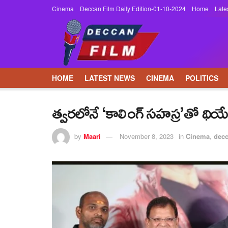
Cinema
Deccan Film Daily Edition-01-10-2024
Home
Late
HOME
LATEST NEWS
CINEMA
POLITICS
త్వరలోనే ‘కాలింగ్ సహస్ర’తో థియేట
by
Maari
November 8, 2023
in
Cinema
,
dec