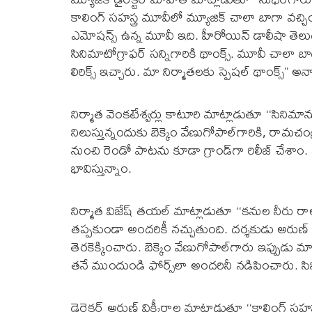
కాలింగ్ సహస్త్ర మూవీలో మ్యూజిక్ చాలా బాగా వచ్చింది.
ఎమోషన్స్ ఉన్న మూవీ ఇది. హీరోయిన్ డాలీషా తెలుగు 
సినిమాటోగ్రాఫర్ సన్నిగారికి థాంక్స్. మూవీ చాలా 
లిరిక్స్ ఇచ్చారు. మా నిర్మాతలకు స్పెషల్ థాంక్స్’’ అన్
నిర్మాత వెంకటేశ్వర్లు కాటూరి మాట్లాడుతూ ‘‘సినిమాను స
నిలుస్తున్నందుకు బెక్కెం వేణుగోపాల్‌గారికి, రామచ
నుంచి రెండో పాటను కూడా గ్రాండ్‌గా రిలీజ్ చేశా
భావిస్తున్నాం.
నిర్మాత విజేష్ తయల్ మాట్లాడుతూ ‘‘కనుల నీరు ర
తప్పకుండా అందరికీ నచ్చుతుంది. దర్శకుడు అరుణ
తెరకెక్కించారు. బెక్కెం వేణుగోపాల్‌గారు ఇప్పుడు 
తనే ముందుండి ఫోర్స్‌లా అందరినీ నడిపించారు. స
డైరెక్టర్ అరుణ్ విక్కీరాల మాట్లాడుతూ ‘‘కాలింగ్ సహస్త