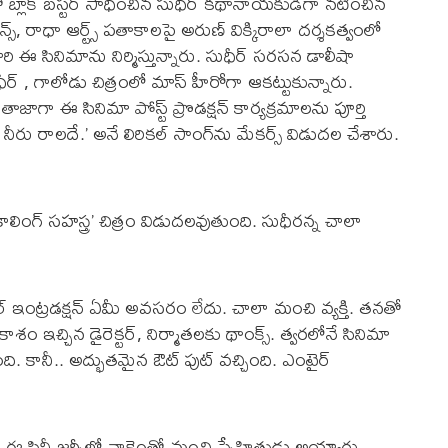
రంతో బ్లాక్ బస్టర్ సాధించిన సుధీర్ కథానాయకుడిగా నటించిన
స్‌, రాధా ఆర్ట్స్ ప‌తాకాల‌పై అరుణ్ విక్కిరాలా ద‌ర్శ‌క‌త్వంలో
ూరి ఈ సినిమాను నిర్మిస్తున్నారు. సుధీర్ స‌ర‌స‌న డాలీషా
ుధీర్ , గాలోడు చిత్రంలో మాస్ హీరోగా ఆక‌ట్టుకున్నారు.
జాగా ఈ సినిమా పోస్ట్ ప్రొడ‌క్ష‌న్ కార్య‌క్ర‌మాల‌ను పూర్తి
 రాలదే.’ అనే లిరికల్ సాంగ్‌ను మేకర్స్ విడుదల చేశారు.
కాలింగ్ సహస్త్ర’ చిత్రం విడుదలవుతుంది. సుధీరన్న చాలా
షల్ ఇంట్రడక్షన్ ఏమీ అవసరం లేదు. చాలా మంచి వ్యక్తి. తనతో
ం ఇచ్చిన డైరెక్టర్, నిర్మాతలకు థాంక్స్. త్వరలోనే సినిమా
ంది. కానీ.. అద్భుతమైన ఔట్ పుట్ వచ్చింది. ఎంటైర్
ారు ఈ సినీ జర్నీలో నాకెంతో మంచి స్నేహితుడు అయ్యారు.