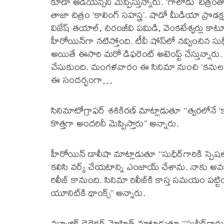
కూడా ఆడియెన్స్‌ని మెప్పిస్తున్నారు. ‘గాలోడు’ చిత్
తాజా చిత్రం ‘కాలింగ్ సహస్త్ర’. షాడో మీడియా ప్రొడక్ష‌న్
విజేష్ త‌యాల్‌, చిరంజీవి ప‌మిడి, వెంక‌టేశ్వ‌ర్లు కాట
హీరోయిన్‌గా న‌టిస్తోంది. టీవీ షోస్‌లో న‌వ్వించిన స
అయితే ఈసారి మ‌రో డిఫ‌రెంట్ అటెంప్ట్ చేస్తున్నారు. తా
చేసుకుంది. మంగళవారం ఈ సినిమా నుంచి ‘కనుల నీరు
ఈ సందర్భంగా…
సినిమాటోగ్రాఫర్ శశికిరణ్ మాట్లాడుతూ ‘‘త్వరలోనే ‘
కొత్తగా అందరినీ మెప్పిస్తారు’’ అన్నారు.
హీరోయిన్ డాలీషా మాట్లాడుతూ ‘‘సుధీర్‌గారికి స్పె
కలిసి వర్క్ చేయటాన్ని ఎంజాయ్ చేశాను. నాకు అవకాశ
రిలీజ్ కానుంది. సినిమా రిలీజ్‌కి కాస్త సమయం పట్టి
యూనిట్‌కి థాంక్స్’’ అన్నారు.
మ్యూజిక్ డైరెక్టర్ మోహిత్ మాట్లాడుతూ ‘‘సుధీర్‌గ