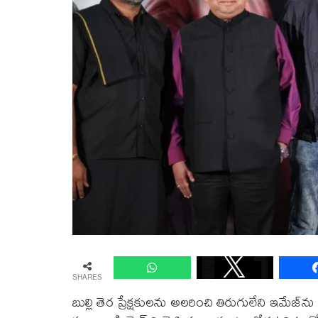
SHARES
బుల్లి తెర ప్రేక్ష‌కుల‌ను అల‌రించి తిరుగులేని ఇమేజ్‌ను