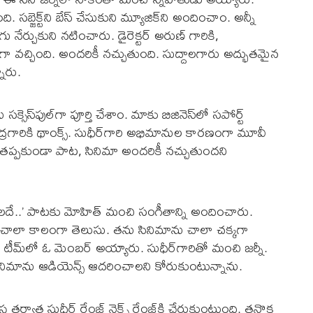
 సబ్జెక్ట్‌ని బేస్ చేసుకుని మ్యూజిక్‌ని అందించాం. అన్నీ
నేర్చుకుని నటించారు. డైరెక్టర్ అరుణ్ గారికి,
బాగా వచ్చింది. అందరికీ నచ్చుతుంది. సుద్దాలగారు అద్భుతమైన
నారు.
క్సెస్‌ఫుల్‌గా పూర్తి చేశాం. మాకు బిజినెస్‌లో సపోర్ట్‌
ంద్రగారికి థాంక్స్. సుధీర్‌గారి అభిమానుల కారణంగా మూవీ
ం. తప్పకుండా పాట, సినిమా అందరికీ నచ్చుతుందని
ాలదే..’ పాటకు మోహిత్ మంచి సంగీతాన్ని అందించారు.
్ చాలా కాలంగా తెలుసు. తను సినిమాను చాలా చక్కగా
మా టీమ్‌లో ఓ మెంబర్ అయ్యారు. సుధీర్‌గారితో మంచి జర్నీ.
ినిమాను ఆడియెన్స్ ఆదరించాలని కోరుకుంటున్నాను.
్ర తర్వాత సుధీర్ రేంజ్ నెక్ట్స్ రేంజ్‌కి చేరుకుంటుంది. తనొక