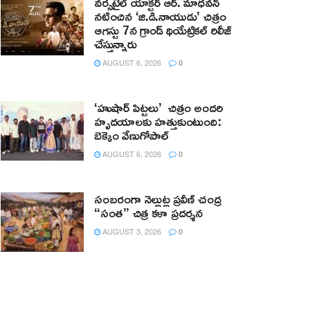
వర్సటైల్ యాక్టర్ ఆర్‌. మాధవన్‌
నటించిన ‘జి.డి.నాయుడు’ చిత్రం
ఆగస్టు 7న గ్రాండ్ థియేట్రికల్ రిలీజ్
చేస్తున్నారు
AUGUST 6, 2026
0
‘హుషార్‌ పిట్టలు’ చిత్రం అందరి
హృదయాలకు హత్తుకుంటుంది:
బెక్కెం వేణుగోపాల్‌
AUGUST 6, 2026
0
సంబరంగా నెల్లుట్ల ప్రవీణ్ చంద్ర
“సంత” చిత్ర కళా ప్రదర్శన
AUGUST 3, 2026
0