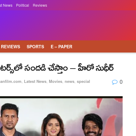
st News
Political
Reviews
REVIEWS
SPORTS
E – PAPER
ర్స్‌లో సందడి చేస్తాం – హీరో సుధీర్
0
canfilm.com
,
Latest News
,
Movies
,
news
,
special