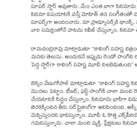
సూపర్ స్టార్ అవుతారు. మేం ఎంత బాగా సినిమాను
సినిమా విషయానికి వస్తే మోహిత్ తన సంగీతంతో మ్యాజి
సూపర్బ్‌గా అందించారు. మా ప్రొడ్యూసర్స్‌కి థాంక్
వారి సమక్షంలోనే పాటను రిలీజ్ చేస్తున్నాం. సినిమా
రామచంద్రరావు మాట్లాడుతూ ‘‘కాలింగ్ సహస్త్ర చి
మనకు తెలుసు. అందుకనే ఇప్పుడు రెండో సాంగ్‌ని రిలీజ్
పెద్ద స్టార్‌గా కాలింగ్ సహస్త్ర మూవీ నిలబెడుతుంది’’ 
బెక్కెం వేణుగోపాల్ మాట్లాడుతూ ‘‘కాలింగ్ సహస్త్ర స
మొదలు పెట్టాం. టీజర్, ఫస్ట్ సాంగ్‌కి చాలా మంచి రెస్ప
చేయటానికి సిద్ధం చేస్తున్నాం. సినిమాను భారీగా విడు
తెరకెక్కించిన తీరు సర్‌ప్రైజింగ్‌గా అనిపించింది. అన
మెప్పిస్తుందని భావిస్తున్నాం. మూవీ ఓ కొత్త ఎక్స్‌పీరియెన్
గమనిస్తున్నాను. చాలా మంచి వ్యక్తి. ప్రేక్షకులు సి