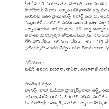
హీరో సుధీర్ మాట్లాడుతూ ‘‘మోహిత్ చాలా మంచి సంగీ
కొరియోగ్రఫీ చేశారు. నిర్మాత విజేష్‌గారితో జర్నీ మ
ఆయనకు ఇతర ప్రొడ్యూసర్స్ సపోర్ట్ ఇచ్చారు. అందర
నచ్చటంతో మా టీమ్‌ని నడిపించటం మొదలు పెట్టార
నిర్మాత ఆయన. డాలీషా మంచి నటి. నార్త్ అమ్మాయి అ
కావాలని మనస్ఫూర్తిగా కోరుకుంటున్నాను. నేను ఇవా
టీవీ షోస్ చేసినా, సినిమాలు చేసినా వారు సపోర్ట్ చే
థియేటర్స్‌లో సందడి చేస్తాం. రిలీజ్ డేట్‌ను కూడా ప్రక
న‌టీన‌టులు:
సుధీర్ ఆనంద్ బయానా, డాలీషా, శివబాలాజీ మనోహ
సాంకేతిక వ‌ర్గం:
బ్యాన‌ర్స్‌: షాడో మీడియా ప్రొడక్ష‌న్స్‌, రాధా ఆర్ట్స్, 
కాటూరి, విజేష్ త‌యల్‌, చిరంజీవి ప‌మిడి, సంగీతం :
సినిమాటోగ్రఫీ : సన్ని.డి, ఎడిటర్ : గ్యారీ బి.హెచ్‌