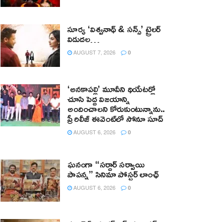
సూర్య ‘విశ్వనాథ్ & సన్స్’ ట్రైలర్
విడుదల…
AUGUST 7, 2026
0
‘అనకాపల్లి’ మూవీని థియేటర్లో
చూసి పెద్ద విజయాన్ని
అందించాలని కోరుకుంటున్నాను..
ప్రీ రిలీజ్ ఈవెంట్‌లో సోనూ సూద్
AUGUST 6, 2026
0
ఘనంగా “సర్దార్ సర్వాయి
పాపన్న” సినిమా పోస్టర్ లాంఛ్
AUGUST 6, 2026
0