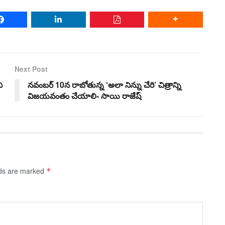
Next Post
ి
నవంబర్ 10న రాబోతున్న ‘అలా నిన్ను చేరి’ చిత్రాన్ని
విజయవంతం చేయాలి- సాయి రాజేష్
lds are marked
*