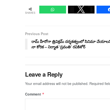
SHARES
Previous Post
రామ్ హీరోగా త్రివిక్రమ్ దర్శకత్వంలో సినిమా చేయాలన
నా కోరిక – నిర్మాత ‘స్రవంతి’ రవికిశోర్
Leave a Reply
Your email address will not be published.
Required fie
Comment
*