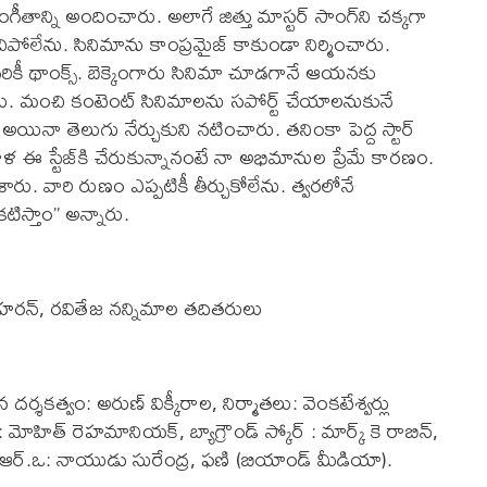
తాన్ని అందించారు. అలాగే జిత్తు మాస్టర్ సాంగ్‌ని చక్కగా
రచిపోలేను. సినిమాను కాంప్రమైజ్ కాకుండా నిర్మించారు.
ికీ థాంక్స్. బెక్కెంగారు సినిమా చూడగానే ఆయనకు
ు. మంచి కంటెంట్ సినిమాలను సపోర్ట్ చేయాలనుకునే
యినా తెలుగు నేర్చుకుని నటించారు. తనింకా పెద్ద స్టార్
ళ ఈ స్టేజ్‌కి చేరుకున్నానంటే నా అభిమానుల ప్రేమే కారణం.
శారు. వారి రుణం ఎప్పటికీ తీర్చుకోలేను. త్వరలోనే
టిస్తాం’’ అన్నారు.
రన్, రవితేజ నన్నిమాల త‌దిత‌రులు
రచన దర్శకత్వం: అరుణ్ విక్కీరాల, నిర్మాతలు: వెంక‌టేశ్వ‌ర్లు
 మోహిత్ రెహమానియక్, బ్యాగ్రౌండ్ స్కోర్ : మార్క్ కె రాబిన్,
, పి.ఆర్‌.ఒ: నాయుడు సురేంద్ర‌, ఫ‌ణి (బియాండ్ మీడియా).