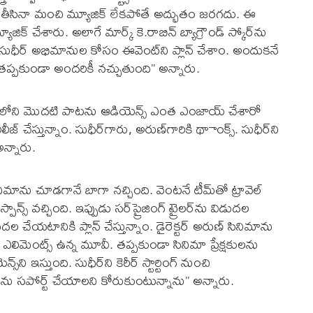
 తీసినా మంచి మ్యూజిక్ లేకపోతే అద్భుతం జరగదు. ఈ
క్ చేశారు. అలాగే మార్క్ కె.రాబిన్ బ్యాగ్రౌండ్ స్కోర్‌ను
స్. సుధీర్ అభిమానుల కోసం ఈవెంట్‌ని ప్లాన్ చేశాం. అందుకనే
 తప్పకుండా అందరికీ నచ్చుతుంది’’ అన్నారు.
త్రంలోని మొదటి పాటను ఆడియెన్స్ ఎంత ఎంజాయ్ చేశారో
 చేస్తున్నాం. సుధీర్‌గారు, అరుణ్‌గారికి థాాంక్స్. సుధీర్‌ని
అన్నారు.
ినిమాను చూడగానే బాగా నచ్చింది. వెంటనే టీమ్‌తో ట్రావెల్
ాన్స్ వచ్చింది. ఇప్పుడు సర్‌ప్రైజింగ్ ట్రైలర్‌ను విడుదల
దల చేయటానికి ప్లాన్ చేస్తున్నాం. డైరెక్టర్ అరుణ్ సినిమాను
్నీ ఎలిమెంట్స్ ఉన్న మూవీ. తప్పకుండా సినిమా ప్రేక్షకులను
స్‌ని ఇస్తుంది. సుధీర్‌ని కెరీర్ స్టార్టింగ్ నుంచి
నిమాను సపోర్ట్ చేయాలని కోరుకుంటున్నాను’’ అన్నారు.