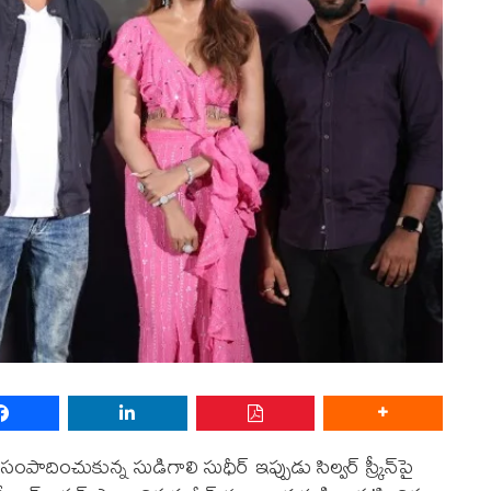
 సంపాదించుకున్న సుడిగాలి సుధీర్ ఇప్పుడు సిల్వ‌ర్ స్క్రీన్‌పై