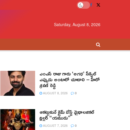
Saturday, August 8, 2026
ఎంఎస్ రాజు గారు ‘అగధ’ సీక్వెల్
ఎప్పుడు అంటారో చూడాలి – హీరో
శ్రవణ్ రెడ్డి
AUGUST 8, 2026
0
ఆకట్టుకునే క్రైమ్ బేస్డ్ మైథాలజికల్
థ్రిల్లర్ “యముడు”
AUGUST 7, 2026
0