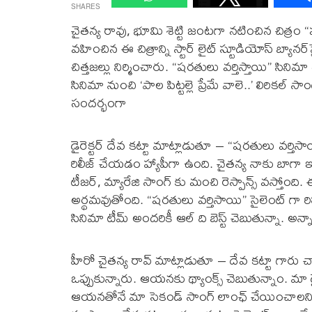
SHARES
చైత‌న్య రావు, భూమి శెట్టి జంట‌గా న‌టించిన చిత్రం “ష‌ర
వ‌హించిన ఈ చిత్రాన్ని స్టార్ లైట్ స్టూడియోస్ బ్యాన‌ర్
చిత్త‌జ‌ల్లు నిర్మించారు. “షరతులు వర్తిస్తాయి” సిన
సినిమా నుంచి ‘పాల పిట్టల్లె ప్రేమే వాలె..’ లిరికల్ 
సందర్భంగా
డైరెక్టర్ దేవ కట్టా మాట్లాడుతూ – “ష‌ర‌తులు వ‌ర్తిసాయ
రిలీజ్ చేయడం హ్యాపీగా ఉంది. చైతన్య నాకు బాగా ఇ
టీజర్, మ్యారేజి సాంగ్ కు మంచి రెస్పాన్స్ వస్తో
అర్థమవుతోంది. “ష‌ర‌తులు వ‌ర్తిసాయి” సైలెంట్ గా రిల
సినిమా టీమ్ అందరికీ ఆల్ ది బెస్ట్ చెబుతున్నా. అన్న
హీరో చైతన్య రావ్ మాట్లాడుతూ – దేవ కట్టా గారు 
ఒప్పుకున్నారు. ఆయనకు థ్యాంక్స్ చెబుతున్నాం. మా డైర
ఆయనతోనే మా సెకండ్ సాంగ్ లాంఛ్ చేయించాలని అ