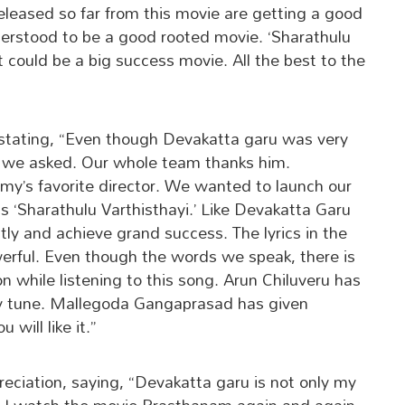
eleased so far from this movie are getting a good
nderstood to be a good rooted movie. ‘Sharathulu
ut could be a big success movie. All the best to the
stating, “Even though Devakatta garu was very
n we asked. Our whole team thanks him.
my’s favorite director. We wanted to launch our
s ‘Sharathulu Varthisthayi.’ Like Devakatta Garu
ntly and achieve grand success. The lyrics in the
werful. Even though the words we speak, there is
on while listening to this song. Arun Chiluveru has
chy tune. Mallegoda Gangaprasad has given
u will like it.”
ciation, saying, “Devakatta garu is not only my