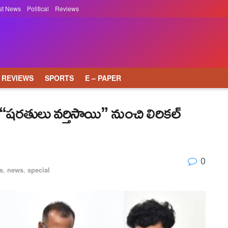
st News
Political
Reviews
REVIEWS
SPORTS
E – PAPER
ష‌ర‌తులు వ‌ర్తిసాయి” నుంచి లిరికల్
0
s
,
news
,
special