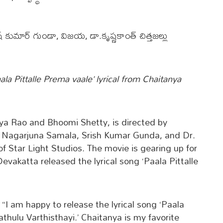
ీష్ కుమార్ గుండా, విజయ, డా.కృష్ణకాంత్ చిత్తజల్లు
a Pittalle Prema vaale’ lyrical from Chaitanya
nya Rao and Bhoomi Shetty, is directed by
Nagarjuna Samala, Srish Kumar Gunda, and Dr.
of Star Light Studios. The movie is gearing up for
Devakatta released the lyrical song ‘Paala Pittalle
“I am happy to release the lyrical song ‘Paala
thulu Varthisthayi.’ Chaitanya is my favorite