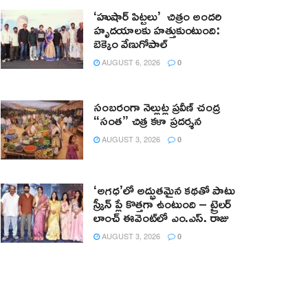
‘హుషార్‌ పిట్టలు’ చిత్రం అందరి
హృదయాలకు హత్తుకుంటుంది:
బెక్కెం వేణుగోపాల్‌
AUGUST 6, 2026
0
సంబరంగా నెల్లుట్ల ప్రవీణ్ చంద్ర
“సంత” చిత్ర కళా ప్రదర్శన
AUGUST 3, 2026
0
‘అగధ’లో అద్భుతమైన కథతో పాటు
స్క్రీన్ ప్లే కొత్తగా ఉంటుంది – ట్రైలర్
లాంచ్ ఈవెంట్‌లో ఎం.ఎస్. రాజు
AUGUST 3, 2026
0