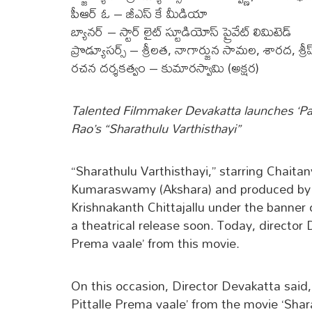
పీఆర్ ఓ – జీఎస్ కే మీడియా
బ్యానర్ – స్టార్ లైట్ స్టూడియోస్ ప్రైవేట్ లిమిటెడ్
ప్రొడ్యూసర్స్ – శ్రీలత, నాగార్జున సామల, శారద, శ్ర
రచన దర్శకత్వం – కుమారస్వామి (అక్షర)
Talented Filmmaker Devakatta launches ‘Paal
Rao’s “Sharathulu Varthisthayi”
“Sharathulu Varthisthayi,” starring Chaita
Kumaraswamy (Akshara) and produced by 
Krishnakanth Chittajallu under the banner 
a theatrical release soon. Today, director 
Prema vaale’ from this movie.
On this occasion, Director Devakatta said, 
Pittalle Prema vaale’ from the movie ‘Shara