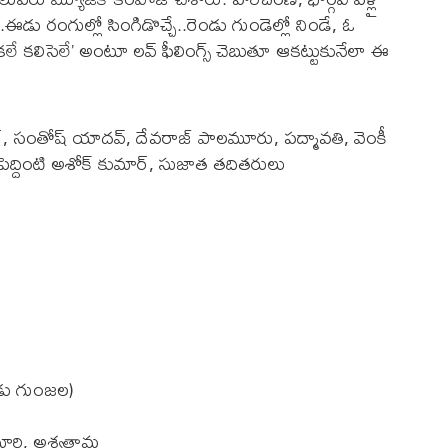
గే..ఈడు రంగుల్లో సింగిడొచ్చే..రెండు గుండెల్లో నిండే, ఓ
కలే కలిసెలే’ అంటూ లవ్ ఫీలింగ్స్ చెబుతూ ఆకట్టుకునేలా ఈ
ోర్, సంతోష్ యాదవ్, దేవరాజ్ పాలమూరు, పద్మావతి, వెంకీ
మి, పెద్దింటి అశోక్ కుమార్, సుజాత తదితరులు
్
ెండు గుంజల)
ీమారి, అశ్వత్థామ