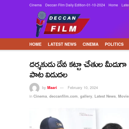
Cinema
Deccan Film Daily Edition-01-10-2024
Home
Late
HOME
LATEST NEWS
CINEMA
POLITICS
దర్శకుడు దేవ కట్టా చేతుల మీదుగా “
పాట విడుదల
by
Maari
February 10, 2024
in
Cinema
,
deccanfilm.com
,
gallery
,
Latest News
,
Movie