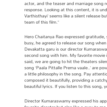
actor, and the teaser and marriage song r
response. Looking at this content, it is u
Varthisthayi’ seems like a silent release b
team of this film.”
Hero Chaitanya Rao expressed gratitude, 
busy, he agreed to release our song whe
Devakatta garu is our director Kumaraswa
second song with him. My favorite movie i
said, we are going to hit the theaters sile
song ‘Paala Pittalle Prema vaale..’ are po
a little philosophy in the song. Pay attenti
composed it beautifully, providing a cat
beautiful lyrics. If you listen to this song, yo
Director Kumaraswamy expressed his appre