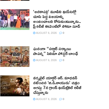
‘అనకాపల్లి’ మూవీని థియేటర్లో
చూసి పెద్ద విజయాన్ని
అందించాలని కోరుకుంటున్నాను..
ప్రీ రిలీజ్ ఈవెంట్‌లో సోనూ సూద్
AUGUST 6, 2026
0
ఘనంగా “సర్దార్ సర్వాయి
పాపన్న” సినిమా పోస్టర్ లాంఛ్
AUGUST 6, 2026
0
వర్సటైల్ యాక్టర్ ఆర్‌. మాధవన్‌
నటించిన ‘జి.డి.నాయుడు’ చిత్రం
ఆగస్టు 7న గ్రాండ్ థియేట్రికల్ రిలీజ్
చేస్తున్నారు
AUGUST 6, 2026
0