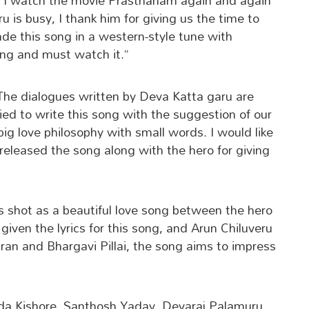
me. I watch the movie Prasthanam again and again
 is busy, I thank him for giving us the time to
e this song in a western-style tune with
song and must watch it.”
he dialogues written by Deva Katta garu are
tried to write this song with the suggestion of our
g love philosophy with small words. I would like
released the song along with the hero for giving
s shot as a beautiful love song between the hero
ven the lyrics for this song, and Arun Chiluveru
an and Bhargavi Pillai, the song aims to impress
a Kishore, Santhosh Yadav, Devaraj Palamuru,