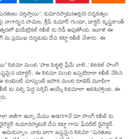
‌తులు వ‌ర్తిస్తాయి”. కుమార‌స్వామి(అక్ష‌ర‌) ద‌ర్శ‌క‌త్వం
‌పై నాగార్జున సామ‌ల‌, శ్రీష్ కుమార్ గుండా, డాక్ట‌ర్ కృష్ణ‌కాంత్
ిమా త్వరలో థియేట్రికల్ రిలీజ్ కు రెడీ అవుతోంది. ఇవాళ ఈ
సాంగ్ ను ప్రముఖ దర్శకుడు దేవ కట్టా రిలీజ్ చేశారు. ఈ
ి” సినిమా నుంచి ‘పాల పిట్టల్లె ప్రేమే వాలె..’ లిరికల్ సాంగ్
ష్టమైన యాక్టర్. ఈ సినిమా నుంచి ఇప్పటిదాకా రిలీజ్ చేసిన
ంది. ఈ కంటెంట్ చూస్తుంటే ఇదొక మంచి రూటెడ్ మూవీగా
ీజ్ కు వచ్చి పెద్ద సక్సెస్ అయ్యే సినిమాలా అనిపిస్తోంది. ఈ
ారు.
చాలా బిజీగా ఉన్నా మేము అడగగానే మా సాంగ్ రిలీజ్ కు
ెక్టర్ కుమారస్వామికి దేవ కట్టా గారు ఫేవరేట్ డైరెక్టర్.
నుకున్నాం. నాకు బాగా ఇష్టమైన సినిమా “ష‌ర‌తులు