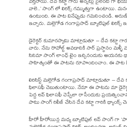
వ‌ర్తిసాయి. దేవ కట్టా గారు అన్నట్లు సైలెంట్ గా థియేట
వాలె..’ సాంగ్ లో లిరిక్స్ గమ్ముత్తుగా ఉంటాయి. మ
ఉంటుంది. ఈ పాట వినేప్పుడు గమనించండి. అరుణ్ చి
ఇచ్చారు. మల్లెగోడ గంగాప్రసాద్ బ్యూటిఫుల్ లిరిక్
డైరెక్టర్ కుమారస్వామి మాట్లాడుతూ – దేవ కట్టా గార
వారు. నేను రొవోల్ట్ అవడానికి సార్ ప్రస్థానం మళ్ళీ
సినిమా సాంగ్ లాంఛ్ టైం ఇచ్చినందుకు ఆయనకు థ్యాంక్స
సాహిత్యంతో ఈ పాటను రూపొందించాం. ఈ పాట మీ 
లిరిసిస్ట్ మల్లెగోడ గంగాప్రసాద్ మాట్లాడుతూ – ద
ఫిలాసఫీ చెబుతుంటాయి. నేనూ ఈ పాటను మా డైరెక్
పెద్ద లవ్ ఫిలాసఫీ చెప్పేలా రాసేందుకు ప్రయత్నిం
పాటు సాంగ్ రిలీజ్ చేసిన దేవ కట్టా గారికి థ్యాంక్స్ చ
హీరో హీరోయిన్ల మధ్య బ్యూటిఫుల్ లవ్ సాంగ్ గా ‘పాల 
మల్లెగోడ గంగాప్రసాద్ లిరిక్స్ అందించగా..అరుణ్ చి