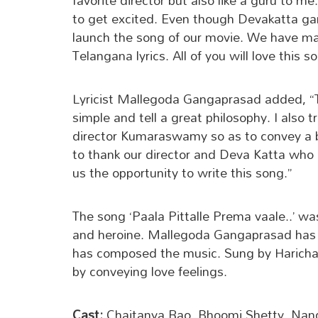
favorite director but also like a guru to 
to get excited. Even though Devakatta garu
launch the song of our movie. We have mad
Telangana lyrics. All of you will love this 
Lyricist Mallegoda Gangaprasad added, “T
simple and tell a great philosophy. I also 
director Kumaraswamy so as to convey a bi
to thank our director and Deva Katta who 
us the opportunity to write this song.”
The song ‘Paala Pittalle Prema vaale..’ wa
and heroine. Mallegoda Gangaprasad has gi
has composed the music. Sung by Harichar
by conveying love feelings.
Cast:
Chaitanya Rao, Bhoomi Shetty, Nand