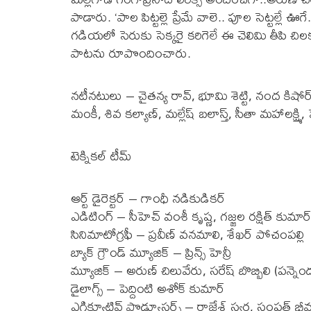
పాడారు. ‘పాల పిట్టల్లె ప్రేమే వాలె.. పూల సెట్టల్లే ఊ
గడియలో సెరుకు సెక్కరై కరిగెలే ఈ చెలిమి తీపి చిల
పాటను రూపొందించారు.
నటీనటులు – చైతన్య రావ్, భూమి శెట్టి, నంద కిష
మంకీ, శివ కల్యాణ్, మల్లేష్ బలాస్త్, సీతా మహాలక్ష్
టెక్నికల్ టీమ్
ఆర్ట్ డైరెక్టర్ – గాంధీ నడికుడికర్
ఎడిటింగ్ – సీహెచ్ వంశీ కృష్ణ, గజ్జల రక్షిత్ కుమార
సినిమాటోగ్రఫీ – ప్రవీణ్ వనమాలి, శేఖర్ పోచంపల్లి
బ్యాక్ గ్రౌండ్ మ్యూజిక్ – ప్రిన్స్ హెన్రీ
మ్యూజిక్ – అరుణ్ చిలువేరు, సరేష్ బొబ్బిలి (పన్న
డైలాగ్స్ – పెద్దింటి అశోక్ కుమార్
ఎగ్జిక్యూటివ్ ప్రొడ్యూసర్స్ – రాజేశ్ స్వర్ణ, సంపత్ భ