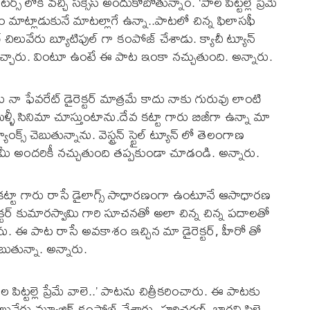
ర్స్ లోకి వచ్చి సక్సెస్ అందుకోబోతున్నాం. ‘పాల పిట్టల్లె ప్రేమే
నం మాట్లాడుకునే మాటల్లాగే ఉన్నా..పాటలో చిన్న ఫిలాసఫీ
లువేరు బ్యూటిఫుల్ గా కంపోజ్ చేశాడు. క్యాచీ ట్యూన్
స్ ఇచ్చారు. వింటూ ఉంటే ఈ పాట ఇంకా నచ్చుతుంది. అన్నారు.
ు నా ఫేవరేట్ డైరెక్టర్ మాత్రమే కాదు నాకు గురువు లాంటి
 మళ్ళీ సినిమా చూస్తుంటాను.దేవ కట్టా గారు బిజీగా ఉన్నా మా
్ చెబుతున్నాను. వెస్ట్రన్ స్టైల్ ట్యూన్ లో తెలంగాణ
అందరికీ నచ్చుతుంది తప్పకుండా చూడండి. అన్నారు.
ేవ కట్టా గారు రాసే డైలాగ్స్ సాధారణంగా ఉంటూనే ఆసాధారణ
టర్ కుమారస్వామి గారి సూచనతో అలా చిన్న చిన్న పదాలతో
చాను. ఈ పాట రాసే అవకాశం ఇచ్చిన మా డైరెక్టర్, హీరో తో
ెబుతున్నా. అన్నారు.
పిట్టల్లె ప్రేమే వాలె..’ పాటను చిత్రీకరించారు. ఈ పాటకు
లువేరు మ్యూజిక్ కంపోజ్ చేశారు. హరిచరణ్, భార్గవి పిళ్లై