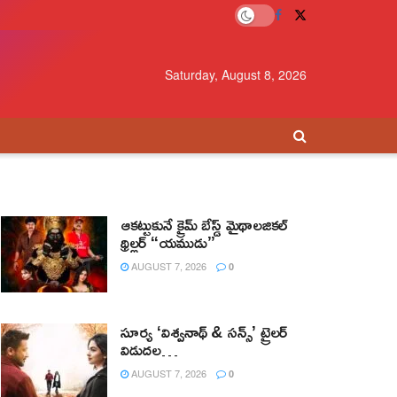
Saturday, August 8, 2026
ఆకట్టుకునే క్రైమ్ బేస్డ్ మైథాలజికల్
థ్రిల్లర్ “యముడు”
AUGUST 7, 2026
0
సూర్య ‘విశ్వనాథ్ & సన్స్’ ట్రైలర్
విడుదల…
AUGUST 7, 2026
0