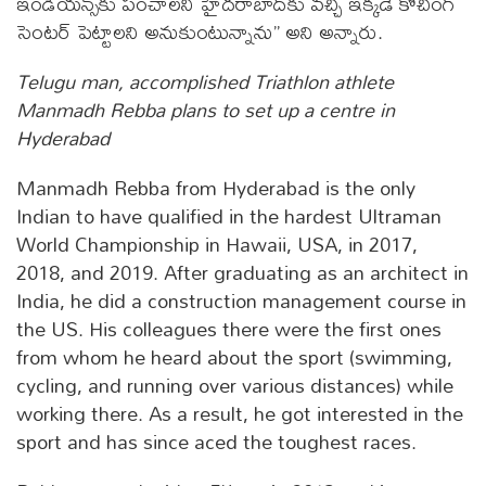
ఇండియన్స్‌కు పంచాలని హైదరాబాద్‌కు వచ్చి ఇక్కడే కోచింగ్‌
సెంటర్‌ పెట్టాలని అనుకుంటున్నాను’’ అని అన్నారు.
Telugu man, accomplished Triathlon athlete
Manmadh Rebba plans to set up a centre in
Hyderabad
Manmadh Rebba from Hyderabad is the only
Indian to have qualified in the hardest Ultraman
World Championship in Hawaii, USA, in 2017,
2018, and 2019. After graduating as an architect in
India, he did a construction management course in
the US. His colleagues there were the first ones
from whom he heard about the sport (swimming,
cycling, and running over various distances) while
working there. As a result, he got interested in the
sport and has since aced the toughest races.