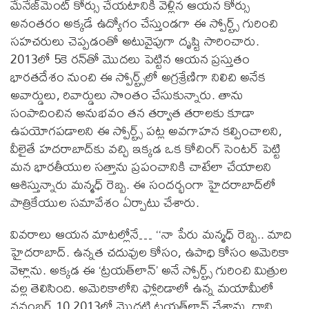
మేనేజ్‌మెంట్‌ కోర్సు చేయటానికి వెళ్లిన ఆయన కోర్సు
అనంతరం అక్కడే ఉద్యోగం చేస్తుండగా ఈ స్పోర్ట్స్‌ గురించి
సహచరులు చెప్పడంతో అటువైపుగా దృష్టి సారించారు.
2013లో 5కె రన్‌తో మొదలు పెట్టిన ఆయన ప్రస్తుతం
భారతదేశం నుంచి ఈ స్పోర్ట్స్‌లో అగ్రశ్రేణిగా నిలిచి అనేక
అవార్డులు, రివార్డులు సొంతం చేసుకున్నారు. తాను
సంపాదించిన అనుభవం తన తర్వాత తరాలకు కూడా
ఉపయోగపడాలని ఈ స్పోర్ట్స్‌ పట్ల అవగాహన కల్పించాలని,
వీలైతే హదరాబాద్‌కు వచ్చి ఇక్కడ ఒక కోచింగ్‌ సెంటర్‌ పెట్టి
మన భారతీయుల సత్తాను ప్రపంచానికి చాటేలా చేయాలని
ఆశిస్తున్నారు మన్మధ్ రెబ్బ. ఈ సందర్భంగా హైదరాబాద్‌లో
పాత్రికేయుల సమావేశం ఏర్పాటు చేశారు.
వివరాలు ఆయన మాటల్లోనే… ‘‘నా పేరు మన్మధ్ రెబ్బ.. మాది
హైదరాబాద్. ఉన్నత చదువుల కోసం, ఉపాధి కోసం అమెరికా
వెళ్లాను. అక్కడ ఈ ‘ట్రయత్‌లాన్‌’ అనే స్పోర్ట్స్‌ గురించి మిత్రుల
వల్ల తెలిసింది. అమెరికాలోని ఫ్లోరిడాలో ఉన్న మయామీలో
నవంబర్‌ 10 2013లో మొదటి ట్రయత్‌లాన్‌ చేశాను. దాని