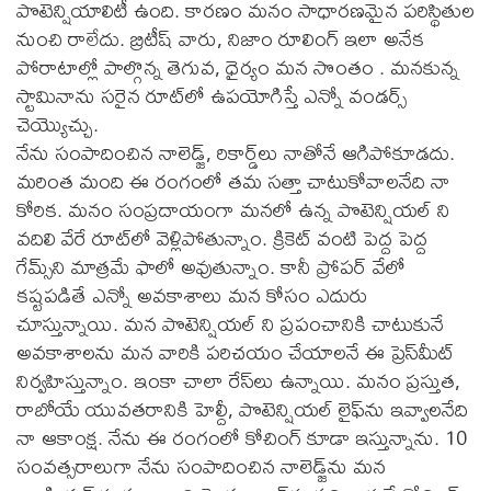
పొటెన్షియాలిటీ ఉంది. కారణం మనం సాధారణమైన పరిస్థితుల
నుంచి రాలేదు. బ్రిటీష్‌ వారు, నిజాం రూలింగ్‌ ఇలా అనేక
పోరాటాల్లో పాల్గొన్న తెగువ, ధైర్యం మన సొంతం . మనకున్న
స్టామినాను సరైన రూట్‌లో ఉపయోగిస్తే ఎన్నో వండర్స్‌
చెయ్యొచ్చు.
నేను సంపాదించిన నాలెడ్జ్‌, రికార్డ్‌లు నాతోనే ఆగిపోకూడదు.
మరింత మంది ఈ రంగంలో తమ సత్తా చాటుకోవాలనేది నా
కోరిక. మనం సంప్రదాయంగా మనలో ఉన్న పొటెన్షియల్ ని
వదిలి వేరే రూట్‌లో వెళ్లిపోతున్నాం. క్రికెట్‌ వంటి పెద్ద పెద్ద
గేమ్స్‌ని మాత్రమే ఫాలో అవుతున్నాం. కానీ ప్రోపర్‌ వేలో
కష్టపడితే ఎన్నో అవకాశాలు మన కోసం ఎదురు
చూస్తున్నాయి. మన పొటెన్షియల్ ని ప్రపంచానికి చాటుకునే
అవకాశాలను మన వారికి పరిచయం చేయాలనే ఈ ప్రెస్‌మీట్‌
నిర్వహిస్తున్నాం. ఇంకా చాలా రేస్‌లు ఉన్నాయి. మనం ప్రస్తుత,
రాబోయే యువతరానికి హెల్దీ, పొటెన్షియల్‌ లైఫ్‌ను ఇవ్వాలనేది
నా ఆకాంక్ష. నేను ఈ రంగంలో కోచింగ్‌ కూడా ఇస్తున్నాను. 10
సంవత్సరాలుగా నేను సంపాదించిన నాలెడ్జ్‌ను మన