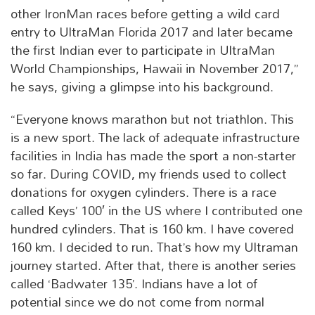
other IronMan races before getting a wild card
entry to UltraMan Florida 2017 and later became
the first Indian ever to participate in UltraMan
World Championships, Hawaii in November 2017,”
he says, giving a glimpse into his background.
“Everyone knows marathon but not triathlon. This
is a new sport. The lack of adequate infrastructure
facilities in India has made the sport a non-starter
so far. During COVID, my friends used to collect
donations for oxygen cylinders. There is a race
called Keys’ 100′ in the US where I contributed one
hundred cylinders. That is 160 km. I have covered
160 km. I decided to run. That’s how my Ultraman
journey started. After that, there is another series
called ‘Badwater 135’. Indians have a lot of
potential since we do not come from normal