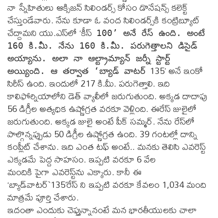
నా స్నేహితులు ఆక్సిజన్‌ సిలిండర్స్‌ కోసం డొనేషన్స్‌ కలెక్ట్‌
చేస్తుండేవారు. నేను కూడా ఓ వంద సిలిండర్స్‌కి కంట్రిబ్యూట్‌
చేద్దామని యు.ఎస్‌లో ‘కీస్‌
100’ అనే రేస్‌ ఉంది. అంటే
160 కి.మీ. నేను 160 కి.మీ. పరుగెత్తాలని డిసైడ్‌
అయ్యాను. అలా నా ఆల్ట్రామ్యాన్‌ జర్నీ స్టార్ట్‌
135’ అనే ఇంకో
అయ్యింది. ఆ తర్వాత ‘బ్యాడ్‌ వాటర్‌
సిరీస్‌ ఉంది. ఇందులో 217 కి.మీ. పరుగెత్తాలి. ఇది
కాలిఫోర్నియాలోని డెత్‌ వ్యాలీలో జరుగుతుంది. అక్కడ దాదాపు
56 డిగ్రీల అత్యధిక ఉష్ణోగ్రత వరకూ వెళ్లింది. ఈరేస్‌ జులైలో
జరుగుతుంది. అక్కడ జులై అంటే పీక్‌ సమ్మర్‌. నేను రేస్‌లో
పాల్గొన్నప్పుడు 50 డిగ్రీల ఉష్ణోగ్రత ఉంది. 39 గంటల్లో దాన్ని
కంప్లీట్‌ చేశాను. ఇది ఎంత టఫ్‌ అంటే.. మనకు తెలిసి ఎవరెస్ట్‌
ఎక్కడమే పెద్ద సాహసం. ఇప్పటి వరకూ 6 వేల
మందికి పైగా ఎవరెస్ట్‌ను ఎక్కారు. కానీ ఈ
‘బ్యాడ్‌వాటర్‌`135’రేస్‌ ని ఇప్పటి వరకూ కేవలం 1,034 మంది
మాత్రమే పూర్తి చేశారు.
ఇదంతా ఎందుకు చెప్తున్నానంటే మన భారతీయులకు చాలా