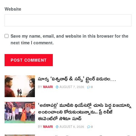
Website
Save my name, email, and website in this browser for the
next time I comment.
సూర్య ‘విశ్వనాథ్ & సన్స్’ ట్రైలర్ విడుదల…
BY
MAARI
AUGUST 7, 2026
0
‘అనకాపల్లి’ మూవీని థియేటర్లో చూసి పెద్ద విజయాన్ని
అందించాలని కోరుకుంటున్నాను.. ప్రీ రిలీజ్
ఈవెంట్‌లో సోనూ సూద్
BY
MAARI
AUGUST 6, 2026
0