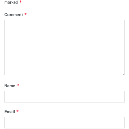
marked
*
Comment
*
Name
*
Email
*