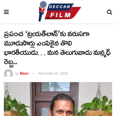
ప్రపంచ ‘ట్రయత్‌లాన్‌’కు వరుసగా
మూడుసార్లు ఎంపికైన తొలి
భారతీయుడు… మన తెలుగువాడు మన్మధ్
రెబ్బ..
by
Maari
November 20, 2023