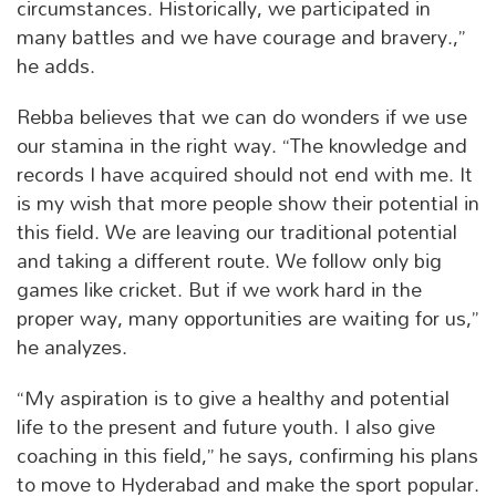
circumstances. Historically, we participated in
many battles and we have courage and bravery.,”
he adds.
Rebba believes that we can do wonders if we use
our stamina in the right way. “The knowledge and
records I have acquired should not end with me. It
is my wish that more people show their potential in
this field. We are leaving our traditional potential
and taking a different route. We follow only big
games like cricket. But if we work hard in the
proper way, many opportunities are waiting for us,”
he analyzes.
“My aspiration is to give a healthy and potential
life to the present and future youth. I also give
coaching in this field,” he says, confirming his plans
to move to Hyderabad and make the sport popular.