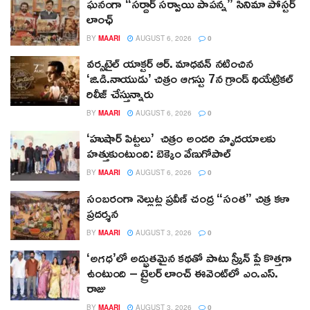
ఘనంగా “సర్దార్ సర్వాయి పాపన్న” సినిమా పోస్టర్
లాంఛ్
BY
MAARI
AUGUST 6, 2026
0
వర్సటైల్ యాక్టర్ ఆర్‌. మాధవన్‌ నటించిన
‘జి.డి.నాయుడు’ చిత్రం ఆగస్టు 7న గ్రాండ్ థియేట్రికల్
రిలీజ్ చేస్తున్నారు
BY
MAARI
AUGUST 6, 2026
0
‘హుషార్‌ పిట్టలు’ చిత్రం అందరి హృదయాలకు
హత్తుకుంటుంది: బెక్కెం వేణుగోపాల్‌
BY
MAARI
AUGUST 6, 2026
0
సంబరంగా నెల్లుట్ల ప్రవీణ్ చంద్ర “సంత” చిత్ర కళా
ప్రదర్శన
BY
MAARI
AUGUST 3, 2026
0
‘అగధ’లో అద్భుతమైన కథతో పాటు స్క్రీన్ ప్లే కొత్తగా
ఉంటుంది – ట్రైలర్ లాంచ్ ఈవెంట్‌లో ఎం.ఎస్.
రాజు
BY
MAARI
AUGUST 3, 2026
0